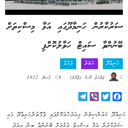
ސަރުކާރުން ހަނިމާދޫގައި އަޅާ މިސްކިތަށް
ބޭނުންވާ ސައިޓް ހަވާލުކޮށްފި
ހަނިމާދޫ
ޚަބަރު
ފަހުގެ
ޠަލްޙަތު މޫސާ (ތޮއްލެ)
8 މާރޗް، 2022
Telegram
Viber
Twitter
Facebook
ހަނިމާދޫ ކައުންސިލުން މިއަދު ހާމަކޮށްފައި ވާގޮތުން ހަނިމާދޫ ގައި
ސަރުކާރުން އަޅާ މިސްކިތް އެޅުމަށް ބޭނުންވާ ބިން މިއަދު