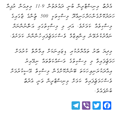
އެދުވަހު މިނިސްޓްރީން ބުނީ ދައުލަތުން 11.9 މިލިއަން ރުފިޔާ
ހަރަދުކޮށްގެން ހަދާ ހަނިމާދޫ މިސްކިތަކީ 500 މީހުންގެ ޖާގައިގެ
މިސްކިތެއް ކަމަށެވެ. އަދި މި މިސްކިތުގައި އަންހެނުންނަށް
ނަމާދުކުރެވޭނެ އިންތިޒާމް ވެސް ހަމަޖެހިފައި ހުންނާނެ ކަމަށެވެ.
މިދިޔަ އަހަރު ތައްޔާރުކުރި ޑިޒައިނަކަށް އިމާރާތް ކުރުމަށް
ހަމަޖެހިފައިވާ މި މިސްކިތުގެ މަސައްކަތްތައް ނިމޭއިރު
އިއާދަކުރަނިވި ހަކަތަ ބޭނުންކޮށްގެން މިސްކިތް އޭސީކުރުމަށް
ވެސް ހަމަޖެހިފައިވާ ކަމަށް މިނިސްޓްރީން ވަނީ އެދުވަހު
ބުނެފައެވެ.
Telegram
Viber
Twitter
Facebook