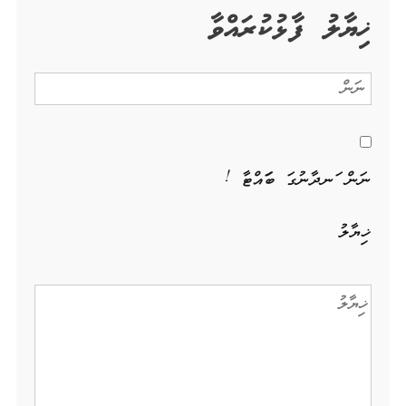
ޚިޔާލު ފާޅުކުރައްވާ
ނަން ހަނދާނުގަ ބަހައްޓާ !
ޚިޔާލު