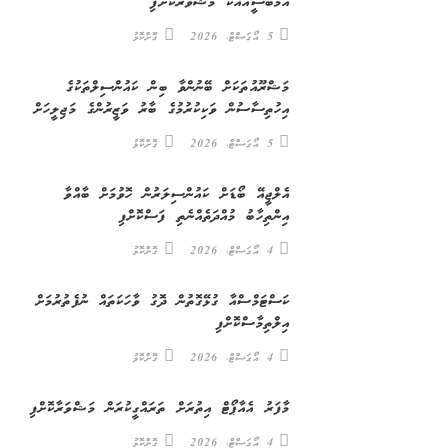
އެމްބަސީއާއެކު މަޝްވަރާކޮށްފި
5 އޯގަސްޓް، 2026
ގޮށްކޮޅު
މަޝްރޫއުތަކަށް ބޭނުންވާ ބިން ކައުންސިލްތަކުގެ
އިހުތިސާސުން ވަކިކުރުމުގެ ބާރު ވަޒީރުންގެ މަޖިލީހަށް
5 އޯގަސްޓް، 2026
ގޮށްކޮޅު
އެލްޖީއޭ ބޯޑަށް ކައުންސިލަރުން ހޮވުމަށް ބާއްވާ
އިންތިހާބު މުއްދަތެއްނެތި ފަސްކޮށްފި
4 އޯގަސްޓް، 2026
ގޮށްކޮޅު
ކަސްޓަމްސްއާ ގުޅޭގޮތުން ދޮގު ވާހަކަތައް ނުފެތުރުމަށް
އިލްތިމާސްކޮށްފި
4 އޯގަސްޓް، 2026
ގޮށްކޮޅު
މާފަރު އެއާޕޯޓް އިތުރަށް ތަރައްގީކުރަން މަޝްވަރާކޮށްފި
4 އޯގަސްޓް، 2026
ގޮށްކޮޅު