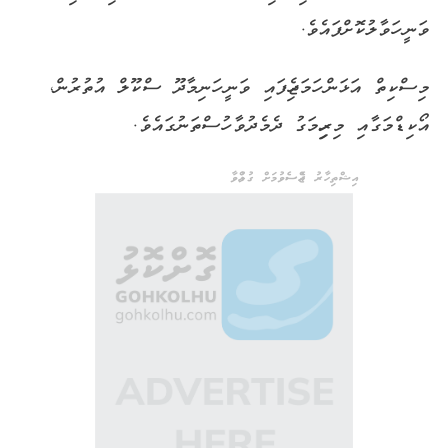
ވަނީ ހަވާލުކޮށްފައެވެ.
މިސްކިތް އަޅަން ހަމަޖެހިފައި ވަނީ ހަނިމާދޫ ސްކޫލް އުތުރުން،
އޯކިޑްމަގާއި މިރިހިމަގު ދެމެދުވާ ހުސްތަނުގައެވެ.
އިޝްތިހާރު ޖެއްސެވުމަށް ގުޅުއްވާ