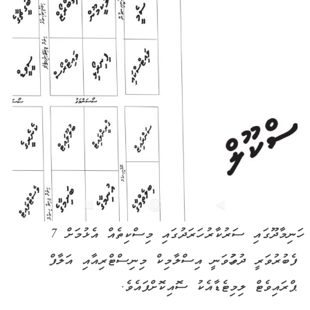
ހަނިމާދޫގައި ސަރުކާރު ހަރަދުގައި މިސްކިތެއް އެޅުމަށް 7
ފެބުރުވަރީ ދުވަހުވަނީ އިސްލާމިކް މިނިސްޓްރިއާއި އަލާފް
ޕްރައިވެޓް ލިމިޓެޑާއެކު ސޮއިކޮށްފައެވެ.