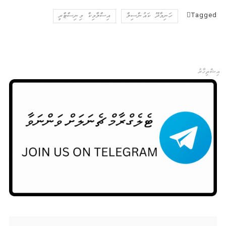
Tagged
ހަނިމާދޫ ކައުންސިލް
އިސްލާމިކް މިނިސްޓްރީ
އިޝްތިހާރު