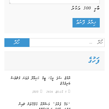
ބާކީ
300
އަކުރު
Search
for:
ފަހުގެ
ރާއްޖެ ސުޕަ ލީގު: ޓީމް ހަނިމާދޫ ދެވަނަ މެޗުވެސް
ބަލިވެއްޖެ
5 އޯގަސްޓް، 2026
ގޮށްކޮޅު
“މަގޭ ފުރާޅު” މަޝްރޫޢާ ގުޅޭގޮތުން ޗައިނާ