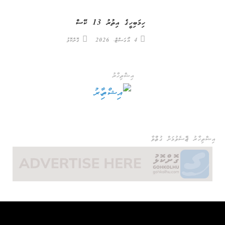
ހިމަބިހީގެ އިތުރު 13 ކޭސް
4 އޯގަސްޓް، 2026
ގޮށްކޮޅު
އިޝްތިހާރު
އިޝްތިހާރު ޖެއްސެވުމަށް ގުޅުއްވާ