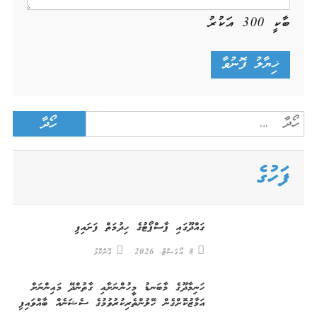
ބާކީ
300
އަކުރު
Search
for:
ފަހުގެ
ގައްދޫގައި ޕާސްޕޯޓުގެ ހިދުމަތް ފަށައިފި
8 އޯގަސްޓް، 2026
ގޮށްކޮޅު
ހަނިމާދޫގެ މާބަނޑު މީހުންނަށާއި ގާތުންދޭ މައިންނަށް
އަމާޒުކޮށްގެން ހޭލުންތެރިކުރުވުމުގެ ސެޝަނެއް ބާއްވައިފި