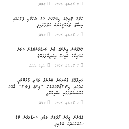
8 އޯގަސްޓް، 2026
ގޮށްކޮޅު
ހަލާލް ޓޫރިޒަމް ހިމެނޭހެން 15 ރަށަކާއި ފަޅެއްގައި
ރިސޯޓު ތަރައްޤީކުރަން ހުޅުވާލައިފި
7 އޯގަސްޓް، 2026
ގޮށްކޮޅު
ހޮރްމޫޒުން އީރާނުގެ ބާރު ކަނޑުވާނުލެވުނު ކަމަށް
އެމެރިކާގެ ރައީސް އިއުތިރާފްވެއްޖެ
7 އޯގަސްޓް، 2026
ސައިފު އަޒުހަރު
ހަނިމާދޫގެ ޕާކުތަކަށް ބޭނުންވާ ތަކެތި ފޯރުކޮށްދީ،
އެތަކެތި އިންސްޓޯލްކުރުމަށް “މިނެޓް ޕްލަސް” އާއެކު
އެއްބަސްވުމުގައި ސޮއިކޮށްފި
7 އޯގަސްޓް، 2026
ގޮށްކޮޅު
ގެއްލުނު މީހުން ހޯދުމަށް ވަޔާއި ކަނޑުމަގުން ބޮޑު
ސަރަޙައްދެއް ބަލައިފި