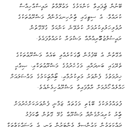
ބޭނުން ޖެހިފައިވާ ކަންކަމުގެ މަޢުލޫމާތު ރައީސްއާ ހިއްސާ
ކުރައްވާ، އެ ސިޓީގައި މިހާރު ހިނގަމުންދާ މަޝްރޫޢުތަކުގެ
ދުވެލި ހަލުވިކުރުމަށް ކުރެވޭނެ ކަންކަމާ ގުޅޭގޮތުން
ރައީސުލްޖުމްހޫރިއްޔާއާ މަޝްވަރާ ކުރައްވާފައެވެ.
އެގޮތުން އެ ބޭފުޅުން ފާހަގަކުރެއްވި ބައެއް މަޝްރޫޢުތަކުގެ
ތެރޭގައި ބަނދަރާއި މަގު ހެދުމުގެ މަޝްރޫޢުތަކާއި، ޞިއްޙީ
ޚިދުމަތުގެ ފެންވަރު މަތިކުރުމާއި، ބޯހިޔާވަހިކަމުގެ މައްސަލައަށް
ހައްލެއް ހޯދުމަށް ރާވާފައިވާ މަޝްރޫޢު ހިމެނެއެވެ.
ފުވައްމުލަކުގެ ބޮޑެތި މަގުތައް ޒަމާނީ ފެންވަރަކަށް ހެދުމަށް
މިހާރު ކުރިއަށްގެންދާ މަޝްރޫޢާ ގުޅޭ ގޮތުން ވާހަކަފުޅު
ދައްކަވަމުން ކައުންސިލް މެންބަރުން ވަނީ، އެ މަސައްކަތްތަކާ