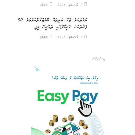
7 އޯގަސްޓް، 2026
ގޮށްކޮޅު
ރުއްތަކަށް ޖެހޭ ބަލިތައް ކޮންޓްރޯލްކުރުމަށް 50
ފަރާތަކަށް ހަނިމާދޫގައި ތަމްރީން ދީފި
7 އޯގަސްޓް، 2026
ގޮށްކޮޅު
އިޝްތިހާރު