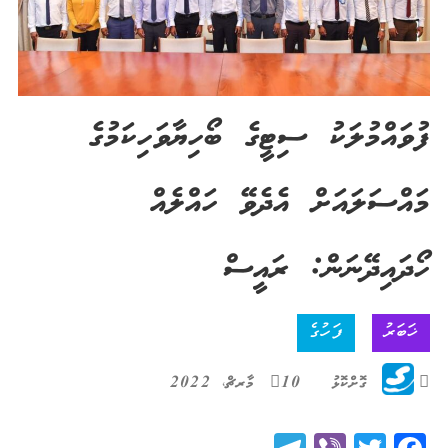
ފުވައްމުލަކު ސިޓީގެ ބޯހިޔާވަހިކަމުގެ
މައްސަލައަށް އެދެވޭ ހައްލެއް
ހޯދައިދޭނަން: ރައީސް
ޚަބަރު
ފަހުގެ
ގޮށްކޮޅު
10 މާރޗް، 2022