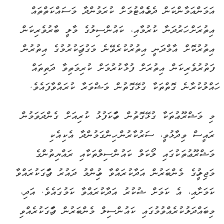
އަމަންއަމާންކަން ދެމެހެއްޓުމަށް ކުރަމުންދާ މަސައްކަތްތައް
އިތުރަށް ހަރުދަނާ ކުރުމާއި، ކައުންސިލުގެ މާލީ ބާރުވެރިކަން
އިތުރުކޮށް އާމްދަނީ އިތުރުކުރެވޭނެ މަގުފަހިކުރުމުގެ އިތުރުން
ފަތުރުވެރިކަން އިތުރަށް ފުޅާކުރުމަށް ކުރިމަތިވާ ދަތިތައް
ހައްލުކުރާނެ ގޮތްތަކާ ގުޅޭގޮތުން މަޝްވަރާ ކުރައްވާފައެވެ.
މި މަޝްރޫޢުތަކާ ގުޅޭގޮތުން ވާހަކަފުޅު ކުރިއަށް ގެންދަވަމުން
ރައީސް ވިދާޅުވީ، ސަރުކާރުން ހިންގަމުންދާ އެކިއެކި
މަޝްރޫޢުތަކުގައި ލޯކަލް ކައުންސިލްތަކާއި ރައްޔިތުންގެ
މަޖިލީހުގެ މެންބަރުން އަދާކުރައްވާ މުހިންމު ދައުރު ފާހަގަކުރައްވާ
ކަމަށާއި، އެ ކަމަށް ޝުކުރު އަދާކުރައްވާ ކަމުގައެވެ. އަދި،
މިބައްދަލުކުރެއްވުމުގައި ކައުންސިލް މެންބަރުން ފާހަގަކުރެއްވި