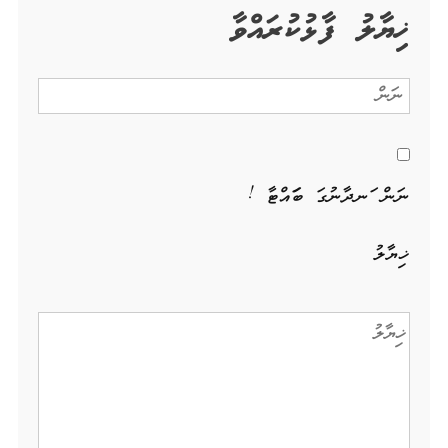
ޚިޔާލު ފާޅުކުރައްވާ
ނަން ހަނދާނުގަ ބަހައްޓާ !
ޚިޔާލު