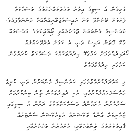
ގުޅިގެން އެ ސިޓީގެ އިތުރު މަގުތަކެއް ހެދުމުގެ މަސައްކަތް
ފެށުމަށް ބޭނުންވާ ކަން ރައީސުލްޖުމްހޫރިއްޔާއަށް ދަންނަވާފައެވެ.
ކައުންސިލް މެންބަރުން ފާހަގަކުރެއްވި ބޯހިޔާވަހިކަމުގެ މައްސަލައާ
ގުޅޭ ގޮތުން ރައީސް ވަނީ، އެ ކަމަށް އެދެވޭ ހައްލެއް
ހޯދައިދެއްވުމަށް ކަމާގުޅޭ އިދާރާތަކާއެކު މަސައްކަތް ކުރައްވާނެ
ކަމުގައި ވިދާޅުވެފައެވެ.
މި ބައްދަލުކުރެއްވުމުގައި ކައުންސިލް މެންބަރުން ވަނީ، ކުނީގެ
މައްސަލަ ހައްލުކުރުމާއި، އެކި ދާއިރާތަކުން މީހުން ބިނާކުރުމަށް
ސަރުކާރުން ކުރަމުންދާ މަސައްކަތްތަކުގެ ދަށުން އެ ސިޓީގައި
ޓެކްނިކަލް އެންޑް ވޮކޭޝަނަލް އެޑިއުކޭޝަން ސެންޓަރެއް
ޤާއިމުކުރުމުގެ މުހިންމުކަމާއި، ކުށްކުރުން މަދުކުރުމާއި