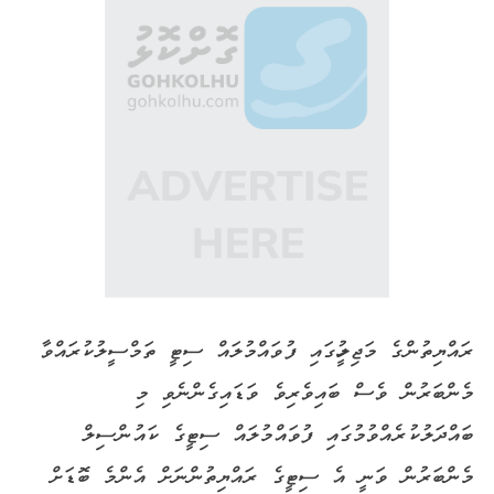
ރައްޔިތުންގެ މަޖިލީހުގައި ފުވައްމުލައް ސިޓީ ތަމްސީލުކުރައްވާ
މެންބަރުން ވެސް ބައިވެރިވެ ވަޑައިގެންނެވި މި
ބައްދަލުކުރެއްވުމުގައި ފުވައްމުލައް ސިޓީގެ ކައުންސިލް
މެންބަރުން ވަނީ އެ ސިޓީގެ ރައްޔިތުންނަށް އެންމެ ބޮޑަށް