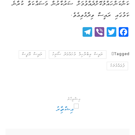
ކަންކަން ހައްލުކޮށްދެއްވުމަށް ސަރުކާރުން މަސައްކަތް ކުރާނެ
ކަމުގައި ރައީސް ވިދާޅުވިއެވެ.
Telegram
Viber
Twitter
Facebook
Tagged
ރައީސް އިބްރާހިމް މުހައްމަދު ސޯލިހު
ރައީސް އޮފީސް
ފުވައްމުލަކު
އިޝްތިހާރު