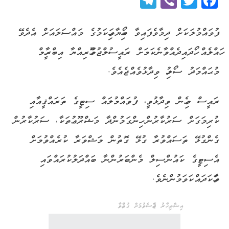
Telegram
Viber
Twitter
Facebook
ފުވައްމުލަކަށް ދިމާވެފައިވާ ބޯހިޔާވަހިކަމުގެ މައްސަލައަށް އެދެވޭ
ހައްލެއް ހޯދައިދެއްވާނެކަމަށް ރައީސުލްޖުމްހޫރިއްޔާ އިބްރާހީމް
މުޙައްމަދު ސޯލިހު ވިދާޅުވެއްޖެއެވެ.
ރައީސް މިހެން ވިދާޅުވީ، ފުވައްމުލައް ސިޓީގެ ތަރައްޤީއާއި
ކުރިމަގަށް ސަރުކާރުން ހިންގަމުންދާ މަޝްރޫޢުތަކާ، ސަރުކާރުން
ގެންގުޅޭ ތަސައްވުރާ ގުޅޭ ގޮތުން މަޝްވަރާ ކުރެއްވުމަށް
އެސިޓީގެ ކައުންސިލް މެންބަރުންނާ ބައްދަލުކުރައްވައި
ވާހަކަދައްކަވަމުންނެވެ.
އިޝްތިހާރު ޖެއްސެވުމަށް ގުޅުއްވާ