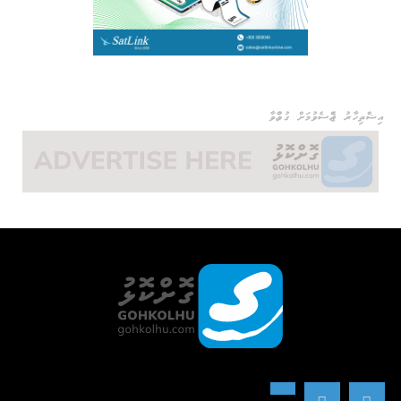
އިޝްތިހާރު ޖެއްސެވުމަށް ގުޅުއްވާ