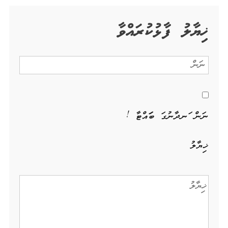
ޚިޔާލު ފާޅުކުރައްވާ
ނަން ހަނދާނުގަ ބަހައްޓާ !
ޚިޔާލު