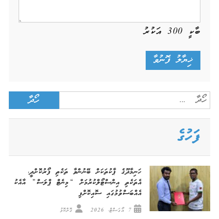
ބާކީ
300
އަކުރު
Search
for:
ފަހުގެ
ހަނިމާދޫގެ ޕާކުތަކަށް ބޭނުންވާ ތަކެތި ފޯރުކޮށްދީ،
އެތަކެތި އިންސްޓޯލްކުރުމަށް “މިނެޓް ޕްލަސް” އާއެކު
އެއްބަސްވުމުގައި ސޮއިކޮށްފި
7 އޯގަސްޓް، 2026
ގޮށްކޮޅު