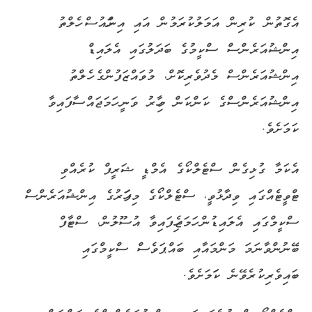
އެގޮތުން ކުރިން އަމަލުކުރަމުން އައި އިންހައުސް ހެލްތު
އިންޝުއަރެންސް ސްކީމުގެ ބަދަލުގައި އެލައިޑް
އިންޝުއަރެންސް މެދުވެރިކޮށް، މުވައްޒަފުންގެ ހެލްތު
އިންޝުއަރެންސްގެ ކަންކަން މިހާރު ވަނީ ހަމަޖައްސާފައިވާ
ކަމަށެވެ.
އެކަމާ ގުޅިގެން ސްޓެލްކޯގެ އެމްޑީ ޝަރީފް ކުރެއްވި
ޓްވީޓެއްގައި ވިދާޅުވީ، ސްޓެލްކޯގެ މިފަހަރުގެ އިންޝުއަރެންސް
ސްކީމްގައި އެލައިޑުން ހަމަޖެހިފައިވާ އުސޫލުން، ސްޓާފް
ބޭނުންވާނަމަ މަންމައާއި ބައްޕަވެސް ސްކީމްގައި
ބައިވެރިކުރެވޭނެ ކަަމަށެވެ.