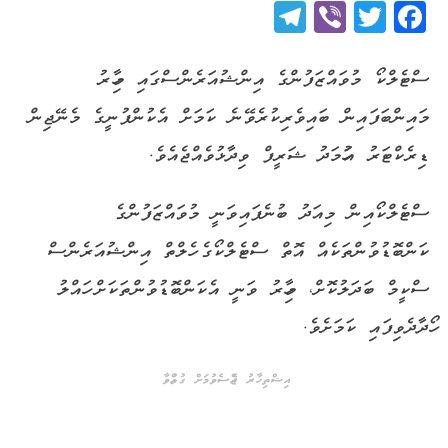
Telegram
Viber
Twitter
Facebook
ސްޓެލްކޯ މުވައްޒަފުންގެ އިންޝުއަރެންސްގައި މިހާރު
މައިންބަފައިން ބައިވެރިކުރެވޭނެ ކަމަށް އެކުންފުނީގެ މެނޭޖިން
ޑިރެކްޓަރު އަހުމަދު ޝަރީފް ވިދާޅުވެއްޖެއެވެ.
ސްޓެލްކޯއިން މިއަދު ބުނެފައިވަނީ މުވައްޒަފުންގެ
ކަންބޮޑުވުންތަކެއް އޮތް ސްޓެލްކޯގެ ހެލްތް އިންޝުއަރެންސް
ސްކީމް ބަދަލުކޮށް، މިހާރު ވަނީ އެކަންބޮޑުވުންތަކަށް ހައްލު
ހޯދާދެވިފައި ކަމަށެވެ.
އިޝްތިހާރު ޖެއްސެވުމަށް ގުޅުއްވާ