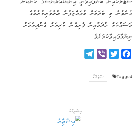
ސްޓެލްކޯއިން ބުނެފައިވަނީ އިންޝުއަރެންސްގެ ކަންކަން
ގެނެވުނު މި ބަދަލަށް މުވައްޒަފުން އަހުލުވެރިކުރުމުގެ
މަސައްކަތް މާދަމާއިން ފެށިގެން ކުރިއަށް ގެންދިއުމަށް
ނިންމާފައިވާކަމަށެވެ.
Telegram
Viber
Twitter
Facebook
Tagged
ސްޓެލްކޯ
އިޝްތިހާރު