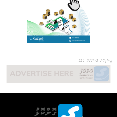
އިޝްތިހާރު ޖެއްސެވުމަށް ގުޅުއްވާ