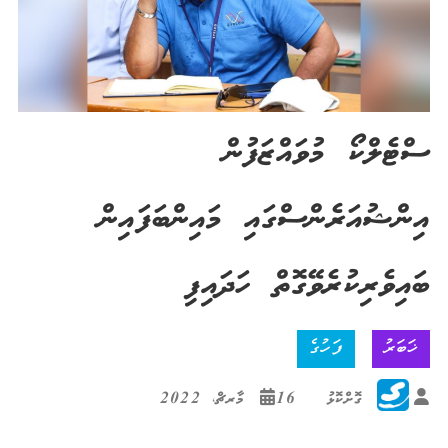
ސްޓެލްކޯ މުވައްޒަފުން
އިންޝުއަރެންސްގައި މައިންބަފައިން
ބައިވެރިކުރެވޭގޮތް ހަދައިފި
ޚަބަރު
ފަހުގެ
ގޮށްކޮޅު
16 މާރޗް، 2022