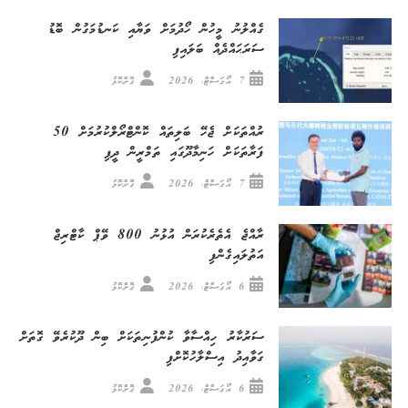
ގެއްލުނު މީހުން ހޯދުމަށް ވަޔާއި ކަނޑުމަގުން ބޮޑު
ސަރަޙައްދެއް ބަލައިފި
7 އޯގަސްޓް، 2026
ގޮށްކޮޅު
ރުއްތަކަށް ޖެހޭ ބަލިތައް ކޮންޓްރޯލްކުރުމަށް 50
ފަރާތަކަށް ހަނިމާދޫގައި ތަމްރީން ދީފި
7 އޯގަސްޓް، 2026
ގޮށްކޮޅު
ރާއްޖެ އެތެރެކުރަން އުޅުނު 800 ވޭޕް ކާޓްރިޖް
އަތުލައިގެންފި
6 އޯގަސްޓް، 2026
ގޮށްކޮޅު
ސަރުކާރު ހިއްސާވާ ކުންފުނިތަކަށް ބިން ދޫކުރެވޭ ގޮތަށް
ގަވާއިދު އިސްލާހުކޮށްފި
6 އޯގަސްޓް، 2026
ގޮށްކޮޅު