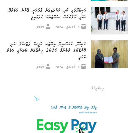
ހަނިމާދޫގައި ކުދި ރުކުމަޑިއަށް ގުދުރަތީ ގޮތުން ހަމަލާދޭ
ސޫފި އާލާކުރަން ސެންޓަރެއް ހުޅުވައިފި
6 އޯގަސްޓް، 2026
ގޮށްކޮޅު
ހަނިމާދޫ ކައުންސިލް އިންޓަރ އޮފީސް ފުޓްސަލް އަދި
ހޭންޑްބޯޅަ މުބާރާތް 2026 ހިންގުމަށް ބަޔަކާއި ހަވާލު
ކޮށްފި
6 އޯގަސްޓް، 2026
ގޮށްކޮޅު
އިޝްތިހާރު