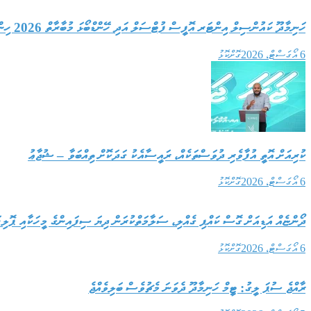
ހަނިމާދޫ ކައުންސިލް އިންޓަރ އޮފީސް ފުޓްސަލް އަދި ހޭންޑްބޯޅަ މުބާރާތް 2026 ހިންގުމަށް ބަޔަކާއި ހަވާލު ކޮށްފި
6 އޯގަސްޓް، 2026
ގޮށްކޮޅު
ކުރިއަށް އޮތީ އުފާވެރި ދުވަސްތަކެއް، ރައީސާއެކު ގަދަކޮށް ތިއްބަވާ – ޝުޖާޢު
6 އޯގަސްޓް، 2026
ގޮށްކޮޅު
ދޯންޏެއް އަޑިއަށް ގޮސް ކައްޕި ގެއްލި، ސަލާމަތްކުރަން ދިޔަ ސިފައިންގެ މީހަކާއި ޕޮލިހަ
6 އޯގަސްޓް، 2026
ގޮށްކޮޅު
ރާއްޖެ ސުޕަ ލީގު: ޓީމް ހަނިމާދޫ ދެވަނަ މެޗުވެސް ބަލިވެއްޖެ