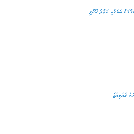
ކު ގެއްލިއްޖެ