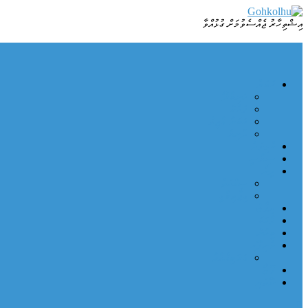
Skip
to
އިޝްތިހާރު ޖެއްސެވުމަށް ގުޅުއްވާ
Dhamaa Geney Gohkolhu
Gohkolhu
content
ޚަބަރު
ހަނިމާދޫ
ފަހުގެ
ޚަބަރު ޢާޖިލް
ދުނިޔެ
ކުޅިވަރު
ސިޔާސީ
ދީން
ޞިއްހަތު
އިޖުތިމާޢީ
ރިޕޯޓް
ވާހަކަ
މީހުން
މުނިފޫހި
އަދަބިއްޔާތު
ފޮޓޯ
ނޫތަރި