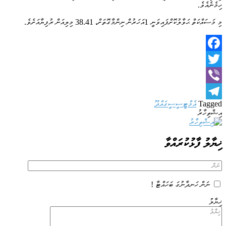
ހިމެނެއެވެ.
މި މަސައްކަތް ޙަވާލުކޮށްފައިވަނީ 1އަހަރުން ނިންމާގޮތަށް، 38.41 މިލިއަން ރުފިޔާއަށެވެ.
Facebook
Twitter
Viber
Tagged
އެމްޓީސީސީ
ގައްދޫ
Telegram
އިޝްތިހާރު
ޚިޔާލު ފާޅުކުރައްވާ
ނަން ހަނދާނުގަ ބަހައްޓާ !
ޚިޔާލު