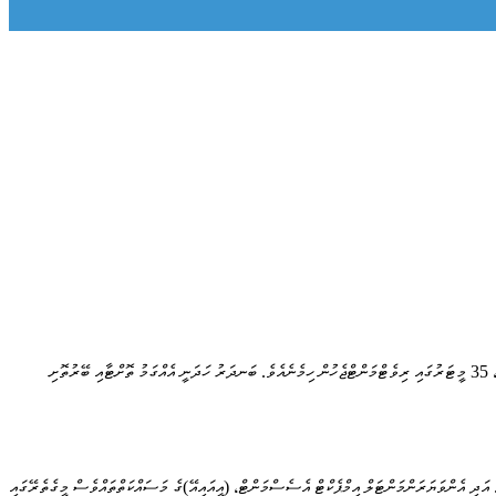
އެމްޓީސީސީ ބަނދަރު ތަރައްޤީކުރުމުގެ މަސައްކަތުގައި ބަނދަރުގެ އެއްގަމު ތޮށި މުޅިން މަރާމާތުކުރުން ހިމެނެއެވެ. އެއީ 320 މީޓަރުގެ އެއްގަމު ތޮށްޓެކެވެ. މީގެއިތުރުން 232 މީޓަރުގެ ބޭރު ތޮށި ލުމާއި، 35 މީޓަރުގައި ރިވެޓްމަންޓްޖެހުން ހިމެނެއެވެ. ބަނދަރު ހަދަނީ އެއްގަމު ތޮށްޓާއި ބޭރުތޮށި
އެވެ. އަދި އެންވަޔަރަންމަންޓަލް އިމްޕެކްޓް އެސެސްމަންޓް، (އީއައިއޭ)ގެ މަސައްކަތްތައްވެސް މީގެތެރޭގައި