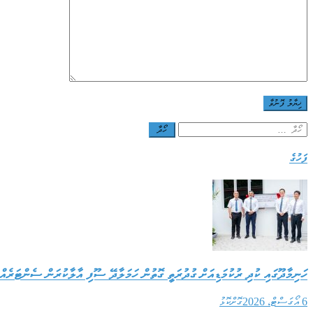
Search
for:
ފަހުގެ
ހަނިމާދޫގައި ކުދި ރުކުމަޑިއަށް ގުދުރަތީ ގޮތުން ހަމަލާދޭ ސޫފި އާލާކުރަން ސެންޓަރެއް 
6 އޯގަސްޓް، 2026
ގޮށްކޮޅު