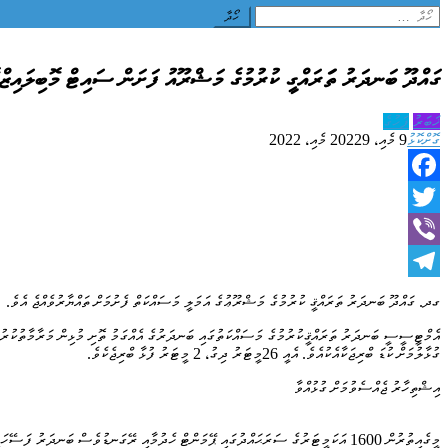
Search
for:
ގައްދޫ ބަނދަރު ތަަރައްގީ ކުރުމުގެ މަޝްރޫއު ފަށަން ސައިޓް މޮބިލައިޒްކ
ޚަބަރު
ފަހުގެ
ގޮށްކޮޅު
9 މެއި، 2022
9 މެއި، 2022
Facebook
Twitter
Viber
Telegram
ގދ. ގައްދޫ ބަނދަރު ތަރައްޤީ ކުރުމުގެ މަޝްރޫޢުގެ އަމަލީ މަސައްކަތް ފެށުމަށް ތައްޔާރުވެއްޖެ އެވެ.
ގުޅާލުމަށް ކުޑަ ބްރިޖަކާއެކުއެވެ. އެއީ 26މީޓަރު ދިގު، 2 މީޓަރު ފުޅާ ބްރިޖެކެވެ.
އިޝްތިހާރު ޖެއްސެވުމަށް ގުޅުއްވާ
މީގެއިތުރުން 1600 އަކަމީޓަރުގެ ސަރަޙައްދުގައި ޕޭމަންޓް ހެދުމާއި ރޭގަނޑުވެސް ބަނދަ