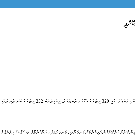
ޮށްފި
ރު ފަސޭހައިން ބޭނުން ކުރެވޭނެހެން އަލިކުރުމަށް ބަނދަރުގައި ބަނދަރުބައްތި ހަރުކުރުމުގެ މަސައްކަތް ހިމެނެ