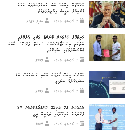
ހޮރްމޫޒުން އީރާނުގެ ބާރު ކަނޑުވާނުލެވުނު ކަމަށް
އެމެރިކާގެ ރައީސް އިއުތިރާފްވެއްޖެ
7 އޯގަސްޓް، 2026
ސައިފު އަޒުހަރު
ހަނިމާދޫގެ ޕާކުތަކަށް ބޭނުންވާ ތަކެތި ފޯރުކޮށްދީ،
އެތަކެތި އިންސްޓޯލްކުރުމަށް “މިނެޓް ޕްލަސް” އާއެކު
އެއްބަސްވުމުގައި ސޮއިކޮށްފި
7 އޯގަސްޓް، 2026
ގޮށްކޮޅު
ގެއްލުނު މީހުން ހޯދުމަށް ވަޔާއި ކަނޑުމަގުން ބޮޑު
ސަރަޙައްދެއް ބަލައިފި
7 އޯގަސްޓް، 2026
ގޮށްކޮޅު
ރުއްތަކަށް ޖެހޭ ބަލިތައް ކޮންޓްރޯލްކުރުމަށް 50
ފަރާތަކަށް ހަނިމާދޫގައި ތަމްރީން ދީފި
7 އޯގަސްޓް، 2026
ގޮށްކޮޅު