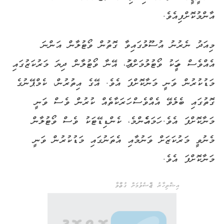
އާންމުކޮށްފިއެވެ.
މިއަދު ނެރުނު އުސޫލުގައިވާ ގޮތުން ވޯޓުލާން އަންނަ
އެއްވެސް މީހަކު ވޯޓުލުމަށްފަހު، އޭނާ ވޯޓުލާން ދިޔަ މަރުކަޒުގައި
މަޑުކުރުން ވަނީ މަނާކޮށްފަ އެވެ. އޭގެ އިތުރުން، ކެމްޕޭނުގެ
ގޮތުގައި ބެލެވޭ އެއްވެސް ހަރަކާތެއް ކުރުން ވެސް ވަނީ
މަނާކޮށްފަ އެވެ. ހަމައެހެންމެ، ކެންޑިޑޭޓަކު ވެސް ވޯޓުލާން
މެނުވީ މަރުކަޒަށް ވަނުމާއި އެތަނުގައި މަޑުކުރުން ވަނީ
މަނާކޮށްފަ އެވެ.
އިޝްތިހާރު ޖެއްސެވުމަށް ގުޅުއްވާ