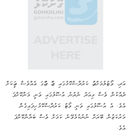
އަދި، ވޯޓުލުމަށްފަހު ކަރުދާސްކޮޅުގައި ޖަހާ ފާހަގަ އެއްވެސް މީހަކަށް
ދެއްކުން ވެސް މިއަދު ނެރުނު އުސޫލުގައި ވަނީ މަނާކޮށްފަ
އެވެ. އެ އުސޫލުގައި ވަނީ ވޯޓު ކަރުދާސްކޮޅު ހިފައިގެން
މަރުކަޒުން ބޭރަށް ނުނުކުމެވޭނެ ކަމަށް ވެސް ބަޔާންކޮށްފަ
އެވެ.