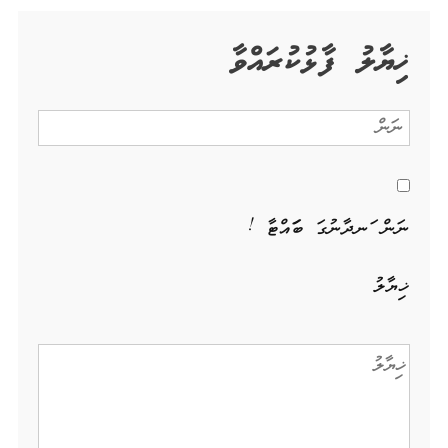
ޚިޔާލު ފާޅުކުރައްވާ
ނަން ހަނދާނުގަ ބަހައްޓާ !
ޚިޔާލު