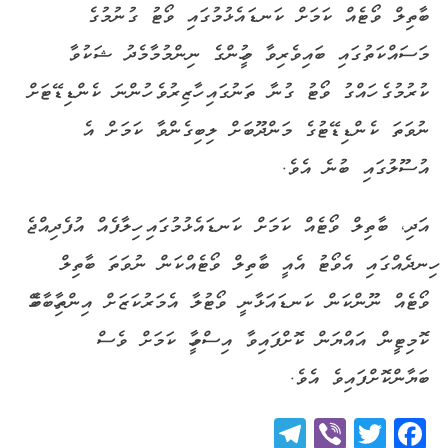
ބާތިލް ވޯޓެއް ކަމަށް ކަނޑައެޅުމުގައި ވޯޓު ގުނުމުގެ
މަސައްކަތުގައި ބައިވެރިވާ މީހުންގެ ނިންމުމާމެދު ޝަކުވާ
ކުރުމުގެ ހައްގު ވޯޓު ގުނާ ތަނުގައި ހާޒިރުވެ ހުންނަ ކެންޑިޑޭޓަށް
ނުވަތަ ކެންޑިޑޭޓުގެ މަންދޫބަށް ލިބިގެންވާ ކަމަށް އެ
އުސޫލުގައި ބުނެ އެވެ.
އަދި، ބާތިލް ވޯޓެއް ކަމަށް ކަނޑައެޅުމުގައި ހިލާފެއް އުފެދިއްޖެ
ހިނދެއްގައި އެވޯޓު އެއީ ބާތިލް ވޯޓެއްކަން ނުވަތަ ބާތިލް
ވޯޓެއް ނޫންކަން ކަނޑައަޅާނީ ވޯޓުލާ އެމަރުކަޒަށް އިންތިހާބާބެހޭ
ކޮމިޓީން އައްޔަން ކޮށްފައިވާ އިސްމީހާ ކަމަށް ވެސް
ބަޔާންކޮށްފައިވެ އެވެ.
Telegram
Viber
Twitter
Facebook