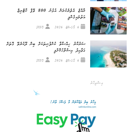
ރާއްޖެ އެތެރެކުރަން އުޅުނު 800 ވޭޕް ކާޓްރިޖް
އަތުލައިގެންފި
6 އޯގަސްޓް، 2026
ގޮށްކޮޅު
ސަރުކާރު ހިއްސާވާ ކުންފުނިތަކަށް ބިން ދޫކުރެވޭ ގޮތަށް
ގަވާއިދު އިސްލާހުކޮށްފި
6 އޯގަސްޓް، 2026
ގޮށްކޮޅު
އިޝްތިހާރު