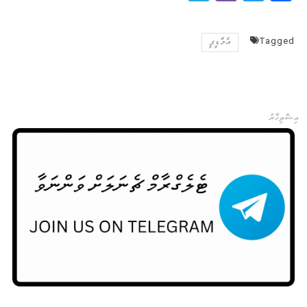
Tagged
އެމްޑީޕީ
އިޝްތިހާރު