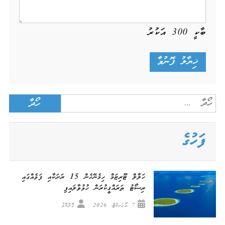
ބާކީ
300
އަކުރު
Search
for:
ފަހުގެ
ހަލާލް ޓޫރިޒަމް ހިމެނޭހެން 15 ރަށަކާއި ފަޅެއްގައި
ރިސޯޓު ތަރައްޤީކުރަން ހުޅުވާލައިފި
7 އޯގަސްޓް، 2026
ގޮށްކޮޅު