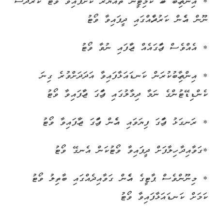
* އިންތިހާބާ ބެހޭ ކޮމިޓީން ތައްޔާރު ކޮށްފައިވާ ވޯޓު ކަރުދާސް
ނޫން އެހެން ކަރުދާހެއްގައި ދީފައިވާ ވޯޓު
* އެއްވެސް ފާހަގައެއް ޖަހާފައި ނުވާ ވޯޓު
* އިންތިހާބުކުރަން ކަނޑައަޅާފައިވާ އަދަދަށްވުރެ ގިނަ
ކެންޑިޑޭޓުންގެ ނަމާ ދިމާލުގައި ފާހަގަ ޖަހާފައިވާ ވޯޓު
* ރަނގަޅު ފާހަގަ ފިޔަވައި އެހެން ފާހަގަ ޖަހާފައިވާ ވޯޓު
*ގަވާއިދާ ހިލާފަށް ދީފައިވާ ވޯޓުކަން އެނގޭ ވޯޓު
* މިނޫންވެސް ޕާޓީގެ އެހެން ގަވާއިދެއްގައި ބާތިލު ވޯޓު
ކަމަށް ކަނޑައަޅާފައިވާ ވޯޓު