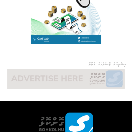
އިޝްތިހާރު ޖެއްސެވުމަށް ގުޅުއްވާ