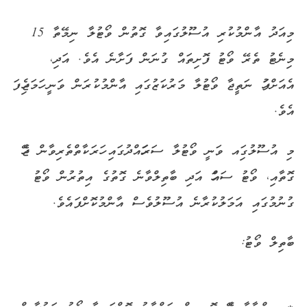
މިއަދު އާންމުކުރި އުސޫލުގައިވާ ގޮތުން ވޯޓުލާ ނިމޭތާ 15
މިނެޓު ތެރޭ ވޯޓު ފޮށިތައް ގުނަން ފަށާނެ އެވެ. އަދި،
އެއަށްފަހު ނަތީޖާ ވޯޓުލާ މަރުކަޒުގައި އާންމުކުރަން ވަނީ ހަމަޖެހިފަ
އެވެ.
މި އުސޫލުގަިއ ވަނީ ވޯޓުލާ ސަރަހައްދުގައި ހަރަކާތްތެރިވާން ޖެހޭ
ގޮތާއި، ވޯޓު ސައްހަ އަދި ބާތިލްވާނެ ގޮތުގެ އިތުރުން ވޯޓު
ގުނުމުގައި އަމަލުކުރާނެ އުސޫލުވެސް އާންމުކޮށްފައެވެ.
ބާތިލް ވޯޓު: