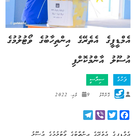
އެމްޑީޕީގެ އެތެރޭގެ އިންތިހާބުގެ ވޯޓުލުމުގެ
އުސޫލު އާންމުކޮށްފި
ފަހުގެ
ސިޔާސީ
ގޮށްކޮޅު
9 މެއި، 2022
Telegram
Viber
Twitter
Facebook
އެމްޑީޕީގެ އެތެރޭގެ އިންތިހާބުގެ ވޯޓުލުމުގެ އުސޫލު