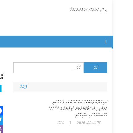
Skip
އިޝްތިހާރު ޖެއްސެވުމަށް ގުޅުއްވާ
to
content
Search
for:
އެމ
ފަހުގެ
ހަނިމާދޫގެ ޕާކުތަކަށް ބޭނުންވާ ތަކެތި ފޯރުކޮށްދީ،
އެތަކެތި އިންސްޓޯލްކުރުމަށް “މިނެޓް ޕްލަސް” އާއެކު
އެއްބަސްވުމުގައި ސޮއިކޮށްފި
ok
7 އޯގަސްޓް، 2026
ގޮށްކޮޅު
er