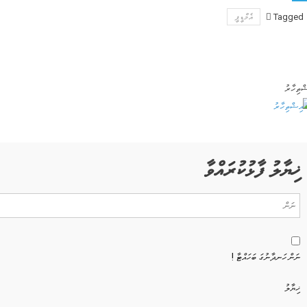
Telegr
Tagged
އެމްޑީޕީ
ްތިހާރު
ޚިޔާލު ފާޅުކުރައްވާ
ނަން ހަނދާނުގަ ބަހައްޓާ !
ޚިޔާލު