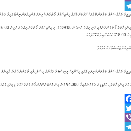
Vib
ްޑީޕީގެ ޗެއާޕާސަންގެ މަގާމަށް ބޭފުޅަކު ހޮވުމަށް ބާއްވާ އިންތިހާބުގެ ވޯޓުލުން ކުރިޔަށް ގެންދިއުމަށް ނިންމާފައިވާ ވަގުތު
Telegr
ަމައަށް އިތުރުކޮށްފައެވެ.
ްތިހާރު ޖެއްސެވުމަށް ގުޅުއްވާ
ްޑީޕީގެ ޗެއާޕާސަންގެ މަގާމަށް ކުރިމަތިލެއްވީ އިކޮނޮމިކް މިނިސްޓަރު ފައްޔާޒު އިސްމާއީލާއި މާފަންނު އުތުރު ދާއިރާގެ މ
ިންތިހާބުގައި އެމްޑީޕީގެ ދަފްތަރުގައިވާ 94،000 ވުރެ ގިނަ މެންބަރުންނަށް ވޯޓް ލުމުގެ ހައްގު ލިބިފައިވެއެވެ. އިންތިޚާބުގެ ވޯޓުލުމަށްޓަކައި ޖުމްލަ 272 ވޯޓް ފޮށި ވަނީ ބަހައްޓާފައެވެ.
Facebo
Twitt
Vib