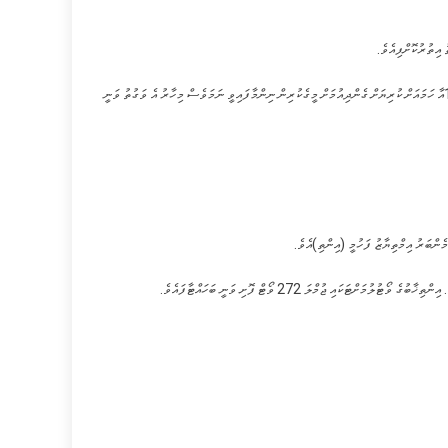
 އިތުރުކޮށްފިއެވެ.
މި އިންތިހާބުގެ ވޯޓުލުން ފަށާފައި ވަނީ މިއަދު ހެނދުނު 9:00ގައެވެ. މި އިންތިހާބުގެ ވޯޓުލުން މިއަދުގެ ހަވީރު 16:00އާ ހަމައަށް ކުރިޔަށް ގެންދިއުމަށް މީގެކުރިން ނިންމާފައިވީ ނަމަވެސް މިހާރު އެ ވަގުތު ވަނީ
ެންބަރު އިމްތިޔާޒު ފަހުމީ (އިންތި)އެވެ.