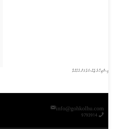
އިޝްތިހާރު ޖެއްސެވުމަށް ގުޅުއްވާ
info@gohkolhu.com
9793914