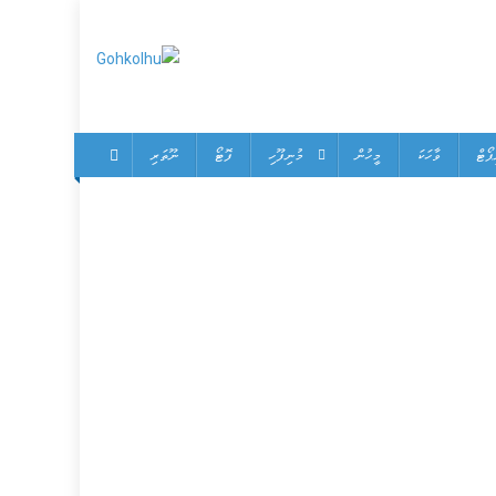
Gohkolhu
Dhamaa Geney Gohkolhu
ޕޯޓް
ވާހަކަ
މީހުން
މުނިފޫހި
ފޮޓޯ
ނޫތަރި