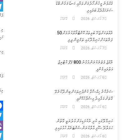
ގެއްލުނު މީހުން ހޯދުމަށް ވަޔާއި ކަނޑުމަގުން ބޮޑު
er
ސަރަޙައްދެއް ބަލައިފި
އެމ
am
7 އޯގަސްޓް، 2026
ގޮށްކޮޅު
ރުއްތަކަށް ޖެހޭ ބަލިތައް ކޮންޓްރޯލްކުރުމަށް 50
ހަވީރު 18:00އާ ހ
ފަރާތަކަށް ހަނިމާދޫގައި ތަމްރީން ދީފި
7 އޯގަސްޓް، 2026
ގޮށްކޮޅު
އިޝ
ރާއްޖެ އެތެރެކުރަން އުޅުނު 800 ވޭޕް ކާޓްރިޖް
އަތުލައިގެންފި
އެމ
6 އޯގަސްޓް، 2026
ގޮށްކޮޅު
މިއަދުގެ އ
ސަރުކާރު ހިއްސާވާ ކުންފުނިތަކަށް ބިން ދޫކުރެވޭ
ގޮތަށް ގަވާއިދު އިސްލާހުކޮށްފި
6 އޯގަސްޓް، 2026
ގޮށްކޮޅު
ok
ހަނިމާދޫގައި ކުދި ރުކުމަޑިއަށް ގުދުރަތީ ގޮތުން
er
ހަމަލާދޭ ސޫފި އާލާކުރަން ސެންޓަރެއް ހުޅުވައިފި
er
6 އޯގަސްޓް، 2026
ގޮށްކޮޅު