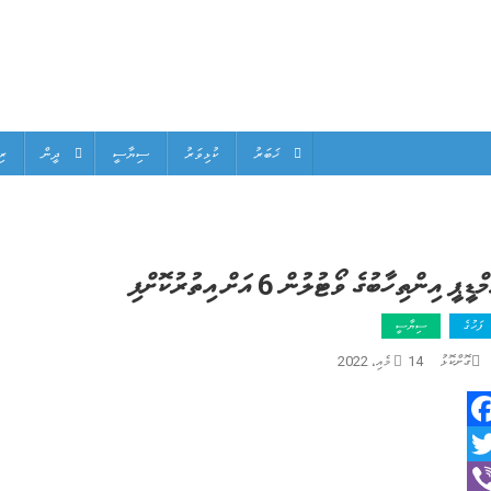
ޚަބަރު
ކުޅިވަރު
ސިޔާސީ
ދީން
ރި
ްޑީޕީ އިންތިހާބުގެ ވޯޓުލުން 6 އަށް އިތުރުކޮށްފި
ފަހުގެ
ސިޔާސީ
ގޮށްކޮޅު
14 މެއި، 2022
Facebo
Twitt