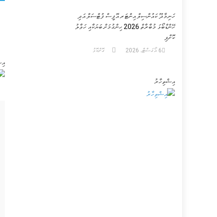
am
ހަނިމާދޫ ކައުންސިލް އިންޓަރ އޮފީސް ފުޓްސަލް އަދި
ހޭންޑްބޯޅަ މުބާރާތް 2026 ހިންގުމަށް ބަޔަކާއި ހަވާލު
ކޮށްފި
6 އޯގަސްޓް، 2026
ގޮށްކޮޅު
އިޝ
އިޝްތިހާރު