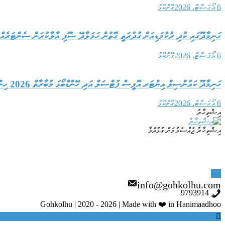
6 އޯގަސްޓް، 2026
ގޮށްކޮޅު
ހަނިމާދޫގައި ކުދި ރުކުމަޑިއަށް ގުދުރަތީ ގޮތުން ހަމަލާދޭ ސޫފި އާލާކުރަން ސެންޓަރެއް 
6 އޯގަސްޓް، 2026
ގޮށްކޮޅު
ހަނިމާދޫ ކައުންސިލް އިންޓަރ އޮފީސް ފުޓްސަލް އަދި ހޭންޑްބޯޅަ މުބާރާތް 2026 ހިންގުމަށް ބަޔަކާއި ހަވާލު ކޮށްފި
6 އޯގަސްޓް، 2026
ގޮށްކޮޅު
އިޝްތިހާރު
އިޝްތިހާރު ޖެއްސެވުމަށް ގުޅުއްވާ
info@gohkolhu.com
9793914
Gohkolhu | 2020 - 2026 | Made with ❤️ in Hanimaadhoo