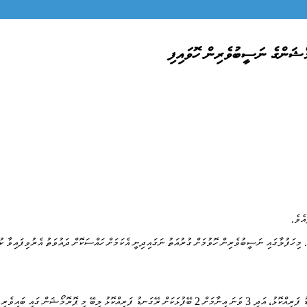
މިހަފުލާގައި ނަސީބުވެރިން ހޮވުމަށް ގުރުއަތު ނަގައިދިނީ އެކަމަށް ހައްސަކޮށް ދައުވަތު އެރުވިފައިވާ ކުޑ