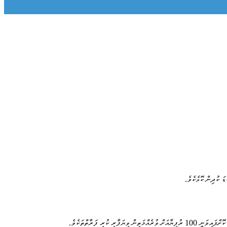
ަ ކުދިން ކޮޅެކެވެ.