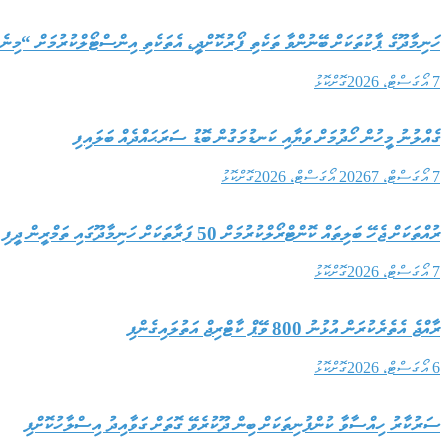
ހަނިމާދޫގެ ޕާކުތަކަށް ބޭނުންވާ ތަކެތި ފޯރުކޮށްދީ، އެތަކެތި އިންސްޓޯލްކުރުމަށް “މިނ
7 އޯގަސްޓް، 2026
ގޮށްކޮޅު
ގެއްލުނު މީހުން ހޯދުމަށް ވަޔާއި ކަނޑުމަގުން ބޮޑު ސަރަޙައްދެއް ބަލައިފި
7 އޯގަސްޓް، 2026
7 އޯގަސްޓް، 2026
ގޮށްކޮޅު
ރުއްތަކަށް ޖެހޭ ބަލިތައް ކޮންޓްރޯލްކުރުމަށް 50 ފަރާތަކަށް ހަނިމާދޫގައި ތަމްރީން ދީފި
7 އޯގަސްޓް، 2026
ގޮށްކޮޅު
ރާއްޖެ އެތެރެކުރަން އުޅުނު 800 ވޭޕް ކާޓްރިޖް އަތުލައިގެންފި
6 އޯގަސްޓް، 2026
ގޮށްކޮޅު
ސަރުކާރު ހިއްސާވާ ކުންފުނިތަކަށް ބިން ދޫކުރެވޭ ގޮތަށް ގަވާއިދު އިސްލާހުކޮށްފި