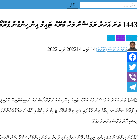
Search
for:
1443 ވަނަ އަހަރު ރަމަޟާން މަހު ބްރޭކް ޓައިމް އިން ހިންގުނު ޕްރޮމޯޝަންގެ ނަސީބުވެރިން ހޮވައިފި
ހަނިމާދޫ
ޚަބަރު
ފަހުގެ
ޠަލްޙަތު މޫސާ (ތޮއްލެ)
14 މެއި، 2022
14 މެއި، 2022
Facebook
Twitter
Viber
Telegram
1443 ވަނަ އަހަރު ރަމަޟާން މަހު ބްރޭކް ޓައިމް އިން ހިންގުނު ޕްރޮމޯޝަންގެ ނަސީބުވެރިން ހޮވައިފިއެވެ.
މި ޕްރޮމޯޝަންގެ ނަސީބުވެރިން ހޮވާފައި ވަނީ މިރޭ ބްރޭކް ޓައިމް ގައި ބޭއްވި ޚާއްސަ ހަފުލާއަކުންނެވެ. 
އިޝްތިހާރު ޖެއްސެވުމަށް ގުޅުއްވާ
އެއްވަނަ އިނާމަކަށް 32 އިންޗި ޓީވީއެއް ދޭން ހަމަޖެހިފައިވާއިރު 2 ވަނަ އިނާމަށް 4 ބޭފުޅަކަށް ރޭގަނޑު ފަރިއްކޮޅު، އަދި 3 ވަނަ އިނާމަށް 2 ބޭފުޅަކަށް ރޭގަނޑު ފަރިއްކޮޅު ލިބޭ މި ޕޮރޮމޯޝަން ގައި ބައިވެރި ކޮށްފައިވަނީ 100 ރުފިޔާއަށް ވުރެއްމަތިން ވިޔަފާރި ކުރި ފަރާތްތަކެވެ.