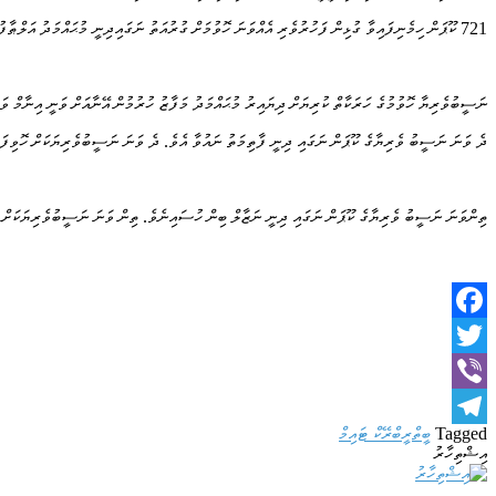
721 ކޫޕަން ހިމެނިފައިވާ ގުޅިން ފަހުރުވެރި އެއްވަނަ ހޮވުމަށް ގުރުއަތު ނަގައިދިނީ މުޙައްމަދު އަލްޠާފު އެވެ. ނަސީބުވެރިޔަކަށް ހޮވިފައިވަނީ ކޫޕަން ނަންބަރ 47 ކެވެ. އެކޫޕަން ލާފައިވަނީ ހދ.ހަނިމާދޫ، ރާސްތާ، މުޙައްމަދު މަފާޒު އެވެ.
ނަސީބުވެރިޔާ ހޮވުމުގެ ހަރަކާތް ކުރިޔަށް ދިޔައިރު މުޙައްމަދު މަފާޒު ހުރުމުން އޭނާއަށް ވަނީ އިނާމް ވ
ދެ ވަނަ ނަސީބު ވެރިޔާގެ ކޫޕަން ނަގައި ދިނީ ފާތިމަތު ނައުވާ އެވެ. ދެ ވަނަ ނަސީބުވެރިޔަކަށް ހޮވިފައިވަނީ ކޫޕަން ނަންބަރ 720 އެވެ. އެކޫޕަން ލާފައިވަނީ ހދ.ހަނ
ތިންވަނަ ނަސީބު ވެރިޔާގެ ކޫޕަން ނަގައި ދިނީ ނަޒާލް ބިން ހުސައިނެވެ. ތިން ވަނަ ނަސީބުވެރިޔަކަށް ހޮވިފައިވަނީ ކޫޕަން ނަންބަރ 261 އެވެ. އެކޫޕަން ލާފައިވަނީ ހ
Facebook
Twitter
Viber
Tagged
ބީތްރީ
ބްރޭކް ޓައިމް
Telegram
އިޝްތިހާރު