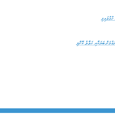
ހުޅުވައިފި