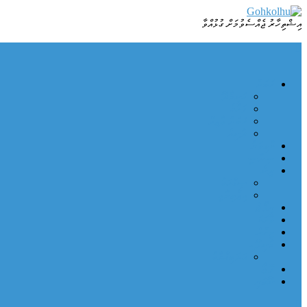
Skip
to
އިޝްތިހާރު ޖެއްސެވުމަށް ގުޅުއްވާ
Dhamaa Geney Gohkolhu
Gohkolhu
content
ޚަބަރު
ހަނިމާދޫ
ފަހުގެ
ޚަބަރު ޢާޖިލް
ދުނިޔެ
ކުޅިވަރު
ސިޔާސީ
ދީން
ޞިއްހަތު
އިޖުތިމާޢީ
ރިޕޯޓް
ވާހަކަ
މީހުން
މުނިފޫހި
އަދަބިއްޔާތު
ފޮޓޯ
ނޫތަރި