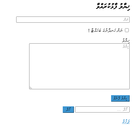
ޚިޔާލު ފާޅުކުރައްވާ
ނަން ހަނދާނުގަ ބަހައްޓާ !
ޚިޔާލު
Search
for:
ފަހުގެ