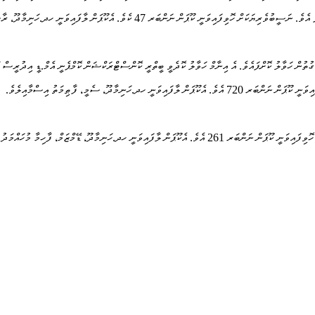
ަގުތުން ހަވާލު ކޮށްފައެވެ. އެ އިނާމް ހަވާލު ކޮދެވީ ބީތްރީ ކޮންސްޓްރަކްޝަން ކޮމްޕެނީ އެމް.ޑީ އިދުރީސް
ިމާދޫ، ސެމީ، ފާޠިމަތު އިސްމާއިލެވެ.
ދ.ހަނިމާދޫ، ޑޭމްޒަމް، ފާހިމާ މުހައްމަދު އެވެ.