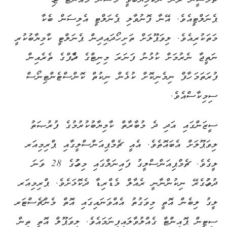
ޗެލްސީން ދެން ނާކާމިޔާބުވީ މޭސަން މައުންޓް ޖެހި
ޕެނަލްޓީއެވެ. އޭނާ ފޮނުވާލި ޕެނަލްޓީ އެލިސަން ބެކާ
މަތަކުރިއެވެ. ލިވަޕޫލަށް ތަށި ހޯދައިދިން ޕެނަލްޓީ ކާމިޔާބުކުރީ
ނަތީޖާ ނެރުމަށް ކުޅުނު ފަނަރަ މިނިޓްގެ ދެހާފްގެ ތެރެއިން
ފުރަތަމަ ހާފް ނިމެނިކޮށް ކުޅެން ނިކުތް ކޮންސްޓެންޓިނޯސް
ސިމިކާސްއެވެ.
ސީޒަންގައި އަދި ދެ މުބާރާތް ކާމިޔާބުކުރުމުގެ ފުރުޞަތު
ލިވަޕޫލަށް އެބައޮތެވެ. އެއީ ޗެމްޕިއަންސްލީގާއި ޕްރިމިއަރ
ލީގެވެ. ޗެމްޕިއަންސްލީގު ފައިނަލްގައި މިމަހުގެ 28 ވަނަ
ދުވަހުގެރޭ ނިކުންނާނީ ރެއާލް މެޑްރިޑާ ދެކޮޅަށެވެ. ޕްރިމިއަރ
ލީގު ލިބެން އޮތީ މިވަގުތު އެއްވަނައިގައި އޮތް މެންޗެސްޓަރ
ސިޓީން ޕޮއިންޓް ގެއްލުވާލައިފިނަމައެވެ. ލިވަޕޫލް އޮތީ ތިން