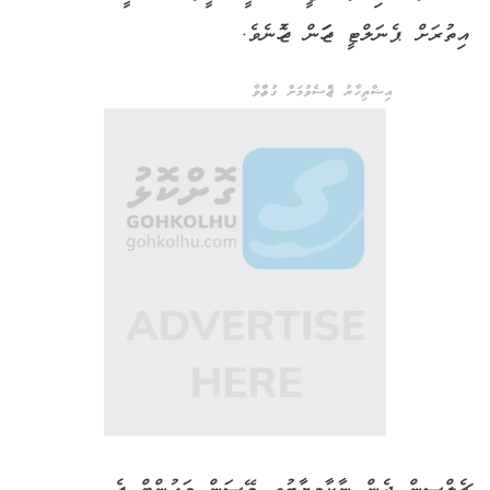
އިތުރަށް ޕެނަލްޓީ ޖަހަން ޖެހުނެވެ.
އިޝްތިހާރު ޖެއްސެވުމަށް ގުޅުއްވާ