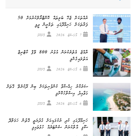
ރުއްތަކަށް ޖެހޭ ބަލިތައް ކޮންޓްރޯލްކުރުމަށް 50
ފަރާތަކަށް ހަނިމާދޫގައި ތަމްރީން ދީފި
7 އޯގަސްޓް، 2026
ގޮށްކޮޅު
ރާއްޖެ އެތެރެކުރަން އުޅުނު 800 ވޭޕް ކާޓްރިޖް
އަތުލައިގެންފި
6 އޯގަސްޓް، 2026
ގޮށްކޮޅު
ސަރުކާރު ހިއްސާވާ ކުންފުނިތަކަށް ބިން ދޫކުރެވޭ ގޮތަށް
ގަވާއިދު އިސްލާހުކޮށްފި
6 އޯގަސްޓް، 2026
ގޮށްކޮޅު
ހަނިމާދޫގައި ކުދި ރުކުމަޑިއަށް ގުދުރަތީ ގޮތުން ހަމަލާދޭ
ސޫފި އާލާކުރަން ސެންޓަރެއް ހުޅުވައިފި