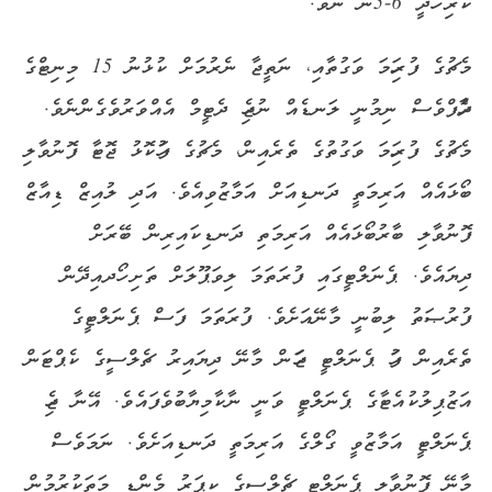
ކުރި ހޯދީ 6-5ން ނެވެ.
މެޗުގެ ފުރިހަމަ ވަގުތާއި، ނަތީޖާ ނެރުމަށް ކުޅުނު 15 މިނިޓްގެ
ދެހާފްވެސް ނިމުނީ ލަނޑެއް ނުޖެހި ދެޓީމް އެއްވަރުވެގެންނެވެ.
މެޗުގެ ފުރިހަމަ ވަގުތުގެ ތެރެއިން، މެޗުގެ ފަހުކޮޅު ޖޮޓާ ފޮނުވާލި
ބޯޅައެއް އަރިމަތީ ދަނޑިއަށް އަމާޒުވިއެވެ. އަދި ލުއިޒް ޑިއާޒް
ފޮނުވާލި ބާރުބޯޅައެއް އަރިމަތި ދަނޑިކައިރިން ބޭރަށް
ދިޔައެވެ. ޕެނަލްޓީގައި ފުރަތަމަ ލިވަޕޫލަށް ތަށި ހޯދއިދޭން
ފުރުޞަތު ލިބުނީ މާނޭއަށެވެ. ފުރަތަމަ ފަސް ޕެނަލްޓީގެ
ތެރެއިން ފަހު ޕެނަލްޓީ ޖަހަން މާނޭ ދިޔައިރު ޗެލްސީގެ ކެޕްޓަން
އަޒުޕިލުކުއެޓާގެ ޕެނަލްޓީ ވަނީ ނާކާމިޔާބުވެފައެވެ. އޭނާ ޖެހި
ޕެނަލްޓީ އަމާޒުވީ ގޯލްގެ އަރިމަތީ ދަނޑިއަށެވެ. ނަމަވެސް
މާނޭ ފޮނުވާލި ޕެނަލްޓީ ޗެލްސީގެ ކީޕަރު މެންޑީ މަތަކުރުމުން