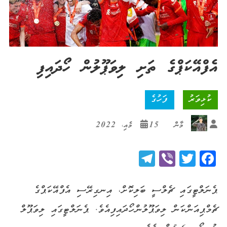
އެފްއޭކަޕްގެ ތަށި ލިވަޕޫލުން ހޯދައިފި
ކުޅިވަރު
ފަހުގެ
މާން
15 މެއި، 2022
Telegram
Viber
Twitter
Facebook
​ޕެނަލްޓީގައި ޗެލްސީ ބަލިކޮށް، އިނގިރޭސި އެފްއޭކަޕްގެ
ޗެމްޕިއަންކަން ލިވަޕޫލުން ހޯދައިފިއެވެ. ޕެނަލްޓީގައި ލިވަޕޫލް