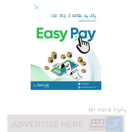
އިޝްތިހާރު ޖެއްސެވުމަށް ގުޅުއްވާ