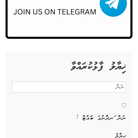
ޚިޔާލު ފާޅުކުރައްވާ
ނަން ހަނދާނުގަ ބަހައްޓާ !
ޚިޔާލު