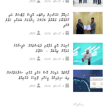
6 އޯގަސްޓް، 2026
ގޮށްކޮޅު
ހަނިމާދޫ ކައުންސިލް އިންޓަރ އޮފީސް ފުޓްސަލް އަދި
ހޭންޑްބޯޅަ މުބާރާތް 2026 ހިންގުމަށް ބަޔަކާއި ހަވާލު
ކޮށްފި
6 އޯގަސްޓް، 2026
ގޮށްކޮޅު
ކުރިއަށް އޮތީ އުފާވެރި ދުވަސްތަކެއް، ރައީސާއެކު
ގަދަކޮށް ތިއްބަވާ – ޝުޖާޢު
6 އޯގަސްޓް، 2026
ގޮށްކޮޅު
ދޯންޏެއް އަޑިއަށް ގޮސް ކައްޕި ގެއްލި، ސަލާމަތްކުރަން
ދިޔަ ސިފައިންގެ މީހަކާއި ޕޮލިހަކު ގެއްލިއްޖެ
6 އޯގަސްޓް، 2026
ގޮށްކޮޅު
އިޝްތިހާރު