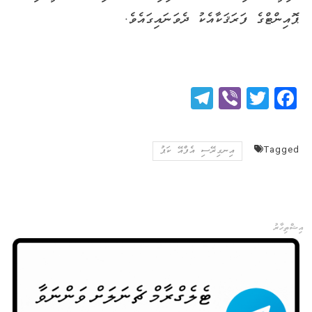
ޕޮއިންޓްގެ ފަރަޤަކާއެކު ދެވަނައިގައެވެ.
Telegram
Viber
Twitter
Facebook
Tagged
އިނގިރޭސި އެފްއޭ ކަޕު
އިޝްތިހާރު