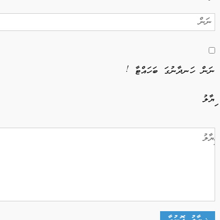
ނަން ހަނދާނުގަ ބަހައްޓާ !
ޚިޔާލު