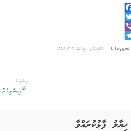
Faceboo
Twitt
Vib
Telegra
Tagged
ކުޅުދުއްފުށީ ރީޖަނަލް ހޮސްޕިޓަލަށް
އިޝްތިހާރު
ޚިޔާލު ފާޅުކުރައްވާ