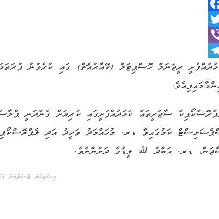
Faceboo
Twitt
Vib
Telegra
ޅުދުއްފުށީ ރީޖަނަލް ހޮސްޕިޓަލް (ކޭއާރުއެޗް) ގައި ކުރެވުނު ފުރަތަމ
ންމާލައިފިއެވެ.
ޕްރޮސްކޯޕިކް ސާޖަރީތައް ކުޅުދުއްފުށީގައި ކުރިޔަށް ގެންދަނީ ޕްލާސ
ޕެޝަލިސްޓް ކަމުގައިވާ ޑރ. މުހައްމަދު ވަހީދު އަދި ލެޕްރޮސްކޯޕިކް
ޖަން، ޑރ. އަބްދު ﷲ ލީޑުގެ ދަށުންނެވެ.
އިޝްތިހާރު ޖެއްސެވުމަށް ގުޅުއ