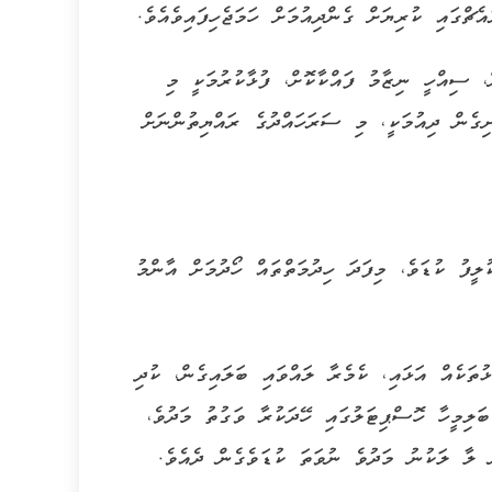
ް، ސިއްހީ ނިޒާމު ފައްކާކޮށް، ފުޅާކުރުމަކީ މި
ިގެން ދިއުމަކީ، މި ސަރަހައްދުގެ ރައްޔިތުންނަށް
ީފު ކުޑަވެ، މިފަދަ ހިދުމަތްތައް ހޯދުމަށް އާންމު
ަކެއް އަޅައި، ކެމެރާ ލައްވައި ބަލައިގެން، ކުދި
ިމީހާ ހޮސްޕިޓަލުގައި ހޭދަކުރާ ވަގުތު މަދުވެ،
 ލާ ލަކުނު މަދުވެ ނުވަތަ ކުޑަވެގެން ދެއެވެ.