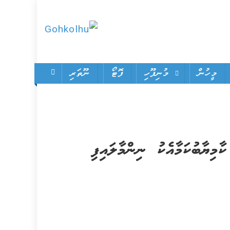
Gohkolhu
Dhamaa Geney
Gohkolhu
މީހުން
މުނިފޫހި
ފޮޓޯ
ނޫތަރި
މިޔާބުކަމާއެކު ނިންމާލައިފި