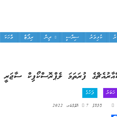
ަރު
ކުޅިވަރު
ސިޔާސީ
ދީން
ރިޕޯޓް
ވާހަކަ
އާރުއެޗްގެ ފުރަތަމަ ލެޕްރޮސްކޯޕިކް ސާޖަރީ ކާ
ޚަބަރު
ފަހުގެ
ގޮށްކޮޅު
7 ނޮވެމްބަރ، 2022