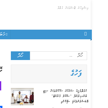
Skip
އިޝްތިހާރު ޖެއްސެވުމަށް ގުޅުއްވާ
to
content
ޚަބ
Search
for:
ކޭ
ފަހުގެ
ކުޅުދުއްފުށީގެ ސަރުކާރު ސްކޫލްތަކަށް ސިޓީ
ކައުންސިލުންދޭ “ސްކޫލް ގްރާންޓް”
އެއްބަސްވުންތަކުގައި ސޮއިކޮށްފި