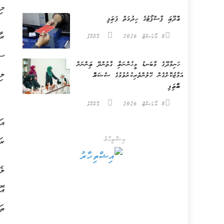
މި ނޮވެނ
ގައްދޫގައި ޕާސްޕޯޓުގެ ހިދުމަތް ފަށައިފި
ރާ
8 އޯގަސްޓް، 2026
ގޮށްކޮޅު
ސަ
ހަނިމާދޫގެ މާބަނޑު މީހުންނަށާއި ގާތުންދޭ މައިންނަށް
ލި
އަމާޒުކޮށްގެން ހޭލުންތެރިކުރުވުމުގެ ސެޝަނެއް
ބާއްވައިފި
8 އޯގަސްޓް، 2026
ގޮށްކޮޅު
އަ
އިޝްތިހާރު
ރަ
ލެ
އޮ
ތަ