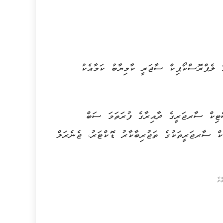
ަ ލެޕްރޮސްކޯޕިކް ސާޖަރީ ކާމިޔާބު ކަމާއެކު
ްޓިކް ސާރޖަރީގެ ދާއިރާގެ ފުރަތަމަ ސަބް
 ސާރޖަރީތަކުގެ ތަޖުރިބާކާރު ޑޮކްޓަރު، ޖެނެރަލް
ްވާ