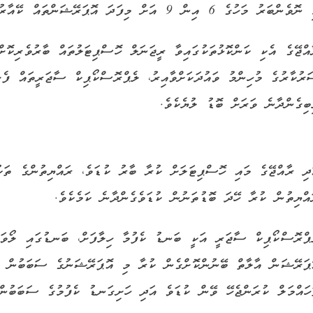
ްބަރު މަހުގެ 6 އިން 9 އަށް މިފަދަ އޮޕަރޭޝަންތައް ކޭއާރުއެޗްގައި ކުރިޔަށް ގެންދިއުމަށް ހަމަޖެހިފައިވެއެވެ.
އްޖޭގެ އެކި ކަންކޮޅުތަކުގައިވާ ރީޖަނަލް ހޮސްޕިޓަލުތައް ބާރުވެރިކޮށ
ރުކާރުގެ މުހިންމު ވައުދަކަށްވާއިރު، ލެޕްރޮސްކޯޕިކް ސާޖަރީތައް ފެށ
ބިގެންދާނެ ވަރަށް ބޮޑު ލުޔެކެވެ.
ދި ރާއްޖޭގެ މައި ހޮސްޕިޓަލަށް ކުރާ ބާރު ކުޑަވެ، ރައްޔިތުންގެ ތަކުލ
އްޔިތުން ކުރާ ހޭދަ ބޮޑުތަނުން ކުޑަވެގެންދާނެ ކަމެކެވެ.
ޕްރޮސްކޯޕިކް ސާޖަރީ އަކީ ބަނޑު ކެފުމާ ހިލާފަށް، ބަނޑުގައި ލޯވަޅުތ
ޕަރޭޝަން އާލާތް ބޭނުންކޮށްގެން ކުރާ މި އޮޕަރޭޝަނުގެ ސަބަބުން ބަލ
ހައްމަލް ކުރަންޖެހޭ ވޭން ކުޑަވެ އަދި ހަށިގަނޑު ކެފުމުގެ ސަބަބުން