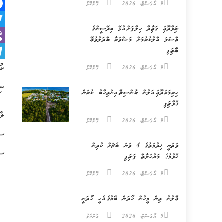
9 އޯގަސްޓް، 2026
ގޮށްކޮޅު
k
ނައިވާދޫގައި ގަވާއިދާ ހިލާފަށް އުޅޭ ބިދޭސީންގެ
er
މައްސަލަ ހައްލުކުރުމަށް މަޝްވަރާ ބައްދަލުވުމެއް
er
ބާއްވައިފި
m
ކު
9 އޯގަސްޓް، 2026
ގޮށްކޮޅު
ނި
ހިރިމަރަދޫގައި އަލުން ކައުންސިލެއް އިންތިހާބު ކުރަން
ގޮވާލައިފި
ލެ
9 އޯގަސްޓް، 2026
ގޮށްކޮޅު
ސް
ވަޠަނީ ޚިދުމަތުގެ 4 ވަނަ ބެޗަށް ކުދިން
ސާ
ހޮވުމުގެ މަރުހަލާތައް ފަށައިފި
9 އޯގަސްޓް، 2026
ގޮށްކޮޅު
ގެއްލުނު ތިން މީހުން ހޯދަން ބޭރުގެ އެހީ ހޯދަނީ
9 އޯގަސްޓް، 2026
ގޮށްކޮޅު