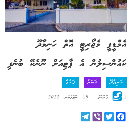
އެމްޑީޕީ މެޖޯރިޓީ އޮތް ހަނިމާދޫ
ކައުންސިލުން އެ ޕާޓިއަށް ނޫނެކޭ ބުނެފި
ހަނިމާދޫ
ޚަބަރު
ފަހުގެ
ގޮށްކޮޅު
9 ނޮވެމްބަރ، 2022
Telegram
Viber
Twitter
Facebook