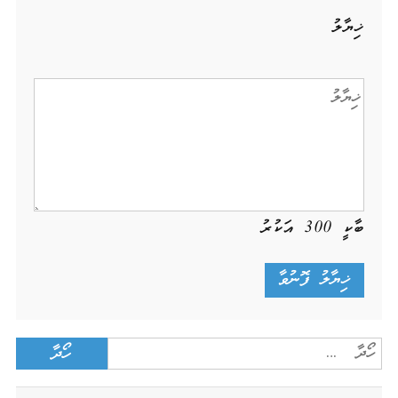
ޚިޔާލު
ބާކީ
300
އަކުރު
Search
for: