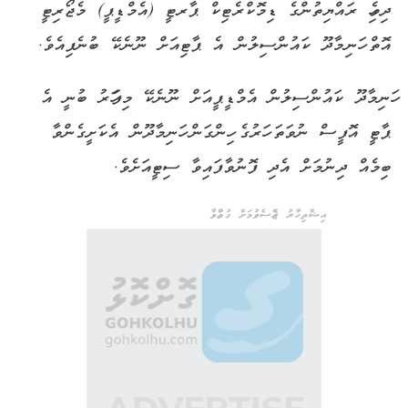
ދިވެހި ރައްޔިތުންގެ ޑިމޮކްރެޓިކް ޕާރޓީ (އެމްޑީޕީ) މެޖޯރިޓީ
އޮތް ހަނިމާދޫ ކައުންސިލުން އެ ޕާޓިއަށް ނޫނެކޭ ބުނެފިއެވެ.
ހަނިމާދޫ ކައުންސިލުން އެމްޑީޕީއަށް ނޫނެކޭ މިފަހަރު ބުނީ އެ
ޕާޓީ އޮފީސް ނުވަތަ ހަރުގެ ހިންގަން ހަނިމާދޫން އެކަށީގެންވާ
ބިމެއް ދިނުމަށް އެދި ފޮނުވާފައިވާ ސިޓީއަށެވެ.
އިޝްތިހާރު ޖެއްސެވުމަށް ގުޅުއްވާ