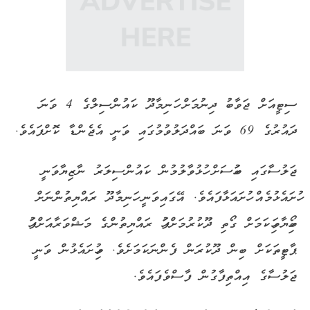
ސިޓީއަށް ޖަވާބު ދިނުމަށް ހަނިމާދޫ ކައުންސިލްގެ 4 ވަނަ
ދައުރުގެ 69 ވަނަ ބައްދަލުވުމުގައި ވަނީ އެޖެންޑާ ކޮށްފައެވެ.
ޖަލުސާގައި ބަހުސަށް ހުޅުވާލުމުން ކައުންސިލަރު ނާޒިޔާވަނީ
ހުށައެޅުމެއް ހުށައަޅާފައެވެ. އޭގައިވަނީ ހަނިމާދޫ ރައްޔިތުންނަށް
ބޯހިޔާވަހިކަމަށް ގޯތި ދޫކުރުމަށްފަހު ރައްޔިތުންގެ މަޝްވަރާއަށްފަހު
ޕާޓީތަކަށް ބިން ދޫކުރަން ފެންނަކަމަށެވެ. މިހުށައެޅުން ވަނީ
ޖަލުސާގެ އިއްތިފާގުން ފާސްވެފައެވެ.