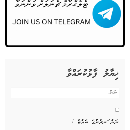
ޚިޔާލު ފާޅުކުރައްވާ
ނަން ހަނދާނުގަ ބަހައްޓާ !