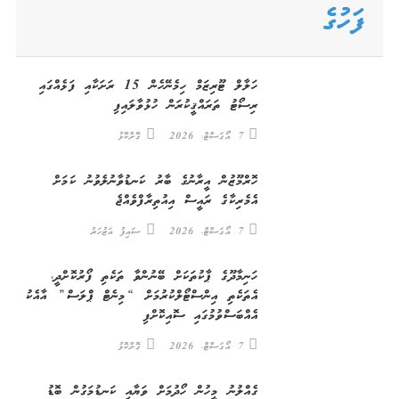
ފަހުގެ
ހަލާލް ޓޫރިޒަމް ހިމެނޭހެން 15 ރަށަކާއި ފަޅެއްގައި
ރިސޯޓު ތަރައްޤީކުރަން ހުޅުވާލައިފި
7 އޯގަސްޓް، 2026
ގޮށްކޮޅު
ހޮރްމޫޒުން އީރާނުގެ ބާރު ކަނޑުވާނުލެވުނު ކަމަށް
އެމެރިކާގެ ރައީސް އިއުތިރާފްވެއްޖެ
7 އޯގަސްޓް، 2026
ސައިފު އަޒުހަރު
ހަނިމާދޫގެ ޕާކުތަކަށް ބޭނުންވާ ތަކެތި ފޯރުކޮށްދީ،
އެތަކެތި އިންސްޓޯލްކުރުމަށް “މިނެޓް ޕްލަސް” އާއެކު
އެއްބަސްވުމުގައި ސޮއިކޮށްފި
7 އޯގަސްޓް، 2026
ގޮށްކޮޅު
ގެއްލުނު މީހުން ހޯދުމަށް ވަޔާއި ކަނޑުމަގުން ބޮޑު