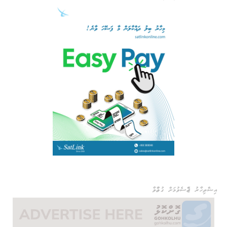
އިޝްތިހާރު ޖެއްސެވުމަށް ގުޅުއްވާ