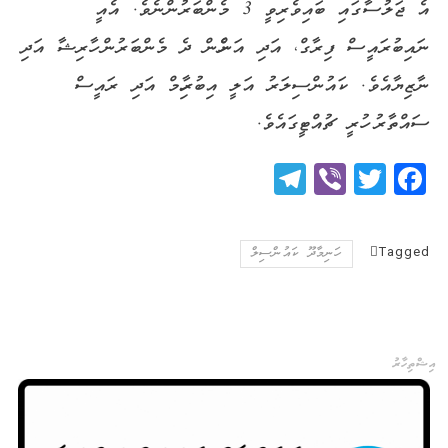
އެ ޖަލުސާގައި ބައިވެރިވީ 3 މެންބަރުންނެވެ. އެއީ
ނައިބުރައީސް ފިރާގް، އަދި އަންހެން ދެ މެންބަރުން ހާރިޝާ އަދި
ނާޒިޔާއެވެ. ކައުންސިލަރު އަލީ އިބުރާހިމް އަދި ރައީސް
ސައްތާރު ހުރީ ޗުއްޓީގައެވެ.
Telegram
Viber
Twitter
Facebook
Tagged
ހަނިމާދޫ ކައުންސިލް
އިޝްތިހާރު