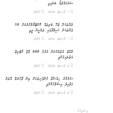
ސަރަޙައްދެއް ބަލައިފި
7 އޯގަސްޓް، 2026
ގޮށްކޮޅު
ރުއްތަކަށް ޖެހޭ ބަލިތައް ކޮންޓްރޯލްކުރުމަށް 50
ފަރާތަކަށް ހަނިމާދޫގައި ތަމްރީން ދީފި
7 އޯގަސްޓް، 2026
ގޮށްކޮޅު
ރާއްޖެ އެތެރެކުރަން އުޅުނު 800 ވޭޕް ކާޓްރިޖް
އަތުލައިގެންފި
6 އޯގަސްޓް، 2026
ގޮށްކޮޅު
ސަރުކާރު ހިއްސާވާ ކުންފުނިތަކަށް ބިން ދޫކުރެވޭ ގޮތަށް
ގަވާއިދު އިސްލާހުކޮށްފި
6 އޯގަސްޓް، 2026
ގޮށްކޮޅު
އިޝްތިހާރު