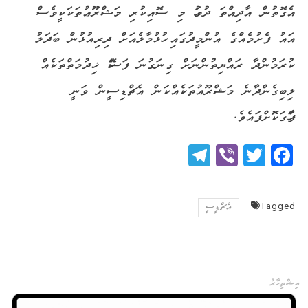
އެގޮތުން އާދިއްތަ ދުވަހު މި ސޮއިކުރި މަޝްރޫޢުތަކަކީވެސް
އައު ފެށުމެއްގެ އުންމީދުގައި ހުޅުމާލެއަށް ދިރިއުޅުން ބަދަލު
ކުރަމުންދާ ރައްޔިތުންނަށް ގިނަގުނަ ފަސޭހަ ޚިދުމަތްތަކެއް
ލިބިގެންދާނެ މަޝްރޫއުތަކެއްކަން އެޗްޑިސީން ވަނީ
ފާހަގަކޮށްފައެވެ.
Telegram
Viber
Twitter
Facebook
Tagged
އެޗްޑީސީ
އިޝްތިހާރު