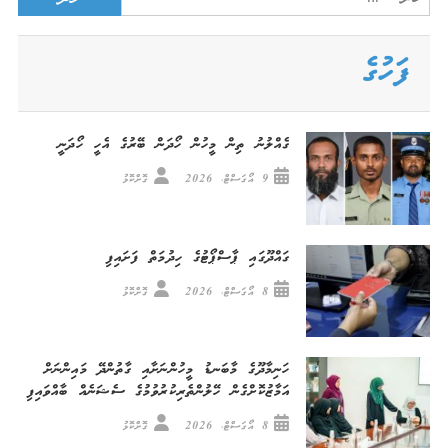
for:
ފަހުގެ
ގެއްލުނު ތިން މީހުން ހޯދަން ބޭރުގެ އެހީ ހޯދަނީ
9 އޯގަސްޓް، 2026
ގޮށްކޮޅު
ގައްދޫގައި ޕާސްޕޯޓުގެ ހިދުމަތް ފަށައިފި
8 އޯގަސްޓް، 2026
ގޮށްކޮޅު
ހަނިމާދޫގެ މާބަނޑު މީހުންނަށާއި ގާތުންދޭ މައިންނަށް
އަމާޒުކޮށްގެން ހޭލުންތެރިކުރުވުމުގެ ސެޝަނެއް ބާއްވައިފި
8 އޯގަސްޓް، 2026
ގޮށްކޮޅު