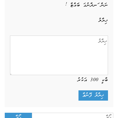
ނަން ހަނދާނުގަ ބަހައްޓާ !
ޚިޔާލު
ބާކީ
300
އަކުރު
Search