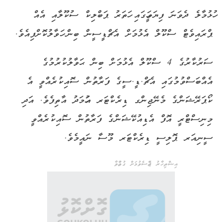
ހުޅުމާލެ ދެވަނަ ފިޔަވަހީގައި ހަތަރު ޕަބްލިކް ސުކޫލާއި އެއް
ޕްރައިވެޓް ސްކޫލް އެޅުމަށް އެޗްޑީސީން ބިން ހަވާލުކޮށްފިއެވެ.
ސަރުކާރުގެ 4 ސްކޫލް އެޅުމަށް ބިން ޙަވާލުކުރުމުގެ
އެއްބަސްވުމުގައި އެޗް.ޑީ.ސީގެ ފަރާތުން ސޮއިކުރެއްވީ އެ
ކޯޕަރޭޝަންގެ މެނޭޖިންގ ޑިރެކްޓަރ އަހުމަދު އާތިފެވެ. އަދި
މިނިސްޓްރީ އޮފް އެޑިއުކޭޝަންގެ ފަރާތުން ސޮއިކުރެއްވީ
ސީނިއަރ ޕޮލިސީ ޑިރެކްޓަރ މޫސާ ނައީމެވެ.
އިޝްތިހާރު ޖެއްސެވުމަށް ގުޅުއްވާ