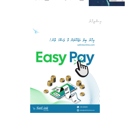
އިޝްތިހާރު