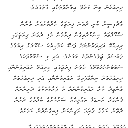
ދިރިއުޅެން ބިނާ ކުރެވޭ އިމާރާތްތަކާއި ގާތުގައެވެ.
އެޗްޑީސީން ބުނީ ދެވަނަ ފިޔަވަހީގެ މެދުތެރެއަށް ވާނެހެން
ސްކޫލްތައް ބިނާކުރެވިގެން ދިޔުމުން މުޅި ދެވަނަ ފިޔަވަހީގައި
ދިރިއުޅޭ ދަރިވަރުންނަށް ފަސޭހަ ކަމާއިއެކު ސްކޫލަށް ދިޔުމުގެ
ފުރުސަތު ފަހިވެގެންދާނެ ކަމަށެވެ. އަދި މި ސްކޫލްތަކުގެ
ސަބަބުން ހުޅުމާލޭގެ ދެވަނަ ފިޔަވަހީގައި ދިރިއުޅޭ ރައްޔިތުންނާއި
ދިރިއުޅުމަށް ނިންމާފައިވާ ރައްޔިތުންނާއި އަދި ދިރިއުޅުމަށް
އުންމީދު ކުރާ ރައްޔިތުންނަށް އެ ފަރާތްތަކުގެ ދަރިންނަށް
ފެންވަރު ރަނގަޅު ތައުލީމެއް ސަރުކާރުގެ ބެލުމުގެ ދަށުން
ދެވޭނެ ކަމުގެ ފުރިހަމަ ޔަޤީންކަން ލިބިގެންދާނެ ކަމަށެވެ.
ހުޅުމާލެ ދެވަނަ ފިޔަވަހީގައި ގާއިމްކުރުމަށް ހަމަޖެހިފައިވާ