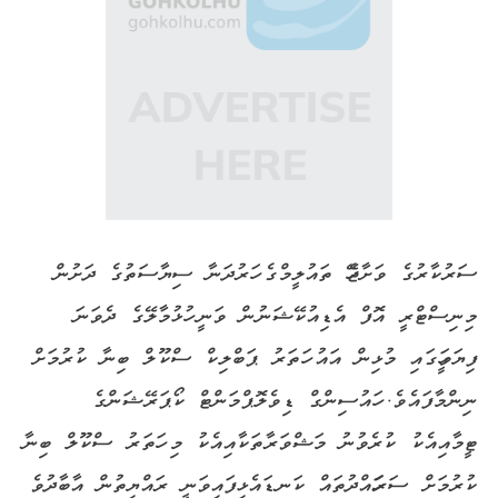
ސަރުކާރުގެ ވަށާޖެހޭ ތައުލީމްގެ ހަރުދަނާ ސިޔާސަތުގެ ދަށުން
މިނިސްޓްރީ އޮފް އެޑިއުކޭޝަނުން ވަނީ ހުޅުމާލޭގެ ދެވަނަ
ފިޔަވަހީގައި މުޅިން އައު ހަތަރު ޕަބްލިކް ސްކޫލް ބިނާ ކުރުމަށް
ނިންމާފައެވެ. ހައުސިންގް ޑިވެލޮޕްމަންޓް ކޯޕަރޭޝަންގެ
ޓީމާއިއެކު ކުރެވުނު މަޝްވަރާތަކާއިއެކު މި ހަތަރު ސްކޫލް ބިނާ
ކުރުމަށް ސަރަހައްދުތައް ކަނޑައެޅިފައިވަނީ ރައްޔިތުން އާބާދުވެ