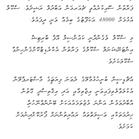
ފަރާތުން ސޮއިކުރެއްވީ ޗެއަރމަން އަބްދުލް ރަޝީދެވެ. ސްކޫލް
އެޅުމަށް 48000 އަކަފޫޓުގެ ބިމެއް ވަނީ ދީފައެވެ.
މި ސްކޫލް ވެގެންދާނީ ކައުންސިލް އޮފް ބްރިޓިޝް
އިންޓަނޭޝަނަލް ސްކޫލްގެ ފަރާތުން އެކްރެޑިޓްކޮށްގެން ހިންގާ
ސްކޫލަކަށެވެ.
އެޗްޑީސީން ބުނީ ހުޅުމާލޭގެ ދެވަނަ ފިޔަވަހީގެ މާސްޓަރޕްލޭން
އެކުލަވާލެވިފައިވަނީ އިޖްތިމާއީ އަދި އިޤްތިސާދީ ގޮތުން
އާބާދުވަމުން އަންނަ މުޖުތަމައުއަކަށް ބޭނުންވާނޭ ހުރިހާ
ޚިދުމަތަކާއި ވަސީލަތްތައް ރައްޔިތުންނަށް ފޯރުކޮށްދިނުމަށް
ކަމަށެވެ.