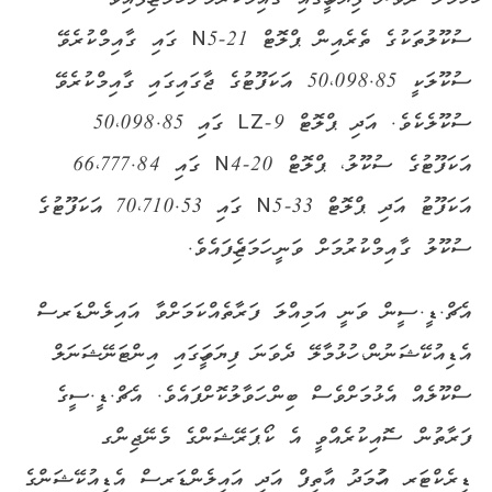
ސުކޫލުތަކުގެ ތެރެއިން ޕްލޮޓް N5-21 ގައި ގާއިމްކުރެވޭ
ސުކޫލަކީ 50،098.85 އަކަފޫޓުގެ ޖާގައިގައި ގާއިމްކުރެވޭ
ސުކޫލެކެވެ. އަދި ޕްލޮޓް LZ-9 ގައި 50،098.85
އަކަފޫޓުގެ ސުކޫލު، ޕްލޮޓް N4-20 ގައި 66،777.84
އަކަފޫޓު އަދި ޕްލޮޓް N5-33 ގައި 70،710.53 އަކަފޫޓުގެ
ސުކޫލު ގާއިމްކުރުމަށް ވަނީ ހަމަޖެހިފައެވެ.
އެޗް.ޑީ.ސީން ވަނީ އަމިއްލަ ފަރާތެއްކަމަށްވާ އައިލެންޑަރސް
އެޑިއުކޭޝަނުން، ހުޅުމާލޭ ދެވަނަ ފިޔަވަހީގައި އިންޓަނޭޝަނަލް
ސްކޫލެއް އެޅުމަށްވެސް ބިން ހަވާލުކޮށްފައެވެ. އެޗް.ޑީ.ސީގެ
ފަރާތުން ސޮއިކުރެއްވީ އެ ކޯޕަރޭޝަންގެ މެނޭޖިންގ
ޑިރެކްޓަރ އަހުމަދު އާތިފް އަދި އައިލެންޑަރސް އެޑިއުކޭޝަންގެ