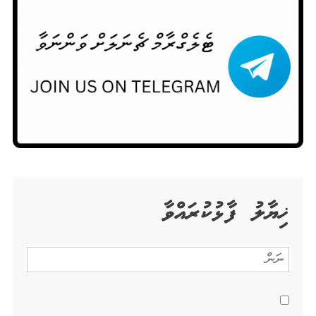
ޚިޔާލު ފާޅުކުރައްވާ