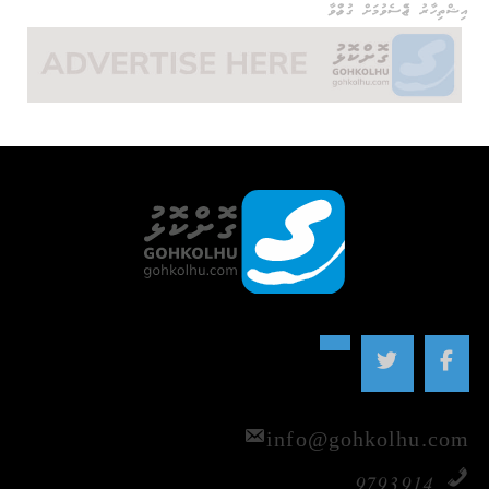
އިޝްތިހާރު ޖެއްސެވުމަށް ގުޅުއްވާ
info@gohkolhu.com
9793914