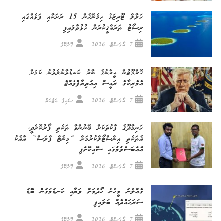
ހަލާލް ޓޫރިޒަމް ހިމެނޭހެން 15 ރަށަކާއި ފަޅެއްގައި
ރިސޯޓު ތަރައްޤީކުރަން ހުޅުވާލައިފި
7 އޯގަސްޓް، 2026
ގޮށްކޮޅު
ހޮރްމޫޒުން އީރާނުގެ ބާރު ކަނޑުވާނުލެވުނު ކަމަށް
އެމެރިކާގެ ރައީސް އިއުތިރާފްވެއްޖެ
7 އޯގަސްޓް، 2026
ސައިފު އަޒުހަރު
ހަނިމާދޫގެ ޕާކުތަކަށް ބޭނުންވާ ތަކެތި ފޯރުކޮށްދީ،
އެތަކެތި އިންސްޓޯލްކުރުމަށް “މިނެޓް ޕްލަސް” އާއެކު
އެއްބަސްވުމުގައި ސޮއިކޮށްފި
7 އޯގަސްޓް، 2026
ގޮށްކޮޅު
ގެއްލުނު މީހުން ހޯދުމަށް ވަޔާއި ކަނޑުމަގުން ބޮޑު
ސަރަޙައްދެއް ބަލައިފި
7 އޯގަސްޓް، 2026
ގޮށްކޮޅު