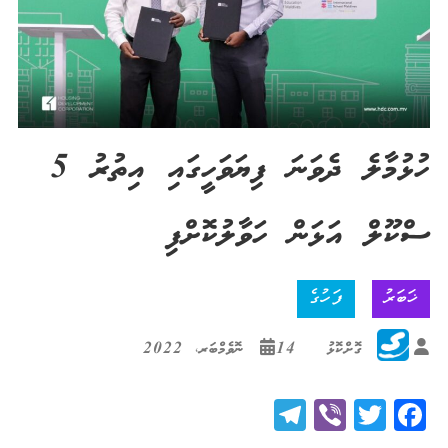
ހުޅުމާލެ ދެވަނަ ފިޔަވަހީގައި އިތުރު 5
ސްކޫލް އަޅަން ހަވާލުކޮށްފި
ޚަބަރު
ފަހުގެ
ގޮށްކޮޅު
14 ނޮވެމްބަރ، 2022
Telegram
Viber
Twitter
Facebook