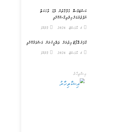
ކަސްޓަމްސްއާ ގުޅޭގޮތުން ދޮގު ވާހަކަތައް
ނުފެތުރުމަށް އިލްތިމާސްކޮށްފި
4 އޯގަސްޓް، 2026
ގޮށްކޮޅު
މާފަރު އެއާޕޯޓް އިތުރަށް ތަރައްގީކުރަން މަޝްވަރާކޮށްފި
4 އޯގަސްޓް، 2026
ގޮށްކޮޅު
އިޝްތިހާރު