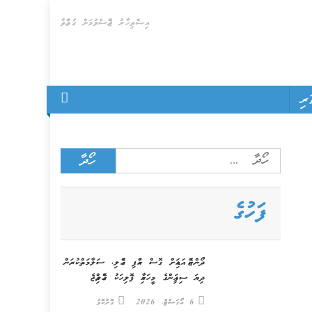
އިޝްތިހާރު ޖެއްސެވުމަށް ގުޅުއްވާ
ރި
Search
for:
ފަހުގެ
ދޯންޏެއް އަޑިއަށް ގޮސް ކައްޕި ގެއްލި، ސަލާމަތްކުރަން
ދިޔަ ސިފައިންގެ މީހަކާއި ޕޮލިހަކު ގެއްލިއްޖެ
6 އޯގަސްޓް، 2026
ގޮށްކޮޅު