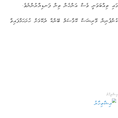
ުންފުނިން މޮރިޝަސް ކޮމާސަލް ބޭންކާ ދެކޮޅަށް ހުށަހަޅާފައިވާ
އިޝްތިހާރު