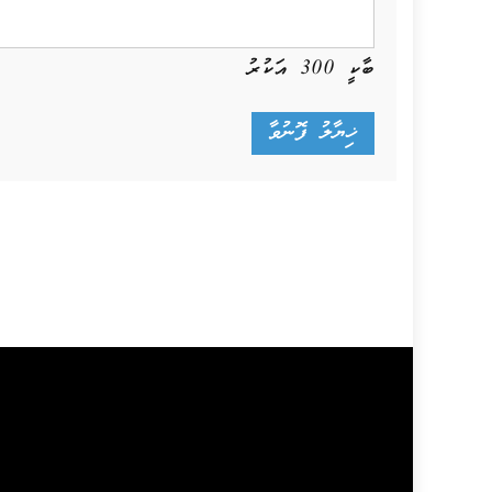
ބާކީ
300
އަކުރު