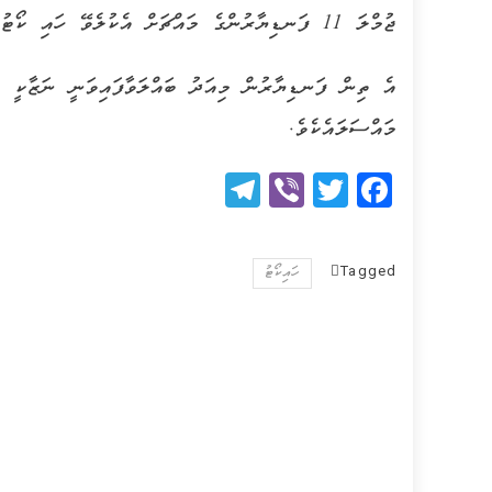
ޖުމްލަ 11 ފަނޑިޔާރުންގެ މައްޗަށް އެކުލެވޭ ހައި ކޯޓުގައި ތިއްބަވަނީ ވެސް އަންހެން ތިން ފަނޑިޔާރުންނެވެ.
އެ ތިން ފަނޑިޔާރުން މިއަދު ބައްލަވާފައިވަނީ ނަޒާކީ ކ
މައްސަލައެކެވެ.
Telegram
Viber
Twitter
Facebook
Tagged
ހައިކޯޓު