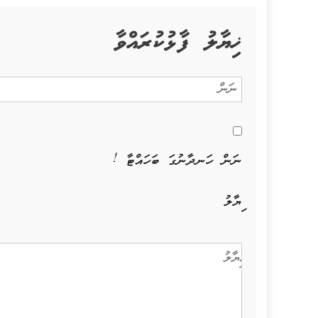
ޚިޔާލު ފާޅުކުރައްވާ
ނަން ހަނދާނުގަ ބަހައްޓާ !
ޚިޔާލު