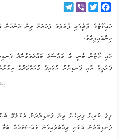
Telegram
Viber
Twitter
Facebook
ހައިކޯޓުގެ ތާރީޚުގައި ފުރަތަމަ ފަހަރަށް ތިން އަންހެން 
ހިންގައިފިއެވެ.
ހައި ކޯޓުން ބުނީ، އެ މައްސަލަ ބައްލަވަމުންދާ ފަނޑިޔާރ
ފަރުހީޒާ އާއި ފަނޑިޔާރު ޙުޒައިފާ މުޙައްމަދުގެ އިތުރުނ
އިޝް
މީގެ ކުރިން ފިރިހެން ތިން ފަނޑިޔާރުން އެކުލެވޭ ބެން
ފަނޑިޔާރުން އެކަނި ތިއްބަވައިގެން މައްސަލައެއް ބަލާ މި