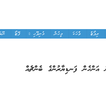
ރިޕޯޓް
ވާހަކަ
މީހުން
މުނިފޫހި
ފޮޓޯ
ނޫތަ
ް އަންހެން ފަނޑިޔާރުންގެ ބެންޗެއް