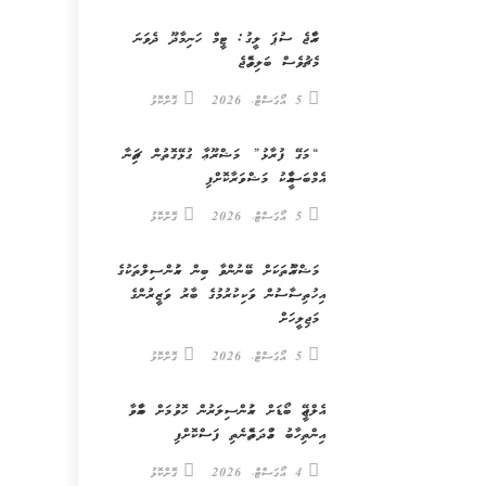
ރާއްޖެ ސުޕަ ލީގު: ޓީމް ހަނިމާދޫ ދެވަނަ
މެޗުވެސް ބަލިވެއްޖެ
5 އޯގަސްޓް، 2026
ގޮށްކޮޅު
“މަގޭ ފުރާޅު” މަޝްރޫޢާ ގުޅޭގޮތުން ޗައިނާ
އެމްބަސީއާއެކު މަޝްވަރާކޮށްފި
5 އޯގަސްޓް، 2026
ގޮށްކޮޅު
މަޝްރޫއުތަކަށް ބޭނުންވާ ބިން ކައުންސިލްތަކުގެ
އިހުތިސާސުން ވަކިކުރުމުގެ ބާރު ވަޒީރުންގެ
މަޖިލީހަށް
5 އޯގަސްޓް، 2026
ގޮށްކޮޅު
އެލްޖީއޭ ބޯޑަށް ކައުންސިލަރުން ހޮވުމަށް ބާއްވާ
އިންތިހާބު މުއްދަތެއްނެތި ފަސްކޮށްފި
4 އޯގަސްޓް، 2026
ގޮށްކޮޅު