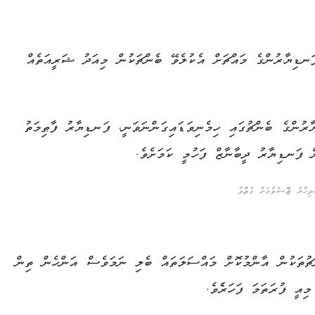
ފަނޑިޔާރުންގެ މައްޗަށް އެކުލެވޭ ބެންޗަކުން މިއަދު ޝަރީއަތެއް
ުންގެ ބެންޗުގައި ހިމެނިވަޑައިގަންނަވަނީ، ފަނޑިޔާރު ފާޠިމަތު
ް ފަނޑިޔާރު ދީބާނާޒް ފަހުމީ ކަމަށެވެ.
ތިހާރު ޖެއްސެވުމަށް ގުޅުއްވާ
ޗުތަކުން އާންމުކޮށް މައްސަލަތައް ބެލި ނަމަވެސް އަންހެން ތިން
އީ ފުރަތަމަ ފަހަރެެވެ.