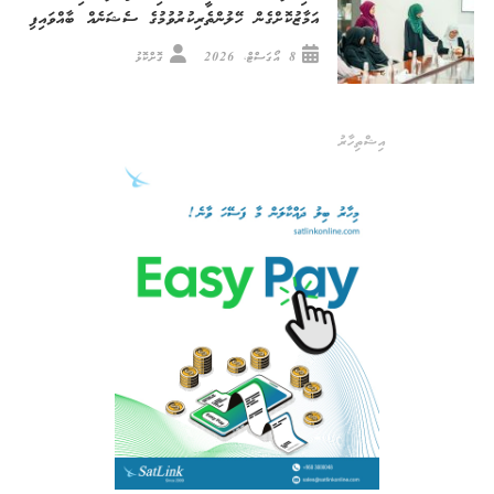
އަމާޒުކޮށްގެން ހޭލުންތެރިކުރުވުމުގެ ސެޝަނެއް ބާއްވައިފި
8 އޯގަސްޓް، 2026
ގޮށްކޮޅު
އިޝްތިހާރު