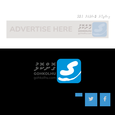
އިޝްތިހާރު ޖެއްސެވުމަށް ގުޅުއްވާ