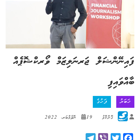
ފައިނޭންޝަލް ޖަރނަލިޒަމް ވޯރކްޝޮޕެއް
ބާއްވައިފި
ޚަބަރު
ފަހުގެ
ގޮށްކޮޅު
19 ނޮވެމްބަރ، 2022
Telegram
Viber
Twitter
Facebook