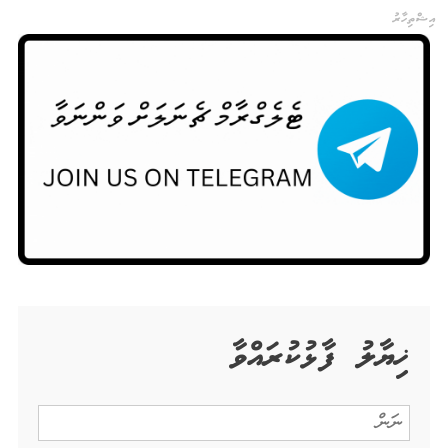
އިޝްތިހާރު
ޚިޔާލު ފާޅުކުރައްވާ