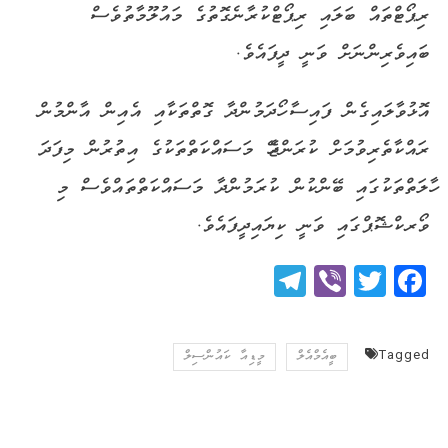
ރިޕޯޓްތައް ބަލައި ރިޕޯޓްކުރާނެގޮތުގެ މައުލޫމާތުވެސް
ބައިވެރިންނަށް ވަނީ ދީފައެވެ.
އޮޅުވާލައިގެން ފައިސާ ހޯދަމުންދާ ގޮތްތަކާއި އެއިން އާންމުން
ރައްކާތެރިވުމަށް ކުރަންޖެހޭ މަސައްކަތްތަކުގެ އިތުރުން މިފަދަ
ހާލަތްތަކުގައި ބޭންކުން ކުރަމުންދާ މަސައްކަތްތައްވެސް މި
ވޯރކްޝޮޕްގައި ވަނީ ކިޔައިދީފައެވެ.
Telegram
Viber
Twitter
Facebook
Tagged
ބީއެމްއެލް
މީޑިއާ ކައުންސިލް