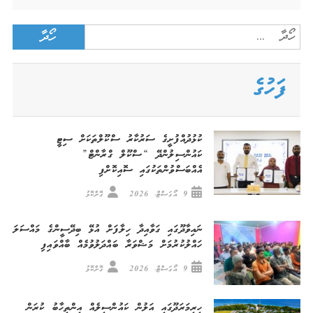
Search
for:
ފަހުގެ
ކުޅުދުއްފުށީގެ ސަރުކާރު ސްކޫލްތަކަށް ސިޓީ
ކައުންސިލުންދޭ “ސްކޫލް ގްރާންޓް”
އެއްބަސްވުންތަކުގައި ސޮއިކޮށްފި
9 އޯގަސްޓް، 2026
ގޮށްކޮޅު
ނައިވާދޫގައި ގަވާއިދާ ހިލާފަށް އުޅޭ ބިދޭސީންގެ މައްސަލަ
ހައްލުކުރުމަށް މަޝްވަރާ ބައްދަލުވުމެއް ބާއްވައިފި
9 އޯގަސްޓް، 2026
ގޮށްކޮޅު
ހިރިމަރަދޫގައި އަލުން ކައުންސިލެއް އިންތިހާބު ކުރަން