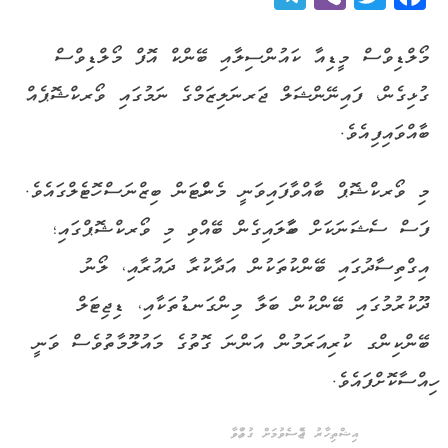
މޯލްޑިވްސް މީޑިއާ ކައުންސިލާއި ބޭންކް އޮފް މޯލްޑިވްސް
ގުޅިގެން، ފައިނޭންޝަލް ޖަރނަލިޒަމްގެ ނަމުގައި ވޯރކްޝޮޕެއް
ބާއްވައިފިއެވެ.
މި ވޯރކްޝޮޕް ބާއްވާފައިވަނީ މެންހެޓަން ބިޒްނަސް ހޮޓެލްގައެވެ.
ފަސް ސެޝަނަކަށް ބަހާލައިގެން ބޭއްވި މި ވޯރކްޝޮޕްގައި؛
އިގްތިސާދުގައި ބޭންކުތަކުން އަދާކުރާ ދައުރާއި، ލޯނު
ދޫކުރުމުގައި ބޭންކުން ބަލާ މިންގަނޑުތަކާއި، ޑިޖިޓަލް
ބޭންކިންގ ކުރިއަރަމުން އަންނަ ގޮތުގެ މައުލޫމާތުވެސް ވަނީ
ހިއްސާކޮށްފައެވެ.
އިޝްތިހާރު ޖެއްސެވުމަށް ގުޅުއްވާ