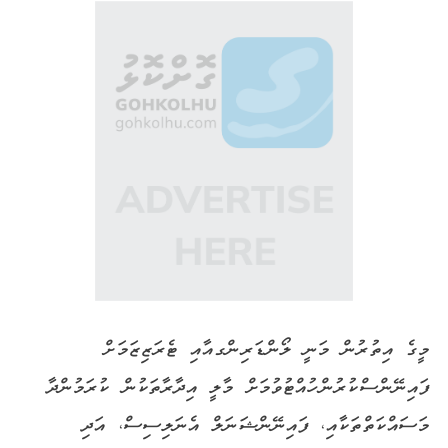
މީގެ އިތުރުން މަނީ ލޯންޑަރިންގއާއި ޓެރަޒިޒަމަށް
ފައިނޭންސްކުރުން ހުއްޓުވުމަށް މާލީ އިދާރާތަކުން ކުރަމުންދާ
މަސައްކަތްތަކާއި، ފައިނޭންޝަނަލް އެނަލިސިސް، އަދި