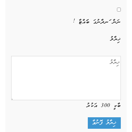
ނަން ހަނދާނުގަ ބަހައްޓާ !
ޚިޔާލު
ބާކީ
300
އަކުރު