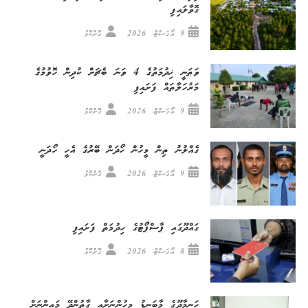
ގޮވާލައިފި
9 އޯގަސްޓް، 2026
ގޮށްކޮޅު
ވަޠަނީ ޚިދުމަތުގެ 4 ވަނަ ބެޗަށް ކުދިން ހޮވުމުގެ
މަރުހަލާތައް ފަށައިފި
9 އޯގަސްޓް، 2026
ގޮށްކޮޅު
ގެއްލުނު ތިން މީހުން ހޯދަން ބޭރުގެ އެހީ ހޯދަނީ
9 އޯގަސްޓް، 2026
ގޮށްކޮޅު
ގައްދޫގައި ޕާސްޕޯޓުގެ ހިދުމަތް ފަށައިފި
8 އޯގަސްޓް، 2026
ގޮށްކޮޅު
ހަނިމާދޫގެ މާބަނޑު މީހުންނަށާއި ގާތުންދޭ މައިންނަށް