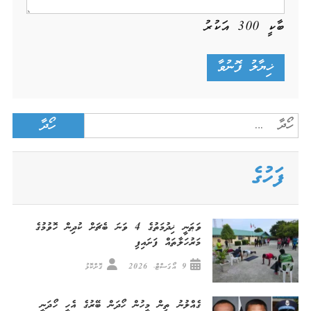
ބާކީ
300
އަކުރު
Search
for:
ފަހުގެ
ވަޠަނީ ޚިދުމަތުގެ 4 ވަނަ ބެޗަށް ކުދިން ހޮވުމުގެ
މަރުހަލާތައް ފަށައިފި
9 އޯގަސްޓް، 2026
ގޮށްކޮޅު
ގެއްލުނު ތިން މީހުން ހޯދަން ބޭރުގެ އެހީ ހޯދަނީ