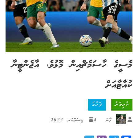
މެސީގެ ހާސަމެޗްއިން މޮޅުވެ، އާޖެންޓީނާ
ކުއާޓާއަށް
ކުޅިވަރު
ފަހުގެ
މާން
4 ޑިސެމްބަރ، 2022