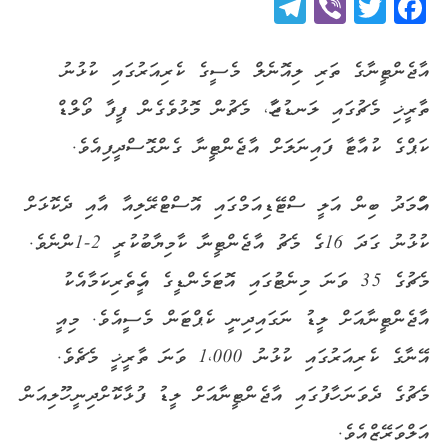
Telegram
Viber
Twitter
Facebook
އާޖެންޓީނާގެ ތަރި ލިއޮނެލް މެސީގެ ކެރިއަރުގައި ކުޅުނު
ތާރީޚި މެޗުގައި ލަނޑުޖަހާ، މެޗުން މޮޅުވެގެން ފީފާ ވޯލްޑް
ކަޕްގެ ކުއާޓާ ފައިނަލަށް އާޖެންޓީނާ ގެންގޮސްދީފިއެވެ.
އަހްމަދު ބިން އަލީ ސްޓޭޑިއަމްގައި އޮސްޓްރޭލިއާ އާއި ދެކޮޅަށް
ކުޅުނު ގަދަ 16ގެ މެޗު އާޖެންޓީނާ ކާމިޔާބުކުރީ 2-1ންނެވެ.
މެޗުގެ 35 ވަނަ މިނެޓުގައި އޮޓަމެންޑީގެ އެހީތެރިކަމާއެކު
އާޖެންޓީނާއަށް ލީޑު ނަގައިދިނީ ކެޕްޓަން މެސީއެވެ. މިއީ
އޭނާގެ ކެރިއަރުގައި ކުޅުނު 1،000 ވަނަ ތާރީޚީ މެޗެވެ.
މެޗުގެ ދެވަނަ ހާފުގައި އާޖެންޓީނާއަށް ލީޑު ފުޅާކޮށްދިނީ ހޫލިއަން
އަލްވަރޭޒްއެވެ.