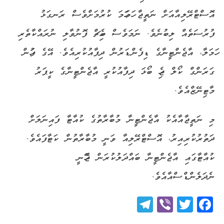
އޮސްޓްރޭލިއާއަށް ނަތީޖާ ހަމަހަމަ ކުރުމަށްވެސް ރަނގަޅު
ފުރުސަތެއް ލިބުނެވެ. ނަމަވެސް ބެހިޗް ފޮނުވާލި ނުރައްކާތެރި
ހަމަލާ، އާޖެންޓީނާގެ ޑިފެންޑަރުން ދިފާއުކުރިއެވެ. އޭގެ ފަހުން
ގަރަންގް ކޯލް ޖެހި ބޯޅަ ދިފާއުކުރީ އާޖެންޓީނާގެ ކީޕަރު
މާޓިނޭޒްއެވެ.
މި ނަތީޖާއާއެކު އާޖެންޓީނާ މުބާރާތުގެ ކުއާޓާ ފައިނަލަށް
ދަތުރުކުރިއިރު، އޮސްޓްރޭލިއާ ވަނީ މުބާރާތުން ކަޓާފައެވެ.
ކުއާޓާގައި އާޖެންޓީނާ ބައްދަލުކުރަން ޖެހޭނީ
ނެދަލެންޑްސްއާއެވެ.
Telegram
Viber
Twitter
Facebook