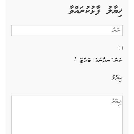
ޚިޔާލު ފާޅުކުރައްވާ
ނަން ހަނދާނުގަ ބަހައްޓާ !
ޚިޔާލު