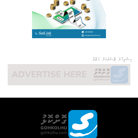
އިޝްތިހާރު ޖެއްސެވުމަށް ގުޅުއްވާ