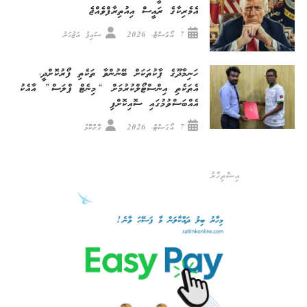
އެމެރިކާގެ ރައީސް އިއުތިރާފްވެއްޖެ
7 އޯގަސްޓް، 2026
ސައިފު އަޒުހަރު
ހަނިމާދޫގެ ޕާކުތަކަށް ބޭނުންވާ ތަކެތި ފޯރުކޮށްދީ،
އެތަކެތި އިންސްޓޯލްކުރުމަށް “މިނެޓް ޕްލަސް” އާއެކު
އެއްބަސްވުމުގައި ސޮއިކޮށްފި
7 އޯގަސްޓް، 2026
ގޮށްކޮޅު
އިޝްތިހާރު