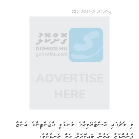
އިޝްތިހާރު ޖެއްސެވުމަށް ގުޅުއްވާ
މި މެޗުގައި އޮސްޓްރޭލިއާގެ ލަނޑަކީ އާޖެންޓީނާގެ އެންޒޯ
ފެނާންޑޭޒް އަތުން ބައިކޮޅަށް ވަތް ލަނޑެކެވެ.