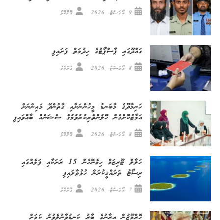
9 އޯގަސްޓް، 2026
ގޮށްކޮޅު
ގައްދޫގައި ޕާސްޕޯޓުގެ ހިދުމަތް ފަށައިފި
8 އޯގަސްޓް، 2026
ގޮށްކޮޅު
ހަނިމާދޫގެ މާބަނޑު މީހުންނަށާއި ގާތުންދޭ މައިންނަށް
އަމާޒުކޮށްގެން ހޭލުންތެރިކުރުވުމުގެ ސެޝަނެއް ބާއްވައިފި
8 އޯގަސްޓް، 2026
ގޮށްކޮޅު
ހަލާލް ޓޫރިޒަމް ހިމެނޭހެން 15 ރަށަކާއި ފަޅެއްގައި
ރިސޯޓު ތަރައްޤީކުރަން ހުޅުވާލައިފި
7 އޯގަސްޓް، 2026
ގޮށްކޮޅު
ހޮރްމޫޒުން އީރާނުގެ ބާރު ކަނޑުވާނުލެވުނު ކަމަށް