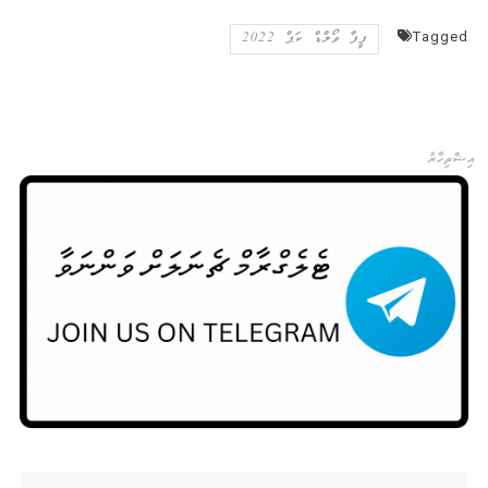
Tagged
ފީފާ ވޯލްޑް ކަޕް 2022
އިޝްތިހާރު