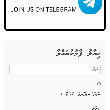
ޚިޔާލު ފާޅުކުރައްވާ
ނަން ހަނދާނުގަ ބަހައްޓާ !
ޚިޔާލު