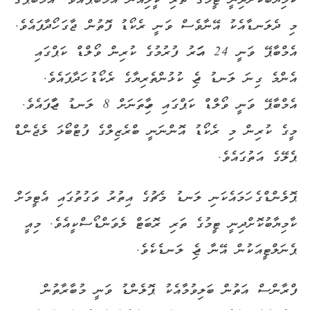
ކާމިޔާބުކޮށްދިނީ ޓީމުގެ ތަރި ކީލިއަން އެމްބާޕޭއެވެ. އެމްބާޕޭގެ
މި ދެލަނޑާއެކު އޭނާވެސް ވަނީ ރެކޯޑު ފޮތުން ޖާގަ ހޯދާފައެވެ.
އެމްބާޕޭ ވަނީ 24 އަހަރު ފުރުމުގެ ކުރިން ވޯލްޑް ކަޕްގައި
އެންމެ ގިނަ ލަނޑު ޖެހި ކުޅުންތެރިޔާގެ ރެކޯޑު ހަދާފައެވެ.
އެމްބާޕޭ ވަނީ ވޯލްޑް ކަޕްގައި މިހާތަނަށް 8 ލަނޑު ޖަހާފައެވެ.
މީގެ ކުރިން މި ރެކޯޑު އޮންނަނީ ބްރެޒިލްގެ ފުޓްބޯޅަ ލެޖެންޑް
ޕެލޭގެ އަތުގައެވެ.
ޕޮލެންޑްގެ ހަމައެކަނި ލަނޑު މެޗުގެ އިތުރު ވަގުތުގައި އެޓީމަށް
ކާމިޔާބުކޮށްދިނީ ޓީމުގެ ތަރި ރޮބަޓް ލެވަންޑޯސްކީއެވެ. މިއީ
ޕެނަލްޓީއަކުން އޭނާ ޖެހި ލަނޑެކެވެ.
ފްރާންސް އަތުން ބަލިވުމާއެކު ޕޮލެންޑު ވަނީ މުބާރާތުން