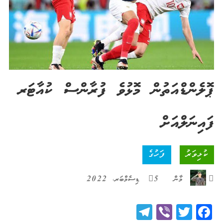
ޕޮލެންޑްއަތުން މޮޅުވެ ފުރާންސް ކުއާޓަރ
ފައިނަލްއަށް
ކުޅިވަރު
ފަހުގެ
މާން
5 ޑިސެމްބަރ، 2022
Telegram
Viber
Twitter
Facebook