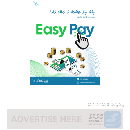
އިޝްތިހާރު ޖެއްސެވުމަށް ގުޅުއްވާ