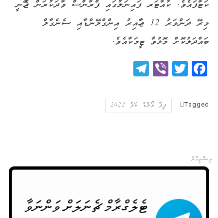
ކަޓާފައެވެ. ކުއާޓަރ ފައިނަލުގައި ފްރާންސް ވާދަކުރަން ޖެހޭނީ
މިރޭ ދަންވަރު 12 ޖަހާއިރު އިންގްލޭންޑާއި ސެނެގާލް
ބައްދަލުކޮށް މޮޅުވާ ޓީމަކާއެވެ.
Telegram
Viber
Twitter
Facebook
Tagged
ފީފާ ވޯލްޑް ކަޕް 2022
އިޝްތިހާރު