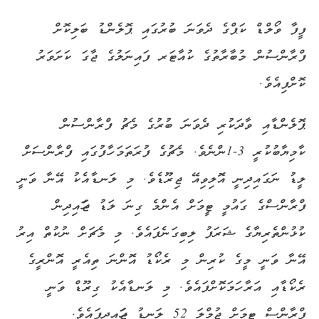
ފީފާ ވޯލްޑް ކަޕްގެ ދެވަނަ ބުރުގައި ޕޮލެންޑު ބަލިކޮށް
ފްރާންސުން މުބާރާތުގެ ކުއާޓަރ ފައިނަލުގެ ޖާގަ ކަށަވަރު
ކޮށްފިއެވެ.
ޕޮލެންޑާއި ވާދަކުރި ދެވަނަ ބުރުގެ މެޗު ފްރާންސުން
ކާމިޔާބުކުރީ 3-1ންނެވެ. މެޗުގެ ފުރަތަމަ ހާފުގައި ފްރާންސަށް
ލީޑު ނަގައިދިނީ އޮލިވިއޭ ޖިރޫޑެވެ. މި ލަނޑާއެކު އޭނާ ވަނީ
ފްރާންސްގެ ގައުމީ ޓީމަށް އެންމެ ގިނަ ލަޑު ޖަހައިދިން
ކުޅުންތެރިޔާގެ ޝަރަފު ލިބިގަނެފައެވެ. މި މެޗަށް ނުކުތް އިރު
އޭނާ ވަނީ މީގެ ކުރިން މި ރެކޯޑު އޮންނަ ތިއެރީ އޮންރީގެ
ރެކޯޑާއި އަރާ ހަމަކޮށްފައެވެ. މި ލަނޑާއެކު ގިރޫޑް ވަނީ
ފްރާންސް ޓީމަށް ޖުމްލަ 52 ލަނޑު ޖަހައިދީފައެވެ.