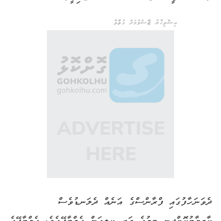
އިޝްތިހާރު ޖެއްސެވުމަށް ގުޅުއްވާ
ދެވަނަ ހާފުގައި ފްރާންސްގެ އަނެއް ދެލަނޑުވެސް