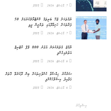
7 އޯގަސްޓް، 2026
ގޮށްކޮޅު
ރުއްތަކަށް ޖެހޭ ބަލިތައް ކޮންޓްރޯލްކުރުމަށް 50
ފަރާތަކަށް ހަނިމާދޫގައި ތަމްރީން ދީފި
7 އޯގަސްޓް، 2026
ގޮށްކޮޅު
ރާއްޖެ އެތެރެކުރަން އުޅުނު 800 ވޭޕް ކާޓްރިޖް
އަތުލައިގެންފި
6 އޯގަސްޓް، 2026
ގޮށްކޮޅު
ސަރުކާރު ހިއްސާވާ ކުންފުނިތަކަށް ބިން ދޫކުރެވޭ ގޮތަށް
ގަވާއިދު އިސްލާހުކޮށްފި
6 އޯގަސްޓް، 2026
ގޮށްކޮޅު
އިޝްތިހާރު