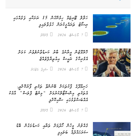
ހަލާލް ޓޫރިޒަމް ހިމެނޭހެން 15 ރަށަކާއި ފަޅެއްގައި
ރިސޯޓު ތަރައްޤީކުރަން ހުޅުވާލައިފި
7 އޯގަސްޓް، 2026
ގޮށްކޮޅު
ހޮރްމޫޒުން އީރާނުގެ ބާރު ކަނޑުވާނުލެވުނު ކަމަށް
އެމެރިކާގެ ރައީސް އިއުތިރާފްވެއްޖެ
7 އޯގަސްޓް، 2026
ސައިފު އަޒުހަރު
ހަނިމާދޫގެ ޕާކުތަކަށް ބޭނުންވާ ތަކެތި ފޯރުކޮށްދީ،
އެތަކެތި އިންސްޓޯލްކުރުމަށް “މިނެޓް ޕްލަސް” އާއެކު
އެއްބަސްވުމުގައި ސޮއިކޮށްފި
7 އޯގަސްޓް، 2026
ގޮށްކޮޅު
ގެއްލުނު މީހުން ހޯދުމަށް ވަޔާއި ކަނޑުމަގުން ބޮޑު
ސަރަޙައްދެއް ބަލައިފި