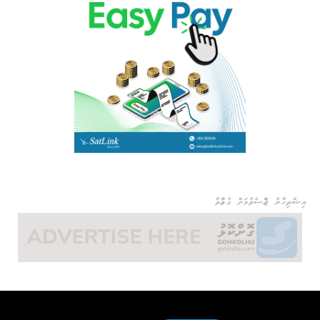
އިޝްތިހާރު ޖެއްސެވުމަށް ގުޅުއްވާ