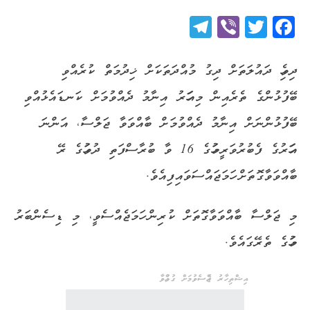
Telegram
Viber
Twitter
Facebook
ދިވެހި ދައުލަތަށް ދިގު މުއްދަތަކަށް ޚިދުމަތް ކުރެއްވި
ބޭފުޅުންގެ ތެރެއިން މިއަހަރު އިނާމު ދެއްވުމަށް ކަނޑައެޅުއްވި
ބޭފުޅުންނަށް އިނާމު ދެއްވުމަށް ބާއްވަވާ ޖަލްސާ، އަންނަ
އަހަރުގެ ފެބުރުވަރީމަހުގެ 16 ވާ ބުރާސްފަތި ދުވަހުގެ ރޭ
ބާއްވަވާގޮތަށް ހަމަޖައްސަވައިފިއެވެ.
މި ޖަލްސާ ބާއްވަވާގޮތަށް ކުރިން ހަމަޖެއްސެވީ، މި ޑިސެންބަރު
މަހުގެ ތެރޭގައެވެ.
އިޝްތިހާރު ޖެއްސެވުމަށް ގުޅުއްވާ