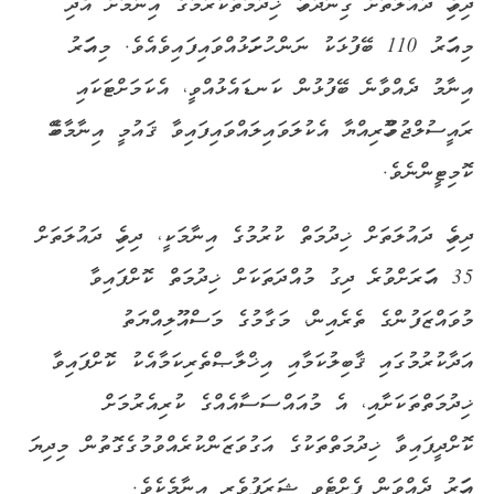
ދިވެހި ދައުލަތަށް ގިނަދުވަހު ޚިދުމަތްކުރުމުގެ އިނާމަށް އެދި
މިއަހަރު 110 ބޭފުޅަކު ނަން ހުށަހަޅުއްވައިފައިވެއެވެ. މިއަހަރު
އިނާމު ދެއްވާނެ ބޭފުޅުން ކަނޑައެޅުއްވީ، އެކަމަށްޓަކައި
ރައީސުލްޖުމްހޫރިއްޔާ އެކުލަވައިލައްވައިފައިވާ ޤައުމީ އިނާމާބެހޭ
ކޮމިޓީންނެވެ.
ދިވެހި ދައުލަތަށް ޚިދުމަތް ކުރުމުގެ އިނާމަކީ، ދިވެހި ދައުލަތަށް
35 އަހަރަށްވުރެ ދިގު މުއްދަތަކަށް ޚިދުމަތް ކޮށްފައިވާ
މުވައްޒަފުންގެ ތެރެއިން، މަގާމުގެ މަސްއޫލިއްޔަތު
އަދާކުރުމުގައި ޤާބިލުކަމާއި އިޚްލާޞްތެރިކަމާއެކު ކޮށްފައިވާ
ޚިދުމަތްތަކަށާއި، އެ މުއައްސަސާއެއްގެ ކުރިއެރުމަށް
ކޮށްދީފައިވާ ޚިދުމަތްތަކުގެ އަގުވަޒަންކުރެއްވުމުގެގޮތުން މިދިޔަ
އަހަރު ދެއްވަން ފެށްޓެވި ޝަރަފުވެރި އިނާމެކެވެ.