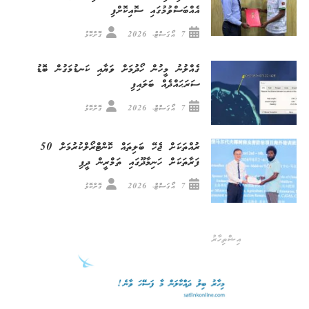
އެއްބަސްވުމުގައި ސޮއިކޮށްފި
7 އޯގަސްޓް، 2026
ގޮށްކޮޅު
ގެއްލުނު މީހުން ހޯދުމަށް ވަޔާއި ކަނޑުމަގުން ބޮޑު
ސަރަޙައްދެއް ބަލައިފި
7 އޯގަސްޓް، 2026
ގޮށްކޮޅު
ރުއްތަކަށް ޖެހޭ ބަލިތައް ކޮންޓްރޯލްކުރުމަށް 50
ފަރާތަކަށް ހަނިމާދޫގައި ތަމްރީން ދީފި
7 އޯގަސްޓް، 2026
ގޮށްކޮޅު
އިޝްތިހާރު