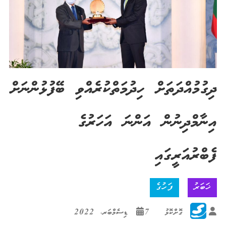
ދިގުމުއްދަތަށް ހިދުމަތްކުރެއްވި ބޭފުޅުންނަށް
އިނާމްދިނުން އަންނަ އަހަރުގެ
ފެބްރުއަރީގައި
ޚަބަރު
ފަހުގެ
ގޮށްކޮޅު
7 ޑިސެމްބަރ، 2022