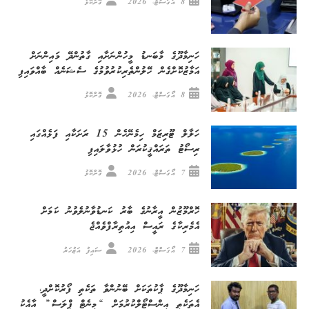
8 އޯގަސްޓް، 2026
ގޮށްކޮޅު
ހަނިމާދޫގެ މާބަނޑު މީހުންނަށާއި ގާތުންދޭ މައިންނަށް
އަމާޒުކޮށްގެން ހޭލުންތެރިކުރުވުމުގެ ސެޝަނެއް ބާއްވައިފި
8 އޯގަސްޓް، 2026
ގޮށްކޮޅު
ހަލާލް ޓޫރިޒަމް ހިމެނޭހެން 15 ރަށަކާއި ފަޅެއްގައި
ރިސޯޓު ތަރައްޤީކުރަން ހުޅުވާލައިފި
7 އޯގަސްޓް، 2026
ގޮށްކޮޅު
ހޮރްމޫޒުން އީރާނުގެ ބާރު ކަނޑުވާނުލެވުނު ކަމަށް
އެމެރިކާގެ ރައީސް އިއުތިރާފްވެއްޖެ
7 އޯގަސްޓް، 2026
ސައިފު އަޒުހަރު
ހަނިމާދޫގެ ޕާކުތަކަށް ބޭނުންވާ ތަކެތި ފޯރުކޮށްދީ،
އެތަކެތި އިންސްޓޯލްކުރުމަށް “މިނެޓް ޕްލަސް” އާއެކު