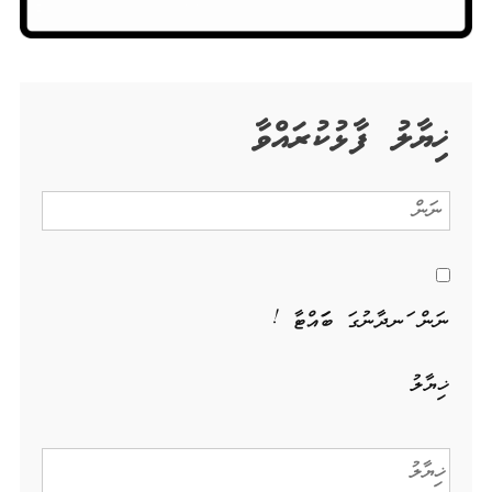
ޚިޔާލު ފާޅުކުރައްވާ
ނަން ހަނދާނުގަ ބަހައްޓާ !
ޚިޔާލު