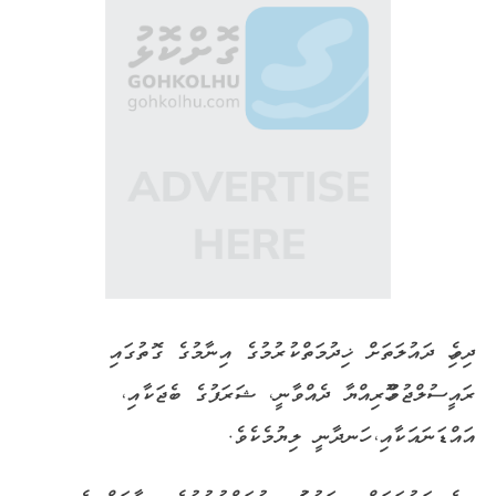
ދިވެހި ދައުލަތަށް ޚިދުމަތްކުރުމުގެ އިނާމުގެ ގޮތުގައި
ރައީސުލްޖުމްހޫރިއްޔާ ދެއްވާނީ، ޝަރަފުގެ ބެޖަކާއި،
އައްޑަނައަކާއި، ހަނދާނީ ލިޔުމެކެވެ.