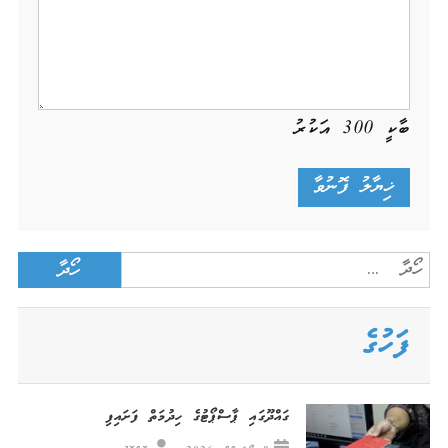
ބާކީ
300
އަކުރު
Search
for:
ފަހުގެ
ގައްދޫގައި ޕާސްޕޯޓުގެ ހިދުމަތް ފަށައިފި