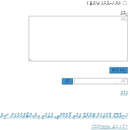
ނަން ހަނދާނުގަ ބަހައްޓާ !
ޚިޔާލު
Search
for:
ފަހުގެ
ހަނިމާދޫގެ ޕާކުތަކަށް ބޭނުންވާ ތަކެތި ފޯރުކޮށްދީ، އެތަކެތި އިންސްޓޯލްކުރުމަށް “މިނ
7 އޯގަސްޓް، 2026
ގޮށްކޮޅު