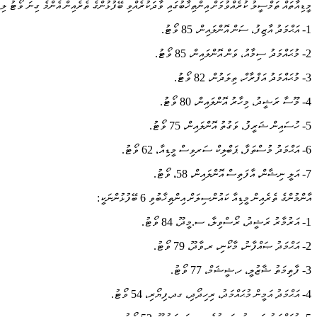
މީޑިއާތައް ތަމްސީލު ކުރެއްވުމަށް އިންތިޚާބުގައި ވާދަކުރެއްވި ބޭފުޅުންގެ ތެރެއިން އެންމެ ގިނަ ވޯޓު ލިބިވަޑައިގެން
1- އަޙްމަދު އާޒިފު، ސަން އޮންލައިން، 85 ވޯޓު.
2- މުޙައްމަދު ސިމާއު، ވަން އޮންލައިން، 85 ވޯޓު.
3- މުޙައްމަދު އަފްރާހް، ތިލަދުން، 82 ވޯޓު.
4- މޫސާ ރަޝީދު، މިހާރު އޮންލައިން، 80 ވޯޓު.
5- ހުސައިން ޝަރީފު، ވަގުތު އޮންލައިން، 75 ވޯޓު.
6- އަޙްމަދު މުސްތަފާ، ޕަބްލިކް ސަރވިސް މީޑިއާ، 62 ވޯޓު.
7- އަލީ ނިޝާން، އާފަތިސް އޮންލައިން، 58، ވޯޓު.
އާންމުންގެ ތެރެއިން މީޑިއާ ކައުންސިލަށް އިންތިޚާބުވި 6 ބޭފުޅުންނަކީ:
1- އަރުމާރު ރަޝީދު، ރޯސްވިލާ، ސ.މީދޫ، 84 ވޯޓު.
2- އަޙްމަދު ޞައްފާނު، މާކޯނި، ރ.ވާދޫ، 79 ވޯޓު.
3- ފާތިމަތު ޝާޒުލީ، ހ.ޝީޝަމް، 77 ވޯޓު.
4- އަޙްމަދު އަމީން މުޙައްމަދު، ރިހިދޯދި، ގދ.ފިޔޯރި، 54 ވޯޓު.