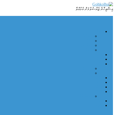
Skip
to
އިޝްތިހާރު ޖެއްސެވުމަށް ގުޅުއްވާ
Dhamaa Geney Gohkolhu
Gohkolhu
content
ޚަބަރު
ހަނިމާދޫ
ފަހުގެ
ޚަބަރު ޢާޖިލް
ދުނިޔެ
ކުޅިވަރު
ސިޔާސީ
ދީން
ޞިއްހަތު
އިޖުތިމާޢީ
ރިޕޯޓް
ވާހަކަ
މީހުން
މުނިފޫހި
އަދަބިއްޔާތު
ފޮޓޯ
ނޫތަރި