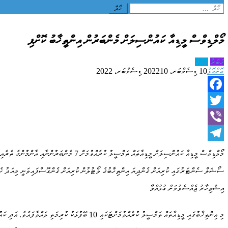
Search
for:
މޯލްޑިވްސް މީޑިއާ ކައުންސިލަށް މެންބަރުން އިންތީޚާބު ކޮށްފި
ޚަބަރު
ފަހުގެ
ގޮށްކޮޅު
10 ޑިސެމްބަރ، 2022
10 ޑިސެމްބަރ، 2022
Facebook
Twitter
Viber
Telegram
މޯލްޑިވްސް މީޑިއާ ކައުންސިލަށް މީޑިއާތައް ތަމްސީލު ކުރެއްވުމަށް 7 މެންބަރުންނާއި އާންމުންގެ ތެރެއިން 6 މެންބަރަކު އިންތިޚާބު ކޮށްފިއެވެ.
ސޯޝަލް ސެންޓަރުގައި ކުރިއަށް ގެންދިޔަ އިންތިޚާބުގެ ވޯޓުލުން ކުރިއަށް ގެންގޮސްފައިވަނީ މިއަދު ހެނދުނު 10:00 އިން 1:00
އިޝްތިހާރު ޖެއްސެވުމަށް ގުޅުއްވާ
މި އިންތިޚާބުގައި މީޑިއާތައް ތަމްސީލު ކުރެއްވުމަށްޓަކައި 10 ބޭފުޅަކު ކުރިމަތި ލައްވާފައެވެ. އަދި ކައުންސިލްގައި ހިމެނޭ އާންމު މެންބަރު ކަމަށް 12 ފަރާތަކުން ވަނީ ކުރިމަތި ލައްވާފައެވެ.