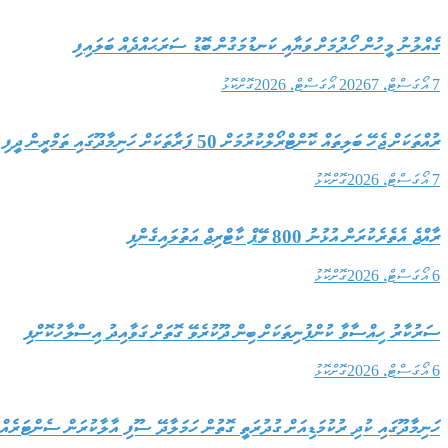
ގެއްލުނު މީހުން ހޯދުމަށް ވަޔާއި ކަނޑުމަގުން ބޮޑު ސަރަޙައްދެއް ބަލައިފި
7 އޯގަސްޓް، 2026
7 އޯގަސްޓް، 2026
ގޮށްކޮޅު
ރުއްތަކަށް ޖެހޭ ބަލިތައް ކޮންޓްރޯލްކުރުމަށް 50 ފަރާތަކަށް ހަނިމާދޫގައި ތަމްރީން ދީފި
7 އޯގަސްޓް، 2026
ގޮށްކޮޅު
ރާއްޖެ އެތެރެކުރަން އުޅުނު 800 ވޭޕް ކާޓްރިޖް އަތުލައިގެންފި
6 އޯގަސްޓް، 2026
ގޮށްކޮޅު
ސަރުކާރު ހިއްސާވާ ކުންފުނިތަކަށް ބިން ދޫކުރެވޭ ގޮތަށް ގަވާއިދު އިސްލާހުކޮށްފި
6 އޯގަސްޓް، 2026
ގޮށްކޮޅު
ހަނިމާދޫގައި ކުދި ރުކުމަޑިއަށް ގުދުރަތީ ގޮތުން ހަމަލާދޭ ސޫފި އާލާކުރަން ސެންޓަރެއް 