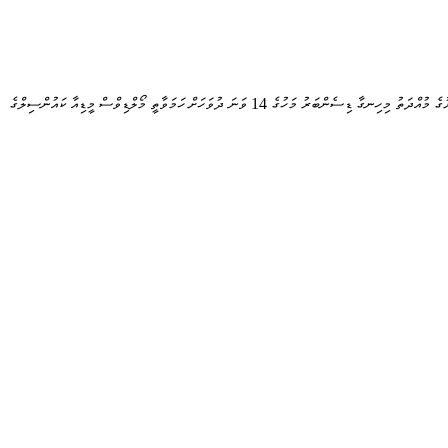
މީޑިއާ ކައުންސިލަށް މެންބަރުން ހޮވުމަށް މިއަދު ބޭއްވި އިންތިޚާބަކީ މޯލްޑިވް މީޑިއާ ކައުންސިލްގައި މީޑިއާތައް ތަމްސީލް ކުރައްވާ 7 މެންބަރަކާއި އާންމުންގެ ތެރެއިން މީޑިއާގައި ތިއްބަވާ 6 މެންބަރެއްގެ ދައުރުގެ މުއްދަތު މިހިނގާ ޑިސެންބަރު މަހުގެ 14 ވަނަ ދުވަހަށް ހަމަވާތީ މޯލްޑިވްސް މީޑިއާ ކައުންސިލްގެ