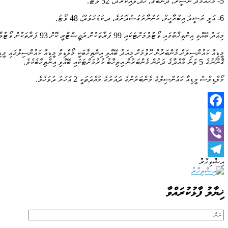
5- މުޙައްމަދު ނަސީރު، ދަނބުގެ، ހދ.ވައިކަރުދޫ، 52 ވޯޓު.
6- އަލީ ރަޝީދު އިބްރާހީމް، ކުންނާރުގަސްދޮށުގެ، ދ.ކުޑަހުވަދޫ، 48 ވޯޓު.
މިއަދު ބޭއްވި އިންތިޚާބުގައި ވޯޓުލުމަށްޓަކައި 99 ފަރާތަކުން ރަޖީސްޓްރީ ކޮށް 93 ފަރާތަކުން ވޯޓުލާފައިވެއެވެ.
ޤާނޫނުގެ 5 ވަނަ މާއްދާގެ ދަށުން މެންބަރުން އިތިޚާބު ކުރުމަށްޓަކައި ބޭއްވި އިންތިޚާބެކެވެ.
މޯލްޑިވްސް މީޑިއާ ކައުންސިލްގެ މެންބަރުންގެ ދައުރުގެ މުއްދަތަކީ 2 އަހަރު ދުވަހެވެ.
Facebook
Twitter
Viber
އިޝްތިހާރު
Telegram
ޚިޔާލު ފާޅުކުރައްވާ