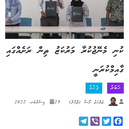
ކުނި މެނޭޖުކުރާ މަރުކަޒު ތިން ރަށެއްގައި
ގާއިމްކުރަނީ
ޚަބަރު
ފަހުގެ
ޠަލްޙަތު މޫސާ (ތޮއްލެ)
29 ޑިސެމްބަރ، 2022
Telegram
Viber
Twitter
Facebook