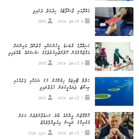
ގައްދޫގައި ޕާސްޕޯޓުގެ ހިދުމަތް ފަށައިފި
8 އޯގަސްޓް، 2026
ގޮށްކޮޅު
ހަނިމާދޫގެ މާބަނޑު މީހުންނަށާއި ގާތުންދޭ މައިންނަށް
އަމާޒުކޮށްގެން ހޭލުންތެރިކުރުވުމުގެ ސެޝަނެއް ބާއްވައިފި
8 އޯގަސްޓް، 2026
ގޮށްކޮޅު
ހަލާލް ޓޫރިޒަމް ހިމެނޭހެން 15 ރަށަކާއި ފަޅެއްގައި
ރިސޯޓު ތަރައްޤީކުރަން ހުޅުވާލައިފި
7 އޯގަސްޓް، 2026
ގޮށްކޮޅު
ހޮރްމޫޒުން އީރާނުގެ ބާރު ކަނޑުވާނުލެވުނު ކަމަށް
އެމެރިކާގެ ރައީސް އިއުތިރާފްވެއްޖެ
7 އޯގަސްޓް، 2026
ސައިފު އަޒުހަރު