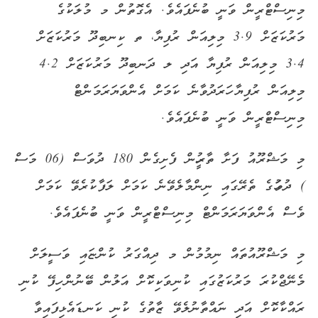
މިނިސްޓްރީން ވަނީ ބުނެފައެވެ. އެގޮތުން މ މުލަކުގެ
މަރުކަޒަށް 3.9 މިލިއަން ރުފިޔާ، ތ ކިނބިދޫ މަރުކަޒަށް
3.4 މިލިއަން ރުފިޔާ އަދި ލ ދަނބިދޫ މަރުކަޒަށް 4.2
މިލިއަން ރުފިޔާ ހަރަދުވާނެ ކަމަށް އެންވަޔަރަމަންޓް
މިނިސްޓްރީން ވަނީ ބުނެފައެވެ.
މި މަޝްރޫއު ފަށާ ތާރީހުން ފެށިގެން 180 ދުވަސް (06 މަސް
) ދުވަހުގެ ތެރޭގައި ނިންމާލެވޭނެ ކަމަށް ލަފާކުރެވޭ ކަމަށް
ވެސް އެންވަޔަރަމަންޓް މިނިސްޓްރީން ވަނީ ބުނެފައެވެ.
މި މަޝްރޫއުތައް ނިމުމުން މ ދިއްގަރު ކުންޏައި ވަސީލަށް
މެނޭޖްކުރަ މަރުކަޒުގައި ކުނިވަކިކޮށް އަލުން ބޭނުން ހިފޭ ކުނި
ރައްކާކޮށް އަދި ނައްތާނުލެވޭ ޒާތުގެ ކުނި ކަނޑައެޅިފައިވާ