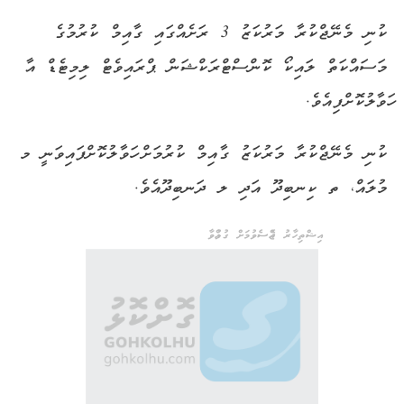
ކުނި މެނޭޖްކުރާ މަރުކަޒު 3 ރަށެއްގައި ގާއިމް ކުރުމުގެ
މަސައްކަތް ލައިކޯ ކޮންސްޓްރަކްޝަން ޕްރައިވެޓް ލިމިޓެޑް އާ
ހަވާލުކޮށްފިއެވެ.
ކުނި މެނޭޖްކުރާ މަރުކަޒު ގާއިމް ކުރުމަށް ހަވާލުކޮށްފައިވަނީ މ
މުލައް، ތ ކިނބިދޫ އަދި ލ ދަނބިދޫއެވެ.
އިޝްތިހާރު ޖެއްސެވުމަށް ގުޅުއްވާ