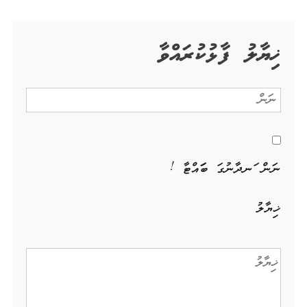
ޚިޔާލު ފާޅުކުރައްވާ
ނަން ހަނދާނުގަ ބަހައްޓާ !
ޚިޔާލު