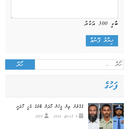
ބާކީ
300
އަކުރު
Search
for:
ފަހުގެ
ގެއްލުނު ތިން މީހުން ހޯދަން ބޭރުގެ އެހީ ހޯދަނީ
9 އޯގަސްޓް، 2026
ގޮށްކޮޅު