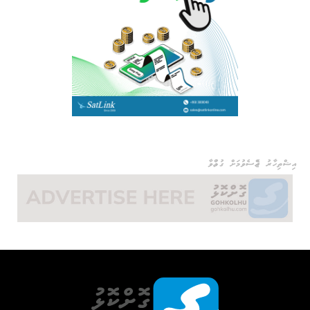
އިޝްތިހާރު ޖެއްސެވުމަށް ގުޅުއްވާ