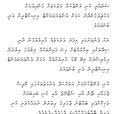
ސަރަހައްދީ ކުނި މެނޭޖްކުރާ މަޒުކަޒަށް ގެންދިއުމަށް
މަގުފަހިވެގެންދާނެ ކަމަށް އެންވަޔަރަމަންޓް މިނިސްޓްރީން ވަނީ
ބުނެފައެވެ،
ރަށު ފެންވަރުގައި މިފަދަ މަރުކަޒެއް ގާއިމްވެގެން ދާނީ
ސިއްހަތަށާއި ތިމާވެއްޓަށް ގިނަ ފައިދާތަކެއް ލިބުމުގެ އިތުރުން
އިގްތިސާދަށް ލިބޭ ބޮޑު ކުރިއެރުމެއް ކަމަށް އެންވަޔަރަމަންޓް
މިނިސްޓްރީން ވަނީ ބުނެފައެވެ.
ކުނި މެނޭޖްކުރުމަށް އަލަށް ހަދާ މަރުކަޒުތަކުގައި އޮފީސް
ޖާގައާއި ފާހާނާ އާއި ސްޓޯރޭޖް އާއި ކުނި ބައިބަޔަށް
ވަކިކޮށްފައި ބަހައްޓާނެ ޖާގައިގެ އިތުރުން ނުރައްކާތެރި ކުނި
ވަކިން ބެހެއްޓުމަށް ހާއްސަ ޖާގައެއް ހިމެނެއެވެ.