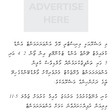
މި މަޝްރޫއަކީ މިނިސްޓްރީ އޮފް އެންވަޔަރަމަންޓް އެންޑް
ކްލައިމެޓް ޗޭންޖް އެންޑް ޓެކްނޮލޮޖީ އިން ޒޯން 2 4 އަދި
5 ގައި ތަންފީޒްކުރަމުންދާ މޯލްޑިވްސް ކްލީން
އެންވަޔަރަމަންޓް ޕްރޮޖެކްޓް މެދުވެރިކޮށް ވޯލްޑްބޭންކްގެ ހިލޭ
އެހީގެ ދަށުން ހިންގާ މަޝްރޫއެކެވެ.
ކުނި މެނޭޖްކުރުމުގެ މަރުކަޒު ގާއިމް ކުރުމަށް ޖުމްލަ 11.5
މިލިއަން ރުފިޔާ ހަރަދުވާނެ ކަމަށް އެންވަޔަރަމަންޓް