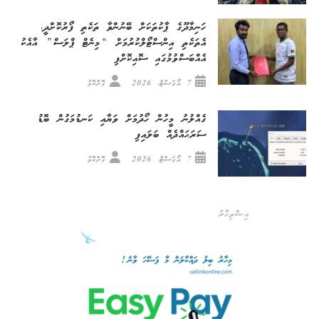
ހަނިމާދޫގެ ޕާކުތަކަށް ބޭނުންވާ ތަކެތި ފޯރުކޮށްދީ،
އެތަކެތި އިންސްޓޯލްކުރުމަށް “މިނެޓް ޕްލަސް” އާއެކު
އެއްބަސްވުމުގައި ސޮއިކޮށްފި
7 އޯގަސްޓް، 2026
ގޮށްކޮޅު
ގެއްލުނު މީހުން ހޯދުމަށް ވަޔާއި ކަނޑުމަގުން ބޮޑު
ސަރަޙައްދެއް ބަލައިފި
7 އޯގަސްޓް، 2026
ގޮށްކޮޅު
އިޝްތިހާރު