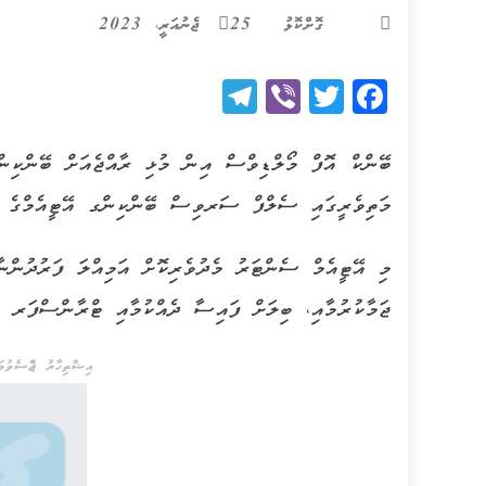
ގޮށްކޮޅު
25 ޖެނުއަރީ، 2023
Telegram
Viber
Twitter
Facebook
ބޭންކް އޮފް މޯލްޑިވްސް އިން މުޅި ރާއްޖެއަށް ބޭންކިނ
މަތިވެރީގައި ސެލްފް ސަރވިސް ބޭންކިންގ އޭޓީއެމްގެ ހިދ
ޖަމާކުރުމާއި، ބިލަށް ފައިސާ ދެއްކުމާއި ޓްރާންސްފަރ ކު
އިޝްތިހާރު ޖެއްސެވުމަށ