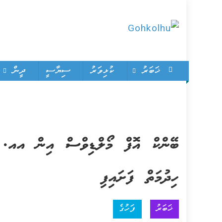
Skip
to
Gohkolhu
content
Dhamaa Geney Gohkolhu
ޚަބަރު
ކުޅިވަރު
ސިޔާސީ
ދީން
ބޭންކް އޮފް މޯލްޑިވްސް އިން އއ. 
ހިދުމަތް ފަށައިފި
ޚަބަރު
ފަހުގެ