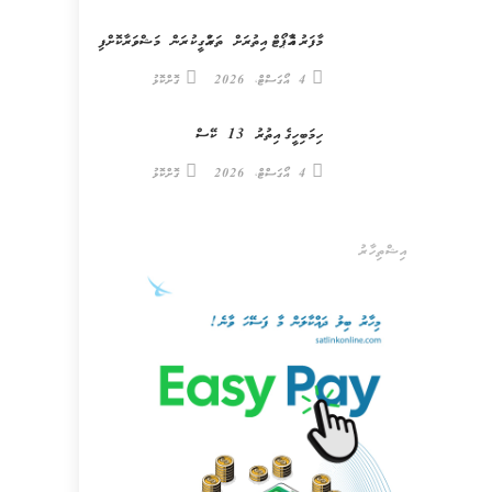
މާފަރު އެއާޕޯޓް އިތުރަށް ތަރައްގީކުރަން މަޝްވަރާކޮށްފި
4 އޯގަސްޓް، 2026
ގޮށްކޮޅު
ހިމަބިހީގެ އިތުރު 13 ކޭސް
4 އޯގަސްޓް، 2026
ގޮށްކޮޅު
އިޝްތިހާރު