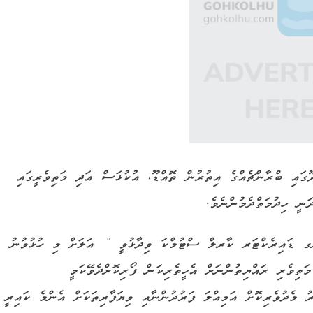
ައި ބްރާންޗެއްގެ އިތުރުން ތޮއްޑޫ، އުކުޅަސް އަދި މަތިވެރީގައި
ީ ހިދުމަތްދެމުންނެވެ.
ންގ ޑައިރެކްޓަރ ކާރލް ސްޓުމްކަ ވިދާޅުވީ ” އަލަށް މި ހުޅުވުނު
ެރި ރައްޔިތުންނަށް އެހީތެރިކަން ފޯރިކޮށްދެވޭކަމީ
 މެދުވެރިކޮށް އަމިއްލަ ފަރުދުންނާއި ވިޔަފާރިތަކަށް އެންމެ ކައިރީ