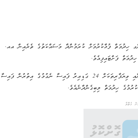
ްގ ހިދުމަތް ފުޅާކުރުމަށް ކުރަމުންދާ މަސައްކަތުގެ ތެރެއިން އއ.
ުމަތް ފަށްޓައިފިއެވެ.
މި އޭޓީއެމް ސެންޓަރު މެދުވެރިކޮށް އަމިއްލަ ފަރުދުންނާއި ވިޔަފާރިތަކަށް 24 ގަޑިއިރު ފައިސާ ނެގުމުގެ އިތުރުން ފައިސާ
ރުމުގެ ހިދުމަތް ލިބިގެންދާނެއެވެ.
ް ގުޅުއްވާ