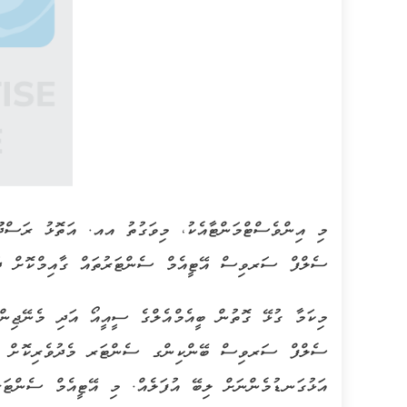
މި އިންވެސްޓްމަންޓާއެކު، މިވަގުތު އއ. އަތޮޅު ރަސްދޫގ
ސެލްފް ސަރވިސް އޭޓީއެމް ސެންޓަރުތައް ގާއިމްކޮށް ދަނ
މިކަމާ ގުޅޭ ގޮތުން ބީއެމްއެލްގެ ސީއީއޯ އަދި މެނޭޖި
ސެލްފް ސަރވިސް ބޭންކިންގ ސެންޓަރ މެދުވެރިކޮށް މަތިވ
އަޅުގަނޑުމެންނަށް ލިބޭ އުފަލެއް. މި އޭޓީއެމް ސެންޓަރު