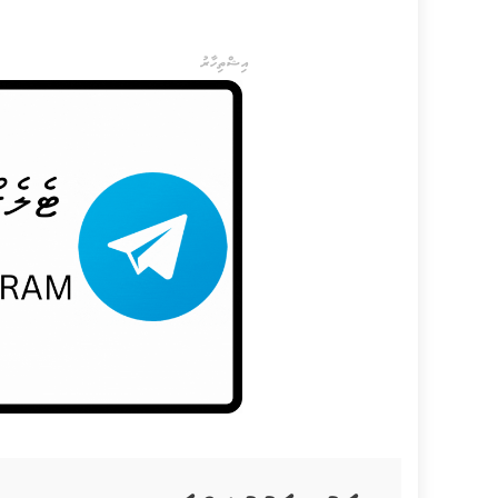
އިޝްތިހާރު