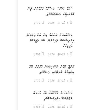
“މަގޭ ފުރާޅު” މަޝްރޫޢާ ގުޅޭގޮތުން ޗައިނާ
އެމްބަސީއާއެކު މަޝްވަރާކޮށްފި
5 އޯގަސްޓް، 2026
ގޮށްކޮޅު
މަޝްރޫއުތަކަށް ބޭނުންވާ ބިން ކައުންސިލްތަކުގެ
އިހުތިސާސުން ވަކިކުރުމުގެ ބާރު ވަޒީރުންގެ
މަޖިލީހަށް
5 އޯގަސްޓް، 2026
ގޮށްކޮޅު
އެލްޖީއޭ ބޯޑަށް ކައުންސިލަރުން ހޮވުމަށް ބާއްވާ
އިންތިހާބު މުއްދަތެއްނެތި ފަސްކޮށްފި
4 އޯގަސްޓް، 2026
ގޮށްކޮޅު
ކަސްޓަމްސްއާ ގުޅޭގޮތުން ދޮގު ވާހަކަތައް
ނުފެތުރުމަށް އިލްތިމާސްކޮށްފި
4 އޯގަސްޓް، 2026
ގޮށްކޮޅު