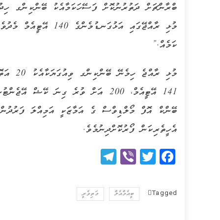
ބްރާންޗަށް ދަތުރުނުކޮށް ފަސޭހަކަމާއެކު ބޭންކިންގ ހިދ
މުޅި ރާއްޖޭގައި އަޅުގަނޑު
ކަމެއް.”
141 އޭޓީއެމް، 200 އަށް ވުރެ ގިނަ ކޭޝް 
ބޭންކް އޮފް މޯލްޑިވްސް ގެ އަމާޒަކީ އަމިއްލަ ފަރުދުންނާ
އެހީތެރިކަން ފޯރުކޮށްދިނުމެވެ.
Telegram
Viber
Twitter
Facebook
Tagged
ބީއެމްއެލް
މަތިވެރީ