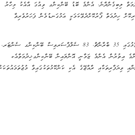
ުމަތް ލިބިގެންދާނެ. އެންމެ ބޮޑު ބޭންކިންގ ވިއުގަ އާއެކު މިހާރު
މެންގެ 140 އޭޓީއެމް މެދުވެރިކޮށް ހިދުމަތް ފޯރުކޮށްދެވޭކަމަކީ އަޅުގަނޑުމެން ފަހަރުވެރިވާ
މުޅި ރާއްޖެ ހިމެނޭ ބޭންކިންގ ވިއުގަޔަކާއެކު 20 އަތޮޅުގައި 35 ބްރާންޗް، 83 ސެލްފްސަރވިސް ބޭންކިންގ ސެންޓަރ،
އޭޖެންޓުންގެ އިތުރުން އެންމެ ޒަމާނީ އޮންލައިން ބޭންކިންގ ޚިދުމަތާއެކ
އި ވިޔަފާރިތަކާއި ރާއްޖޭގެ އެކި ކަންކޮޅުތަކުގައިވާ މުޖުތަމައުތަކަށް