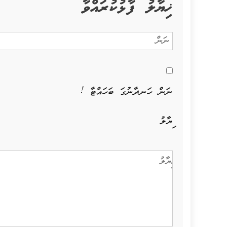
ޚިޔާލު ފާޅުކުރައްވާ
ނަން ހަނދާނުގަ ބަހައްޓާ !
ޚިޔާލު