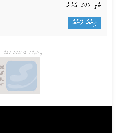
ބާކީ
300
އަކުރު
އިޝްތިހާރު ޖެއްސެވުމަށް ގުޅުއްވާ