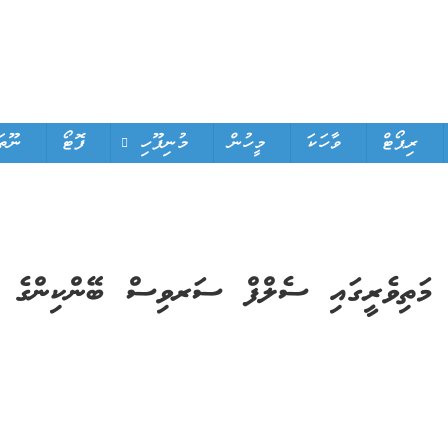
ރިޕޯޓް
ވާހަކަ
މީހުން
މުނިފޫހި
ފޮޓޯ
ނޫތަ
މަތިވެރީގައި ސެލްފް ސަރވިސް ބޭންކިންގެ