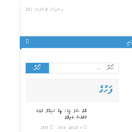
އިޝްތިހާރު ޖެއްސެވުމަށް ގުޅުއްވާ
ރި
Search
for:
ފަހުގެ
ރާއްޖެ ސުޕަ ލީގު: ޓީމް ހަނިމާދޫ ދެވަނަ
މެޗުވެސް ބަލިވެއްޖެ
5 އޯގަސްޓް، 2026
ގޮށްކޮޅު