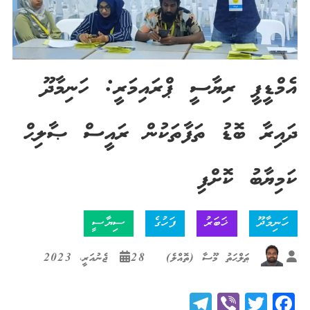
އެމްޑީޕީ ރިޔާސީ ޕްރައިމަރީ: ހަނިމާދޫ
ދައިރާ ބޮޑު ތަފާތަކުން ރައީސް ޞާލިޙް
ކަމިޔާބު ކޮށްފި
ހަނިމާދޫ
ޚަބަރު
ފަހުގެ
ސިޔާސީ
ޠަލްޙަތު މޫސާ (ތޮއްލެ)
28 ޖެނުއަރީ، 2023
Telegram
Viber
Twitter
Facebook