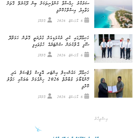
ސަރުކާރު ހިއްސާވާ ކުންފުނިތަކަށް ބިން ދޫކުރެވޭ ގޮތަށް
ގަވާއިދު އިސްލާހުކޮށްފި
6 އޯގަސްޓް، 2026
ގޮށްކޮޅު
ހަނިމާދޫގައި ކުދި ރުކުމަޑިއަށް ގުދުރަތީ ގޮތުން ހަމަލާދޭ
ސޫފި އާލާކުރަން ސެންޓަރެއް ހުޅުވައިފި
6 އޯގަސްޓް، 2026
ގޮށްކޮޅު
ހަނިމާދޫ ކައުންސިލް އިންޓަރ އޮފީސް ފުޓްސަލް އަދި
ހޭންޑްބޯޅަ މުބާރާތް 2026 ހިންގުމަށް ބަޔަކާއި ހަވާލު
ކޮށްފި
6 އޯގަސްޓް، 2026
ގޮށްކޮޅު
އިޝްތިހާރު