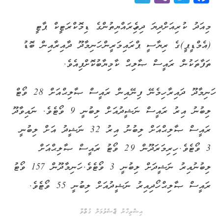
މިއަދު ކުރިއަށްދިޔަ ދިވެހިރައްޔިތުންގެ ޑިމޮކްރަޓީކް ޕާޓީ
(އެމްޑީޕީ)ގެ ރިޔާސީ ޕްރައިމަރީން ހަނިމާދޫ ދާއިރާއިން ބޮޑު
ތަފާތަކުން ރައީސް ޞާލިޙް ކާމިޔާބުކޮށްފިއެވެ.
ހަނިމާދޫ ދައިރާ ހިމެނޭ ފިނޭއިން ރައީސް ޞާލިޙްއަށް 28 ވޯޓް
ލިބުނު އިރު ރައީސް ނަޝީދުއަށް ލިބުނީ 9 ވޯޓެވެ. ނައިވާދޫ
ރައީސް ޞާލިޙްއަށް ލިބުނު އިރު 32 ނަޝީދު އަށް ލިބުނީ
3 ވޯޓެވެ. ހިރިމަރަދޫން 29 ވޯޓު ރައީސް ޞާލިޙްއަށް
ލިބުނުއިރު ނަޝީދަށް ލިބުނީ 3 ވޯޓެވެ. ހަނިމާދޫން 157 ވޯޓު
ރައީސް ޞާލިޙް ހޯދިއިރު ނަޝީދުއަށް ލިބުނީ 55 ވޯޓެވެ.
އިޝްތިހާރު ޖެއްސެވުމަށް ގުޅުއްވާ