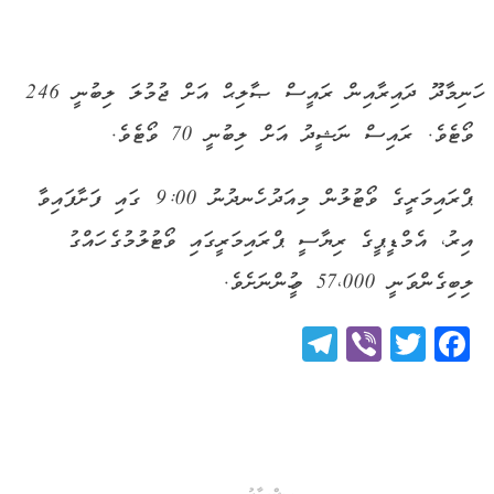
ހަނިމާދޫ ދައިރާއިން ރައީސް ޞާލިޙް އަށް ޖުމުލަ ލިބުނީ 246
ވޯޓެވެ. ރައިސް ނަޝީދު އަށް ލިބުނީ 70 ވޯޓެވެ.
ޕްރައިމަރީގެ ވޯޓުލުން މިއަދު ހެނދުނު 9:00 ގައި ފަށާފައިވާ
އިރު، އެމްޑީޕީގެ ރިޔާސީ ޕްރައިމަރީގައި ވޯޓުލުމުގެ ހައްގު
ލިބިގެންވަނީ 57،000 މީހުންނަށެވެ.
Telegram
Viber
Twitter
Facebook