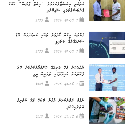
އެތަކެތި އިންސްޓޯލްކުރުމަށް “މިނެޓް ޕްލަސް” އާއެކު
އެއްބަސްވުމުގައި ސޮއިކޮށްފި
7 އޯގަސްޓް، 2026
ގޮށްކޮޅު
ގެއްލުނު މީހުން ހޯދުމަށް ވަޔާއި ކަނޑުމަގުން ބޮޑު
ސަރަޙައްދެއް ބަލައިފި
7 އޯގަސްޓް، 2026
ގޮށްކޮޅު
ރުއްތަކަށް ޖެހޭ ބަލިތައް ކޮންޓްރޯލްކުރުމަށް 50
ފަރާތަކަށް ހަނިމާދޫގައި ތަމްރީން ދީފި
7 އޯގަސްޓް، 2026
ގޮށްކޮޅު
ރާއްޖެ އެތެރެކުރަން އުޅުނު 800 ވޭޕް ކާޓްރިޖް
އަތުލައިގެންފި
6 އޯގަސްޓް، 2026
ގޮށްކޮޅު