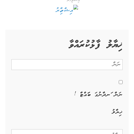
އިޝްތިހާރު
ޚިޔާލު ފާޅުކުރައްވާ
ނަން ހަނދާނުގަ ބަހައްޓާ !
ޚިޔާލު