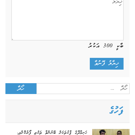
ބާކީ
300
އަކުރު
Search
for:
ފަހުގެ
ހަނިމާދޫގެ ޕާކުތަކަށް ބޭނުންވާ ތަކެތި ފޯރުކޮށްދީ،