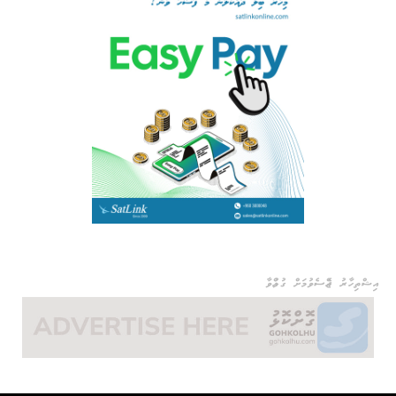
އިޝްތިހާރު ޖެއްސެވުމަށް ގުޅުއްވާ