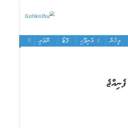
Gohkolhu
Dhamaa Geney
Gohkolhu
މީހުން
މުނިފޫހި
ފޮޓޯ
ނޫތަރި
ެނިއްޖެ