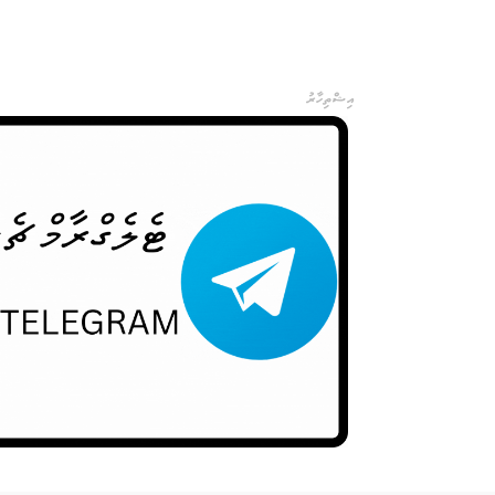
Telegra
އިޝްތިހާރު