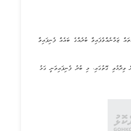
އް ޒަމާނެއްވެފައިވާ ބުދެއްގެ ބައެއް ފެނިފައިވާ
 ވިދާޅުވި ގޮތުގައި، މި ބުދު ފެނިފައިވަނީ ގަމު