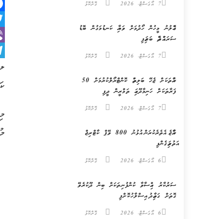
7 އޯގަސްޓް، 2026
ގޮށްކޮޅު
k
ގެއްލުނު މީހުން ހޯދުމަށް ވަޔާއި ކަނޑުމަގުން ބޮޑު
er
ސަރަޙައްދެއް ބަލައިފި
er
7 އޯގަސްޓް، 2026
ގޮށްކޮޅު
m
ލ.
ރުއްތަކަށް ޖެހޭ ބަލިތައް ކޮންޓްރޯލްކުރުމަށް 50
ކަ
ފަރާތަކަށް ހަނިމާދޫގައި ތަމްރީން ދީފި
7 އޯގަސްޓް، 2026
ގޮށްކޮޅު
މި
މު
ރާއްޖެ އެތެރެކުރަން އުޅުނު 800 ވޭޕް ކާޓްރިޖް
އަތުލައިގެންފި
6 އޯގަސްޓް، 2026
ގޮށްކޮޅު
ސަރުކާރު ހިއްސާވާ ކުންފުނިތަކަށް ބިން ދޫކުރެވޭ
ގޮތަށް ގަވާއިދު އިސްލާހުކޮށްފި
6 އޯގަސްޓް، 2026
ގޮށްކޮޅު