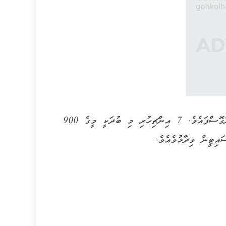
މި ބުދު ވަނީ މޯލްޑިވްސް ހެރިޓޭޖް ސޮސައިޓީގެ ބެލުމުގެ ދަށަށް ގެންގޮސްފައެވެ. 7 އިންޗިހުރި މި ބުދަކީ މީގެ 900
އިޓީން ވިދާޅުވެއެވެ.