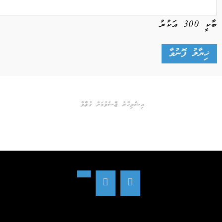
ބާކީ
300
އަކުރު
އިޝްތިހާރު ޖެއްސެވުމަށް ގުޅުއްވާ