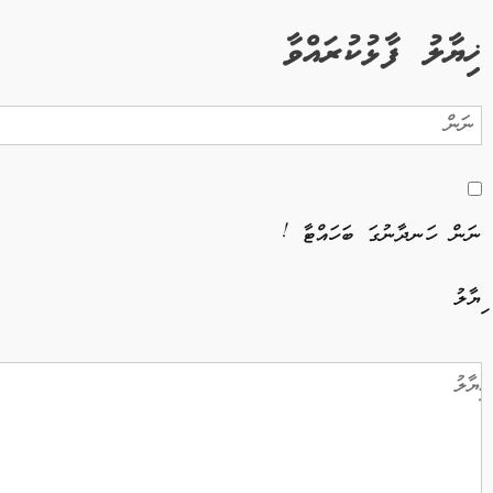
ޚިޔާލު ފާޅުކުރައްވާ
ނަން ހަނދާނުގަ ބަހައްޓާ !
ޚިޔާލު