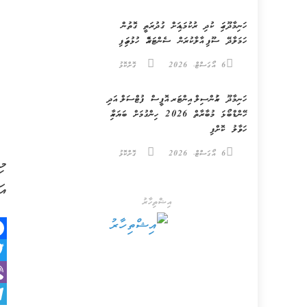
ހަނިމާދޫގައި ކުދި ރުކުމަޑިއަށް ގުދުރަތީ ގޮތުން
ހަމަލާދޭ ސޫފި އާލާކުރަން ސެންޓަރެއް ހުޅުވައިފި
6 އޯގަސްޓް، 2026
ގޮށްކޮޅު
ހަނިމާދޫ ކައުންސިލް އިންޓަރ އޮފީސް ފުޓްސަލް އަދި
ހޭންޑްބޯޅަ މުބާރާތް 2026 ހިންގުމަށް ބަޔަކާއި
ހަވާލު ކޮށްފި
6 އޯގަސްޓް، 2026
ގޮށްކޮޅު
އަ
އިޝްތިހާރު
k
er
er