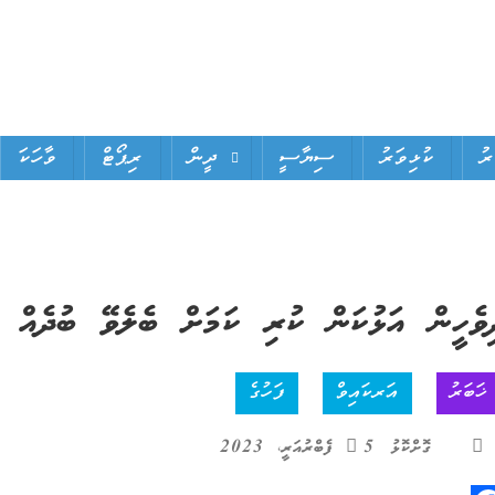
ަރު
ކުޅިވަރު
ސިޔާސީ
ދީން
ރިޕޯޓް
ވާހަކަ
ިވެހީން އަޅުކަން ކުރި ކަމަށް ބެލެވޭ ބުދެއް ފ
ޚަބަރު
އަރކައިވް
ފަހުގެ
ގޮށްކޮޅު
5 ފެބްރުއަރީ، 2023