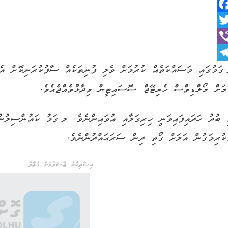
Faceboo
Twitt
Vib
Telegra
ގަމުގައި މަސައްކަތެއް ކުރުމަށް ވެލި ފުނިތަކެއް ސާފުކުރަނިކޮށް އެތަ
މަށް މޯލްޑިވްސް ހެރިޓޭޖް ސޮސައިޓީން ވިދާޅުވެއްޖެއެވެ.
 ބުދު ހަދައިފައިވަނީ ހިރިގަލާއި އުވައިންނެވެ. ލ.ގަމު ކައުންސިލުން
ކުރިމަގުން އަލަށް ގޯތި ދިން ސަރަޙައްދުންނެވެ.
އިޝްތިހާރު ޖެއްސެވުމަށް ގުޅުއްވާ