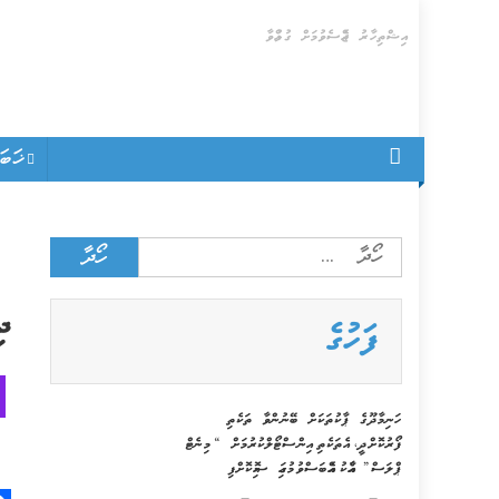
Skip
އިޝްތިހާރު ޖެއްސެވުމަށް ގުޅުއްވާ
to
content
ޚަބ
Search
for:
ދ
ފަހުގެ
ހަނިމާދޫގެ ޕާކުތަކަށް ބޭނުންވާ ތަކެތި
ފޯރުކޮށްދީ، އެތަކެތި އިންސްޓޯލްކުރުމަށް “މިނެޓް
ޕްލަސް” އާއެކު އެއްބަސްވުމުގައި ސޮއިކޮށްފި