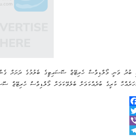
ހަރެއްހާ ކުރީގެ ބުދެއްކަމަށް ބެލެވޭކަމަށް މޯލްޑިވްސް ހެރިޓޭޖް ސޮސަ
Faceboo
Twitt
Vib