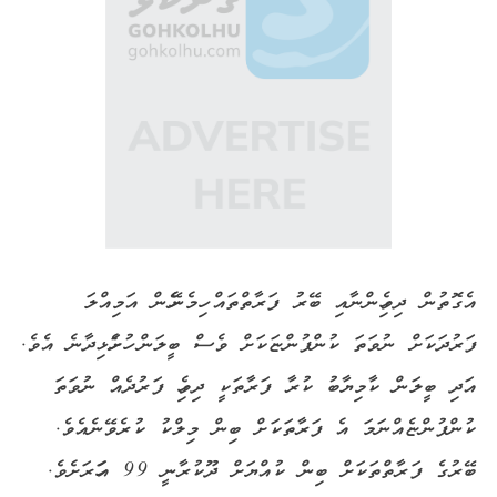
އެގޮތުން ދިވެހިންނާއި ބޭރު ފަރާތްތައް ހިމެނޭހެން އަމިއްލަ
ފަރުދަކަށް ނުވަތަ ކުންފުންޏަކަށް ވެސް ބީލަން ހުށަހެޅިދާނެ އެވެ.
އަދި ބީލަން ކާމިޔާބު ކުރާ ފަރާތަކީ ދިވެހި ފަރުދެއް ނުވަތަ
ކުންފުންޏެއްނަމަ އެ ފަރާތަކަށް ބިން މިލްކު ކުރެވޭނެއެވެ.
ބޭރުގެ ފަރާތްތަކަށް ބިން ކުއްޔަށް ދޫކުރާނީ 99 އަހަރަށެވެ.