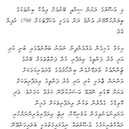
މި އުސޫލުގެ ދަށުން ސިނާއީ ބޭނުމަށް ވިއްކާ ބިންތަކުގެ
ބީލަން ހުށަހެޅޭނެ އެންމެ ދަށް އަގަކީ އަކަފޫޓަކަށް 1700 ރުފިޔާ
އެވެ.
މިކަމާ ގުޅިގެން އެމްއެންޕީން ނެރުނު ބަޔާނެއްގައި ބުނީ ކުދި
އަދި މެދު ފަންތީގެ ވިޔަފާރި ކުރާ ފަރާތްތަކަށް ބޭރުގެ
މީހުންނާއެކު ވާދަކޮށްގެން ބިން ހޯދުމުގެ ވާދަވެރިކަމަކަށް
ވަންނަން ޖެހުމަކީ ކުދި އަދި މެދު ފަންތީގެ ވިޔަފާރިތަކަށް
ވަރަށް ބޮޑެތި ނޭދެވޭ އަސަރުކުރާނޭ ކަމެއް ކަމަށެވެ. އަދި
ކޮވިޑްގެ ގެއްލުން ތަކުން ވިޔަފާރިތަކަށް މުޅިން
އަރައިނުގަނެވިގެން އުޅެނިކޮށް، ދިވެހި ވިޔަފާރިވެރިންނަށް ހުރި
ރައްކާތެރިކަމުގެ އުޞޫލުތައް ނިގުޅައިގަތުމަކީ ބަލައިގަނެވޭނޭ