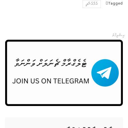
Tagged
އެމްއެންޕީ
އިޝްތިހާރު