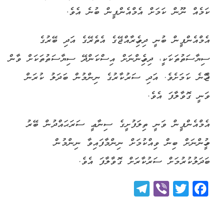
ކަމެއް ނޫން ކަމަށް އެމްއެންޕީން ބުނެ އެވެ.
އެމްއެންޕީން ބުނީ ދިވެހިރާއްޖޭގެ އެތެރޭގެ އަދި ބޭރުގެ
ސިޔާސަތުތަކަކީ، ދިވެހިންނަށް އިސްކަންދޭ ސިޔާސަތުތަކަށް ވާން
ޖެހޭނެ ކަމަށެވެ. އަދި ސަރުކާރުގެ ނިންމުން ބަދަލު ކުރަން
ވަނީ ގޮވާލާފަ އެވެ.
އެމްއެންޕީން ވަނީ ތިލަފުށީގެ ސިނާޢީ ސަރަޙައްދުން ބޭރު
މީހުންނަށް ބިން ވިއްކުމަށް ނިންމާފައިވާ ނިންމުން
ބަދަލުކުރުމަށް ސަރުކާރަށް ގޮވާލާފަ އެވެ.
Telegram
Viber
Twitter
Facebook