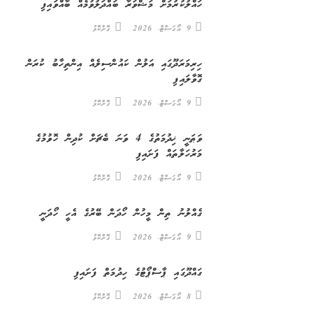
ހައްލުކުރުމަށް މަޝްވަރާ ބައްދަލުވުމެއް ބާއްވައިފި
9 އޯގަސްޓް، 2026
ގޮށްކޮޅު
ހިރިމަރަދޫގައި އަލުން ކައުންސިލެއް އިންތިހާބު ކުރަން
ގޮވާލައިފި
9 އޯގަސްޓް، 2026
ގޮށްކޮޅު
ވަޠަނީ ޚިދުމަތުގެ 4 ވަނަ ބެޗަށް ކުދިން ހޮވުމުގެ
މަރުހަލާތައް ފަށައިފި
9 އޯގަސްޓް، 2026
ގޮށްކޮޅު
ގެއްލުނު ތިން މީހުން ހޯދަން ބޭރުގެ އެހީ ހޯދަނީ
9 އޯގަސްޓް، 2026
ގޮށްކޮޅު
ގައްދޫގައި ޕާސްޕޯޓުގެ ހިދުމަތް ފަށައިފި
8 އޯގަސްޓް، 2026
ގޮށްކޮޅު