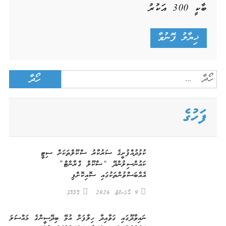
ބާކީ
300
އަކުރު
Search
for:
ފަހުގެ
ކުޅުދުއްފުށީގެ ސަރުކާރު ސްކޫލްތަކަށް ސިޓީ
ކައުންސިލުންދޭ “ސްކޫލް ގްރާންޓް”
އެއްބަސްވުންތަކުގައި ސޮއިކޮށްފި
9 އޯގަސްޓް، 2026
ގޮށްކޮޅު
ނައިވާދޫގައި ގަވާއިދާ ހިލާފަށް އުޅޭ ބިދޭސީންގެ މައްސަލަ