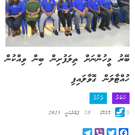
ބޭރު މީހުންނަށް ތިލަފުށިން ބިން ވިއްކުން
ހުއްޓާލަން ގޮވާލައިފި
ޚަބަރު
ފަހުގެ
ގޮށްކޮޅު
5 ފެބްރުއަރީ، 2023
Telegram
Viber
Twitter
Facebook