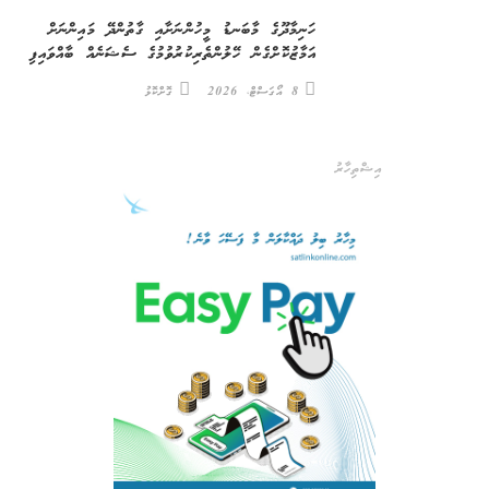
ހަނިމާދޫގެ މާބަނޑު މީހުންނަށާއި ގާތުންދޭ މައިންނަށް
އަމާޒުކޮށްގެން ހޭލުންތެރިކުރުވުމުގެ ސެޝަނެއް ބާއްވައިފި
8 އޯގަސްޓް، 2026
ގޮށްކޮޅު
އިޝްތިހާރު