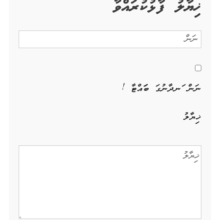
ޚިޔާލު ފާޅުކުރައްވާ
ނަން ހަނދާނުގަ ބަހައްޓާ !
ޚިޔާލު