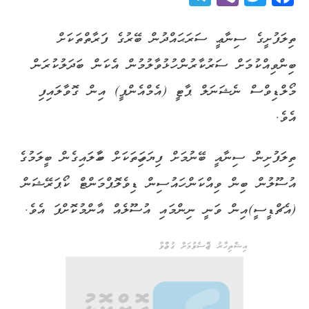
ތިލަފުށީގެ ސިނާޢީ ސަރަޙައްދުން ބޭރުގެ ފަރާތްތަކަށް
ބިންވިއްކުމަށް ސަރުކާރުން ހުޅުވާލުމުން އެކަން ބަދަލުކުރަން
މޯލްޑިވްސް ނެޝަނަލް ޕާޓީ (އެމްއެންޕީ) އިން ގޮވާލައިފި
އެވެ.
ތިލަފުށިން ސިނާއީ ބޭނުމަށް ފިޔަވަހިތަކަށް ބަހާލައިގެން ބީލަމުގެ
އުސޫލުން ބިން ވިއްކަން ހައުސިން ޑިވެލޮޕްމަންޓް ކޯޕަރޭޝަން
(އެޗްޑީސީ)އިން ވަނީ ނިންމައި އުސޫލެއް އާންމުކޮށްފަ އެވެ.
އިޝްތިހާރު ޖެއްސެވުމަށް ގުޅުއްވާ