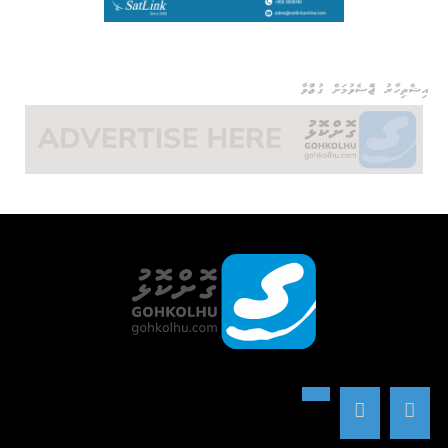
އިޝްތިހާރު ޖެއްސެވުމަށް ގުޅުއްވާ