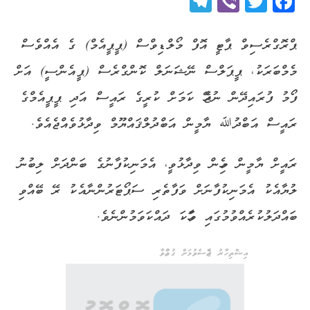
Telegram
Viber
Twitter
Facebook
ޕްރޮގްރެސިވް ޕާޓީ އޮފް މޯލްޑިވްސް (ޕީޕީއެމް) ގެ އެއްވެސް
މެމްބަރަކު، ޕީޕަލްސް ނޭޝަނަލް ކޮންގްރެސް (ޕީއެންސީ) އަށް
ފޯމު ފުރައިދޭން ނުޖެހޭ ކަމަށް ކުރީގެ ރައީސް އަދި ޕީޕީއެމްގެ
ރައީސް އަބްދުﷲ ޔާމީން އަބްދުލްޤައްޔޫމް ވިދާޅުވެއްޖެއެވެ.
ރައީށް ޔާމީން މިހެން ވިދާޅުވީ، އެމަނިކުފާނުގެ ބަންދަށް ލިބުނު
ލުޔާއެކު އެމަނިކުފާނަށް ވަފާތެރި ސަޕޯޓަރުންނާއެކު ރޭ ބޭއްވި
ބައްދަލުކުރެއްވުމުގައި ވާހަކަ ދައްކަވަމުންނެވެ.
އިޝްތިހާރު ޖެއްސެވުމަށް ގުޅުއްވާ