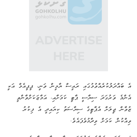
އެ ބައްދަލުކުރެއްވުމުގައި ރައީސް ޔާމީން ވަނީ، ޕީޕީއެމް އަކީ
އެންމެ ވަރުގަދަ ސިޔާސީ ޕާޓީ ކަމަށާއި، އަމާޒަކަށްވާންވީ
ޒުވާން ޖީލަށް އެޕާޓީގެ ސިޔާސަތު ކިޔައިދީ އެ ފިކުރު
ވިއްކުން ކަމަށް ވިދާޅުވެފައެވެ.