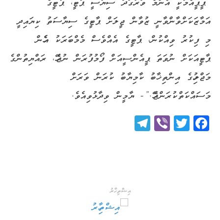
“ޕީޕީއެމަކީ އެންމެ ވަރުގަދަ ސިޔާސީ ޕާޓީ، ޕާޓީގެ
އަމާޒަކަށްވާންވާނީ ޒުވާން ޖީލަށް ޕާޓީގެ ސިޔާސަތު ކިޔައިދީ
މި ފިކުރު ވިއްކުން، ޕާޓީގެ އެއްވެސް މެމްބަރަކު އެހެން
ޕާޓީއަކަށް ނުވަތަ ޕީއެންސީއަށް ފޯމުފުރަން ނުޖެހޭ، ރައްޔިތުންގެ
މަޖްލިހުގެ އިންތިޚާބު ކާމިޔާބު ކުރަން ވަރަށް
މަސައްކަތްކުރަންޖެހޭ.”- ޔާމީން ވިދާޅުވިއެވެ.
Telegram
Viber
Twitter
Facebook
އިޝްތިހާރު