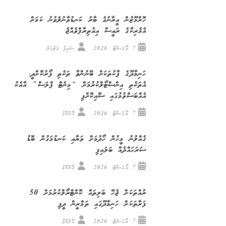
ހޮރްމޫޒުން އީރާނުގެ ބާރު ކަނޑުވާނުލެވުނު ކަމަށް
އެމެރިކާގެ ރައީސް އިއުތިރާފްވެއްޖެ
7 އޯގަސްޓް، 2026
ސައިފު އަޒުހަރު
ހަނިމާދޫގެ ޕާކުތަކަށް ބޭނުންވާ ތަކެތި ފޯރުކޮށްދީ،
އެތަކެތި އިންސްޓޯލްކުރުމަށް “މިނެޓް ޕްލަސް” އާއެކު
އެއްބަސްވުމުގައި ސޮއިކޮށްފި
7 އޯގަސްޓް، 2026
ގޮށްކޮޅު
ގެއްލުނު މީހުން ހޯދުމަށް ވަޔާއި ކަނޑުމަގުން ބޮޑު
ސަރަޙައްދެއް ބަލައިފި
7 އޯގަސްޓް، 2026
ގޮށްކޮޅު
ރުއްތަކަށް ޖެހޭ ބަލިތައް ކޮންޓްރޯލްކުރުމަށް 50
ފަރާތަކަށް ހަނިމާދޫގައި ތަމްރީން ދީފި
7 އޯގަސްޓް، 2026
ގޮށްކޮޅު