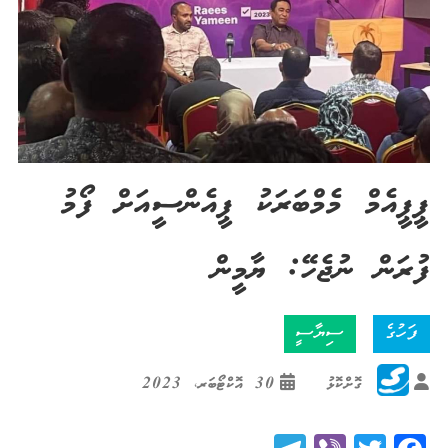
ޕީޕީއެމް މެމްބަރަކު ޕީއެންސީއަށް ފޯމު
ފުރަން ނުޖެހޭ: ޔާމީން
ފަހުގެ
ސިޔާސީ
ގޮށްކޮޅު
30 އޮކްޓޯބަރ، 2023