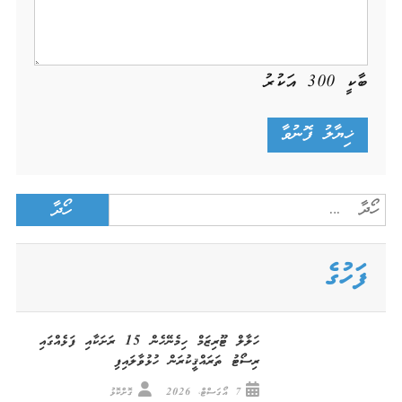
ބާކީ
300
އަކުރު
Search
for:
ފަހުގެ
ހަލާލް ޓޫރިޒަމް ހިމެނޭހެން 15 ރަށަކާއި ފަޅެއްގައި
ރިސޯޓު ތަރައްޤީކުރަން ހުޅުވާލައިފި
7 އޯގަސްޓް، 2026
ގޮށްކޮޅު