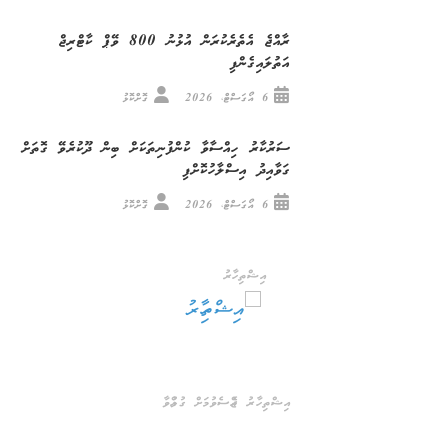
ރާއްޖެ އެތެރެކުރަން އުޅުނު 800 ވޭޕް ކާޓްރިޖް
އަތުލައިގެންފި
6 އޯގަސްޓް، 2026
ގޮށްކޮޅު
ސަރުކާރު ހިއްސާވާ ކުންފުނިތަކަށް ބިން ދޫކުރެވޭ ގޮތަށް
ގަވާއިދު އިސްލާހުކޮށްފި
6 އޯގަސްޓް، 2026
ގޮށްކޮޅު
އިޝްތިހާރު
އިޝްތިހާރު ޖެއްސެވުމަށް ގުޅުއްވާ