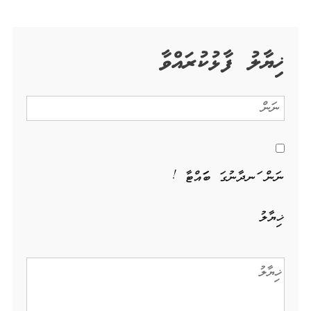
ޚިޔާލު ފާޅުކުރައްވާ
ނަން ހަނދާނުގަ ބަހައްޓާ !
ޚިޔާލު