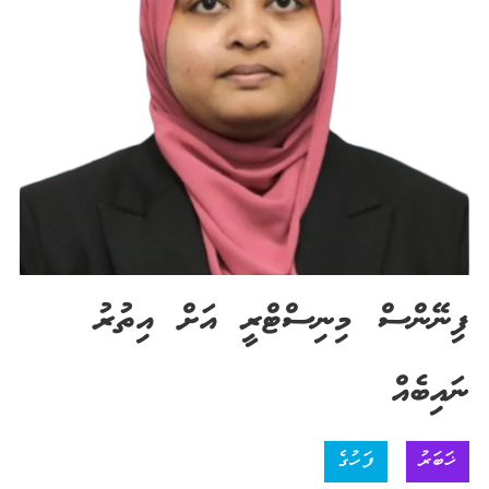
ފިނޭންސް މިނިސްޓްރީ އަށް އިތުރު
ނައިބެއް
ޚަބަރު
ފަހުގެ