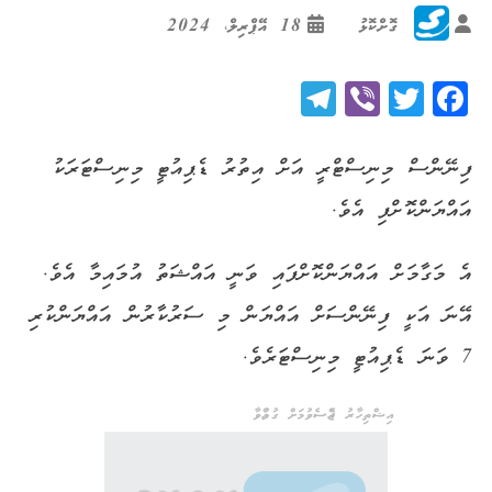
ގޮށްކޮޅު
18 އޭޕްރިލް، 2024
Telegram
Viber
Twitter
Facebook
ފިނޭންސް މިނިސްޓްރީ އަށް އިތުރު ޑެޕިއުޓީ މިނިސްޓަރަކު
އައްޔަންކޮށްފި އެވެ.
އެ މަގާމަށް އައްޔަންކޮށްފައި ވަނީ އައްޝަތު އުމައިމާ އެވެ.
އޭނަ އަކީ ފިނޭންސަށް އައްޔަން މި ސަރުކާރުން އައްޔަންކުރި
7 ވަނަ ޑެޕިއުޓީ މިނިސްޓަރެވެ.
އިޝްތިހާރު ޖެއްސެވުމަށް ގުޅުއްވާ