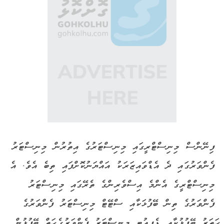
ފިނޭންސް މިނިސްޓްރީގައި މިނިސްޓަރުގެ އިތުރުން މިނިސްޓަރު
ފެންވަރުގައި ދެ އެޑްވައިޒަރަކު އައްޔަނުކޮށްފައި ތިބެ އެވެ. އެ
މިނިސްޓްރީގެ އެންމެ އިސްވެރިންގެ ތެރޭގައި މިނިސްޓަރު
ފެންވަރުގެ ތިން ބޭފުޅަކާއި ސްޓޭޓް މިނިސްޓަރު ފެންވަރުގެ
ހަތަރު ބޭފުޅުކާއި ޑެޕިއުޓީ މިނިސްޓަރު ފެންވަރުގެ ހަތް ބޭފުޅުން