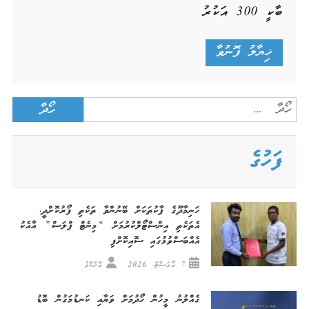
ބާކީ
300
އަކުރު
Search
for:
ފަހުގެ
ހަނިމާދޫގެ ޕާކުތަކަށް ބޭނުންވާ ތަކެތި ފޯރުކޮށްދީ،
އެތަކެތި އިންސްޓޯލްކުރުމަށް “މިނެޓް ޕްލަސް” އާއެކު
އެއްބަސްވުމުގައި ސޮއިކޮށްފި
7 އޯގަސްޓް، 2026
ގޮށްކޮޅު
ގެއްލުނު މީހުން ހޯދުމަށް ވަޔާއި ކަނޑުމަގުން ބޮޑު