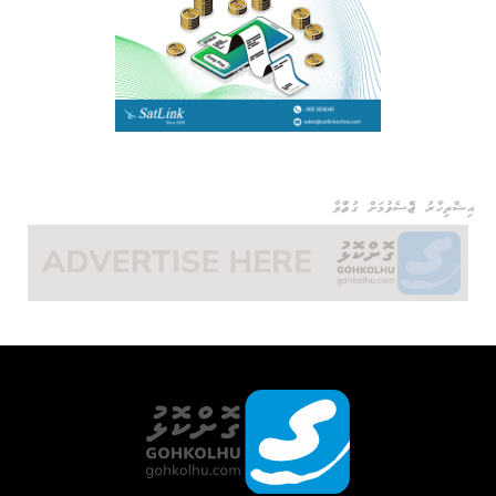
އިޝްތިހާރު ޖެއްސެވުމަށް ގުޅުއްވާ