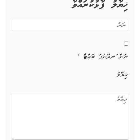
ޚިޔާލު ފާޅުކުރައްވާ
ނަން ހަނދާނުގަ ބަހައްޓާ !
ޚިޔާލު