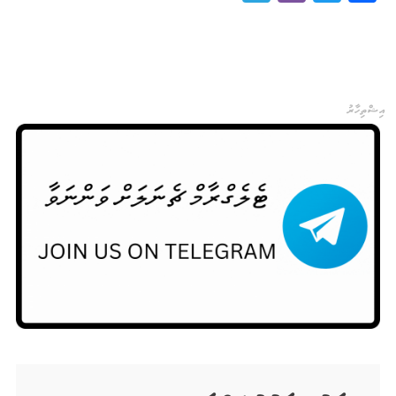
އިޝްތިހާރު