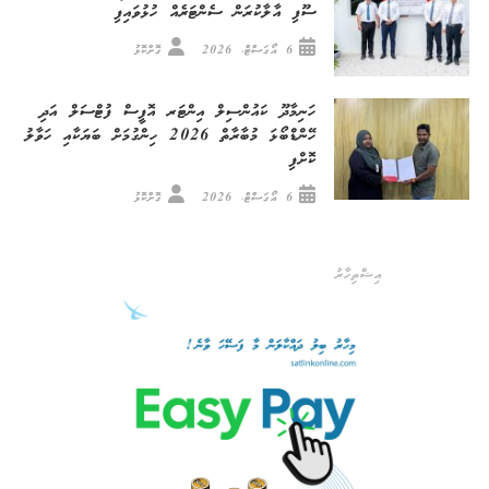
ސޫފި އާލާކުރަން ސެންޓަރެއް ހުޅުވައިފި
6 އޯގަސްޓް، 2026
ގޮށްކޮޅު
ހަނިމާދޫ ކައުންސިލް އިންޓަރ އޮފީސް ފުޓްސަލް އަދި
ހޭންޑްބޯޅަ މުބާރާތް 2026 ހިންގުމަށް ބަޔަކާއި ހަވާލު
ކޮށްފި
6 އޯގަސްޓް، 2026
ގޮށްކޮޅު
އިޝްތިހާރު