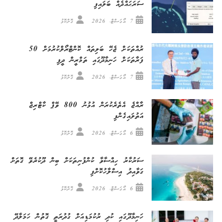
ސަރަޙައްދެއް ބަލައިފި
7 އޯގަސްޓް، 2026
ގޮށްކޮޅު
ރުއްތަކަށް ޖެހޭ ބަލިތައް ކޮންޓްރޯލްކުރުމަށް 50
ފަރާތަކަށް ހަނިމާދޫގައި ތަމްރީން ދީފި
7 އޯގަސްޓް، 2026
ގޮށްކޮޅު
ރާއްޖެ އެތެރެކުރަން އުޅުނު 800 ވޭޕް ކާޓްރިޖް
އަތުލައިގެންފި
6 އޯގަސްޓް، 2026
ގޮށްކޮޅު
ސަރުކާރު ހިއްސާވާ ކުންފުނިތަކަށް ބިން ދޫކުރެވޭ ގޮތަށް
ގަވާއިދު އިސްލާހުކޮށްފި
6 އޯގަސްޓް، 2026
ގޮށްކޮޅު
ހަނިމާދޫގައި ކުދި ރުކުމަޑިއަށް ގުދުރަތީ ގޮތުން ހަމަލާދޭ