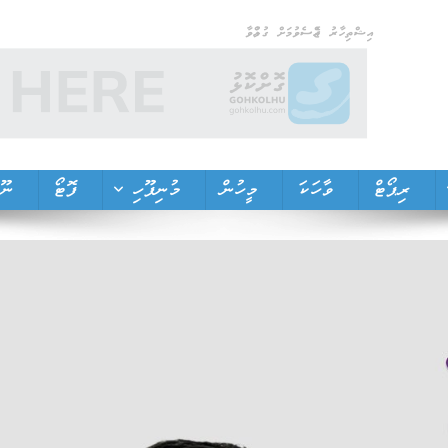
އިޝްތިހާރު ޖެއްސެވުމަށް ގުޅުއްވާ
ރިޕޯޓް
ވާހަކަ
މީހުން
މުނިފޫހި
ފޮޓޯ
ނޫތ