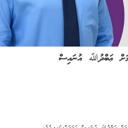
މަށް ޢަބްދުﷲ އުނައިސް
މަށް ޢަބްދުﷲ އުނައިސް ހަމަޖައްސައިފިއެވެ.