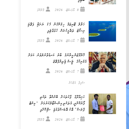
ބާއްވައިފި
8 އޯގަސްޓް، 2026
ގޮށްކޮޅު
ހަލާލް ޓޫރިޒަމް ހިމެނޭހެން 15 ރަށަކާއި ފަޅެއްގައި
ރިސޯޓު ތަރައްޤީކުރަން ހުޅުވާލައިފި
7 އޯގަސްޓް، 2026
ގޮށްކޮޅު
ހޮރްމޫޒުން އީރާނުގެ ބާރު ކަނޑުވާނުލެވުނު ކަމަށް
އެމެރިކާގެ ރައީސް އިއުތިރާފްވެއްޖެ
7 އޯގަސްޓް، 2026
ސައިފު އަޒުހަރު
ހަނިމާދޫގެ ޕާކުތަކަށް ބޭނުންވާ ތަކެތި
ފޯރުކޮށްދީ، އެތަކެތި އިންސްޓޯލްކުރުމަށް “މިނެޓް
ޕްލަސް” އާއެކު އެއްބަސްވުމުގައި ސޮއިކޮށްފި
7 އޯގަސްޓް، 2026
ގޮށްކޮޅު