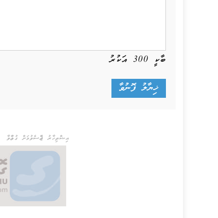
ބާކީ
300
އަކުރު
އިޝްތިހާރު ޖެއްސެވުމަށް ގުޅުއްވާ