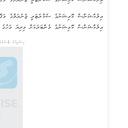
އިލެކްޝަންސް ކޮމިޝަނުގެ ސެކްރެޓަރީ ޖެނެރަލްގެ މަޤާމ
އިލެކްޝަންސް ކޮމިޝަނުގެ މެންބަރަކަށް މިދިޔަ މަހުގެ 15 ވަނަ ދުވަހު އައްޔަން ކުރެއްވުމާ ގުޅިގެންނެވެ
އިޝްތިހާރު ޖެއްސެވުމަށ