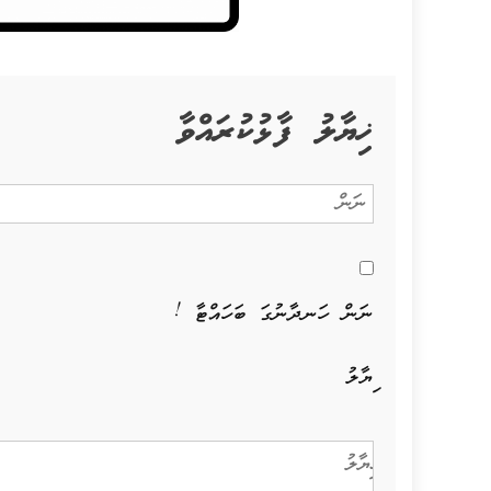
ޚިޔާލު ފާޅުކުރައްވާ
ނަން ހަނދާނުގަ ބަހައްޓާ !
ޚިޔާލު