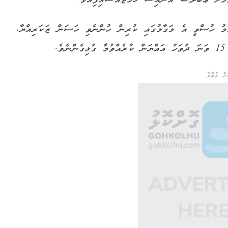
ު ހުސްވީ އެ މަގާމުގައި ކުރިން ހުންނެވި ހަސަން ޒަކަރިއްޔާ،
.
ް ގުޅުއްވާ