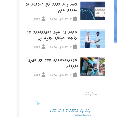
ގެއްލުނު މީހުން ހޯދުމަށް ވަޔާއި ކަނޑުމަގުން ބޮޑު
ސަރަޙައްދެއް ބަލައިފި
7 އޯގަސްޓް، 2026
ގޮށްކޮޅު
ރުއްތަކަށް ޖެހޭ ބަލިތައް ކޮންޓްރޯލްކުރުމަށް 50
ފަރާތަކަށް ހަނިމާދޫގައި ތަމްރީން ދީފި
7 އޯގަސްޓް، 2026
ގޮށްކޮޅު
ރާއްޖެ އެތެރެކުރަން އުޅުނު 800 ވޭޕް ކާޓްރިޖް
އަތުލައިގެންފި
6 އޯގަސްޓް، 2026
ގޮށްކޮޅު
އިޝްތިހާރު