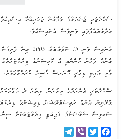
ސެކްރެޓަރީ ޖެނެރަލްގެ މަޤާމުން ޒަކަރިއްޔާ އިސްތިއުފާ 
އަދާކުރައްވާފައި ވަނީވެސް އުނައިސްއެވެ.
އުނައިސް ވަނީ 15 ނޮވެމ
އެންމެ ފަހުން ހުންނެވީ އެ ކޮމިޝަނުގެ ޑިރެކްޓަރެއްގ
އާއި އައިޓީ ޑިގްރީ ހޮނަރސް ހާސިލް ކުރައްވާފައެވެ.
ސެކްރެޓަރީ ޖެނެރަލްގެ އިތުރުން، އިތުރު ދެ މަގާމަކަށްވ
ޕްލޭނިން އެންޑް ރަޖިސްޓްރޭޝަން ޑިވިޝަންގެ ޑިރެކްޓަރ
ސަރވިސް ސެކްޝަނުގެ ޑެޕިއުޓީ ޑިރެކްޓަރަކަށް ސީނާ ރ
Telegram
Viber
Twitter
Facebook