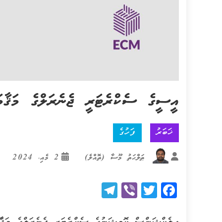
އީސީގެ ސެކްރެޓަރީ ޖެނެރަލްގެ މަޤާ
ޚަބަރު
ފަހުގެ
ޠަލްޙަތު މޫސާ (ތޮއްލެ)
2 މެއި، 2024
Telegram
Viber
Twitter
Facebook
އިލެކްޝަންސް ކޮމިޝަނުގެ ސެކްރެޓަރީ ޖެނެރަލްގެ މަޤާާ