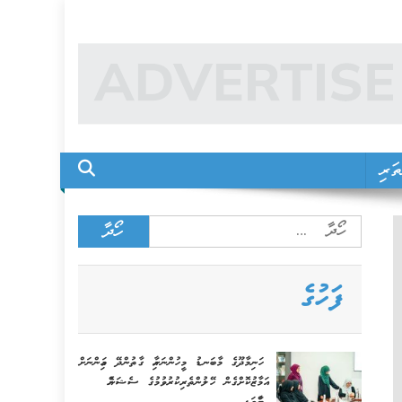
ަރި
Search
for:
ފަހުގެ
ހަނިމާދޫގެ މާބަނޑު މީހުންނަށާއި ގާތުންދޭ މައިންނަށް
އަމާޒުކޮށްގެން ހޭލުންތެރިކުރުވުމުގެ ސެޝަނެއް