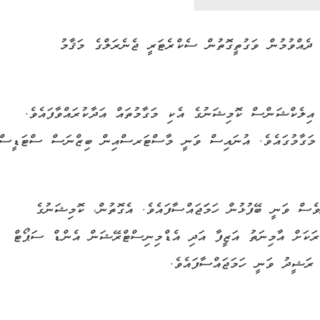
ދެއްވުމުން ވަގުތީގޮތުން ސެކްރެޓަރީ ޖެނެރަލްގެ މަޤާމު
ްބަރު 2005 އިން ފެށިގެން އިލެކްޝަންސް ކޮމިޝަނުގެ އެކި މަގާމުތައް އަދާކުރައްވާފައެވެ.
ެ މަގާމުގައެވެ. އުނައިސް ވަނީ މާސްޓަރސްއިން ބިޒްނަސް ސްޓަޑީސް
ެސް ވަނީ ބޭފުޅުން ހަމަަޖައްސާފައެވެ. އެގޮތުން، ކޮމިޝަނުގެ
ަކަށް އާމިނަތު އަޒީފާ އަދި އެޑްމިނިސްޓްރޭޝަން އެންޑް ސަޕޯޓް
ަޝީދު ވަނީ ހަމަޖައްސާފައެވެ.