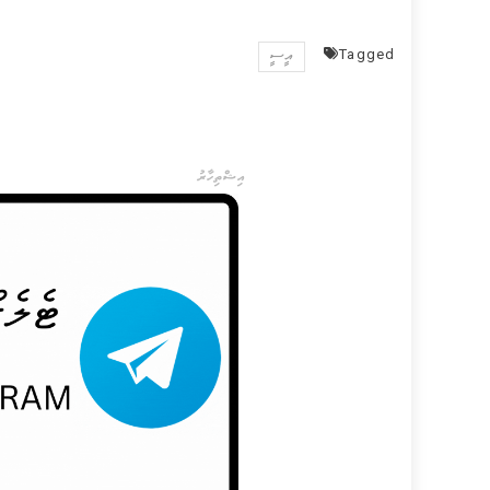
Tagged
އީސީ
އިޝްތިހާރު