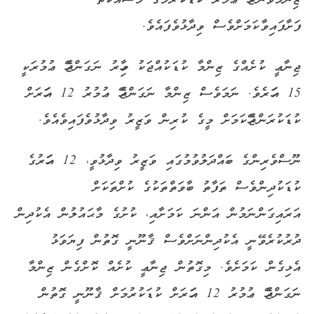
ޒިންމާވާންޖެހޭ ޢުމުރު ކުޑަކުރުމުގެ މަސައްކަތް
ފަށާފައިވާކަމަށްވެސް ވިދާޅުވެފައެވެ.
ޖިނާޢީ ކުށެއްގެ ޒިންމާ ކުޑަކުއްޖަކު މިހާރު ނަގަންޖެހޭ ޢުމުރަކީ
15 އަހަރެވެ. ނަމަވެސް ޒިންމާ ނަގަންޖެހޭ ޢުމުރު 12 އަހަރަށް
ކުޑަކުރަންޖެހޭކަމަށް މީގެ ކުރިން ވަޒީރު ވިދާޅުވެފައިވެއެވެ.
ނޫސްވެރިންގެ ބައްދަލުވުމުގައި ވަޒީރު ވިދާޅުވީ، 12 އަހަރުގެ
ކުޑަކުދިންވެސް ތަފާތު ބާވަތްތަކުގެ ކުށްތަކަށް
އަރައިގަންނަމުން އަންނަ ކަމަށާއި، ކުށުގެ މާޙައުލުން އެކުދިން
ދުރުކުރެވޭނީ އެކުދިންނަށްވެސް ޤާނޫނީ ގޮތުން ފިޔަވަޅު
އެޅިގެން ކަމަށެވެ. މިގޮތުން ޖިނާޢީ ކުށެއް ކޮށްގެން ޒިންމާ
ނަގަންޖެހޭ ޢުމުރު 12 އަހަރަށް ކުޑަކުރުމަށް ޤާނޫނީ ގޮތުން