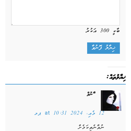
ބާކީ
300
އަކުރު
ޚިޔާލުތައް:
ާަެނުވް
12 މެއި، 2024 at 10:31 ޕމ
ނުވާނެތިކަމެށް