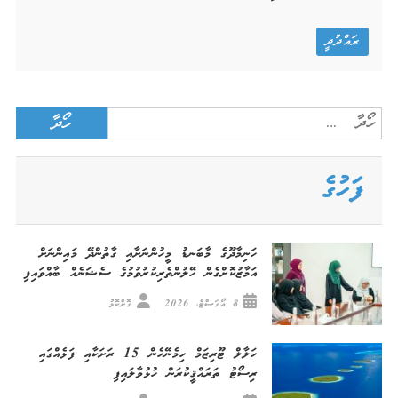
ރައްދުދީ
Search
for:
ފަހުގެ
ހަނިމާދޫގެ މާބަނޑު މީހުންނަށާއި ގާތުންދޭ މައިންނަށް
އަމާޒުކޮށްގެން ހޭލުންތެރިކުރުވުމުގެ ސެޝަނެއް ބާއްވައިފި
8 އޯގަސްޓް، 2026
ގޮށްކޮޅު
ހަލާލް ޓޫރިޒަމް ހިމެނޭހެން 15 ރަށަކާއި ފަޅެއްގައި
ރިސޯޓު ތަރައްޤީކުރަން ހުޅުވާލައިފި