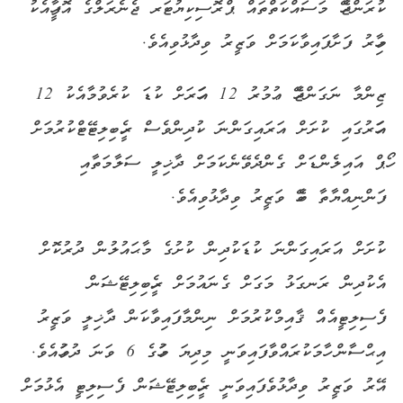
ކުރަންޖެހޭ މަސައްކަތްތައް ޕްރޮސިކިޔުޓަރ ޖެނެރަލްގެ އޮފީހާއެކު
މިހާރު ފަށާފައިވާކަމަށް ވަޒީރު ވިދާޅުވިއެވެ.
ޒިންމާ ނަގަންޖެހޭ ޢުމުރު 12 އަހަރަށް ކުޑަ ކުރެވުމާއެކު 12
އަހަރުގައި ކުށަށް އަރައިގަންނަ ކުދިންވެސް ރީހެބިލިޓޭޓްކުރުމަށް
ހޯޕް އައިލެންޑަށް ގެންދެވޭނެކަމަށް ދާޚިލީ ސަލާމަތާއި
ފަންނިއްޔާތާ ބެހޭ ވަޒީރު ވިދާޅުވިއެވެ.
ކުށަށް އަރައިގަންނަ ކުޑަކުދިން ކުށުގެ މާޙައުލުން ދުރުކޮށް
އެކުދިން ރަނގަޅު މަގަށް ގެނައުމަށް ރީހެބިލިޓޭޝަން
ފެސިލިޓީއެއް ޤާއިމްކުރުމަށް ނިންމާފައިވާކަން ދާޚިލީ ވަޒީރު
އިޙްސާން ހާމަކުރައްވާފައިވަނީ މިދިޔަ މަހުގެ 6 ވަނަ ދުވަހުއެވެ.
އޭރު ވަޒީރު ވިދާޅުވެފައިވަނީ ރީހެބިލިޓޭޝަން ފެސިލިޓީ އެޅުމަށް