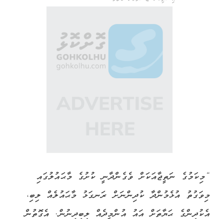
“މިކަމުގެ ނަތީޖާއަކަށް ވެގެންދާނީ ކުށުގެ މާޙައުލުގައި
މިވަގުތު އުޅެމުންދާ ކުދިންނަށް ރަނގަޅު މާޙައުލެއް ލިބި،
އެކުދިންގެ ޙަޔާތަށް އައު އުންމީދެއް ލިބިދިނުން. އެގޮތުން