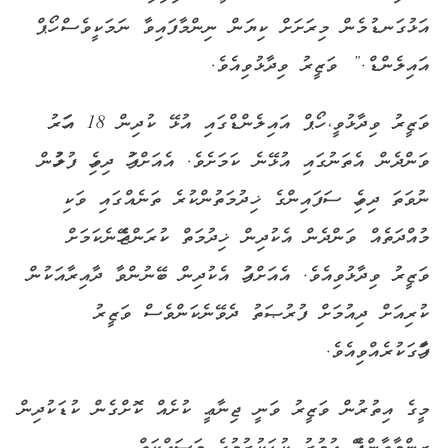
އަޅުގަނޑުމެން މިރަށަށް ކިޔަން ނިންމާފައިވާ ނަމަކީވެސް ހޯޕް
އައިލެންޑް.” ވަޒީރު ވިދާޅުވިއެވެ.
ވަޒީރު ވިދާޅުވީ، ހޯޕް އައިލެންޑްގައި އުޅޭ ކުދިން 18 އަހަރު
ވަންދެން އެތަނުގައި އުޅޭނެ ކަމަށެވެ. އެއަށްފަހު ދިވެހި ފުލުހުން
ނުވަތަ ދިވެހި ސަފައިންގެ ޚިދުމަތުންކުރެ ތަނެއްގައި ވަކި
މުއްދަތެއް ވަންދެން އެކުދިން ޚިދުމަތް ކުރަންޖެހޭނެކަމަށް
ވަޒީރު ވިދާޅުވިއެވެ. އެއަށްފަހު އެކުދިން ބޭނުންވާ ދާއިރާއަކުން
ކުރިއަށް ދިއުމަށް ފުރުޞަތު ދެވޭނެކަންވެސް ވަޒީރު
ފާހަގަކުރެއްވިއެވެ.
މީގެ އިތުރުން ވަޒީރު ވަނީ ޖިނާޢީ ކުށެއް ކޮށްގެން ކުޑަކުދިން