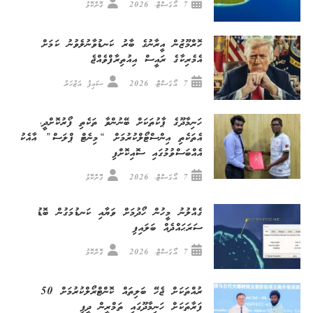
7 އޯގަސްޓް، 2026
ގޮށްކޮޅު
ހޮރްމޫޒުން އީރާނުގެ ބާރު ކަނޑުވާނުލެވުނު ކަމަށް
އެމެރިކާގެ ރައީސް އިއުތިރާފްވެއްޖެ
7 އޯގަސްޓް، 2026
ސައިފު އަޒުހަރު
ހަނިމާދޫގެ ޕާކުތަކަށް ބޭނުންވާ ތަކެތި ފޯރުކޮށްދީ،
އެތަކެތި އިންސްޓޯލްކުރުމަށް “މިނެޓް ޕްލަސް” އާއެކު
އެއްބަސްވުމުގައި ސޮއިކޮށްފި
7 އޯގަސްޓް، 2026
ގޮށްކޮޅު
ގެއްލުނު މީހުން ހޯދުމަށް ވަޔާއި ކަނޑުމަގުން ބޮޑު
ސަރަޙައްދެއް ބަލައިފި
7 އޯގަސްޓް، 2026
ގޮށްކޮޅު
ރުއްތަކަށް ޖެހޭ ބަލިތައް ކޮންޓްރޯލްކުރުމަށް 50
ފަރާތަކަށް ހަނިމާދޫގައި ތަމްރީން ދީފި