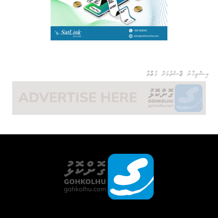
އިޝްތިހާރު ޖެއްސެވުމަށް ގުޅުއްވާ