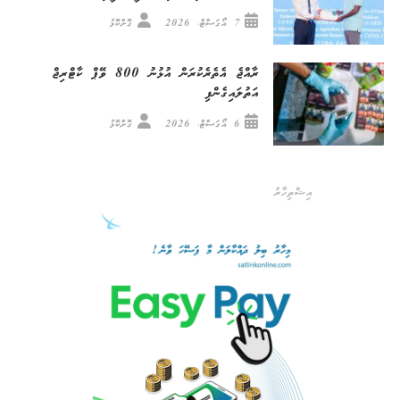
7 އޯގަސްޓް، 2026
ގޮށްކޮޅު
ރާއްޖެ އެތެރެކުރަން އުޅުނު 800 ވޭޕް ކާޓްރިޖް
އަތުލައިގެންފި
6 އޯގަސްޓް، 2026
ގޮށްކޮޅު
އިޝްތިހާރު