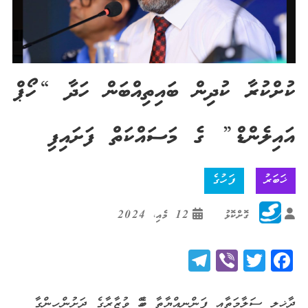
ކުށްކުރާ ކުދިން ބައިތިއްބަން ހަދާ “ހޯޕް
އައިލެންޑް” ގެ މަސައްކަތް ފަށައިފި
ޚަބަރު
ފަހުގެ
ގޮށްކޮޅު
12 މެއި، 2024
Telegram
Viber
Twitter
Facebook
ދާޚިލީ ސަލާމަތާއި ފަންނިއްޔާތާ ބެހޭ ވުޒާރާގެ ދަށުން ހިންގާ