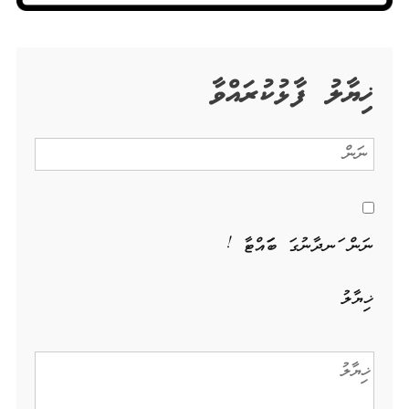
ޚިޔާލު ފާޅުކުރައްވާ
ނަން ހަނދާނުގަ ބަހައްޓާ !
ޚިޔާލު