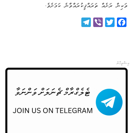
ވަކިން ރަށެއް ތަރައްޤީކުރައްވާނެ ކަމަށެވެ.
Telegram
Viber
Twitter
Facebook
އިޝްތިހާރު