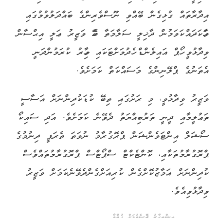
އިދާރާތައް ގުޅިގެން ބޭއްވި ނޫސްވެރިންގެ ބައްދަލުވުމުގައި
ވާހަކަދައްކަވަމުން ދާޚިލީ ސަލާމަތާ ބެހޭ ވަޒީރު ޢަލީ އިޙްސާން
ވިދާޅުވީ ހޯޕް އައިލެންޑް ހެދުމަށްޓަކައި މިހާރު ކުރަމުންދަނީ
އެތަނުގެ ޕްލޭނިންގެ މަސައްކަތް ކަމަށެވެ.
ވަޒީރު ވިދާޅުވީ، މި ރަށުގައި ތިބޭ ކުޑަކުދިންނަށް އަސާސީ
ތަޢުލީމާއި ދީނީ ތަރުބިއްޔަތު ދެވޭނެ ކަމަށެވެ. އަދި ސައިކޯ
ސޯޝަލް އިންޓަވެންޝަން ޕްރޮގުރާމު ނުވަތަ ތެރަޕީ ދިނުމުގެ
ޕްރޮގުރާމުތަކާއި، ކޮންޓެކްޓް ސްޕޯޓްސް ޕްރޮގުރާމުތައްވެސް
ކުދިންނަށް އަމާޒުކޮށްގެން ކުރިއަށްގެންދެވޭނެކަމަށް ވަޒީރު
ވިދާޅުވިއެވެ.
އިޝްތިހާރު ޖެއްސެވުމަށް ގުޅުއްވާ