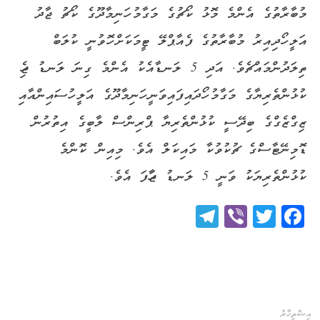
މުބާރާތުގެ އެންމެ މޮޅު ކޯޗުގެ މަގާމު ހަނިމާދޫގެ ކޯޗު ޖާދު
އަލީ ހޯދިއިރު މުބާރާތުގެ ފެއާޕްލޭ ޓީމަކަށް ހޮވުނީ ކުލަބް
ތިލަދުންމައްޗެވެ. އަދި 5 ލަނޑާއެކު އެންމެ ގިނަ ލަނޑު ޖެހި
ކުޅުންތެރިޔާގެ މަގާމު ހޯދައިފައިވަނީ ހަނިމާދޫގެ އަލީ ހުސައިންއާއި
ޒިގްޒެގްގެ ބިދޭސީ ކުޅުންތެރިޔާ ޕްރިންސް ލާބީގެ އިތުރުން
ޑޮމިނޭޓާސްގެ ޗުކުވުކާ މައިކަލް އެވެ. މިއިން ކޮންމެ
ކުޅުންތެރިޔަކު ވަނީ 5 ލަނޑު ޖަހާފަ އެވެ.
Telegram
Viber
Twitter
Facebook
އިޝްތިހާރު