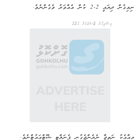
ނިމިގެން ދިޔައީ 2-2 ކުން އެއްވަރު ވެގެންނެވެ.
އިޝްތިހާރު ޖެއްސެވުމަށް ގުޅުއްވާ
މިއާއެކު ނަތީޖާ ނެރެންޖެގުނީ ޕެނަލްޓީ ޝޫޓްއައުޓްނެވެ.