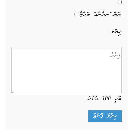
ނަން ހަނދާނުގަ ބަހައްޓާ !
ޚިޔާލު
ބާކީ
300
އަކުރު