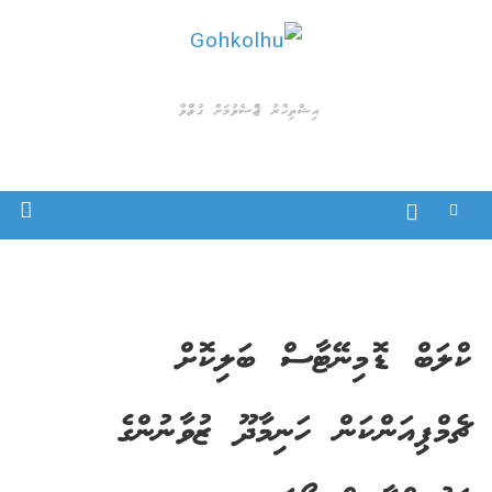
Ski
t
Gohkolhu
Dhamaa Geney Gohkolhu
conten
އިޝްތިހާރު ޖެއްސެވުމަށް ގުޅުއްވާ
ކްލަބް ޑޮމިނޭޓާސް ބަލިކޮށް
ޗެމްޕިއަންކަން ހަނިމާދޫ ޒުވާނުންގެ