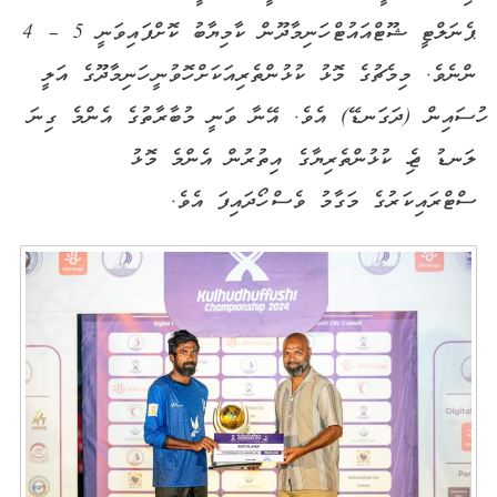
ޕެނަލްޓީ ޝޫޓްއައުޓް ހަނިމާދޫން ކާމިޔާބު ކޮށްފައިވަނީ 5 – 4
ންނެވެ. މިމެޗުގެ މޮޅު ކުޅުންތެރިއަކަށް ހޮވުނީ ހަނިމާދޫގެ އަލީ
ހުސައިން (ދަގަނޑޭ) އެވެ. އޭނާ ވަނީ މުބާރާތުގެ އެންމެ ގިނަ
ލަނޑު ޖެހި ކުޅުންތެރިޔާގެ އިތުރުން އެންމެ މޮޅު
ސްޓްރައިކަރުގެ މަގާމު ވެސް ހޯދައިފަ އެވެ.