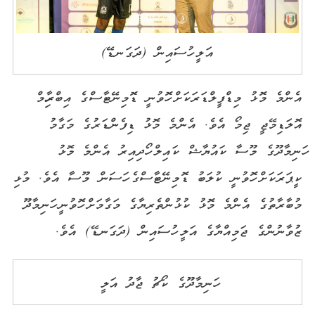
އަލީ ހުސައިން (ދަގަނޑޭ)
އެންމެ މޮޅު މިޑްފީލްޑަރަކަށް ހޮވުނީ ޑޮމިނޭޓާސްގެ އިބްރާހިމް
އޮލަޑިމޭޖީ ޖިމޯ އެވެ. އެންމެ މޮޅު ޑިފެންޑަރުގެ މަގާމު
ހަނިމާދޫގެ މޫސާ ކައުޔާޝް ކައިލް ހޯދިއިރު އެންމެ މޮޅު
ކީޕަރަކަށް ހޮވުނީ ކުލަބު ޑޮމިނޭޓާސްގެ ހަސަން މޫސާ އެވެ. މުޅި
މުބާރާތުގެ އެންމެ މޮޅު ކުޅުންތެރިޔާގެ މަގާމަށް ހޮވުނީ ހަނިމާދޫ
ޒުވާނުންގެ ޖަމިއްޔާގެ އަލީ ހުސައިން (ދަގަނޑޭ) އެވެ.
ހަނިމާދޫގެ ކޯޗު ޖާދު އަލީ