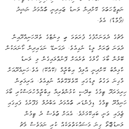
ނަތީޖާ ހަމަހަމަ ކޮށްދިން ލަނޑު ޖަހައިދިނީ މުހައްމަދު ނަޝީދު
(ފޯވާޑް) އެވެ.
މެޗުގެ ދެވަނަ ހާފުގެ ފުރަތަމަ ވިހި މިނެޓްގެ ތެރޭ ހަނިމާދޫއިން
ދެވަނަ ފަހަރަށް ލީޑު ނެގިއެވެ. ދަގަނޑޭ ނަގައިދިން ކޯނަރަކުން
ބޮލުން ބޯޅަ ގޯލުގެ ތެރެއަށް ފޮނުވާލައިގެން މި ލަނޑު
ކާމިޔާބު ކޮށްދިނީ އާލިފް އިބްރާހީމް (ކޮއްކޮ) އެވެ. ހަނިމާދޫއަށް
މާގިނަ ވަގުތު ލީޑުގައި އޮވެވޭގޮތެއް ނުވިއެވެ. އަރިމަތިން
ހިރިމަރަދޫ ޓީމުގެ ބިދޭސީ ކުޅުންތެރިޔާ އިބްރާހީމް ހުރަސްކުރި ބޯޅަ
ހަނިމާދޫ ޓީމްގެ ޑިފެންޑަރ މުހައްމަދު އަބްދުލް ޤަފޫރުގެ ފައިގައި
ޖެހިފައި ވަނީ ބައިކޮޅަށެވެ. އެއަށް ފަހުވެސް ދެ ޓީމުން
ލަނޑުޖެހޭތޯ ގިނަ މަސައްކަތްތަކެއް ކުރި ނަމަވެސް މެޗު