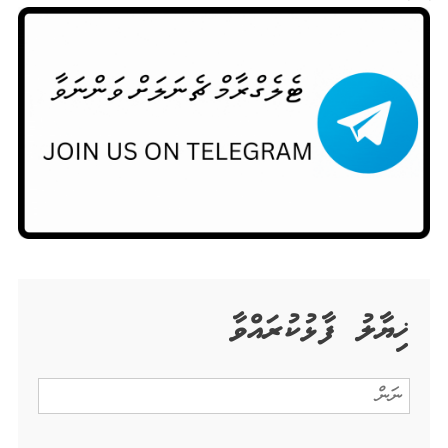
ޚިޔާލު ފާޅުކުރައްވާ