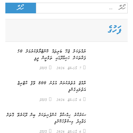
Search
for:
ފަހުގެ
ރުއްތަކަށް ޖެހޭ ބަލިތައް ކޮންޓްރޯލްކުރުމަށް 50
ފަރާތަކަށް ހަނިމާދޫގައި ތަމްރީން ދީފި
7 އޯގަސްޓް، 2026
ގޮށްކޮޅު
ރާއްޖެ އެތެރެކުރަން އުޅުނު 800 ވޭޕް ކާޓްރިޖް
އަތުލައިގެންފި
6 އޯގަސްޓް، 2026
ގޮށްކޮޅު
ސަރުކާރު ހިއްސާވާ ކުންފުނިތަކަށް ބިން ދޫކުރެވޭ ގޮތަށް
ގަވާއިދު އިސްލާހުކޮށްފި
6 އޯގަސްޓް، 2026
ގޮށްކޮޅު