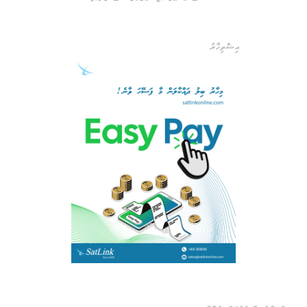
އިޝްތިހާރު