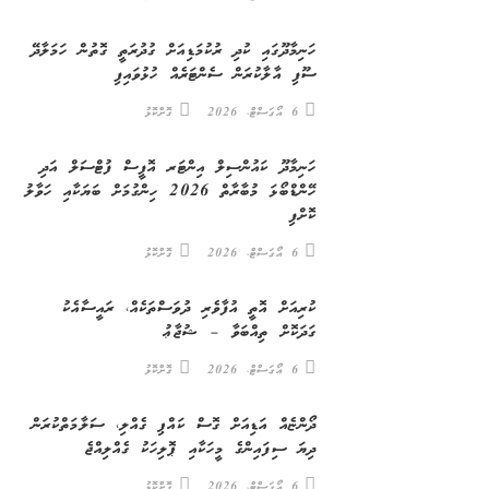
ހަނިމާދޫގައި ކުދި ރުކުމަޑިއަށް ގުދުރަތީ ގޮތުން ހަމަލާދޭ
ސޫފި އާލާކުރަން ސެންޓަރެއް ހުޅުވައިފި
6 އޯގަސްޓް، 2026
ގޮށްކޮޅު
ހަނިމާދޫ ކައުންސިލް އިންޓަރ އޮފީސް ފުޓްސަލް އަދި
ހޭންޑްބޯޅަ މުބާރާތް 2026 ހިންގުމަށް ބަޔަކާއި ހަވާލު
ކޮށްފި
6 އޯގަސްޓް، 2026
ގޮށްކޮޅު
ކުރިއަށް އޮތީ އުފާވެރި ދުވަސްތަކެއް، ރައީސާއެކު
ގަދަކޮށް ތިއްބަވާ – ޝުޖާޢު
6 އޯގަސްޓް، 2026
ގޮށްކޮޅު
ދޯންޏެއް އަޑިއަށް ގޮސް ކައްޕި ގެއްލި، ސަލާމަތްކުރަން
ދިޔަ ސިފައިންގެ މީހަކާއި ޕޮލިހަކު ގެއްލިއްޖެ
6 އޯގަސްޓް، 2026
ގޮށްކޮޅު