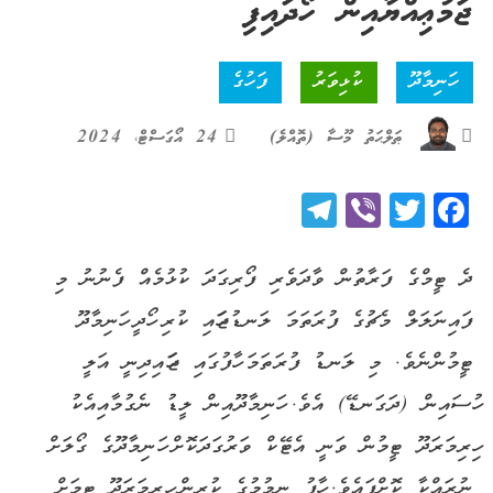
ޖަމުޢިއްޔާއިން ހޯދައިފި
ހަނިމާދޫ
ކުޅިވަރު
ފަހުގެ
ޠަލްޙަތު މޫސާ (ތޮއްލެ)
24 އޯގަސްޓް، 2024
Telegram
Viber
Twitter
Facebook
ދެ ޓީމްގެ ފަރާތުން ވާދަވެރި ފޯރިގަދަ ކުޅުމެއް ފެނުނު މި
ފައިނަލަލް މެޗުގެ ފުރަތަމަ ލަނޑުޖަހައި ކުރި ހޯދީ ހަނިމާދޫ
ޓީމުންނެވެ. މި ލަނޑު ފުރަތަމަ ހާފުގައި ޖަހައިދިނީ އަލީ
ހުސައިން (ދަގަނޑޭ) އެވެ. ހަނިމާދޫއިން ލީޑު ނެގުމާއިއެކު
ހިރިމަރަދޫ ޓީމުން ވަނީ އެޓޭކް ވަރުގަދަކޮށް ހަނިމާދޫގެ ގޯލަށް
ނުރައްކާ ކޮށްފައެވެ. ހާފު ނިމުމުގެ ކުރިން ހިރިމަރަދޫ ޓީމަށް