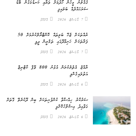
ގެއްލުނު މީހުން ހޯދުމަށް ވަޔާއި ކަނޑުމަގުން ބޮޑު
ސަރަޙައްދެއް ބަލައިފި
7 އޯގަސްޓް، 2026
ގޮށްކޮޅު
ރުއްތަކަށް ޖެހޭ ބަލިތައް ކޮންޓްރޯލްކުރުމަށް 50
ފަރާތަކަށް ހަނިމާދޫގައި ތަމްރީން ދީފި
7 އޯގަސްޓް، 2026
ގޮށްކޮޅު
ރާއްޖެ އެތެރެކުރަން އުޅުނު 800 ވޭޕް ކާޓްރިޖް
އަތުލައިގެންފި
6 އޯގަސްޓް، 2026
ގޮށްކޮޅު
ސަރުކާރު ހިއްސާވާ ކުންފުނިތަކަށް ބިން ދޫކުރެވޭ ގޮތަށް
ގަވާއިދު އިސްލާހުކޮށްފި
6 އޯގަސްޓް، 2026
ގޮށްކޮޅު