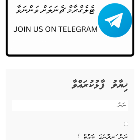
ޚިޔާލު ފާޅުކުރައްވާ
ނަން ހަނދާނުގަ ބަހައްޓާ !