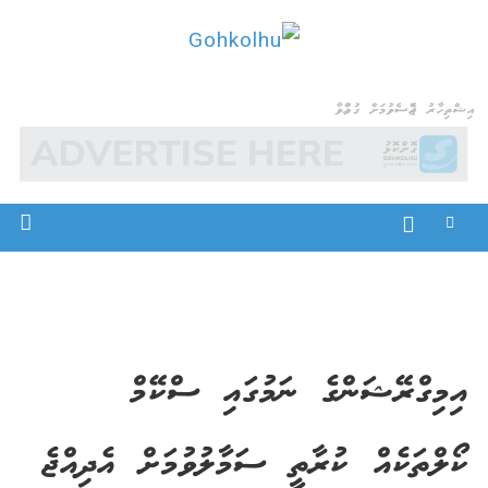
Ski
t
Gohkolhu
Dhamaa Geney Gohkolhu
conten
އިޝްތިހާރު ޖެއްސެވުމަށް ގުޅުއްވާ
އިމިގްރޭޝަންގެ ނަމުގައި ސްކޭމް
ކޯލްތަކެއް ކުރާތީ ސަމާލުވުމަށް އެދިއްޖެ