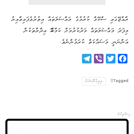
ރާއްޖޭގައި ސްކޭމް ކުރުމުގެ މައްސަލަތައް އިތުރުވެފައިވާއިރު
މިފަދަ މައްސަލަތައް މަދުކުރުމަށް ކަމާބެހޭ އިދާރާތަކުން
އަންނަނީ މަސައްކަތް ކުރަމުންނެވެ.
Telegram
Viber
Twitter
Facebook
Tagged
އިމިގްރޭޝަން
އިޝްތިހާރު