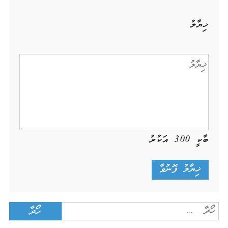
ޚިޔާލު
ބާކީ
300
އަކުރު
Search