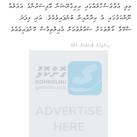
މިއީ އެއްވެސް ހާލެއްގައި އިމިގްރޭޝަން އޮފިސަރުންގެ އަމަލެއް
ނޫންކަމުގައި އެ އިދާރާއިން ބުނެފައިވެއެވެ. އަދި މިފަދަ
ސްކޭމް ކޯލްތަކަށް ސަމާލުވުމަށް އެއިލްތިމާސް ކޮށްފައިވެއެވެ.
އިޝްތިހާރު ޖެއްސެވުމަށް ގުޅުއްވާ