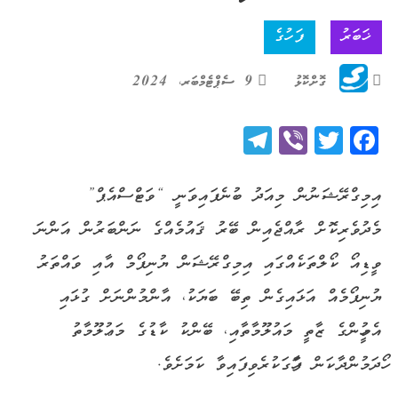
ޚަބަރު
ފަހުގެ
ގޮށްކޮޅު
9 ސެޕްޓެމްބަރ، 2024
Telegram
Viber
Twitter
Facebook
އިމިގްރޭޝަނުން މިއަދު ބުނެފައިވަނީ “ވަޓްސްއެޕް”
މެދުވެރިކޮށް ރާއްޖެއިން ބޭރު ޤައުމެއްގެ ނަންބަރުން އަންނަ
ވީޑިއޯ ކޯލްތަކެއްގައި އިމިގްރޭޝަން ޔުނިފޯމް އާއި ވައްތަރު
ޔުނިފޯމެއް އަޅައިގެން ތިބޭ ބަޔަކު، އާންމުންނަށް ގުޅައި
އެމީހުންގެ ޒާތީ މައުލޫމާތާއި، ބޭންކު ކާޑުގެ މަޢުލޫމާތު
ހޯދަމުންދާކަން ފާހަގަކުރެވިފައިވާ ކަމަށެވެ.