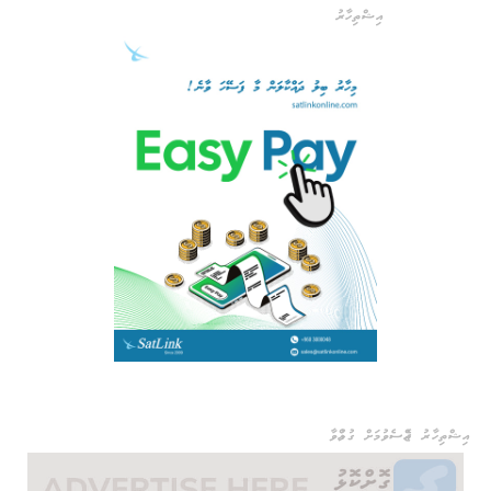
އިޝްތިހާރު
އިޝްތިހާރު ޖެއްސެވުމަށް ގުޅުއްވާ