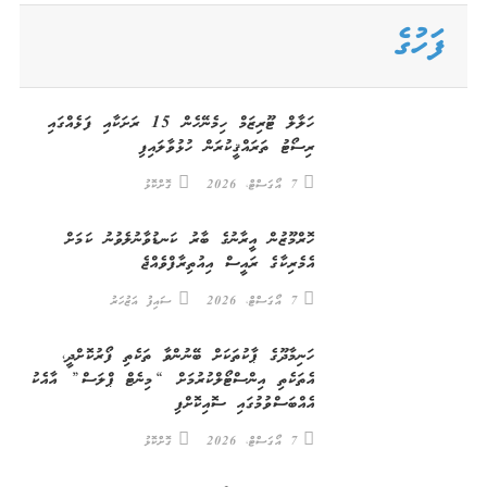
for:
ފަހުގެ
ހަލާލް ޓޫރިޒަމް ހިމެނޭހެން 15 ރަށަކާއި ފަޅެއްގައި
ރިސޯޓު ތަރައްޤީކުރަން ހުޅުވާލައިފި
7 އޯގަސްޓް، 2026
ގޮށްކޮޅު
ހޮރްމޫޒުން އީރާނުގެ ބާރު ކަނޑުވާނުލެވުނު ކަމަށް
އެމެރިކާގެ ރައީސް އިއުތިރާފްވެއްޖެ
7 އޯގަސްޓް، 2026
ސައިފު އަޒުހަރު
ހަނިމާދޫގެ ޕާކުތަކަށް ބޭނުންވާ ތަކެތި ފޯރުކޮށްދީ،
އެތަކެތި އިންސްޓޯލްކުރުމަށް “މިނެޓް ޕްލަސް” އާއެކު
އެއްބަސްވުމުގައި ސޮއިކޮށްފި
7 އޯގަސްޓް، 2026
ގޮށްކޮޅު