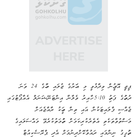
ޕީޖީ އޮފީހުން ވިދާޅުވީ މި އަހަރުގެ ޖުލައި މަހުގެ 24 ވަނަ
ދުވަހުގެ ފަތިހު 5:10 ހާއިރު ވެލާނާ އިންޓަނޭޝަނަލް އެއާޕޯޓުގައި
ޖެއްސި ފްލައިޓަކުން އައި ތިން މީހަކު ރާއްޖެއަށް
މަސްތުވާތަކެތި އެތެރެކުރިކަމަށް ތުހުމަތުކުރެވޭ މައްސަލައިގެ
ތަހުގީގު ނިންމައި ދައުވާކޮށްދިނުމަށް އެދި ޕްރޮސެކިއުޓާ