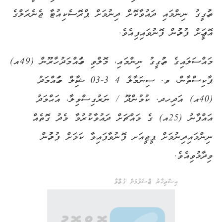
ތަހުގީގު ނިންމައި ދައުވާކޮށް ދިނުމަށް ޕްރޮސެކިއުޓާ ޖެނެރަލްގެ
އޮފީހަށް ފުލުހުން ފޮނުވައިފިއެވެ.
މައްސަލައިގެ ތަހުގީގު ނިންމައި، މޮލްވި މުހައްމަދު ހާރޫން (49އ)
ޕާކިސްތާން، ވ. ސިނަމާލެ 4 3-03 ޝާހިލް މުހައްމަދު
(40އ) އަދި ހދ. ކުމުންދޫ / ނަރުގިސްވިލާ، އަޙްމަދު
އައްފާނު (25އ) ގެ މައްޗަށް ދައުވާކުރުމާ މެދު ގޮތެއް
ނިންމައިދިނުމަށް ޕީޖީއަށ ފޮނުވާފައިވާ ކަމަށް ފުލުހުން
ވިދާޅުވިއެވެ.
އިޝްތިހާރު ޖެއްސެވުމަށް ގުޅުއްވާ