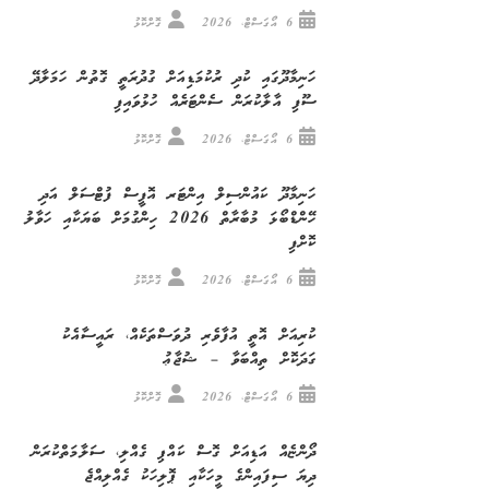
6 އޯގަސްޓް، 2026
ގޮށްކޮޅު
ހަނިމާދޫގައި ކުދި ރުކުމަޑިއަށް ގުދުރަތީ ގޮތުން ހަމަލާދޭ
ސޫފި އާލާކުރަން ސެންޓަރެއް ހުޅުވައިފި
6 އޯގަސްޓް، 2026
ގޮށްކޮޅު
ހަނިމާދޫ ކައުންސިލް އިންޓަރ އޮފީސް ފުޓްސަލް އަދި
ހޭންޑްބޯޅަ މުބާރާތް 2026 ހިންގުމަށް ބަޔަކާއި ހަވާލު
ކޮށްފި
6 އޯގަސްޓް، 2026
ގޮށްކޮޅު
ކުރިއަށް އޮތީ އުފާވެރި ދުވަސްތަކެއް، ރައީސާއެކު
ގަދަކޮށް ތިއްބަވާ – ޝުޖާޢު
6 އޯގަސްޓް، 2026
ގޮށްކޮޅު
ދޯންޏެއް އަޑިއަށް ގޮސް ކައްޕި ގެއްލި، ސަލާމަތްކުރަން
ދިޔަ ސިފައިންގެ މީހަކާއި ޕޮލިހަކު ގެއްލިއްޖެ