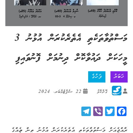
މަސްތުވާތަކެތި އެތެރެކުރަން އުޅުނު 3
މީހަކަށް ދައުވާކޮށް ދިނުމަށް ފޮނުވައިފި
ޚަބަރު
ފަހުގެ
ގޮށްކޮޅު
22 ސެޕްޓެމްބަރ، 2024
Telegram
Viber
Twitter
Facebook
ރާއްޖެއަށް މަސްތުވާތަކެތި އެތެރެކުރަން އުޅުނު ތިން މީހެއްގެ