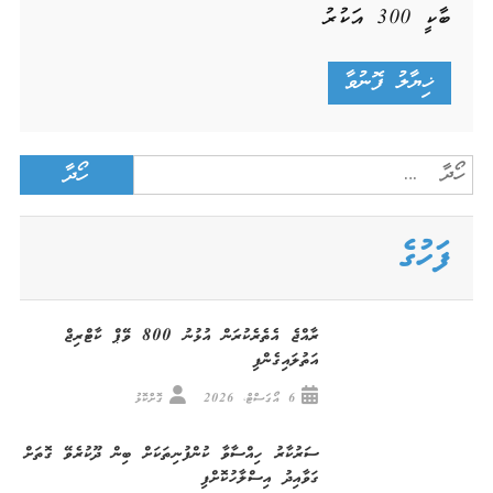
ބާކީ
300
އަކުރު
Search
for:
ފަހުގެ
ރާއްޖެ އެތެރެކުރަން އުޅުނު 800 ވޭޕް ކާޓްރިޖް
އަތުލައިގެންފި
6 އޯގަސްޓް، 2026
ގޮށްކޮޅު
ސަރުކާރު ހިއްސާވާ ކުންފުނިތަކަށް ބިން ދޫކުރެވޭ ގޮތަށް
ގަވާއިދު އިސްލާހުކޮށްފި