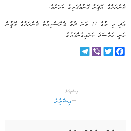
ޖެނެރަލްގެ އޮފީހަށް ފޮނުވާފައިވާ ކަމަށެވެ.
އަދި މި މަހުގެ 17 ވަނަ ދުވަހު ޕްރޮސެކިއުޓާ ޖެނެރަލްގެ އޮފީހުން
ވަނީ މައްސަލަ ބަލައިގެންފައެވެ.
Telegram
Viber
Twitter
Facebook
އިޝްތިހާރު