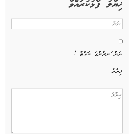
ޚިޔާލު ފާޅުކުރައްވާ
ނަން ހަނދާނުގަ ބަހައްޓާ !
ޚިޔާލު