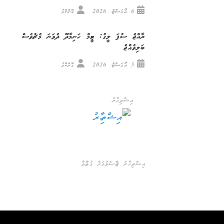
6 އޯގަސްޓް، 2026
ގޮށްކޮޅު
ރާއްޖެ ސުޕަ ލީގު: ޓީމް ހަނިމާދޫ ދެވަނަ މެޗުވެސް
ބަލިވެއްޖެ
5 އޯގަސްޓް، 2026
ގޮށްކޮޅު
އިޝްތިހާރު
އިޝްތިހާރު ޖެއްސެވުމަށް ގުޅުއްވާ