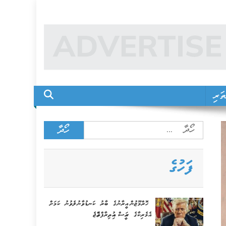
ަރި
Search
for:
ފަހުގެ
ހޮރްމޫޒުން އީރާނުގެ ބާރު ކަނޑުވާނުލެވުނު ކަމަށް
އެމެރިކާގެ ރައީސް އިއުތިރާފްވެއްޖެ