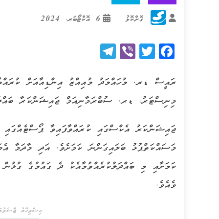
ގޮށްކޮޅު
6 އޮކްޓޯބަރ، 2024
Telegram
Viber
Twitter
Facebook
ރައީސް ޑރ. މުހައްމަދު މުއިއްޒު އިންޑިއާއަށް ކުރައްވާ
މިނިސްޓަރު، ޑރ. ސުބްރަމާނިއަމް ޖައިޝަންކަރާ ބައްދަލު
ޖައިޝަންކަރު އެކްސްގައި ކުރައްވާފައިވާ ޕޯސްޓެއްގައި 
މަސައްކަތްޕުޅު ބަލައިގަންނަ ކަމަށެވެ. އަދި މާދަމާ އެމަ
ކަމަށާއި މި ބައްދަލުކުރެއްވުމާއެކު ދެ ގައުމުގެ ގުޅުން 
ވެއެވެ.
އިޝްތިހާރު ޖެއްސެވުމަށ