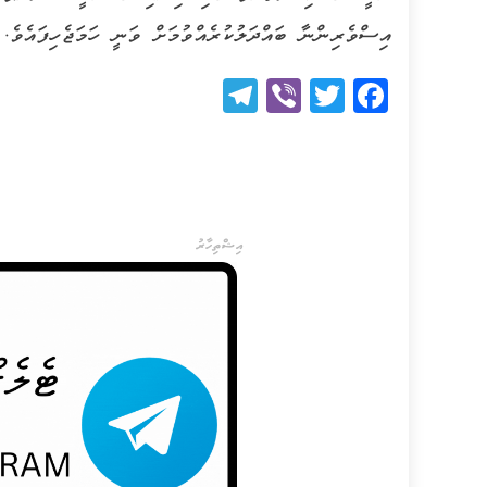
އިސްވެރިންނާ ބައްދަލުކުރެއްވުމަށް ވަނީ ހަމަޖެހިފައެވެ.
Telegram
Viber
Twitter
Facebook
އިޝްތިހާރު