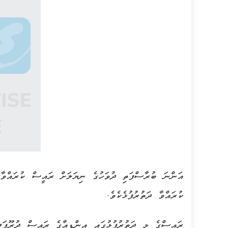
އަންނަ ބުރާސްފަތި ދުވަހުގެ ނިޔަލަށް ރައީސް ކުރައްވާ 
ކުރައްވާ ދަތުރުފުޅެކެވެ.
ރައީސްގެ މި ދަތުރުފުޅުގައި އިންޑިއާގެ ރައީސް ދުރޫޕަދ