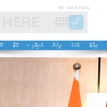
އިޝްތިހާރު ޖެއްސެވުމަށް ގުޅުއްވާ
ރިޕޯޓް
ވާހަކަ
މީހުން
މުނިފޫހި
ފޮޓޯ
ނޫތ