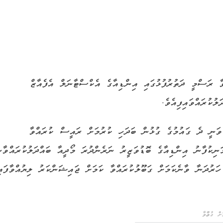
 ރަސްމީ ދަތުރުފުޅުގައި އިންޑިއާގެ އެކްސްޓާނަލް އެފެއާޒް
ކުރައްވައިފިއެވެ.
ވަނީ ދެ ގައުމުގެ ގުޅުން ބަދަހި ކުރުމަށް ރައީސް ކުރައްވާ
ނިކުފާނު އިންޑިއާގެ ބޮޑުވަޒީރު ނަރެންދުރަ މޯދީއާ ބައްދަލުކުރައްވާނ
ހަރުދަނާ ވާނެކަމަށް ގަބޫލުކުރައްވާ ކަމަށް ޖައިޝަންކަރު ލިޔުއްވާފައި
ް ގުޅުއްވާ