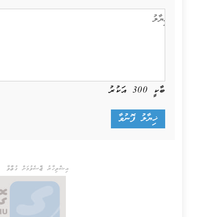
ބާކީ
300
އަކުރު
އިޝްތިހާރު ޖެއްސެވުމަށް ގުޅުއްވާ