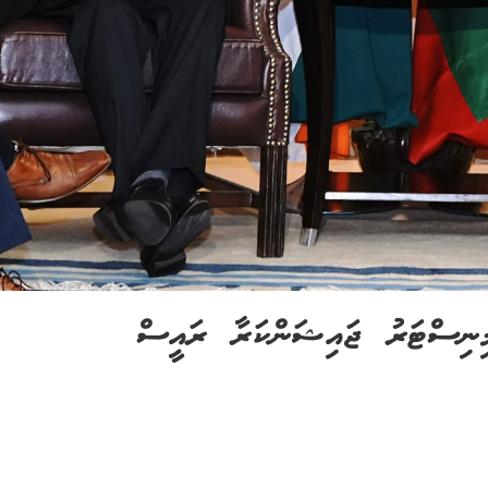
ިނިސްޓަރު ޖައިޝަންކަރާ ރައީސް