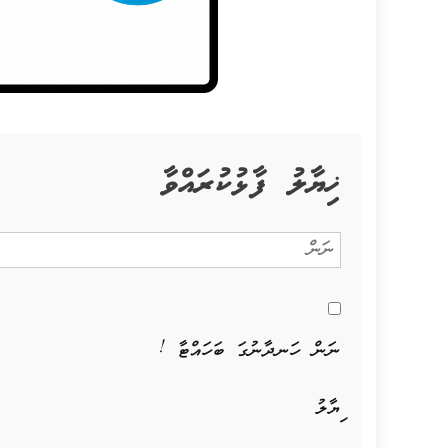
ޚިޔާލު ފާޅުކުރައްވާ
ނަން ހަނދާނުގަ ބަހައްޓާ !
ޚިޔާލު