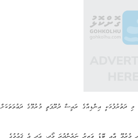
މި ދަތުރުފުޅަކީ އިންޑިއާގެ ރައީސް ދުރޫޕަތީ މުރުމޫގެ ދަޢުވަތަކަށް
ީ މުރުމޫ އާއި ބޮޑު ވަޒީރު ނަރެންދުރަ މޯދީ، އަދި އެ ޤައުމުގެ