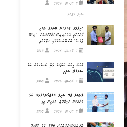
7 އޯގަސްޓް، 2026
ސައިފު އަޒުހަރު
ހަނިމާދޫގެ ޕާކުތަކަށް ބޭނުންވާ ތަކެތި
ފޯރުކޮށްދީ، އެތަކެތި އިންސްޓޯލްކުރުމަށް “މިނެޓް
ޕްލަސް” އާއެކު އެއްބަސްވުމުގައި ސޮއިކޮށްފި
7 އޯގަސްޓް، 2026
ގޮށްކޮޅު
ގެއްލުނު މީހުން ހޯދުމަށް ވަޔާއި ކަނޑުމަގުން ބޮޑު
ސަރަޙައްދެއް ބަލައިފި
7 އޯގަސްޓް، 2026
ގޮށްކޮޅު
ރުއްތަކަށް ޖެހޭ ބަލިތައް ކޮންޓްރޯލްކުރުމަށް 50
ފަރާތަކަށް ހަނިމާދޫގައި ތަމްރީން ދީފި
7 އޯގަސްޓް، 2026
ގޮށްކޮޅު
ރާއްޖެ އެތެރެކުރަން އުޅުނު 800 ވޭޕް ކާޓްރިޖް