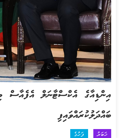
އިންޑިއާގެ އެކްސްޓާނަލް އެފެއާސް މ
ބައްދަލުކުރައްވައިފި
ޚަބަރު
ފަހުގެ