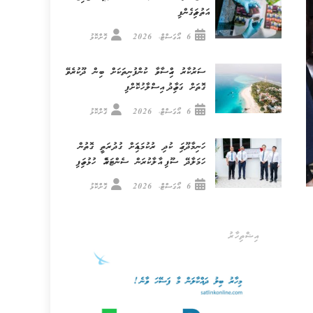
އަތުލައިގެންފި
6 އޯގަސްޓް، 2026
ގޮށްކޮޅު
ސަރުކާރު ހިއްސާވާ ކުންފުނިތަކަށް ބިން ދޫކުރެވޭ
ގޮތަށް ގަވާއިދު އިސްލާހުކޮށްފި
6 އޯގަސްޓް، 2026
ގޮށްކޮޅު
ހަނިމާދޫގައި ކުދި ރުކުމަޑިއަށް ގުދުރަތީ ގޮތުން
ހަމަލާދޭ ސޫފި އާލާކުރަން ސެންޓަރެއް ހުޅުވައިފި
6 އޯގަސްޓް، 2026
ގޮށްކޮޅު
އިޝްތިހާރު