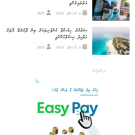
އަތުލައިގެންފި
6 އޯގަސްޓް، 2026
ގޮށްކޮޅު
ސަރުކާރު ހިއްސާވާ ކުންފުނިތަކަށް ބިން ދޫކުރެވޭ ގޮތަށް
ގަވާއިދު އިސްލާހުކޮށްފި
6 އޯގަސްޓް، 2026
ގޮށްކޮޅު
އިޝްތިހާރު