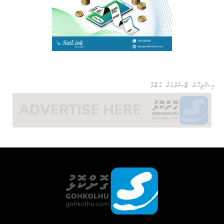
އިޝްތިހާރު ޖެއްސެވުމަށް ގުޅުއްވާ