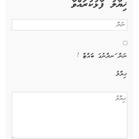
ޚިޔާލު ފާޅުކުރައްވާ
ނަން ހަނދާނުގަ ބަހައްޓާ !
ޚިޔާލު