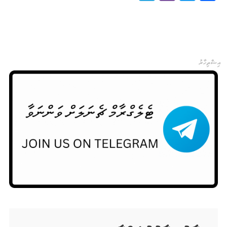
އިޝްތިހާރު