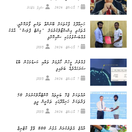
7 އޯގަސްޓް، 2026
ސައިފު އަޒުހަރު
ހަނިމާދޫގެ ޕާކުތަކަށް ބޭނުންވާ ތަކެތި ފޯރުކޮށްދީ،
އެތަކެތި އިންސްޓޯލްކުރުމަށް “މިނެޓް ޕްލަސް” އާއެކު
އެއްބަސްވުމުގައި ސޮއިކޮށްފި
7 އޯގަސްޓް، 2026
ގޮށްކޮޅު
ގެއްލުނު މީހުން ހޯދުމަށް ވަޔާއި ކަނޑުމަގުން ބޮޑު
ސަރަޙައްދެއް ބަލައިފި
7 އޯގަސްޓް، 2026
ގޮށްކޮޅު
ރުއްތަކަށް ޖެހޭ ބަލިތައް ކޮންޓްރޯލްކުރުމަށް 50
ފަރާތަކަށް ހަނިމާދޫގައި ތަމްރީން ދީފި
7 އޯގަސްޓް، 2026
ގޮށްކޮޅު
ރާއްޖެ އެތެރެކުރަން އުޅުނު 800 ވޭޕް ކާޓްރިޖް