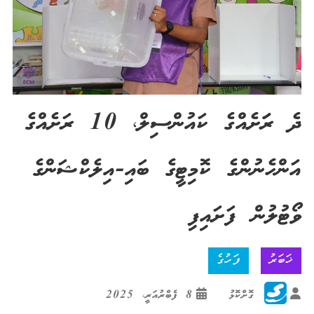
ދެ ރަަށެއްގެ ކައުންސިލް، 10 ރަށެއްގެ
އަންހެނުންގެ ކޮމިޓީގެ ބައި-އިލެކްޝަންގެ
ވޯޓުލުން ފަށައިފި
ޚަބަރު
ފަހުގެ
ގޮށްކޮޅު
8 ފެބްރުއަރީ، 2025