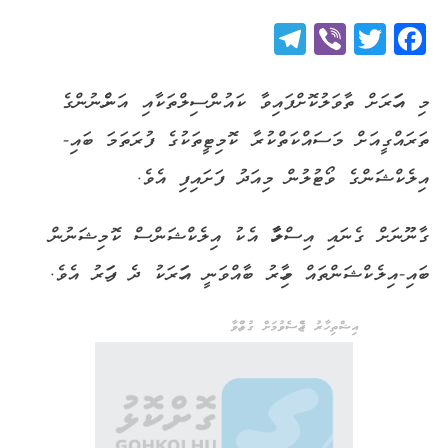
Telegram
Viber
Twitter
Facebook
މި އަހަރަށް ތާވަލުކޮށްފައިވާ ކައުންސިލްތަކާއި އަންހެނުންގެ
ތަރައްގީއަށް މަސައްކަތްކުރާ ކޮމިޓީތަކުގެ ފުރަތަމަ ބައި-
އިލެކްޝަންގެ ވޯޓުލުން މިއަދު ފަށައިފި އެވެ.
ގާނޫނަށް ގެނައި އިސްލާހާ އެކު އިލެކްޝަންސް ކޮމިޝަނުން
ބައި-އިލެކްޝަންތައް މިހާރު ބާއްވަނީ އަހަރަކު ދެ ފަހަރު އެވެ.
އިޝްތިހާރު ޖެއްސެވުމަށް ގުޅުއްވާ