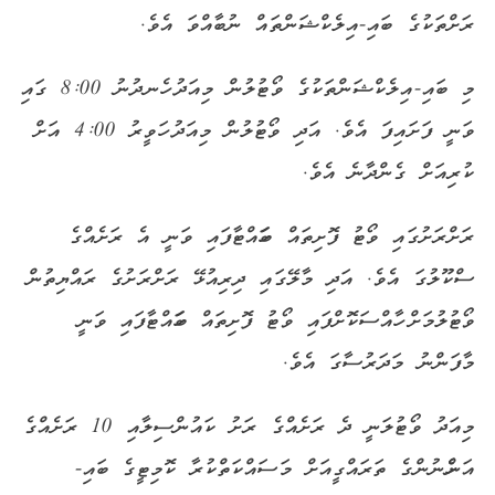
ރަށްތަކުގެ ބައި-އިލެކްޝަންތައް ނުބާއްވަ އެވެ.
މި ބައި-އިލެކްޝަންތަކުގެ ވޯޓުލުން މިއަދު ހެނދުނު 8:00 ގައި
ވަނީ ފަށައިފަ އެވެ. އަދި ވޯޓުލުން މިއަދު ހަވީރު 4:00 އަށް
ކުރިއަށް ގެންދާނެ އެވެ.
ރަށްރަށުގައި ވޯޓު ފޮށިތައް ބަހައްޓާފައި ވަނީ އެ ރަށެއްގެ
ސްކޫލުގަ އެވެ. އަދި މާލޭގައި ދިރިއުޅޭ ރަށްރަށުގެ ރައްޔިތުން
ވޯޓުލުމަށް ހާއްސަކޮށްފައި ވޯޓު ފޮށިތައް ބަހައްޓާފައި ވަނީ
މާފަންނު މަދަރުސާގަ އެވެ.
މިއަދު ވޯޓުލަނީ ދެ ރަށެއްގެ ރަށު ކައުންސިލާއި 10 ރަށެއްގެ
އަންހެނުންގެ ތަރައްގީއަށް މަސައްކަތްކުރާ ކޮމިޓީގެ ބައި-