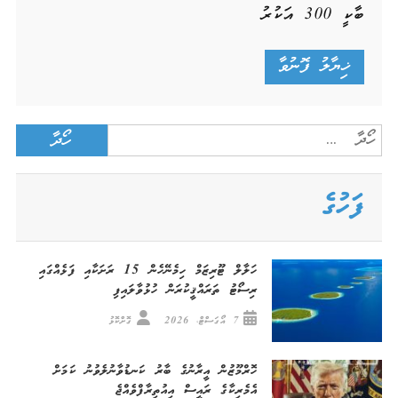
ބާކީ
300
އަކުރު
Search
for:
ފަހުގެ
ހަލާލް ޓޫރިޒަމް ހިމެނޭހެން 15 ރަށަކާއި ފަޅެއްގައި
ރިސޯޓު ތަރައްޤީކުރަން ހުޅުވާލައިފި
7 އޯގަސްޓް، 2026
ގޮށްކޮޅު
ހޮރްމޫޒުން އީރާނުގެ ބާރު ކަނޑުވާނުލެވުނު ކަމަށް
އެމެރިކާގެ ރައީސް އިއުތިރާފްވެއްޖެ