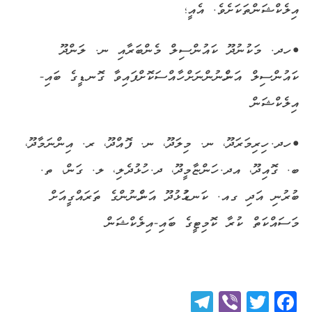
އިލެކްޝަންތަކަށެވެ. އެއީ؛
• ހދ. މަކުނުދޫ ކައުންސިލް މެންބަރާއި ނ. ލަންދޫ
ކައުންސިލް އަންހެނުންނަށް ހާއްސަކޮށްފައިވާ ގޮނޑީގެ ބައި-
އިލެކްޝަން
• ހދ. ހިރިމަރަދޫ، ނ. މިލަދޫ، ނ. ފޮއްދޫ، ރ. އިންނަމާދޫ،
ބ. ގޮއިދޫ، އދ. ހަންޏާމީދޫ، ދ. ހުޅުދެލި، ލ. ގަން، ތ.
ބުރުނި އަދި ގއ. ކަނޑުހުޅުދޫ އަންހެނުންގެ ތަރައްގީއަށް
މަސައްކަތް ކުރާ ކޮމިޓީގެ ބައި-އިލެކްޝަން
Telegram
Viber
Twitter
Facebook