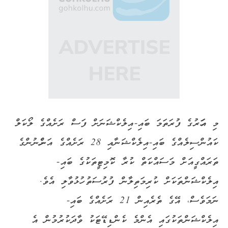
މި އަހަރުގެ ފުރަތަމަ ބައި-އިލެކްޝަނަށް ފަސް ރަށެއްގެ ލޯކަލް
ކައުންސިލެއްގެ ބައި-އިލެކްޝަނާއި 28 ރަށެއްގެ އަންހެނުންގެ
ތަރައްގީއަށް މަސައްކަތް ކުރާ ކޮމިޓީތަކުގެ ބައި-
އިލެކްޝަންތަކަށް ކުރިމަތިލާން ފުރުސަތު ހުޅުވާލި އެވެ.
ނަމަވެސް، އޭގެ ތެރެއިން 21 ރަށެއްގެ ބައި-
އިލެކްޝަންތަކުގައި އެންމެ ކެންޑިޑޭޓަކު ވާދަކުރުމުން އެ