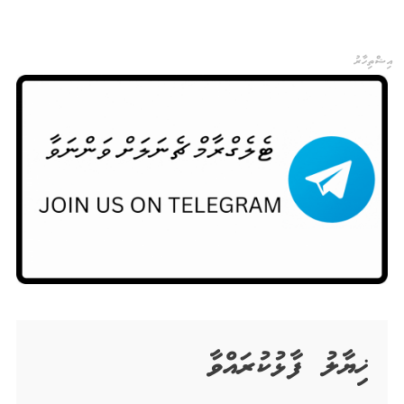
އިޝްތިހާރު
ޚިޔާލު ފާޅުކުރައްވާ