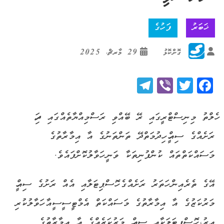
ޚަބަރު
ފަހުގެ
ގޮށްކޮޅު
29 މާރޗް، 2025
Telegram
Viber
Twitter
Facebook
ހެލްތު މިނިސްޓްރީގައި ރޭ ބޭއްވި ރަސްމިއްޔާތެއްގައި ދިހަ
ރަށެއްގެ ސިއްހީ ހިދުމަތްދޭ ތަންތަނުގެ އާ އިމާރާތުގެ
މަސައްކަތްތައް ކުންފުނިތަކާ ވަނީ ހަވާލުކޮށްފައެވެ.
އޭގެ ތެރެއިން ހަތަރު ރަށެއްގެ ހޮސްޕިޓަލާއި އެއް ރަށުގެ ސިއްހީ
މަރުކަޒުގެ އާ އިމާރާތުގެ މަސައްކަތް އެމްޓީސީސީއާ ހަވާލުކުރި
އިރު، ހޮސްޕިޓަލަކާއި ސިއްހީ މަރުކަޒެއްގެ އާ އިމާރާތުގެ