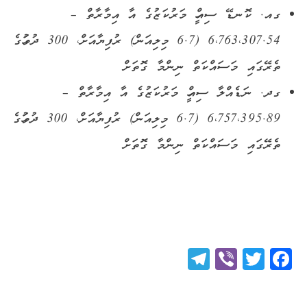
ގއ. ކޮނޑޭ ސިއްހީ މަރުކަޒުގެ އާ އިމާރާތް –
6،763،307.54 (6.7 މިލިއަން) ރުފިޔާއަށް، 300 ދުވަހުގެ
ތެރޭގައި މަސައްކަތް ނިންމާ ގޮތަށް
ގދ. ނަޑެއްލާ ސިއްހީ މަރުކަޒުގެ އާ އިމާރާތް –
6،757،395.89 (6.7 މިލިއަން) ރުފިޔާއަށް، 300 ދުވަހުގެ
ތެރޭގައި މަސައްކަތް ނިންމާ ގޮތަށް
Telegram
Viber
Twitter
Facebook