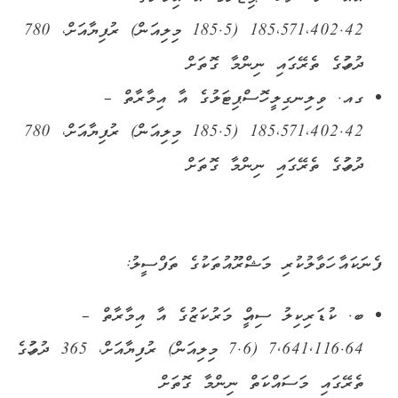
185،571،402.42 (185.5 މިލިއަން) ރުފިޔާއަށް، 780
ދުވަހުގެ ތެރޭގައި ނިންމާ ގޮތަށް
ގއ. ވިލިނގިލީ ހޮސްޕިޓަލުގެ އާ އިމާރާތް –
185،571،402.42 (185.5 މިލިއަން) ރުފިޔާއަށް، 780
ދުވަހުގެ ތެރޭގައި ނިންމާ ގޮތަށް
ފެނަކައާ ހަވާލުކުރި މަޝްރޫއުތަކުގެ ތަފްސީލު:
ބ. ކުޑަރިކިލު ސިއްހީ މަރުކަޒުގެ އާ އިމާރާތް –
7,641,116.64 (7.6 މިލިއަން) ރުފިޔާއަށް، 365 ދުވަހުގެ
ތެރޭގައި މަސައްކަތް ނިންމާ ގޮތަށް