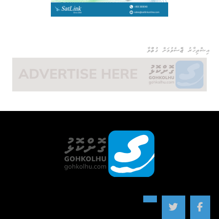
އިޝްތިހާރު ޖެއްސެވުމަށް ގުޅުއްވާ