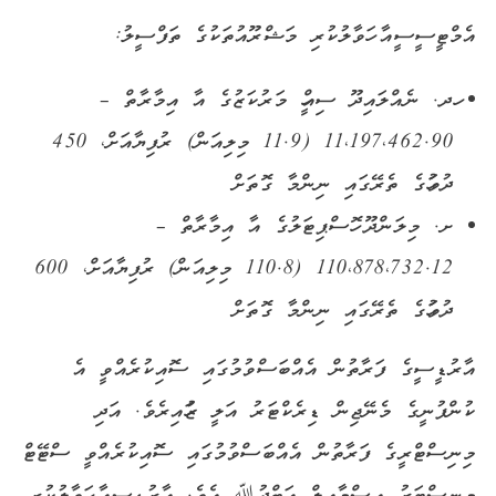
އެމްޓީސީސީއާ ހަވާލުކުރި މަޝްރޫއުތަކުގެ ތަފްސީލު:
ހދ. ނެއްލައިދޫ ސިއްހީ މަރުކަޒުގެ އާ އިމާރާތް –
11،197،462.90 (11.9 މިލިއަން) ރުފިޔާއަށް، 450
ދުވަހުގެ ތެރޭގައި ނިންމާ ގޮތަށް
ށ. މިލަންދޫ ހޮސްޕިޓަލުގެ އާ އިމާރާތް –
110،878،732.12 (110.8 މިލިއަން) ރުފިޔާއަށް، 600
ދުވަހުގެ ތެރޭގައި ނިންމާ ގޮތަށް
އާރުޑީސީގެ ފަރާތުން އެއްބަސްވުމުގައި ސޮއިކުރެއްވީ އެ
ކުންފުނީގެ މެނޭޖިން ޑިރެކްޓަރު އަލީ ޒުހައިރެވެ. އަދި
މިނިސްޓްރީގެ ފަރާތުން އެއްބަސްވުމުގައި ސޮއިކުރެއްވީ ސްޓޭޓް