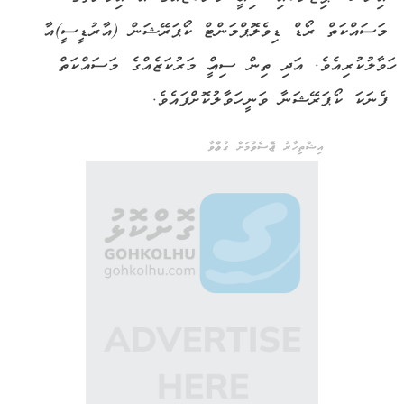
މަސައްކަތް ރޯޑް ޑިވެލޮޕްމަންޓް ކޯޕަރޭޝަން (އާރުޑީސީ)އާ
ހަވާލުކުރިއެވެ. އަދި ތިން ސިއްހީ މަރުކަޒެއްގެ މަސައްކަތް
ފެނަކަ ކޯޕަރޭޝަނާ ވަނީ ހަވާލުކޮށްފައެވެ.
އިޝްތިހާރު ޖެއްސެވުމަށް ގުޅުއްވާ