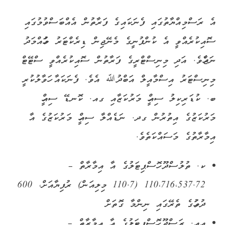
އެ ރަސްމިއްޔާތުގައި ފެނަކައިގެ ފަރާތުން އެއްބަސްވުމުގައި
ސޮއިކުރެއްވީ އެ ކުންފުނީގެ މެނޭޖިން ޑިރެކްޓަރު މުހައްމަދު
ނަޖާހެވެ. އަދި މިނިސްޓްރީގެ ފަރާތުން ސޮއިކުރެއްވީ ސްޓޭޓް
މިނިސްޓަރު އިސްމާއީލް އަބްދުﷲ އެވެ. ފެނަކައާ ހަވާލުކުރީ
ބ. ކުޑަރިކިލު ސިއްހީ މަރުކަޒާއި ގއ. ކޮނޑޭ ސިއްހީ
މަރުކަޒުގެ އިތުރުން ގދ. ނަޑެއްލާ ސިއްހީ މަރުކަޒުގެ އާ
އިމާރާތުގެ މަސައްކަތެވެ.
ކ. ތުލުސްދޫ ހޮސްޕިޓަލުގެ އާ އިމާރާތް –
110،716،537.72 (110.7 މިލިއަން) ރުފިޔާއަށް، 600
ދުވަހުގެ ތެރޭގައި ނިންމާ ގޮތަށް
އއ. ރަސްދޫ ހޮސްޕިޓަލުގެ އާ އިމާރާތް –