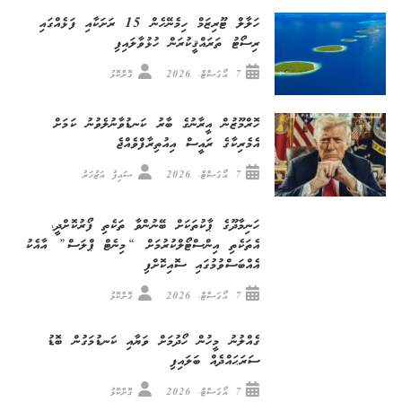
ހަލާލް ޓޫރިޒަމް ހިމެނޭހެން 15 ރަށަކާއި ފަޅެއްގައި
ރިސޯޓު ތަރައްޤީކުރަން ހުޅުވާލައިފި
7 އޯގަސްޓް، 2026
ގޮށްކޮޅު
ހޮރްމޫޒުން އީރާނުގެ ބާރު ކަނޑުވާނުލެވުނު ކަމަށް
އެމެރިކާގެ ރައީސް އިއުތިރާފްވެއްޖެ
7 އޯގަސްޓް، 2026
ސައިފު އަޒުހަރު
ހަނިމާދޫގެ ޕާކުތަކަށް ބޭނުންވާ ތަކެތި ފޯރުކޮށްދީ،
އެތަކެތި އިންސްޓޯލްކުރުމަށް “މިނެޓް ޕްލަސް” އާއެކު
އެއްބަސްވުމުގައި ސޮއިކޮށްފި
7 އޯގަސްޓް، 2026
ގޮށްކޮޅު
ގެއްލުނު މީހުން ހޯދުމަށް ވަޔާއި ކަނޑުމަގުން ބޮޑު
ސަރަޙައްދެއް ބަލައިފި
7 އޯގަސްޓް، 2026
ގޮށްކޮޅު