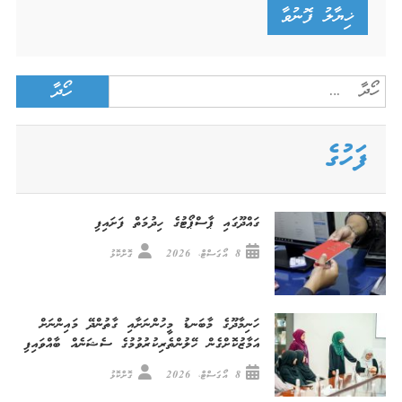
Search
for:
ފަހުގެ
ގައްދޫގައި ޕާސްޕޯޓުގެ ހިދުމަތް ފަށައިފި
8 އޯގަސްޓް، 2026
ގޮށްކޮޅު
ހަނިމާދޫގެ މާބަނޑު މީހުންނަށާއި ގާތުންދޭ މައިންނަށް
އަމާޒުކޮށްގެން ހޭލުންތެރިކުރުވުމުގެ ސެޝަނެއް ބާއްވައިފި
8 އޯގަސްޓް، 2026
ގޮށްކޮޅު