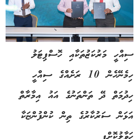
ސިއްހީ މަރުކަޒުތަކާއި ހޮސްޕިޓަލު
ހިމެނޭހެން 10 ރަށެއްގެ ސިއްހީ
ހިދުމަތް ދޭ ތަންތަނުގެ އައު އިމާރާތް
އަޅަން ސަރުކާރުގެ ތިން ކުންފުންޏަކާ
ހަވާލުކޮށްފި