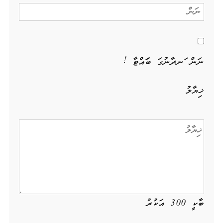
ނަން ހަނދާނުގަ ބަހައްޓާ !
ޚިޔާލު
ބާކީ
300
އަކުރު