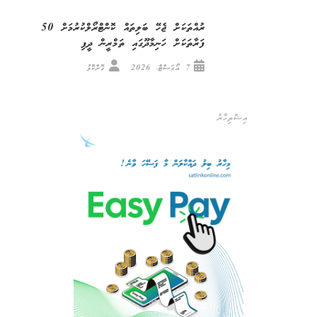
ރުއްތަކަށް ޖެހޭ ބަލިތައް ކޮންޓްރޯލްކުރުމަށް 50
ފަރާތަކަށް ހަނިމާދޫގައި ތަމްރީން ދީފި
7 އޯގަސްޓް، 2026
ގޮށްކޮޅު
އިޝްތިހާރު