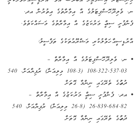
މިނިސްޓަރު އިސްމާއީލް އަބްދުﷲ އެވެ. އާރުޑީސީއާ ހަވާލުކުރީ
ނ. ވެލިދޫ ހޮސްޕިޓަލުގެ އާ އިމާރާތުގެ އިތުރުން އދ.
ފެންފުށީ ސިއްހީ މަރުކަޒުގެ އާ އިމާރާތުގެ މަސައްކަތެވެ.
އާރުޑީސީއާ ހަވާލުކުރި މަޝްރޫއުތަކުގެ ތަފްސީލު:
ނ. ވެލިދޫ ހޮސްޕިޓަލުގެ އާ އިމާރާތް –
108,322,537.03 (108.3 މިލިއަން) ރުފިޔާއަށް، 540
ދުވަހުގެ ތެރޭގައި ނިންމާ ގޮތަށް
އދ. ފެންފުށީ ސިއްހީ މަރުކަޒުގެ އާ އިމާރާތް –
26,839,684.82 (26.8 މިލިއަން) ރުފިޔާއަށް، 540
ދުވަހުގެ ތެރޭގައި ނިންމާ ގޮތަށް