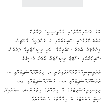
ރޭގެ ރަސްމިއްޔާތުގައި އެމްޓީސީސީގެ ފަރާތުން
އެއްބަސްވުމުގައި ސޮއިކުރެއްވީ އެ ކުންފުނީގެ މެނޭޖިން
ޑިރެކްޓަރު އަހުމަދު ސައުދީއެވެ. އަދި މިނިސްޓްރީގެ ފަރާތުން
ސޮއިކުރެއްވީ ސްޓޭޓް މިނިސްޓަރު އަހުމަދު ގާސިމެވެ.
އެމްޓީސީސީއާ ހަވާލުކޮށްފައިވަނީ ށ. މިލަންދޫ ހޮސްޕިޓަލާއި ކ.
ތުލުސްދޫ ހޮސްޕިޓަލާއި އއ. ރަސްދޫ ހޮސްޕިޓަލާއި ގއ.
ވިލިނގިލީ ހޮސްޕިޓަލުގެ އާ އިމާރާތުގެ އިތުރުން ހދ. ނެއްލައިދޫ
ސިއްހީ މަރުކަޒުގެ އާ އިމާރާތުގެ މަސައްކަތެވެ.