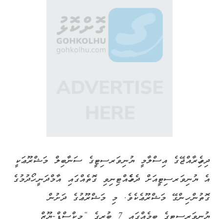
ދިވެހިރާއްޖޭގެ އިސްލާމީ ޔުނިވަރސިޓީގެ ސަނާބިލް މަޝްރޫޢަކީ
އެ ޔުނިވަރސިޓީއަށް ދެމެހެއްޓިނިވި ގޮތެއްގައި އާމްދަނީ ހޯދުމުގެ
ގޮތުން ހިންގޭ މަޝްރޫޢެކެވެ. މި މަޝްރޫޢުގެ ދަށުން
ޔުނިވަރސިޓީގެ ބިމެއްގައި 7 ބުރީގެ “މިކްސްޑް-ޔޫޒް