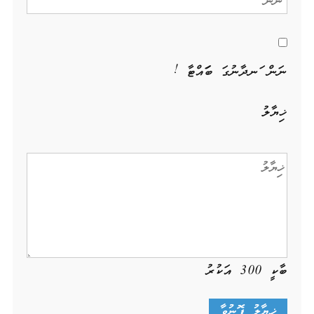
ނަން ހަނދާނުގަ ބަހައްޓާ !
ޚިޔާލު
ބާކީ
300
އަކުރު