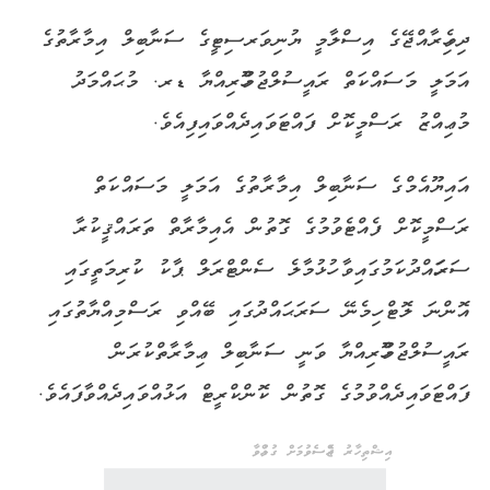
ދިވެހިރާއްޖޭގެ އިސްލާމީ ޔުނިވަރސިޓީގެ ސަނާބިލް އިމާރާތުގެ
އަމަލީ މަސައްކަތް ރައީސުލްޖުމްހޫރިއްޔާ ޑރ. މުޙައްމަދު
މުޢިއްޒު ރަސްމީކޮށް ފައްޓަވައިދެއްވައިފިއެވެ.
އައިޔޫއެމްގެ ސަނާބިލް އިމާރާތުގެ އަމަލީ މަސައްކަތް
ރަސްމީކޮށް ފެއްޓެވުމުގެ ގޮތުން އެއިމާރާތް ތަރައްޤީކުރާ
ސަރަހައްދުކަމުގައިވާ ހުޅުމާލެ ސެންޓްރަލް ޕާކު ކުރިމަތީގައި
އޮންނަ ލޮޓް ހިމެނޭ ސަރަޙައްދުގައި ބޭއްވި ރަސްމިއްޔާތުގައި
ރައީސުލްޖުމްހޫރިއްޔާ ވަނީ ސަނާބިލް ޢިމާރާތްކުރަން
ފައްޓަވައިދެއްވުމުގެ ގޮތުން ކޮންކްރީޓް އަޅުއްވައިދެއްވާފައެވެ.
އިޝްތިހާރު ޖެއްސެވުމަށް ގުޅުއްވާ