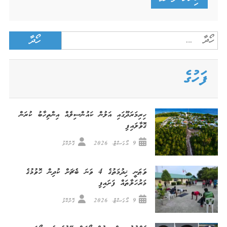
Search
for:
ފަހުގެ
ހިރިމަރަދޫގައި އަލުން ކައުންސިލެއް އިންތިހާބު ކުރަން
ގޮވާލައިފި
9 އޯގަސްޓް، 2026
ގޮށްކޮޅު
ވަޠަނީ ޚިދުމަތުގެ 4 ވަނަ ބެޗަށް ކުދިން ހޮވުމުގެ
މަރުހަލާތައް ފަށައިފި
9 އޯގަސްޓް، 2026
ގޮށްކޮޅު