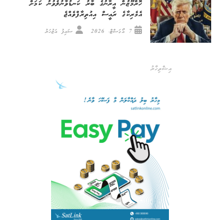
ހޮރްމޫޒުން އީރާނުގެ ބާރު ކަނޑުވާނުލެވުނު ކަމަށް
އެމެރިކާގެ ރައީސް އިއުތިރާފްވެއްޖެ
7 އޯގަސްޓް، 2026
ސައިފު އަޒުހަރު
އިޝްތިހާރު