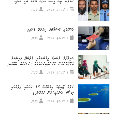
ގެއްލުނު ތިން މީހުން ހޯދަން ބޭރުގެ އެހީ ހޯދަނީ
9 އޯގަސްޓް، 2026
ގޮށްކޮޅު
ގައްދޫގައި ޕާސްޕޯޓުގެ ހިދުމަތް ފަށައިފި
8 އޯގަސްޓް، 2026
ގޮށްކޮޅު
ހަނިމާދޫގެ މާބަނޑު މީހުންނަށާއި ގާތުންދޭ މައިންނަށް
އަމާޒުކޮށްގެން ހޭލުންތެރިކުރުވުމުގެ ސެޝަނެއް ބާއްވައިފި
8 އޯގަސްޓް، 2026
ގޮށްކޮޅު
ހަލާލް ޓޫރިޒަމް ހިމެނޭހެން 15 ރަށަކާއި ފަޅެއްގައި
ރިސޯޓު ތަރައްޤީކުރަން ހުޅުވާލައިފި
7 އޯގަސްޓް، 2026
ގޮށްކޮޅު