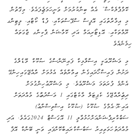
ކޮމްޕްލެކްސް” އެއް ބިނާކުރުމަށް ވަނީ ހަމަޖެހިފައެވެ. މިގޮތުން
މި އިމާރާތުގައި އޮފީސް ސްޕޭސްތަކާއި، ފުޑް ކޯޓާއި، މީޓިންގ
ރޫމްތަކާއި، އޮޑިޓޯރިއަމް އަދި ކޮމާޝަން ޕާކިންގ ޖާގަތައް
ހިމެނެއެވެ
މި މަޝްރޫޢަކީ އިސްލާމިކް ފައިނޭންސްގެ ޞުކޫކް މޮޑެލްގެ
ދަށުން ފައިސާ ހޯދައިގެން ޢިމާރާތެއް އެޅުމަށް ރާއްޖޭގައި ހިންގޭ
އެންމެ ފުރަތަމަ މަޝްރޫޢެވެ. މި މަޝްރޫޢު ހިންގުމަށް
ދިވެހިރާއްޖޭގެ ކެޕިޓަލް މާކެޓްގައި 1 މަސްދުވަހުގެ މުއްދަތަށް
އައި.ޔޫ.އެމްގެ ޞުކޫކު (ޞުކޫކު އިސްތިސްނާޢު)
ސަބްކްރިޕްޝަންއަށް ހުޅުވާލީ 11 އޮގަސްޓް 2024ގައެވެ. އަދި
މުއްދަތު ހަމަވިއިރު ސަބްސްކްރައިބްކޮށްފައި ވަނީ ބޭންކް އޮފް