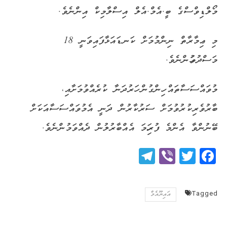
މޯލްޑިވްސްގެ ބީ.އެމް.އެލް އިސްލާމިކް އިންނެވެ.
މި ޢިމާރާތް ނިންމުމަށް ކަނޑައަޅާފައިވަނީ 18
މަސްދުވަހުންނެވެ.
މުވައްސަސާތައް ހިންގުން ހަރުދަނާ ކުރެއްވުމަށާއި،
ބާރުވެރިކުރުވުމަށް ސަރުކާރުން ދަނީ އެމުވައްސަސާއަކަށް
ބޭނުންވާ އެންމެ ފުރިހަމަ އެއްބާރުލުން ދެއްވަމުންނެވެ.
Telegram
Viber
Twitter
Facebook
Tagged
އައިޔޫއެމް