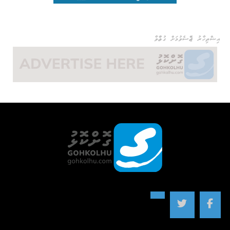
އިޝްތިހާރު ޖެއްސެވުމަށް ގުޅުއްވާ