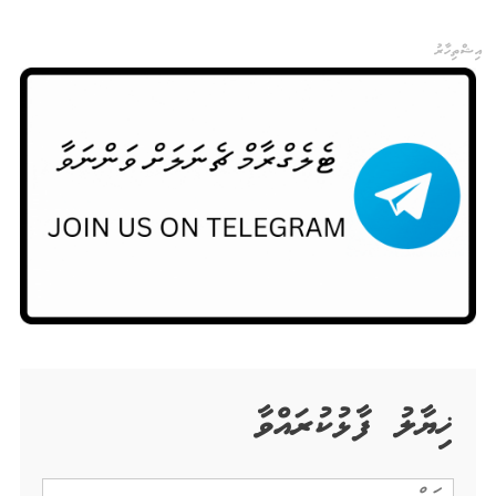
އިޝްތިހާރު
ޚިޔާލު ފާޅުކުރައްވާ