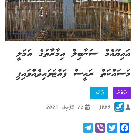
އައިޔޫއެމް ސަނާބިލް އިމާރާތުގެ އަމަލީ
މަސައްކަތް ރައީސް ފައްޓަވައިދެއްވައިފި
ޚަބަރު
ފަހުގެ
ގޮށްކޮޅު
12 އޭޕްރިލް، 2025
Telegram
Viber
Twitter
Facebook