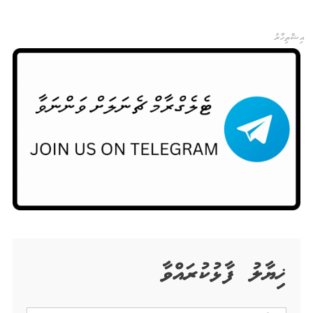
އިޝްތިހާރު
ޚިޔާލު ފާޅުކުރައްވާ