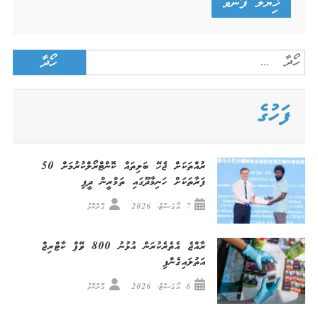
Search
for:
ފަހުގެ
ރުއްތަކަށް ޖެހޭ ބަލިތައް ކޮންޓްރޯލްކުރުމަށް 50
ފަރާތަކަށް ހަނިމާދޫގައި ތަމްރީން ދީފި
7 އޯގަސްޓް، 2026
ގޮށްކޮޅު
ރާއްޖެ އެތެރެކުރަން އުޅުނު 800 ވޭޕް ކާޓްރިޖް
އަތުލައިގެންފި
6 އޯގަސްޓް، 2026
ގޮށްކޮޅު