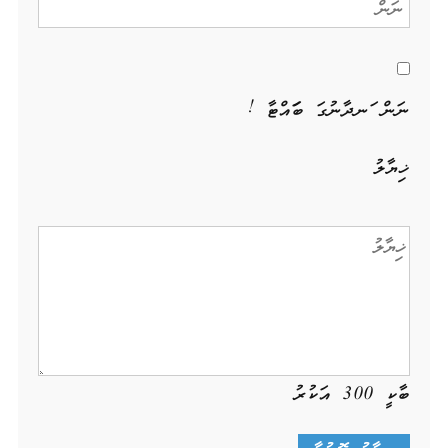
ނަން ހަނދާނުގަ ބަހައްޓާ !
ޚިޔާލު
ބާކީ
300
އަކުރު