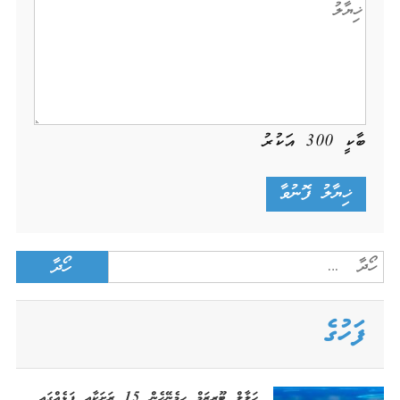
ބާކީ
300
އަކުރު
Search
for:
ފަހުގެ
ހަލާލް ޓޫރިޒަމް ހިމެނޭހެން 15 ރަށަކާއި ފަޅެއްގައި