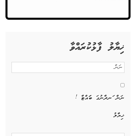
ޚިޔާލު ފާޅުކުރައްވާ
ނަން ހަނދާނުގަ ބަހައްޓާ !
ޚިޔާލު