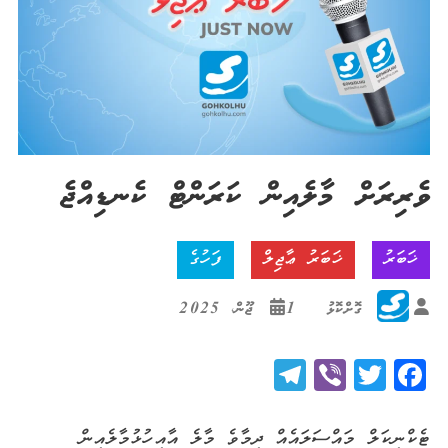
ވެރިރަށް މާލެއިން ކަރަންޓް ކެނޑިއްޖެ
ޚަބަރު
ޚަބަރު ޢާޖިލް
ފަހުގެ
ގޮށްކޮޅު
1 ޖޫން، 2025
Telegram
Viber
Twitter
Facebook
ޓެކްނިކަލް މައްސަލައެއް ދިމާވެ މާލެ އާއި ހުޅުމާލެއިން