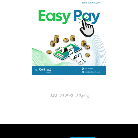
އިޝްތިހާރު ޖެއްސެވުމަށް ގުޅުއްވާ