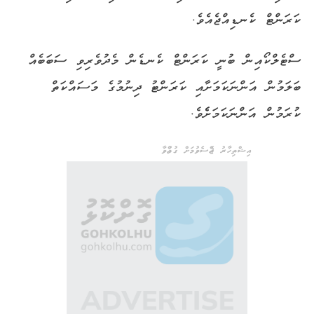
ކަރަންޓް ކެނޑިއްޖެއެވެ.
ސްޓެލްކޯއިން ބުނީ ކަރަންޓް ކެނޑެން މެދުވެރިވި ސަބަބެއް
ބަލަމުން އަންނަކަމަށާއި ކަރަންޓު ދިނުމުގެ މަސައްކަތް
ކުރަމުން އަންނަކަމަށެެވެ.
އިޝްތިހާރު ޖެއްސެވުމަށް ގުޅުއްވާ