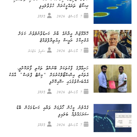
ރިސޯޓު ތަރައްޤީކުރަން ހުޅުވާލައިފި
7 އޯގަސްޓް، 2026
ގޮށްކޮޅު
ހޮރްމޫޒުން އީރާނުގެ ބާރު ކަނޑުވާނުލެވުނު ކަމަށް
އެމެރިކާގެ ރައީސް އިއުތިރާފްވެއްޖެ
7 އޯގަސްޓް، 2026
ސައިފު އަޒުހަރު
ހަނިމާދޫގެ ޕާކުތަކަށް ބޭނުންވާ ތަކެތި ފޯރުކޮށްދީ،
އެތަކެތި އިންސްޓޯލްކުރުމަށް “މިނެޓް ޕްލަސް” އާއެކު
އެއްބަސްވުމުގައި ސޮއިކޮށްފި
7 އޯގަސްޓް، 2026
ގޮށްކޮޅު
ގެއްލުނު މީހުން ހޯދުމަށް ވަޔާއި ކަނޑުމަގުން ބޮޑު
ސަރަޙައްދެއް ބަލައިފި
7 އޯގަސްޓް، 2026
ގޮށްކޮޅު