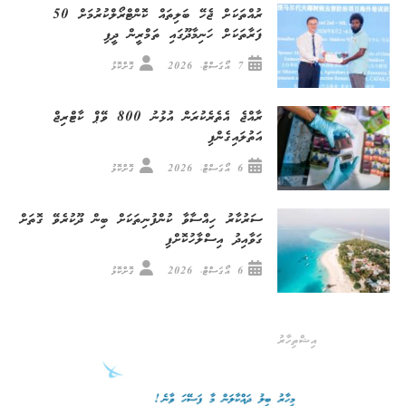
ރުއްތަކަށް ޖެހޭ ބަލިތައް ކޮންޓްރޯލްކުރުމަށް 50
ފަރާތަކަށް ހަނިމާދޫގައި ތަމްރީން ދީފި
7 އޯގަސްޓް، 2026
ގޮށްކޮޅު
ރާއްޖެ އެތެރެކުރަން އުޅުނު 800 ވޭޕް ކާޓްރިޖް
އަތުލައިގެންފި
6 އޯގަސްޓް، 2026
ގޮށްކޮޅު
ސަރުކާރު ހިއްސާވާ ކުންފުނިތަކަށް ބިން ދޫކުރެވޭ ގޮތަށް
ގަވާއިދު އިސްލާހުކޮށްފި
6 އޯގަސްޓް، 2026
ގޮށްކޮޅު
އިޝްތިހާރު