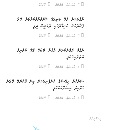
7 އޯގަސްޓް، 2026
ގޮށްކޮޅު
ރުއްތަކަށް ޖެހޭ ބަލިތައް ކޮންޓްރޯލްކުރުމަށް 50
ފަރާތަކަށް ހަނިމާދޫގައި ތަމްރީން ދީފި
7 އޯގަސްޓް، 2026
ގޮށްކޮޅު
ރާއްޖެ އެތެރެކުރަން އުޅުނު 800 ވޭޕް ކާޓްރިޖް
އަތުލައިގެންފި
6 އޯގަސްޓް، 2026
ގޮށްކޮޅު
ސަރުކާރު ހިއްސާވާ ކުންފުނިތަކަށް ބިން ދޫކުރެވޭ ގޮތަށް
ގަވާއިދު އިސްލާހުކޮށްފި
6 އޯގަސްޓް، 2026
ގޮށްކޮޅު
އިޝްތިހާރު