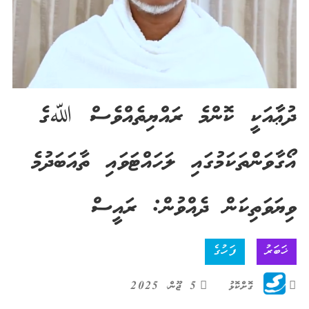
ދުޢާއަކީ ކޮންމެ ރައްޔިތެއްވެސް ﷲގެ
އޯގާވަންތަކަމުގައި ލަހައްޓަވައި ތާއަބަދުމެ
ވިޔަވަތިކަން ދެއްވުން: ރައީސް
ޚަބަރު
ފަހުގެ
ގޮށްކޮޅު
5 ޖޫން، 2025