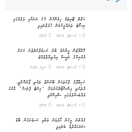
ހަލާލް ޓޫރިޒަމް ހިމެނޭހެން 15 ރަށަކާއި ފަޅެއްގައި
ރިސޯޓު ތަރައްޤީކުރަން ހުޅުވާލައިފި
7 އޯގަސްޓް، 2026
ގޮށްކޮޅު
ހޮރްމޫޒުން އީރާނުގެ ބާރު ކަނޑުވާނުލެވުނު ކަމަށް
އެމެރިކާގެ ރައީސް އިއުތިރާފްވެއްޖެ
7 އޯގަސްޓް، 2026
ސައިފު އަޒުހަރު
ހަނިމާދޫގެ ޕާކުތަކަށް ބޭނުންވާ ތަކެތި ފޯރުކޮށްދީ،
އެތަކެތި އިންސްޓޯލްކުރުމަށް “މިނެޓް ޕްލަސް” އާއެކު
އެއްބަސްވުމުގައި ސޮއިކޮށްފި
7 އޯގަސްޓް، 2026
ގޮށްކޮޅު
ގެއްލުނު މީހުން ހޯދުމަށް ވަޔާއި ކަނޑުމަގުން ބޮޑު
ސަރަޙައްދެއް ބަލައިފި