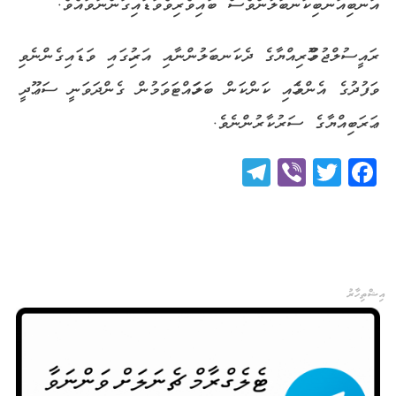
އަނބިއަނބިކަނބަލުންވެސް ބައިވެރިވެވަޑައިގަންނަވައެވެ.
ރައީސުލްޖުމްހޫރިއްޔާގެ ދެކަނބަލުންނާއި އަރިހުގައި ވަޑައިގެންނެވި
ވަފުދުގެ އެންމެހައި ކަންކަން ބަލަހައްޓަވަމުން ގެންދަވަނީ ސަޢޫދީ
ޢަރަބިއްޔާގެ ސަރުކާރުންނެވެ.
Telegram
Viber
Twitter
Facebook
އިޝްތިހާރު