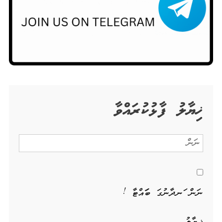
ޚިޔާލު ފާޅުކުރައްވާ
ނަން ހަނދާނުގަ ބަހައްޓާ !
ޚިޔާލު