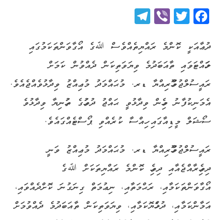
Telegram
Viber
Twitter
Facebook
ދުޢާއަކީ ކޮންމެ ރައްޔިތެއްވެސް ﷲގެ އޯގާވަންތަކަމުގައި
ލަހައްޓަވައި ތާއަބަދުމެ ވިޔަވަތިކަން ދެއްވުން ކަމަށް
ރައީސުލްޖުމްހޫރިއްޔާ ޑރ. މުޙައްމަދު މުޢިއްޒު ވިދާޅުވެއްޖެއެވެ.
އެމަނިކުފާނު މިހެން ވިދާޅުވީ ޙައްޖު ދުވަހުގެ ތަހުނިޔާ ވިދާޅުވެ
ސޯޝަލް މީޑިއާގައި ހިއްސާ ކުރެއްވި ޕޯސްޓެއްގައެވެ.
ރައީސުލްޖުމްހޫރިއްޔާ ޑރ. މުޙައްމަދު މުޢިއްޒު ވަނީ
ދިވެހިރާއްޖެއާއި ދިވެހި ކޮންމެ ރައްޔިތަކަށް ﷲގެ
އޯގާވަންތަކަމާއި، ރަޙްމަތާއި، ނިޢުމަތް ގިނަގުނަ ކޮށްދެއްވައި،
އަމާންކަމާއި، ދުޅަހެޔޮކަމާއި، ވިޔަވަތިކަން ތާއަބަދުމެ ދެއްވުމަށް