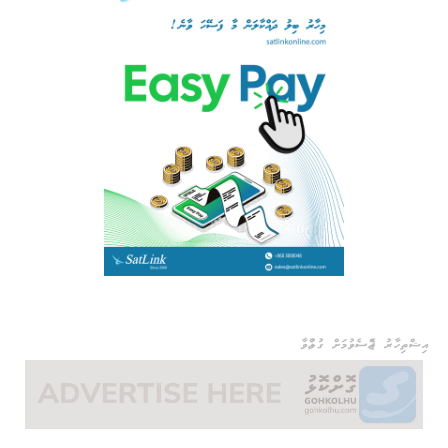
އިޝްތިހާރު ޖެއްސެވުމަށް ގުޅުއްވާ