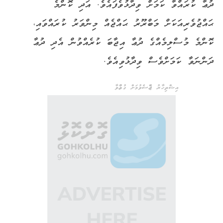
ދުޢާ ކުރައްވާ ކަމަށް ވިދާޅުވެފައެވެ. އަދި ކޮންމެ
ޙައްޖުވެރިއަކަށް މަބްރޫރު ޙައްޖެއް މިންވަރު ކުރައްވައި،
ކޮންމެ މުސްލިމެއްގެ ދުޢާ އިޖާބަ ކުރެއްވުން އެދި ދުޢާ
ދަންނަވާ ކަމަށްވެސް ވިދާޅުވިއެވެ.
އިޝްތިހާރު ޖެއްސެވުމަށް ގުޅުއްވާ