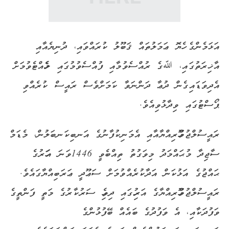
އަޅަމެންގެ ހެޔޮ ޢަމަލުތައް ޤަބޫލު ކުރައްވައި، ދުނިޔެއާއި
އާޚިރަތުގައި، ﷲގެ ރުއްސެވުމާއި ފުއްސެވުމުގައި ލެހެއްޓެވުމަށް
އެދިވަޑައިގެން ދުޢާ ދަންނަވާ ކަމަށްވެސް ރައީސް ކުރެއްވި
ޕޯސްޓުގައި ވިދާޅުވިއެވެ.
ރައީސުލްޖުމްހޫރިއްޔާއާއި އެމަނިކުފާނުގެ އަނބިކަނބަލުން، މެޑަމް
ސާޖިދާ މުޙައްމަދު މިވަގުތު ތިއްބެވީ 1446ވަނަ އަހަރުގެ
ޙައްޖުގެ އަޅުކަން އަދާކުރެއްވުމަށް ސަޢޫދީ ޢަރަބިއްޔާގައެވެ.
ރައީސުލްޖުމްހޫރިއްޔާގެ އަރިހުގައި ދިވެހި ސަރުކާރުގެ މަތީ ފަންތީގެ
ވަފުދަކާއި، އެ ވަފުދުގެ ބައެއް ބޭފުޅުންގެ