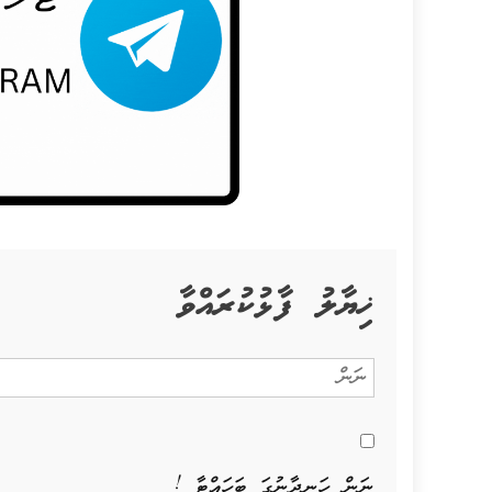
ޚިޔާލު ފާޅުކުރައްވާ
ނަން ހަނދާނުގަ ބަހައްޓާ !