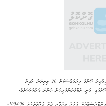
މި ލޯން ސްކީމަށް 100 މިލިޔަން ރުފިޔާ ކަނޑައަޅާފައިވާއިރު ކޮންމެ ފިޔަވައްސަކަށް 20 މިލިޔަން ރުފިޔާ
“ފަށާ މަދަދު” ލޯނުގެ ދަށުން އަހަރަކު 6 ޕަސެންޓް އިންޓްރެސްޓާއެކު އަލަށް ވިޔަފާރި ފަށާ ފަރާތްތަކަށް 100،000-