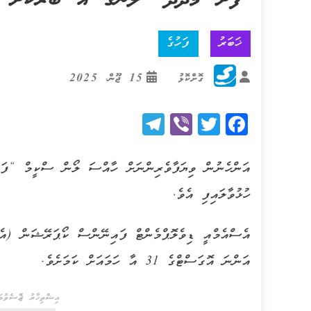
‘ފަށާ މަދަދު’ ލޯނުގެ އާ ބުރަކަށް ހު
ޚަބަރު
ފަހުގެ
ގޮށްކޮޅު
15 ޖޫން، 2025
Telegram
Viber
Twitter
Facebook
އަންހެނުން ވިޔަފާވެރިންނަށް ހާއްސަ ލޯން ސްކީމް “ފަށ
ހުޅުވާލައިފި އެވެ.
އެސްއެމްއީ ޑިވެލޮޕްމެންޓް ފައިނޭންސް ކޯޕަރޭޝަން (އެ
އަންނަ އޮގަސްޓްގެ 31 އާ ހަމައަށް ކަމަށެވެ.
އިޝްތިހާރު ޖެއްސެވުމަށ