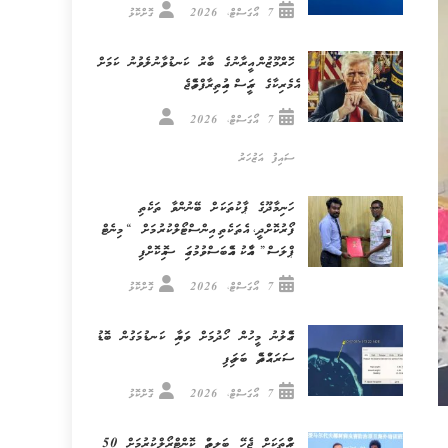
7 އޯގަސްޓް، 2026
ގޮށްކޮޅު
ހޮރްމޫޒުން އީރާނުގެ ބާރު ކަނޑުވާނުލެވުނު ކަމަށް
އެމެރިކާގެ ރައީސް އިއުތިރާފްވެއްޖެ
7 އޯގަސްޓް، 2026
ސައިފު އަޒުހަރު
ހަނިމާދޫގެ ޕާކުތަކަށް ބޭނުންވާ ތަކެތި
ފޯރުކޮށްދީ، އެތަކެތި އިންސްޓޯލްކުރުމަށް “މިނެޓް
ޕްލަސް” އާއެކު އެއްބަސްވުމުގައި ސޮއިކޮށްފި
7 އޯގަސްޓް، 2026
ގޮށްކޮޅު
ގެއްލުނު މީހުން ހޯދުމަށް ވަޔާއި ކަނޑުމަގުން ބޮޑު
ސަރަޙައްދެއް ބަލައިފި
7 އޯގަސްޓް، 2026
ގޮށްކޮޅު
ރުއްތަކަށް ޖެހޭ ބަލިތައް ކޮންޓްރޯލްކުރުމަށް 50