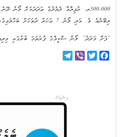
ލިބޭނެއެ ވެ. އަދި ލޯނު 7 އަހަރު ދުވަހަަށް ބަހާލައިގެން ދެއްކޭނެ އެވެ.
“ފަށާ މަދަދު” ލޯން ސްކީމްގެ ފުރަތަމަ ބުރުގައި މިދިޔަ އަހަރު 60 މީހަކަށް ލޯނު 
Telegram
Viber
Twitter
Facebook
އިޝްތިހާރު