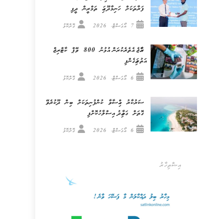
ފަރާތަކަށް ހަނިމާދޫގައި ތަމްރީން ދީފި
7 އޯގަސްޓް، 2026
ގޮށްކޮޅު
ރާއްޖެ އެތެރެކުރަން އުޅުނު 800 ވޭޕް ކާޓްރިޖް
އަތުލައިގެންފި
6 އޯގަސްޓް، 2026
ގޮށްކޮޅު
ސަރުކާރު ހިއްސާވާ ކުންފުނިތަކަށް ބިން ދޫކުރެވޭ
ގޮތަށް ގަވާއިދު އިސްލާހުކޮށްފި
6 އޯގަސްޓް، 2026
ގޮށްކޮޅު
އިޝްތިހާރު