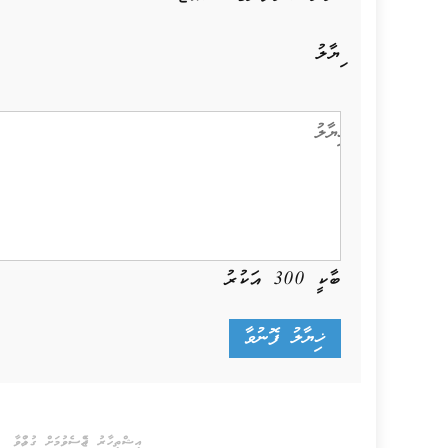
ޚިޔާލު
ބާކީ
300
އަކުރު
އިޝްތިހާރު ޖެއްސެވުމަށް ގުޅުއްވާ