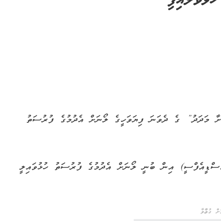
ޅުވާލައިފި
ާ މަދަދު” ގެ ދެވަނަ ފިޔަވަހީގެ ލޯނަށް އެދުމުގެ ފުރުސަތު
ސްޑީއެފްސީ) އިން ބުނީ ލޯނަށް އެދުމުގެ ފުރުސަތު ހުޅުވައިލީ
ް ގުޅުއްވާ