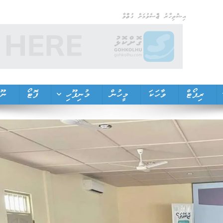
އިޝްތިހާރު ޖެއްސެވުމަށް ގުޅުއްވާ
ރިޕޯޓް
ވާހަކަ
މީހުން
މުނިފޫހި
ފޮޓޯ
ނޫތ