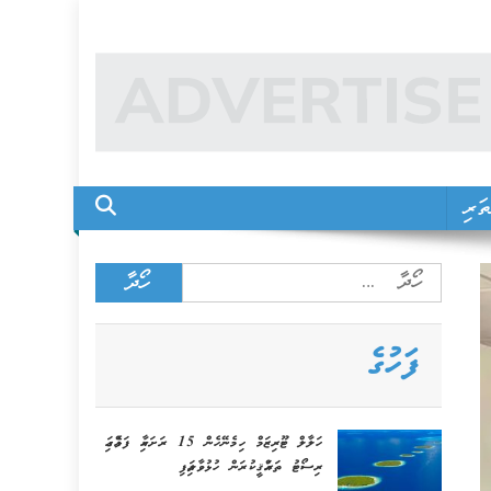
ަރި
Search
for:
ފަހުގެ
ހަލާލް ޓޫރިޒަމް ހިމެނޭހެން 15 ރަށަކާއި ފަޅެއްގައި
ރިސޯޓު ތަރައްޤީކުރަން ހުޅުވާލައިފި