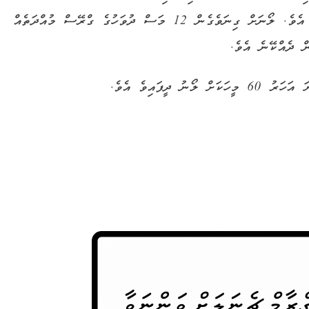
500،000ރ. ރުފިޔާއާ ދެމެދުގެ ޢަދަދަކަށް ލޯނު ދޭނެ އެވެ. ލޯނަށް ގިނަވެގެން 12 މަސް ދުވަހުގެ ގްރޭސް މުއްދަތެއް
ދީފައިވެ އެވެ.