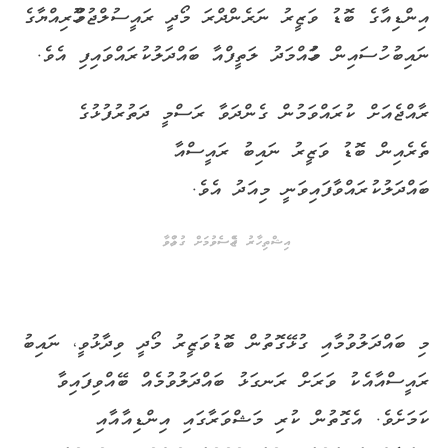
އިންޑިއާގެ ބޮޑު ވަޒީރު ނަރެންދްރަ މޯދީ ރައީސުލްޖުމްހޫރިއްޔާގެ
ނައިބު ހުސައިން މުހައްމަދު ލަތީފްއާ ބައްދަލުކުރައްވައިފި އެވެ.
ރާއްޖެއަށް ކުރައްވަމުން ގެންދަވާ ރަސްމީ ދަތުރުފުޅުގެ
ތެރެއިން ބޮޑު ވަޒީރު ނައިބު ރައީސްއާ
ބައްދަލުކުރައްވާފައިވަނީ މިއަދު އެވެ.
އިޝްތިހާރު ޖެއްސެވުމަށް ގުޅުއްވާ
މި ބައްދަލުވުމާއި ގުޅޭގޮތުން ބޮޑުވަޒީރު މޯދީ ވިދާޅުވީ، ނައިބު
ރައީސްއާއެކު ވަރަށް ރަނގަޅު ބައްދަލުވުމެއް ބޭއްވިފައިވާ
ކަމަށެވެ. އެގޮތުން ކުރި މަޝްވަރާގައި އިންޑިއާއާއި