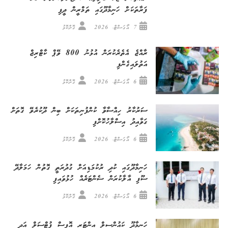
ފަރާތަކަށް ހަނިމާދޫގައި ތަމްރީން ދީފި
7 އޯގަސްޓް، 2026
ގޮށްކޮޅު
ރާއްޖެ އެތެރެކުރަން އުޅުނު 800 ވޭޕް ކާޓްރިޖް
އަތުލައިގެންފި
6 އޯގަސްޓް، 2026
ގޮށްކޮޅު
ސަރުކާރު ހިއްސާވާ ކުންފުނިތަކަށް ބިން ދޫކުރެވޭ ގޮތަށް
ގަވާއިދު އިސްލާހުކޮށްފި
6 އޯގަސްޓް، 2026
ގޮށްކޮޅު
ހަނިމާދޫގައި ކުދި ރުކުމަޑިއަށް ގުދުރަތީ ގޮތުން ހަމަލާދޭ
ސޫފި އާލާކުރަން ސެންޓަރެއް ހުޅުވައިފި
6 އޯގަސްޓް، 2026
ގޮށްކޮޅު
ހަނިމާދޫ ކައުންސިލް އިންޓަރ އޮފީސް ފުޓްސަލް އަދި