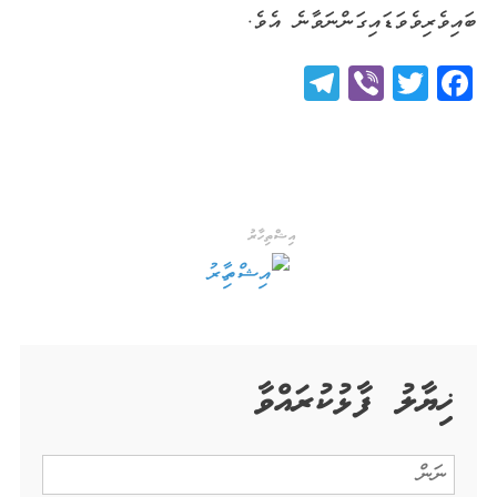
ބައިވެރިވެވަޑައިގަންނަވާނެ އެވެ.
Telegram
Viber
Twitter
Facebook
އިޝްތިހާރު
ޚިޔާލު ފާޅުކުރައްވާ