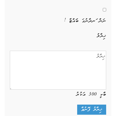
ނަން ހަނދާނުގަ ބަހައްޓާ !
ޚިޔާލު
ބާކީ
300
އަކުރު