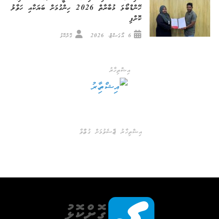
ހޭންޑްބޯޅަ މުބާރާތް 2026 ހިންގުމަށް ބަޔަކާއި ހަވާލު
ކޮށްފި
6 އޯގަސްޓް، 2026
ގޮށްކޮޅު
އިޝްތިހާރު
އިޝްތިހާރު ޖެއްސެވުމަށް ގުޅުއްވާ