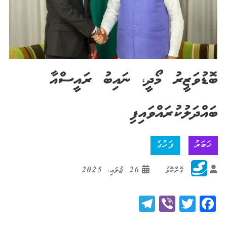
ބޮޑުވަޒީރު މޯދީ، ނައިބު ރައީސްއާ
ބައްދަލުކުރައްވައިފި
ޚަބަރު
ފަހުގެ
ގޮށްކޮޅު
26 ޖުލައި، 2025
Telegram
Viber
Twitter
Facebook