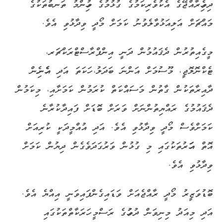
ދިވެހިރާއްޖޭގެ އެކުވެރިކަމުގެ ގުޅުމުގެ މުހިންމު ތަނބުތަކުގެ
މައްޗަށް އަލިއަޅުވާލެވުނު ކަމަށް މޯދީ ވިދާޅުވި އެވެ.
މީގެއިތުރުން ދެޤައުމުން ދަނީ އިންފްރާސްޓްރަކްޗަރ،
ޓެކްނޮލޮޖީ، މޫސުމަށް އަންނަ ބަދަލު، ހަކަތަ އަދި އެހެނިހެން
ދާއިރާތަކުން ގާތުން މަސައްކަތް ކުރަމުން ކަމަށާއި، މިކަމުން
ދެޤައުމުގެ ރައްޔިތުންނަށް ވަރަށް ބޮޑަށް ފައިދާކުރާނެ
ކަމަށްވެސް މޯދީ ވިދާޅުވި އެވެ. އަދި އުއްމީދަކީ ކުރިއަށް
އޮތް އަހަރުތަކުގައި މި ގުޅުން ވަރުގަދަވެގެން ދިޔުން ކަމަށް
ވިދާޅުވި އެވެ.
ބޮޑުވަޒީރު މޯދީ ރާއްޖެއަށް ވަޑައިގެންފައިވަނީ އިއްޔެ އެވެ.
އަދި މިއަދު މިނިވަން ދުވަހުގެ ރަސްމީ ހަރަކާތްތަކުގައި