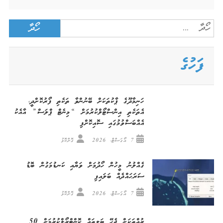
Search
for:
ފަހުގެ
ހަނިމާދޫގެ ޕާކުތަކަށް ބޭނުންވާ ތަކެތި ފޯރުކޮށްދީ،
އެތަކެތި އިންސްޓޯލްކުރުމަށް “މިނެޓް ޕްލަސް” އާއެކު
އެއްބަސްވުމުގައި ސޮއިކޮށްފި
7 އޯގަސްޓް، 2026
ގޮށްކޮޅު
ގެއްލުނު މީހުން ހޯދުމަށް ވަޔާއި ކަނޑުމަގުން ބޮޑު
ސަރަޙައްދެއް ބަލައިފި
7 އޯގަސްޓް، 2026
ގޮށްކޮޅު
ރުއްތަކަށް ޖެހޭ ބަލިތައް ކޮންޓްރޯލްކުރުމަށް 50