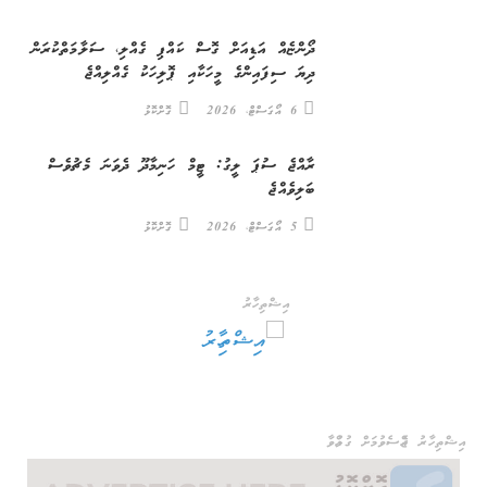
ދޯންޏެއް އަޑިއަށް ގޮސް ކައްޕި ގެއްލި، ސަލާމަތްކުރަން
ދިޔަ ސިފައިންގެ މީހަކާއި ޕޮލިހަކު ގެއްލިއްޖެ
6 އޯގަސްޓް، 2026
ގޮށްކޮޅު
ރާއްޖެ ސުޕަ ލީގު: ޓީމް ހަނިމާދޫ ދެވަނަ މެޗުވެސް
ބަލިވެއްޖެ
5 އޯގަސްޓް، 2026
ގޮށްކޮޅު
އިޝްތިހާރު
އިޝްތިހާރު ޖެއްސެވުމަށް ގުޅުއްވާ