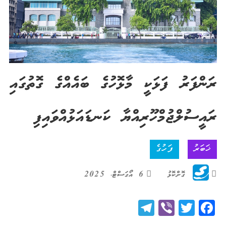
ރަންފަރު ފަޅަކީ މާޅޮހުގެ ބައެއްގެ ގޮތުގައި
ރައީސުލްޖުމްހޫރިއްޔާ ކަނޑައަޅުއްވައިފި
ޚަބަރު
ފަހުގެ
ގޮށްކޮޅު
6 އޯގަސްޓް، 2025
Telegram
Viber
Twitter
Facebook