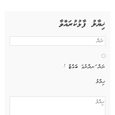
ޚިޔާލު ފާޅުކުރައްވާ
ނަން ހަނދާނުގަ ބަހައްޓާ !
ޚިޔާލު