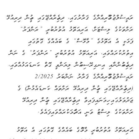
ރައީސުލްޖުމްހޫރިއްޔާގެ ޤަރާރުގައި، ދިވެހިރާއްޖޭގައި މީހުން ދިރިއުޅޭ
ރަށްތަކުގެ ލިސްޓަށް، އަރިއަތޮޅު އުތުރުބުރީ ”ރަންފަރު“
ފަޅަކީ އެ އަތޮޅުގެ ”މާޅޮސް“ ގެ ބައެއްގެ ގޮތުގައި
އިތުރުކުރައްވައި، އަރިއަތޮޅު އުތުރުބުރީ ”ރަންފަރު“ ގެ ނަން
ދިވެހިބަހުންނާއި އިނގިރޭސިބަހުން ލިޔަންވީ ގޮތް ކަނޑައަޅުއްވައި،
ރައީސުލްޖުމްހޫރިއްޔާގެ ޤަރާރު ނަންބަރު 2/2025
(ދިވެހިރާއްޖޭގައި މީހުން ދިރިއުޅޭ ރަށްތައް ކަނޑައެޅުން) ގެ
ޖަދުވަލުގައި ހިމަނައިފައިވާ ދިވެހިރާއްޖޭގައި މީހުން ދިރިއުޅޭ
ރަށްތަކުގެ ލިސްޓު ވަނީ އަދާހަމަކުރައްވައިފައެވެ.
އަރިއަތޮޅު އުތުރުބުރީ މާޅޮހުގެ ބައެއްގެ ގޮތުގައި އެ އަތޮޅު