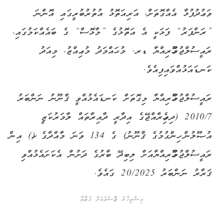
ވަޢުދުފުޅާ އެއްގޮތަށް، އަރިއަތޮޅު އުތުރުބުރީގައި އޮންނަ
”ރަންފަރު“ ފަޅަކީ އެ އަތޮޅުގެ ”މާޅޮސް“ ގެ ބައެއްކަމުގައި،
ރައީސުލްޖުމްހޫރިއްޔާ ޑރ. މުޙައްމަދު މުޢިއްޒު، މިއަދު
ކަނޑައަޅުއްވައިފިއެވެ.
ރައީސުލްޖުމްހޫރިއްޔާ މިގޮތަށް ކަނޑައެޅުއްވީ ޤާނޫނު ނަންބަރު
2010/7 (ދިވެހިރާއްޖޭގެ އިދާރީ ދާއިރާތައް ލާމަރުކަޒީ
އުޞޫލުން ހިންގުމުގެ ޤާނޫނު) ގެ 134 ވަނަ މާއްދާގެ (ހ) އިން
ރައީސުލްޖުމްހޫރިއްޔާއަށް ލިބިދޭ ބާރުގެ ދަށުން އެކަށައެޅުއްވި
ޤަރާރު ނަންބަރު 20/2025 ގައެވެ.
އިޝްތިހާރު ޖެއްސެވުމަށް ގުޅުއްވާ