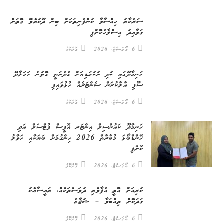
ސަރުކާރު ހިއްސާވާ ކުންފުނިތަކަށް ބިން ދޫކުރެވޭ ގޮތަށް
ގަވާއިދު އިސްލާހުކޮށްފި
6 އޯގަސްޓް، 2026
ގޮށްކޮޅު
ހަނިމާދޫގައި ކުދި ރުކުމަޑިއަށް ގުދުރަތީ ގޮތުން ހަމަލާދޭ
ސޫފި އާލާކުރަން ސެންޓަރެއް ހުޅުވައިފި
6 އޯގަސްޓް، 2026
ގޮށްކޮޅު
ހަނިމާދޫ ކައުންސިލް އިންޓަރ އޮފީސް ފުޓްސަލް އަދި
ހޭންޑްބޯޅަ މުބާރާތް 2026 ހިންގުމަށް ބަޔަކާއި ހަވާލު
ކޮށްފި
6 އޯގަސްޓް، 2026
ގޮށްކޮޅު
ކުރިއަށް އޮތީ އުފާވެރި ދުވަސްތަކެއް، ރައީސާއެކު
ގަދަކޮށް ތިއްބަވާ – ޝުޖާޢު
6 އޯގަސްޓް، 2026
ގޮށްކޮޅު