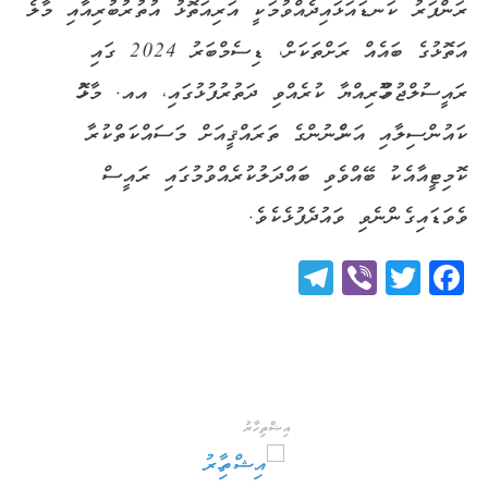
ރަންފަރު ކަނޑައަޅައިދެއްވުމަކީ އަރިއަތޮޅު އުތުރުބުރިއާއި މާލެ
އަތޮޅުގެ ބައެއް ރަށްތަކަށް، ޑިސެމްބަރު 2024 ގައި
ރައީސުލްޖުމްހޫރިއްޔާ ކުރެއްވި ދަތުރުފުޅުގައި، އއ. މާޅޮހު
ކައުންސިލާއި އަންހެނުންގެ ތަރައްޤީއަށް މަސައްކަތްކުރާ
ކޮމިޓީއާއެކު ބޭއްވެވި ބައްދަލުކުރެއްވުމުގައި ރައީސް
ވެވަޑައިގެންނެވި ވައުދެފުޅެކެވެ.
Telegram
Viber
Twitter
Facebook
އިޝްތިހާރު