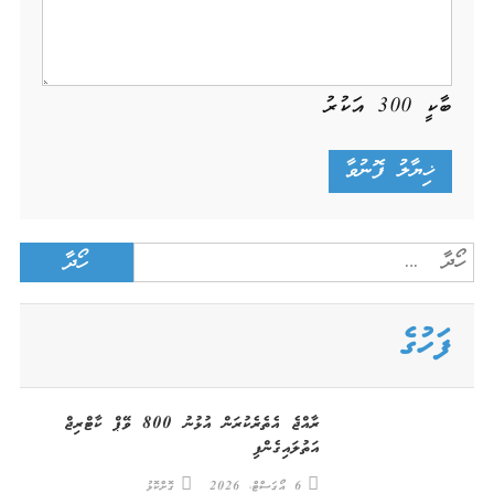
ބާކީ
300
އަކުރު
Search
for:
ފަހުގެ
ރާއްޖެ އެތެރެކުރަން އުޅުނު 800 ވޭޕް ކާޓްރިޖް
އަތުލައިގެންފި
6 އޯގަސްޓް، 2026
ގޮށްކޮޅު