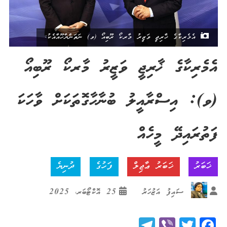
އެމެރިކާގެ ޚާރިޖީ ވަޒީރު މާރކޯ ރޫބިއޯ (ވ) ނަތަންޔާހޫއާއެކު:
އެމެރިކާގެ ޚާރިޖީ ވަޒީރު މާރކޯ ރޫބިއޯ
(ވ): އިސްރާއީލު ބުނާހާގޮތަކަށް ވާހަކަ
ފަތުރައިދޭ މީހެއް
ޚަބަރު
ޚަބަރު ޢާޖިލް
ފަހުގެ
ދުނިޔެ
ސައިފު އަޒުހަރު
25 އޮކްޓޯބަރ، 2025
Telegram
Viber
Twitter
Facebook