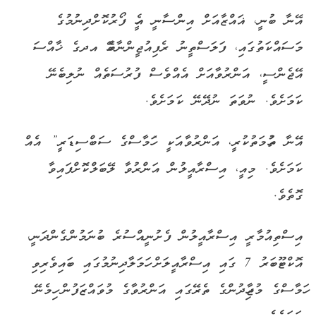
އޭނާ ބުނީ، ޣައްޒާއަށް އިންސާނީ އެހީ ފޯރުކޮށްދިނުމުގެ
މަސައްކަތުގައި، ފަލަސްތީނު ރެފިއުޖީންނާބެހޭ އދގެ ޚާއްސަ
އޭޖެންސީ، އަންރުވާއަށް އެއްވެސް ފުރުސަތެއް ނުލިބެނޭ
ކަމަށެވެ. ނުވަތަ ނުދޭނޭ ކަމަށެވެ.
އޭނާ ތުހުމަތުކުރީ، އަންރުވާއަކީ “ހަމާސްގެ ސަބްސިޑަރީ” އެއް
ކަމަށެވެ. މިއީ، އިސްރާއީލުން އަންރުވާ ލޭބަލްކޮށްފައިވާ
ގޮތެވެ.
އިސްތިއުމާރީ އިސްރާއީލުން ފެށުނީއްސުރެ ބުނަމުންގެންދަނީ،
އޮކްޓޫބަރު 7 ގައި އިސްރާއީލަށް ހަމަލާދިނުމުގައި ބައިވެރިވި
ހަމާސްގެ މުޖާހިދުންގެ ތެރޭގައި އަންރުވާގެ މުވައްޒަފުން ހިމެނޭ