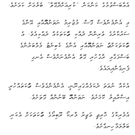
އެއްބަސްވުމުގެ ކަންކަން “ކުރިއަށްދާގޮތް” ބެލުމަށް ކަމަށެވެ.
މި އެންމެންވެސް ގޮސް، މުޖުރިމު ނަތަންޔާހޫއާއި އޭނާގެ
ސަރުކާރުގެ ވެރިންނާ ދެއްކި ވާހަކަތަކެއް ދެއްކިއެވެ. އެ
ވާހަކަތަކަށްފަހު ނަތަންޔާހޫއާއި އެނާގެ ކެބިނެޓު މެމްބަރުންގެ
ބަސްމަގާއި ރާގު ހުރި ގޮތް އެންމެނަށްވެސް އެނގި
ފެނިގެންދިޔައެވެ.
އެކެއް ނުވަތަ ދެކަމެއްގައިނޫނީ، އެންމެންގެވެސް ވާހަކަތައް ހުރީ
އިސްރާއީލު ކޮޅަށެވެ. ނަތަންޔާހޫ ބޭނުންވާ ގޮތަށެވެ.
އެމެރިކާގެ ޚާރިޖީ ވަޒީރު މާރކޯ ރޫބިއޯގެ ވާހަކަތަކަށް އެކަނި
ބަލާލަމާ ހިނގާށެވެ.