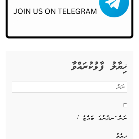
ޚިޔާލު ފާޅުކުރައްވާ
ނަން ހަނދާނުގަ ބަހައްޓާ !
ޚިޔާލު