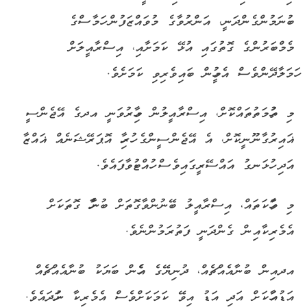
ބުނަމުންގެންދަނީ، އަންރުވާގެ މުވައްޒަފުން ހަމާސްގެ
މެމްބަރުންގެ ގޮތުގައި އުޅޭ ކަމަށާއި، އިސްރާއީލަށް
ހަމަލާދޭންވެސް އެމީހުން ބައިވެރިވި ކަމަށެވެ.
މި ތުހުމަތުތައްކޮށް، އިސްރާއީލުން މިހާރުވަނީ އދގެ އޭޖެންސީ
ޣައިރުގާނޫނީކޮށް، އެ އޭޖެންސީންގެ ހުރިހާ އޮޕަރޭޝަނެއް ޣައްޒާ
އަދި ހުޅަނގު އައްސޭރީގައިވެސް ހުއްޓުވާފައެވެ.
މި ވާހަކަތައް، އިސްރާއީލު ބޭނުންވާގޮތަށް ބުނާހާ ގޮތަކަށް
އެމެރިކާއިން ގެންދަނީ ފަތުރަމުންނެވެ.
އދއިން ބުނާއެއްޗެއް، ދުނިޔޭގެ އެހެން ބަޔަކު ބުނާއެއްޗެއް
އަޑުއަހާކަށް އަދި އަޑު އިވޭ ކަމަކަށްވެސް އެމެރިކާ ނުހަދައެވެ.