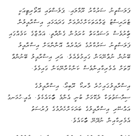
ފަލަސްތީނު ސަރުކާރު ރޫޅާލައި، ޕަލެސްތައި އޮތޯރިޓީއަކީ
ޓެރަރިސްޓު ޖަމާއަތަކަށް ހެދުމަށް ގަދައަޅައި އިސްރާއީލުން
މިހާރުވެސް މަސައްކަތް ކުރަމުން ގެންދާތީ، ޣައްޒާގެ ކަމެއްގައި
ފަލަސްތީނު ސަރުކާރުގެ ދައުރެއް އޮންނާކަށް އިސްރާއީލު
ބޭނުން ނުވާނޭކަން ގައިމުވެއެވެ. އަދި އިސްރާއީލު ބޭނުންވާ
ގޮތަށް އެމެރިކާއިންވެސް ކަންކުރާނޭކަން ގައިމެވެ.
އިސްރާއީލުގައި ހުރެ މާރކޯ ރޫބިއޯ، އިސްރާއީލުގެ
ސިޔާސަތުތަކާ ދެކޮޅަށް ބުނީ އެންމެ ވާހަކައެކެވެ. އެއީ، ހުޅަނގު
އައްސޭރި އިސްރާއީލުގެ ބަޔަކަށް ހެދުމުގެ ފުރުސަތު
އެމެރިކާއިން ނުދޭނޭ ވާހަކައެވެ.