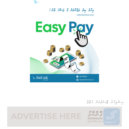
އިޝްތިހާރު ޖެއްސެވުމަށް ގުޅުއްވާ