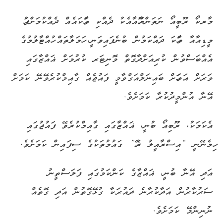
މާރކޯ ރޫބީއޯ ނަތަންޔާހޫއާއެކު ދެއްކި ވާހަކައެއް ދެއްކުމަށްފަހު
މީޑިއާއާ ވާހަކަ ދައްކަމުން ބުނެފައިވަނީ، ހަމަލާތައް ހުއްޓާލުމުގެ
އެއްބަސްވުން ކުރިއަށްދާގޮތް މޮނިޓަރ ކުރުމަށް ޣައްޒާގައި
ވަރަށް އަވަހަށް ބައިނަލްއަގްވާމީ ފައުޖެއް ގާއިމްކުރެވޭނޭ ކަމަށް
އޭނާ އުންމީދުކުރާ ކަމަށެވެ.
އެކަމަކު، ރޫބިއޯ ބުނީ، ޣައްޒާގައި ގާއިމްކުރެވޭ ފައުޖުގައި
ހިމެނޭނީ “އިސްރާއީލު ރުހޭ” ގައުމުތަކުގެ ސިފައިން ކަމަށެވެ.
އަދި އޭނާ ބުނީ، ޣައްޒާގެ ކަންކަމުގައި ފަލަސްތީނު
ސަރުކާރުން އަދާކުރާނެ ދައުރަކާ ގުޅޭގޮތުން އަދި ގޮތެއް
ނުނިންމޭ ކަމަށެވެ.