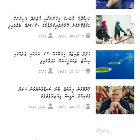
ހަނިމާދޫގެ މާބަނޑު މީހުންނަށާއި ގާތުންދޭ މައިންނަށް
އަމާޒުކޮށްގެން ހޭލުންތެރިކުރުވުމުގެ ސެޝަނެއް ބާއްވައިފި
8 އޯގަސްޓް، 2026
ގޮށްކޮޅު
ހަލާލް ޓޫރިޒަމް ހިމެނޭހެން 15 ރަށަކާއި ފަޅެއްގައި
ރިސޯޓު ތަރައްޤީކުރަން ހުޅުވާލައިފި
7 އޯގަސްޓް، 2026
ގޮށްކޮޅު
ހޮރްމޫޒުން އީރާނުގެ ބާރު ކަނޑުވާނުލެވުނު ކަމަށް
އެމެރިކާގެ ރައީސް އިއުތިރާފްވެއްޖެ
7 އޯގަސްޓް، 2026
ސައިފު އަޒުހަރު
އިޝްތިހާރު