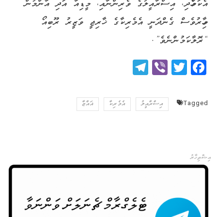
އެކަމާހެދި، އިސްރާއީލުގެ ވެރިންނާއި، މީޑިއާ އަދި އާންމުން
މިހާރުވެސް ގެންދަނީ އެމެރިކާގެ ޚާރިޖީ ވަޒީރު ރޫބިއޯ
“ރޮލާކަމުންނެވެ”.
Telegram
Viber
Twitter
Facebook
Tagged
އިސްރާއީލު
އެމެރިކާ
ޣައްޒާ
އިޝްތިހާރު