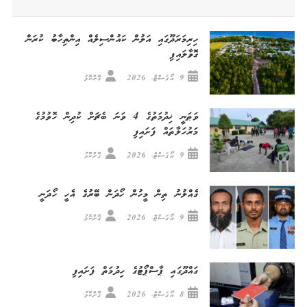
ހިރިމަރަދޫގައި އަލުން ކައުންސިލެއް އިންތިހާބު ކުރަން
ގޮވާލައިފި
9 އޯގަސްޓް، 2026
ގޮށްކޮޅު
ވަޠަނީ ޚިދުމަތުގެ 4 ވަނަ ބެޗަށް ކުދިން ހޮވުމުގެ
މަރުހަލާތައް ފަށައިފި
9 އޯގަސްޓް، 2026
ގޮށްކޮޅު
ގެއްލުނު ތިން މީހުން ހޯދަން ބޭރުގެ އެހީ ހޯދަނީ
9 އޯގަސްޓް، 2026
ގޮށްކޮޅު
ގައްދޫގައި ޕާސްޕޯޓުގެ ހިދުމަތް ފަށައިފި
8 އޯގަސްޓް، 2026
ގޮށްކޮޅު