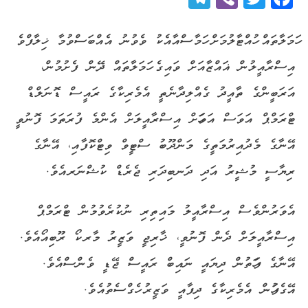
ހަމަލާތައް ހުއްޓާލުމަށް ހަމާސްއާއެކު ވެވުނު އެއްބަސްވުމާ ޚިލާފްވެ
އިސްރާއީލުން ޣައްޒާއަށް ވައިގެ ހަމަލާތައް ދޭން ފެށުމުން،
އަރަބީންގެ ތާއީދު ގެއްލިދާނެތީ އެމެރިކާގެ ރައީސް ޑޮނަލްޑް
ޓްރަމްޕް އަވަސް އަވަހަށް އިސްރާއީލަށް އެންމެ ފުރަތަމަ ފޮނުވީ
އޭނާގެ މެދުއިރުމަތީގެ މަންދޫބު ސްޓީވް ވިޓްކޮފާއި، އޭނާގެ
ރިޔާސީ މުޝީރު އަދި ދަނބިދަރި ޖެރެޑް ކުޝްނަރއެވެ.
އެވަރުންވެސް އިސްރާއީލު މައިތިރި ނުކުރެވުމުން ޓްރަމްޕް
އިސްރާއީލަށް ދެން ފޮނުވީ، ޚާރިޖީ ވަޒީރު މާރކޯ ރޫބިއޯއެވެ.
އޭނާގެ ފަހަތުން ދިޔައީ ނައިބް ރައީސް ޖޭޑީ ވެންސްއެވެ.
އޭގެފަހުން އެމެރިކާގެ ދިފާއީ ވަޒީރު ހެގްސެތުއެވެ.