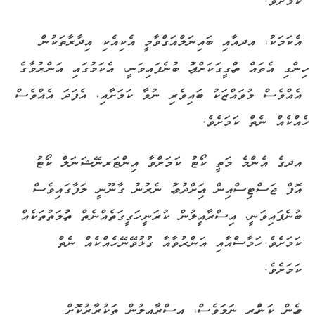
ކަމަށެވެ.
އެކަމަކު، އދއާއި ބައިނަލްއަގްވާމީ އެކިއެކި އިދާރާތަކުން
ހިންގި އެތައް ތަހްގީގަކަށްފަހު ބުނެފައިވަނީ، އެކަމުގައި އަންރުވާގެ
އެއްވެސް މުވައްޒަކު ބައިވެރި ނުވާ ކަމަށާއި، އެފަދަ އެއްވެސް
ހެއްކެއް ނެތް ކަމަށެވެ.
އދގެ އެންމެ މަތީ ކޯޓު ކަމަށްވާ އިންޓަރނޭޝަނަލް ކޯޓު
އޮފް ޖަސްޓިސްއިން އިހަށްދުވަހު ނެރުނު ގާނޫނީ ލަފާގައިވެސް
ބުނެފައިވަނީ، އިސްރާއީލުން ކުރަނީ ހަގީގަތެއްނެތް ތުހުމަތުތަކެއް
ކަމަށެވެ. ހަމާސްއާއި އަންރުވާއާ ގުޅުވޭނޭ ހެއްކެއް ނެތް
ކަމަށެވެ.
މިހެން ކަންހުރި ނަމަވެސް، އިސްރާއީލުން ތަކުރާރުކޮށް