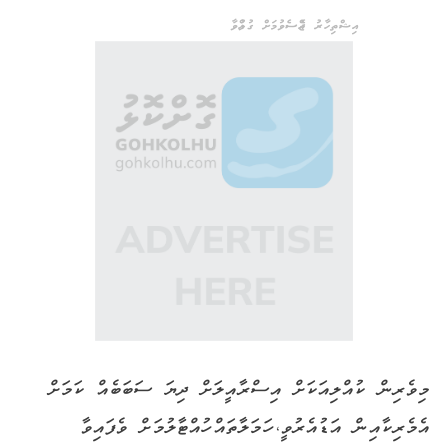
އިޝްތިހާރު ޖެއްސެވުމަށް ގުޅުއްވާ
މިވެރިން ކުއްލިއަކަށް އިސްރާއީލަށް ދިޔަ ސަބަބެއް ކަމަށް
އެމެރިކާއިން އަޑުއެރުވީ، ހަމަލާތައް ހުއްޓާލުމަށް ވެފައިވާ