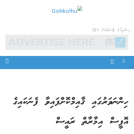
Ski
t
Gohkolhu
Dhamaa Geney Gohkolhu
conten
އިޝްތިހާރު ޖެއްސެވުމަށް ގުޅުއްވާ
ހިންނަވަރުގައި ޤާއިމްކޮށްފައިވާ ފެނަކައިގެ
އޮފީސް އިމާރާތް ރައީސް