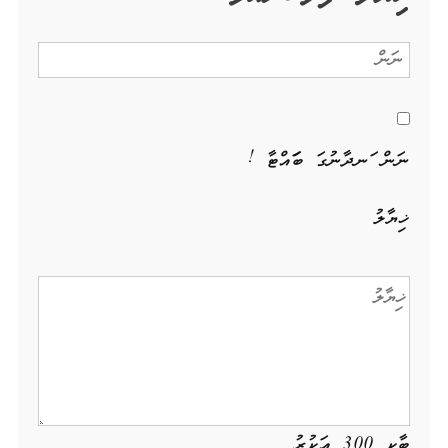
ނަން ހަނދާނުގަ ބަހައްޓާ !
ޚިޔާލު
ބާކީ
300
އަކުރު