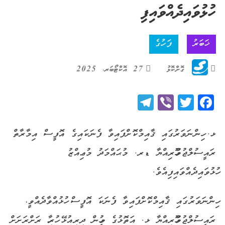
ހުޅުވައިދެއްވައިފި
ޚަބަރު
ފަހުގެ
ގޮށްކޮޅު
27 އޮކްޓޯބަރ، 2025
Telegram
Viber
Twitter
Facebook
ޅ. ހިންނަވަރުގައި ޤާއިމްކޮށްފައިވާ ފެނަކައިގެ އޮފީސް އިމާރާތް
ރައީސުލްޖުމްހޫރިއްޔާ ޑރ. މުޙައްމަދު މުޢިއްޒު
ހުޅުވައިދެއްވައިފިއެވެ.
ހިންނަވަރުގައި ޤާއިމްކޮށްފައިވާ ފެނަކަ އޮފީސް ހުޅުއްވާދެއްވީ،
ރައީސުލްޖުމްހޫރިއްޔާ ޅ. އަތޮޅުގެ މީހުން ދިރިއުޅޭ ހުރިހާ ރަށްރަށަށް