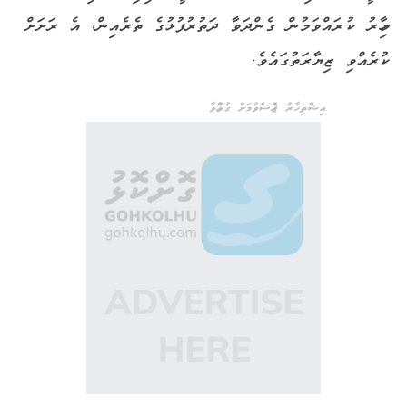
މިހާރު ކުރައްވަމުން ގެންދަވާ ދަތުރުފުޅުގެ ތެރެއިން، އެ ރަށަށް
ކުރެއްވި ޒިޔާރަތުގައެވެ.
އިޝްތިހާރު ޖެއްސެވުމަށް ގުޅުއްވާ