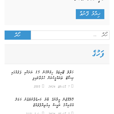
Search
for:
ފަހުގެ
ހަލާލް ޓޫރިޒަމް ހިމެނޭހެން 15 ރަށަކާއި ފަޅެއްގައި
ރިސޯޓު ތަރައްޤީކުރަން ހުޅުވާލައިފި
7 އޯގަސްޓް، 2026
ގޮށްކޮޅު
ހޮރްމޫޒުން އީރާނުގެ ބާރު ކަނޑުވާނުލެވުނު ކަމަށް
އެމެރިކާގެ ރައީސް އިއުތިރާފްވެއްޖެ