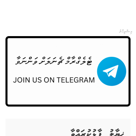
އިޝްތިހާރު
ޚިޔާލު ފާޅުކުރައްވާ