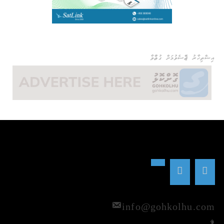
އިޝްތިހާރު ޖެއްސެވުމަށް ގުޅުއްވާ
info@gohkolhu.com