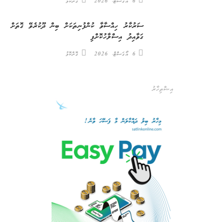
6 އޯގަސްޓް، 2026
ގޮށްކޮޅު
ސަރުކާރު ހިއްސާވާ ކުންފުނިތަކަށް ބިން ދޫކުރެވޭ ގޮތަށް
ގަވާއިދު އިސްލާހުކޮށްފި
6 އޯގަސްޓް، 2026
ގޮށްކޮޅު
އިޝްތިހާރު