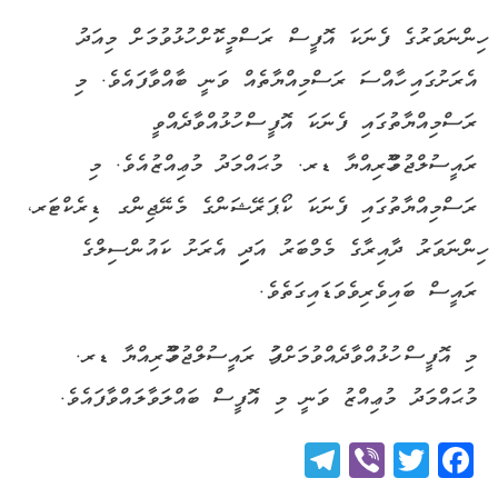
ހިންނަވަރުގެ ފެނަކަ އޮފީސް ރަސްމީކޮށް ހުޅުވުމަށް މިއަދު
އެރަށުގައި ހާއްސަ ރަސްމިއްޔާތެއް ވަނީ ބާއްވާފައެވެ. މި
ރަސްމިއްޔާތުގައި ފެނަކަ އޮފީސް ހުޅުއްވާދެއްވީ
ރައީސުލްޖުމްހޫރިއްޔާ ޑރ. މުޙައްމަދު މުޢިއްޒުއެވެ. މި
ރަސްމިއްޔާތުގައި ފެނަކަ ކޯޕަރޭޝަންގެ މެނޭޖިންގ ޑިރެކްޓަރ،
ހިންނަވަރު ދާއިރާގެ މެމްބަރު އަދިި އެރަށު ކައުންސިލްގެ
ރައީސް ބައިވެރިވެވަޑައިގަތެވެ.
މި އޮފީސް ހުޅުއްވާދެއްވުމަށްފަހު ރައީސުލްޖުމްހޫރިއްޔާ ޑރ.
މުޙައްމަދު މުޢިއްޒު ވަނީ މި އޮފީސް ބައްލަވާލައްވާފައެވެ.
Telegram
Viber
Twitter
Facebook