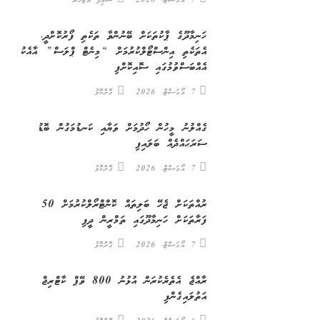
7 އޯގަސްޓް، 2026
ސައިފު އަޒުހަރު
ހަނިމާދޫގެ ޕާކުތަކަށް ބޭނުންވާ ތަކެތި ފޯރުކޮށްދީ،
އެތަކެތި އިންސްޓޯލްކުރުމަށް “މިނެޓް ޕްލަސް” އާއެކު
އެއްބަސްވުމުގައި ސޮއިކޮށްފި
7 އޯގަސްޓް، 2026
ގޮށްކޮޅު
ގެއްލުނު މީހުން ހޯދުމަށް ވަޔާއި ކަނޑުމަގުން ބޮޑު
ސަރަޙައްދެއް ބަލައިފި
7 އޯގަސްޓް، 2026
ގޮށްކޮޅު
ރުއްތަކަށް ޖެހޭ ބަލިތައް ކޮންޓްރޯލްކުރުމަށް 50
ފަރާތަކަށް ހަނިމާދޫގައި ތަމްރީން ދީފި
7 އޯގަސްޓް، 2026
ގޮށްކޮޅު
ރާއްޖެ އެތެރެކުރަން އުޅުނު 800 ވޭޕް ކާޓްރިޖް
އަތުލައިގެންފި