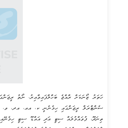
ހަތަރު ޒޯނަކަށް ރާއްޖެ ބަހާލާފައިވާއިރު، ނޯތު ރީ
ސެންޓްރަލް ރީޖަންގައި ހިމެނެނީ ކ، އއ، އދ، ވ، 
ތިނަދޫ، ފުވައްމުލައް ސިޓީ އަދި އައްޑޫ ސިޓީ ހިމެނޭއި