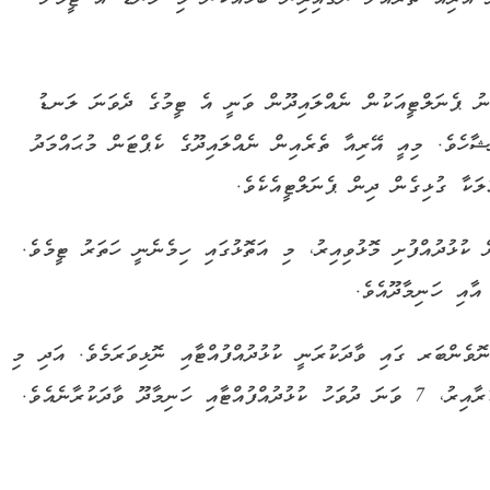
ނު ޕެނަލްޓީއަކުން ނެއްލައިދޫން ވަނީ އެ ޓީމުގެ ދެވަނަ ލަނޑު
ޝާހެވެ. މިއީ އޭރިއާ ތެރެއިން ނެއްލައިދޫގެ ކެޕްޓަން މުޙައްމަދު
ލަކާ ގުޅިގެން ދިން ޕެނަލްޓީއެކެވެ.
ކުޅުދުއްފުށި މޮޅުވިއިރު، މި އަތޮޅުގައި ހިމެނެނީ ހަތަރު ޓީމެވެ.
އާއި ހަނިމާދޫއެވެ.
ދު ހަނިމާދޫ އާއި ނޮޅިވަރަމް ބައްދަލުކުރާއިރު، 4 ނޮވެންބަރ ގައި ވާދަކުރަނީ ކުޅުދުއްފުއްޓާއި ނޮޅިވަރަމެވެ. އަދި މި