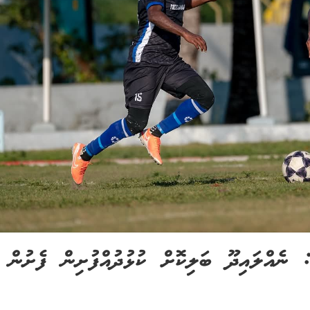
ެޓޯލް ޗެމްޕިއަންޝިޕް 2025/26: ނެއްލައިދޫ ބަލިކޮށް ކުޅުދުއްފުށިން ފެށުން