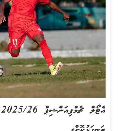
އ
ރަނގަޅުކޮށްފި