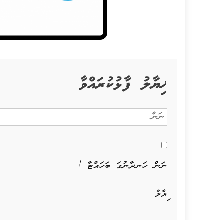
ޚިޔާލު ފާޅުކުރައްވާ
ނަން ހަނދާނުގަ ބަހައްޓާ !
ޚިޔާލު