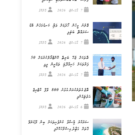
ޕްލަސް” އާއެކު އެއްބަސްވުމުގައި ސޮއިކޮށްފި
7 އޯގަސްޓް، 2026
ގޮށްކޮޅު
ގެއްލުނު މީހުން ހޯދުމަށް ވަޔާއި ކަނޑުމަގުން ބޮޑު
ސަރަޙައްދެއް ބަލައިފި
7 އޯގަސްޓް، 2026
ގޮށްކޮޅު
ރުއްތަކަށް ޖެހޭ ބަލިތައް ކޮންޓްރޯލްކުރުމަށް 50
ފަރާތަކަށް ހަނިމާދޫގައި ތަމްރީން ދީފި
7 އޯގަސްޓް، 2026
ގޮށްކޮޅު
ރާއްޖެ އެތެރެކުރަން އުޅުނު 800 ވޭޕް ކާޓްރިޖް
އަތުލައިގެންފި
6 އޯގަސްޓް، 2026
ގޮށްކޮޅު
ސަރުކާރު ހިއްސާވާ ކުންފުނިތަކަށް ބިން ދޫކުރެވޭ
ގޮތަށް ގަވާއިދު އިސްލާހުކޮށްފި