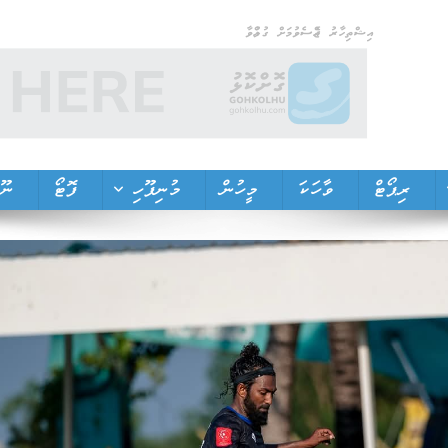
އިޝްތިހާރު ޖެއްސެވުމަށް ގުޅުއްވާ
ރިޕޯޓް
ވާހަކަ
މީހުން
މުނިފޫހި
ފޮޓޯ
ނޫތ