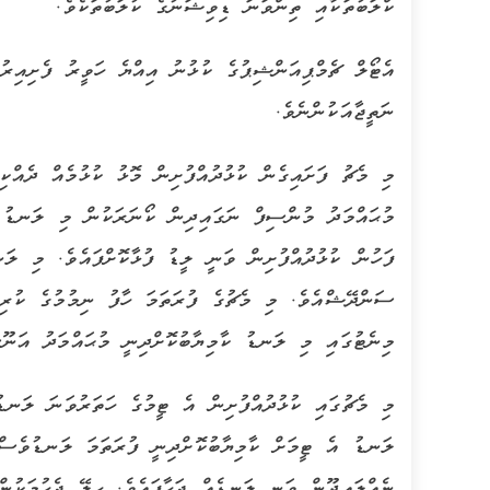
ކްލަބުތަކާއި ތިންވަނަ ޑިވިޝަނުގެ ކުލަބުތަކެވެ.
ނަތީޖާއަކުންނެވެ.
މުޙައްމަދު މުންސިފް ނަގައިދިން ކޯނަރަކުން މި ލަނޑު ކ
ފަހުން ކުޅުދުއްފުށިން ވަނީ ލީޑު ފުޅާކޮށްފައެވެ. މި ލ
މިނެޓުގައި މި ލަނޑު ކާމިޔާބުކޮށްދިނީ މުޙައްމަދު އަނޫ
މި މެޗުގައި ކުޅުދުއްފުށިން އެ ޓީމުގެ ހަތަރުވަނަ ލަނޑު
ލަނޑު އެ ޓީމަށް ކާމިޔާބުކޮށްދިނީ ފުރަތަމަ ލަނޑުވެސް
ނެއްލައިދޫން ވަނީ ލަނޑެއް ޖަހާފައެވެ. ހިލޭ ޖެހުމަކުނ