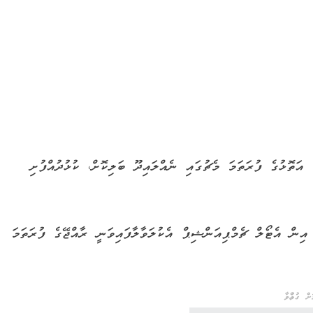
ލް ޗެމްޕިއަންޝިޕް 2025/26 ގެ ހދ. އަތޮޅުގެ ފުރަތަމަ މެޗުގައި ނެއްލައިދޫ ބަލިކޮށް، ކުޅުދުއްފުށި
ިން އެޓޯލް ޗެމްޕިއަންޝިޕް އެކުލަވާލާފައިވަނީ ރާއްޖޭގެ ފުރަތަމަ
ް ގުޅުއްވާ