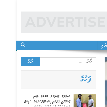
ަރި
Search
for:
ފަހުގެ
ހަނިމާދޫގެ ޕާކުތަކަށް ބޭނުންވާ ތަކެތި
ފޯރުކޮށްދީ، އެތަކެތި އިންސްޓޯލްކުރުމަށް “މިނެޓް