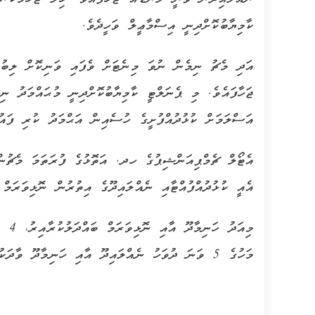
ކާމިޔާބުކޮށްދިނީ އިސްމާޢީލް ވަހީދެވެ.
އަދި މެޗު ނިމެން ނުވަ މިނެޓަށް ވެފައި ވަނިކޮށް ލިބު
ޖަހާފައެވެ. މި ޕެނަލްޓީ ކާމިޔާބުކޮށްދިނީ މުޙައްމަދު ނި
އަސްލަމަށް ކުޅުދުއްފުށީގެ ހުސެއިން އަޙްމަދު ކުރި ފައު
އެޓޯލް ޗެމްޕިއަންޝިޕުގެ ހދ. އަތޮޅުގެ ފުރަތަމަ މެޗުން 
އެއީ ކުޅުދުއްފުއްޓާއި ނެއްލައިދޫގެ އިތުރުން ނޮޅިވަރަމް 
މިއަ
މަހުގެ 5 ވަނަ ދުވަހު ނެއްލައިދޫ އާއި ހަނިމާދޫ ވާދަކުރާއިރު، 7 ވަނަ ދުވަހު ކުޅުދުއްފުއްޓާއި ހަނިމާދޫ ވާދަކުރާނެއެވެ.