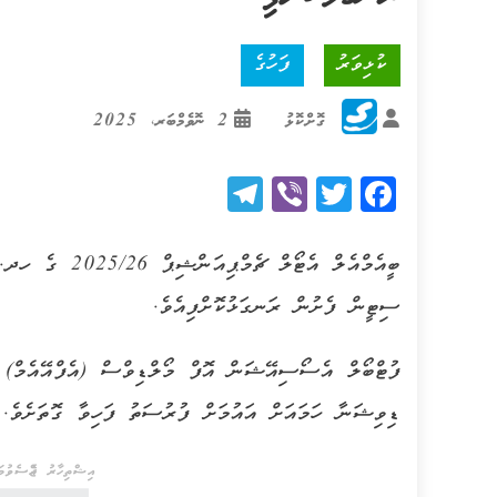
ކުޅިވަރު
ފަހުގެ
ގޮށްކޮޅު
2 ނޮވެމްބަރ، 2025
Telegram
Viber
Twitter
Facebook
ބީއެމްއެލް އެޓޯ
ސިޓީން ފެށުން ރަނގަޅުކޮށްފިއެވެ.
ފުޓްބޯލް އެސޯސިއޭޝަން އޮފް މޯލްޑިވްސް (އެފްއޭއެމް) އ
ޑިވިޝަނާ ހަމައަށް އައުމަށް ފުރުސަތު ފަހިވާ ގޮތަށެވެ.
އިޝްތިހާރު ޖެއްސެވުމަށ