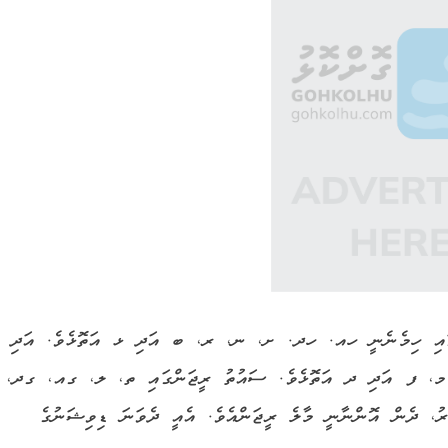
ޖަންގައި ހިމެނެނީ ހއ. ހދ. ށ، ނ، ރ، ބ އަދި ޅ އަތޮޅެވެ. އަދި
މ، ފ އަދި ދ އަތޮޅެވެ. ސައުތު ރީޖަންގައި ތ، ލ، ގއ، ގދ،
ރު، ދެން އޮންނާނީ މާލެ ރީޖަންއެވެ. އެއީ ދެވަނަ ޑިވިޝަނުގެ