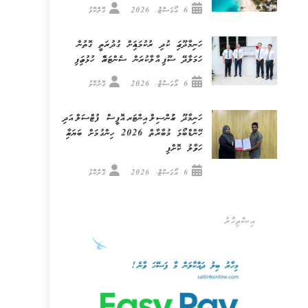
6 އޯގަސްޓް، 2026
ގޮށްކޮޅު
ހަނިމާދޫގައި ކުދި ރުކުމަޑިއަށް ގުދުރަތީ ގޮތުން
ހަމަލާދޭ ސޫފި އާލާކުރަން ސެންޓަރެއް ހުޅުވައިފި
6 އޯގަސްޓް، 2026
ގޮށްކޮޅު
ހަނިމާދޫ ކައުންސިލް އިންޓަރ އޮފީސް ފުޓްސަލް އަދި
ހޭންޑްބޯޅަ މުބާރާތް 2026 ހިންގުމަށް ބަޔަކާއި
ހަވާލު ކޮށްފި
6 އޯގަސްޓް، 2026
ގޮށްކޮޅު
އިޝްތިހާރު