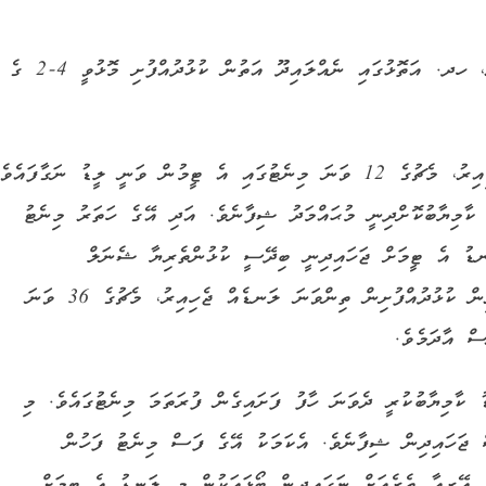
އެޓޯލް ޗެމްޕިއަންޝިޕުގެ ކުޅުނު އިއްޔެ ހަވީރު ފެށިއިރު، ހދ. އަތޮޅުގައި ނެއްލައިދޫ އަތުން ކުޅުދުއްފުށި މޮޅުވީ 4-2 ގެ
މި މެޗު ފަށައިގެން ކުޅުދުއްފުށިން މޮޅު ކުޅުމެއް ދެއްކިއިރު، މެޗުގެ 12 ވަނަ މިނެޓުގައި އެ ޓީމުން ވަނީ ލީޑު ނަގާފައެވެ
ާމިޔާބުކޮށްދިނީ މުޙައްމަދު ޝިފާނެވެ. އަދި އޭގެ ހަތަރު މިނެޓު
ަނޑު އެ ޓީމަށް ޖަހައިދިނީ ބިދޭސީ ކުޅުންތެރިޔާ ޝެނަލް
ސަންދޭޝްއެވެ. މި މެޗުގެ ފުރަތަމަ ހާފު ނިމުމުގެ ކުރިން ކުޅުދުއްފުށިން ތިންވަނަ ލަނޑެއް ޖެހިއިރު، މެޗުގެ 36 ވަނަ
ސް އާދަމެވެ.
 ކާމިޔާބުކުރީ ދެވަނަ ހާފު ފަށައިގެން ފުރަތަމަ މިނެޓުގައެވެ. މި
 ޖަހައިދިން ޝިފާނެވެ. އެކަމަކު އޭގެ ފަސް މިނެޓު ފަހުން
ް އޭރިއާ ތެރެއަށް ނަގައިދިން ބޯޅައަކުން މި ލަނޑު އެ ޓީމަށް