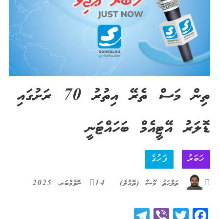
ތިން މަސް ތެރޭ އިތުރު 70 ރަށުގައި
ޑޮލަރު އޭޓީއެމް ބަހައްޓަނީ
ޚަބަރު
ފަހުގެ
ޠަލްޙަތު މޫސާ (ތޮއްލެ)
14 ނޮވެމްބަރ، 2025
Telegram
Viber
Twitter
Facebook