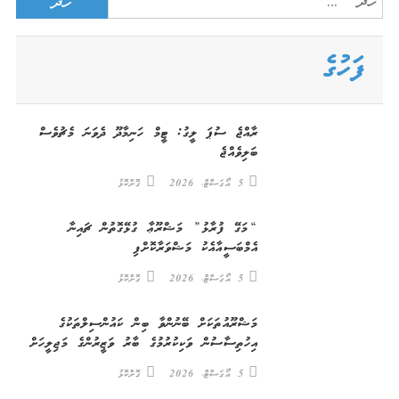
Search
for:
ފަހުގެ
ރާއްޖެ ސުޕަ ލީގު: ޓީމް ހަނިމާދޫ ދެވަނަ މެޗުވެސް
ބަލިވެއްޖެ
5 އޯގަސްޓް، 2026
ގޮށްކޮޅު
“މަގޭ ފުރާޅު” މަޝްރޫޢާ ގުޅޭގޮތުން ޗައިނާ
އެމްބަސީއާއެކު މަޝްވަރާކޮށްފި
5 އޯގަސްޓް، 2026
ގޮށްކޮޅު
މަޝްރޫއުތަކަށް ބޭނުންވާ ބިން ކައުންސިލްތަކުގެ
އިހުތިސާސުން ވަކިކުރުމުގެ ބާރު ވަޒީރުންގެ މަޖިލީހަށް
5 އޯގަސްޓް، 2026
ގޮށްކޮޅު