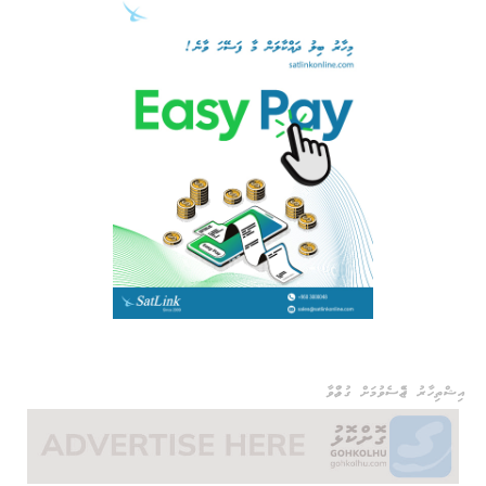
އިޝްތިހާރު ޖެއްސެވުމަށް ގުޅުއްވާ