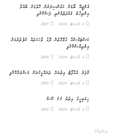
އެލްޖީއޭ ބޯޑަށް ކައުންސިލަރުން ހޮވުމަށް ބާއްވާ
އިންތިހާބު މުއްދަތެއްނެތި ފަސްކޮށްފި
4 އޯގަސްޓް، 2026
ގޮށްކޮޅު
ކަސްޓަމްސްއާ ގުޅޭގޮތުން ދޮގު ވާހަކަތައް ނުފެތުރުމަށް
އިލްތިމާސްކޮށްފި
4 އޯގަސްޓް، 2026
ގޮށްކޮޅު
މާފަރު އެއާޕޯޓް އިތުރަށް ތަރައްގީކުރަން މަޝްވަރާކޮށްފި
4 އޯގަސްޓް، 2026
ގޮށްކޮޅު
ހިމަބިހީގެ އިތުރު 13 ކޭސް
4 އޯގަސްޓް، 2026
ގޮށްކޮޅު
އިޝްތިހާރު