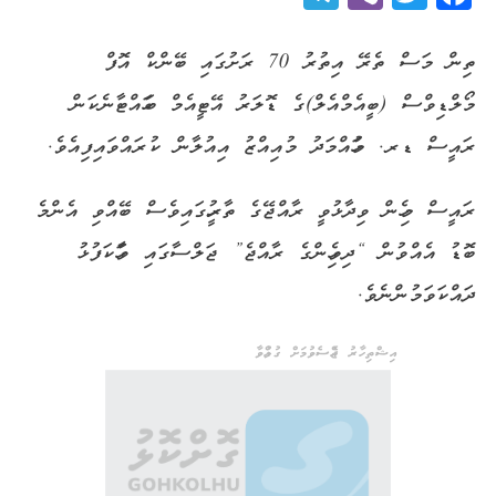
ތިން މަސް ތެރޭ އިތުރު 70 ރަށުގައި ބޭންކް އޮފް
މޯލްޑިވްސް (ބީއެމްއެލް)ގެ ޑޮލަރު އޭޓީއެމް ބަހައްޓާނެކަން
ރައީސް ޑރ. މުހައްމަދު މުއިއްޒު އިއުލާން ކުރައްވައިފިއެވެ.
ރައީސް މިހެން ވިދާޅުވީ ރާއްޖޭގެ ތާރީހުގައިވެސް ބޭއްވި އެންމެ
ބޮޑު އެއްވުން “ދިވެހިންގެ ރާއްޖެ” ޖަލްސާގައި ވާހަކަފުޅު
ދައްކަވަމުންނެވެ.
އިޝްތިހާރު ޖެއްސެވުމަށް ގުޅުއްވާ