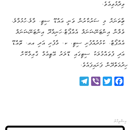
ވިދާޅުވިއެވެ.
މިހާތަނަށް މި ސަރުކާރުން ވަނީ އައްޑޫ ސިޓީ، މާލެ، ހުޅުމާލެ،
ވެލާނާ އިންޓަނޭޝަނަލް އެއާޕޯޓް، ހަނިމާދޫ އިންޓަނޭޝަނަލް
އެއާޕޯޓް، ކުޅުދުއްފުށި ސިޓީ، ކ. މާފުށި އަދި އއ. ތޮއްޑޫ
އަދި ފުވައްމުލަކު ސިޓީގައި ޑޮލަރު އޭޓީއެމް ގާއިމްކޮށް
ހިދުމަތްދޭން ފަށައިފައެވެ.
Telegram
Viber
Twitter
Facebook
އިޝްތިހާރު