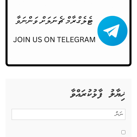
ޚިޔާލު ފާޅުކުރައްވާ