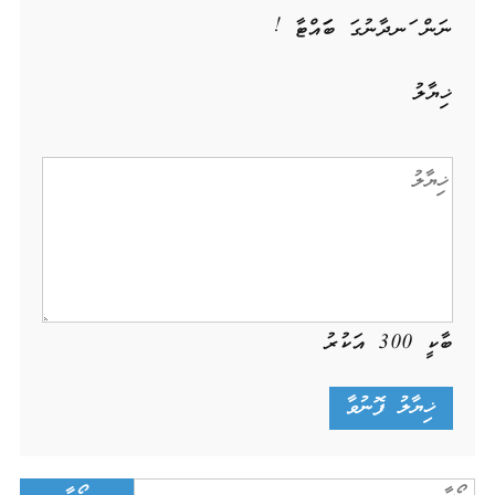
ނަން ހަނދާނުގަ ބަހައްޓާ !
ޚިޔާލު
ބާކީ
300
އަކުރު