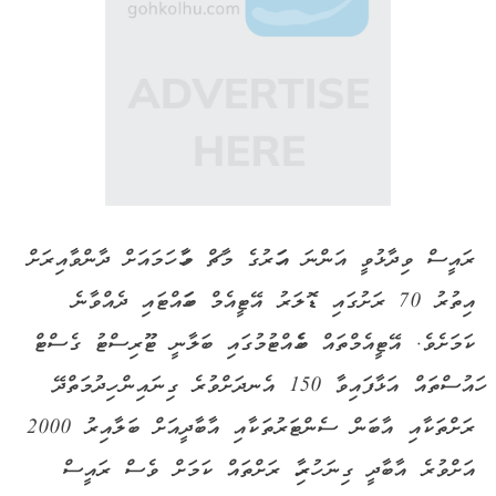
ރައީސް ވިދާޅުވީ އަންނަ އަހަރުގެ މާޗް މަހާ ހަމައަށް ދާންވާއިރަށް
އިތުރު 70 ރަށުގައި ޑޮލަރު އޭޓީއެމް ބަހައްޓައި ދެއްވާނެ
ކަމަށެވެ. އޭޓީއެމްތައް ބެހެއްޓުމުގައި ބަލާނީ ޓޫރިސްޓު ގެސްޓް
ހައުސްތައް އަޅާފައިވާ 150 އެނދަށްވުރެ ގިނައިން ހިދުމަތްދޭ
ރަށްތަކާއި އާބަން ސެންޓަރުތަކާއި އާބާދީއަށް ބަލާއިރު 2000
އަށްވުރެ އާބާދީ ގިނަ ހުރިހާ ރަށްތައް ކަމަށް ވެސް ރައީސް