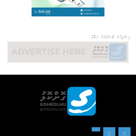
އިޝްތިހާރު ޖެއްސެވުމަށް ގުޅުއްވާ