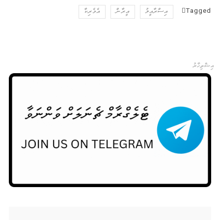
Tagged
އިސްރާއީލު
އީރާން
އެމެރިކާ
އިޝްތިހާރު