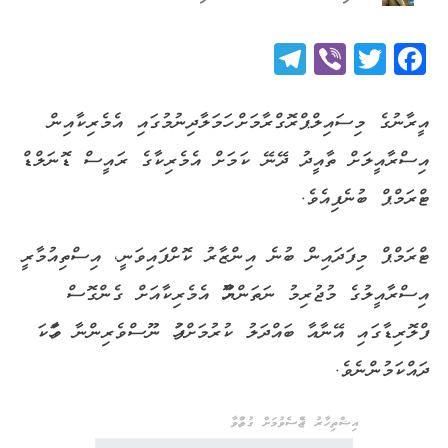
Telegram
Viber
Twitter
Facebook
އީރާނުގެ މިސައިލްޕްރޮގްރާމަށް ހަމަލާދިނުމުގައި އެމެރިކާއިން
އިސްރާއީލަށް ތާއީދު ދޭނޭ ކަމަށް އެމެރިކާގެ ރައީސް ޑޮނަލްޑް
ޓްރަމްޕް ބުނެފިއެވެ.
ޓްރަމްޕް މިފަދައިން ބުނެ އިންޒާރު ކޮށްފައިވަނީ، އިސްތިއުމާރީ
އިސްރާއީލުގެ މުޖުރިމު ނަތަންޔާހޫ އެމެރިކާއަށް ގެންގޮސް
ފްލޮރިޑާގައި އޭނާއާ ބައްދަލު ކުރުމަށްފަހު ނޫސްވެރިންނާ ވާހަކަ
ދައްކަމުންނެވެ.
އިޝްތިހާރު ޖެއްސެވުމަށް ގުޅުއްވާ