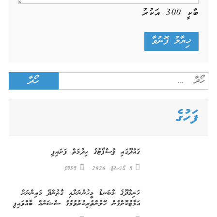
ބާކީ
300
އަކުރު
Search
for:
ފަހުގެ
ގައްދޫގައި ޕާސްޕޯޓުގެ ހިދުމަތް ފަށައިފި
8 އޯގަސްޓް، 2026
ގޮށްކޮޅު
ހަނިމާދޫގެ މާބަނޑު މީހުންނަށާއި ގާތުންދޭ މައިންނަށް
އަމާޒުކޮށްގެން ހޭލުންތެރިކުރުވުމުގެ ސެޝަނެއް ބާއްވައިފި