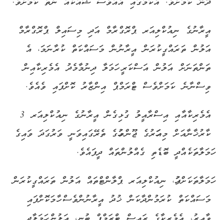
ދޭނޭ ކަމަށެވެ. އެކަމުގައި އެއްވެސް ޝައްކެއް ނެތް ކަމަށެވެ.
އީރާނުގެ ނިއުކްލިއަރ ޕްރޮގްރާމް އަދި މިސައިލް ޕްރޮގްރާމް
އަލުން ތަރައްގީކުރަން އީރާނުން މަސައްކަތް ކުރާނަމަ، އެ
ތަންތަނަށް އަލުން އަސްކަރީ ހަމަލާ ދިނުމާމެދު އެމެރިކާއިން
ވިސްނާނެ ކަމަށްވެސް ޓްރަމްޕް އިންޒާރު ކޮށްފައި ވެއެވެ.
އެމެރިކާއާއި އިސްރާއީލު ގުޅިގެން އީރާނުގެ ނިއުކްލިއަރ 3
ކާރުޚާނާއަށް މިއަހަރުގެ ޖޫންމަހުގެ ތެރޭގައިވަނީ ވަރުގަދަ ވައިގެ
ހަމަލާތަކެއްދީ ބޮޑެތި ގެއްލުންތައް ދީފައެވެ.
ހަމަލާތަކަށްފަހު، ނިއުކްލިއަރ ޕްލާންޓްތައް އަލުން ތަރައްގީކުރަން
މަސައްކަތް ކުރަމުންދާކަން ޚުދު އީރާނުންވެސް ހާމަކޮށްފައި
ވާއިރު، އެމެރިކާގެ ރައީސް ޓްރަމްޕް ބުނީ، އަލުން ހަމަލާދީ