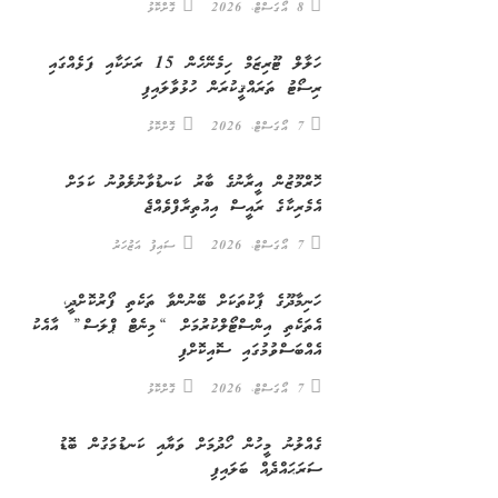
8 އޯގަސްޓް، 2026
ގޮށްކޮޅު
ހަލާލް ޓޫރިޒަމް ހިމެނޭހެން 15 ރަށަކާއި ފަޅެއްގައި
ރިސޯޓު ތަރައްޤީކުރަން ހުޅުވާލައިފި
7 އޯގަސްޓް، 2026
ގޮށްކޮޅު
ހޮރްމޫޒުން އީރާނުގެ ބާރު ކަނޑުވާނުލެވުނު ކަމަށް
އެމެރިކާގެ ރައީސް އިއުތިރާފްވެއްޖެ
7 އޯގަސްޓް، 2026
ސައިފު އަޒުހަރު
ހަނިމާދޫގެ ޕާކުތަކަށް ބޭނުންވާ ތަކެތި ފޯރުކޮށްދީ،
އެތަކެތި އިންސްޓޯލްކުރުމަށް “މިނެޓް ޕްލަސް” އާއެކު
އެއްބަސްވުމުގައި ސޮއިކޮށްފި
7 އޯގަސްޓް، 2026
ގޮށްކޮޅު
ގެއްލުނު މީހުން ހޯދުމަށް ވަޔާއި ކަނޑުމަގުން ބޮޑު
ސަރަޙައްދެއް ބަލައިފި