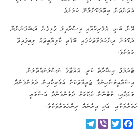
އެތަންތަން ބިމާހަމަކޮށްލާނޭ ކަމަށެވެ.
އޭނާ ބުނީ، އެމެރިކާއާއި އިސްރާއީލު ގުޅިގެން ދުޝްމަނުންނާ
ދެކޮޅަށް ދިން ހަމަލާތަކުގައި ބޮޑެތި ކާމިޔާބީތައް ލިބިފައިވާ
ކަމަށެވެ.
ޓްރަމްޕް އިޝާރާތް ކުރީ، ޣައްޒާގެ ނަސްލުނައްތާލަން
އިސްރާއީލުން ހިންގާ ޖަރީމާތަކަށް އެމެރިކާއިން ދެމުންގެންދާ
މަދަދާއި، ލުބުނާނާ ދެކޮޅަށް ދެމުންގެންދާ އަސްކަރީ
ހަމަލާތަކާއި، އަދި އީރާނަށް ދިން ހަމަލާތަކެވެ.
Telegram
Viber
Twitter
Facebook