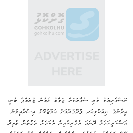
ނޫސްވެރިޔަކު ކުރި ސުވާލަކަށް ޖަވާބު ދެމުން ޓްރަމްޕް ބުނީ،
އީރާނުގެ ނިއުކްލިއަރ ޕްރޮގްރާމަށް އަމާޒުކޮށް އިސްރާއީލުން
އަސްކަރީ ހަމަލާ ދޭނަމަ އެމެރިކާއިން އެކަމަށް ވަގުތުން ތާއީދު