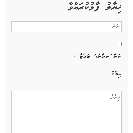
ޚިޔާލު ފާޅުކުރައްވާ
ނަން ހަނދާނުގަ ބަހައްޓާ !
ޚިޔާލު