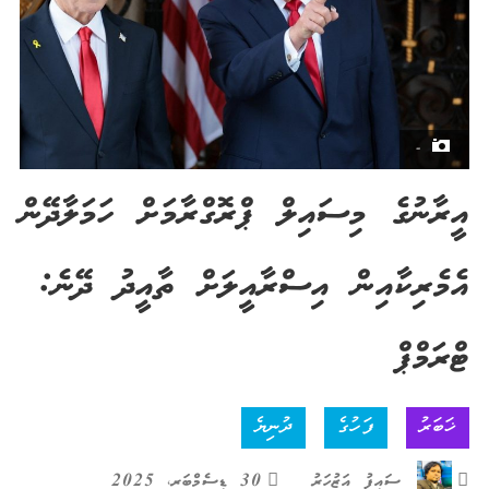
-
އީރާނުގެ މިސައިލް ޕްރޮގްރާމަށް ހަމަލާދޭން
އެމެރިކާއިން އިސްރާއީލަށް ތާއީދު ދޭނެ:
ޓްރަމްޕް
ޚަބަރު
ފަހުގެ
ދުނިޔެ
ސައިފު އަޒުހަރު
30 ޑިސެމްބަރ، 2025