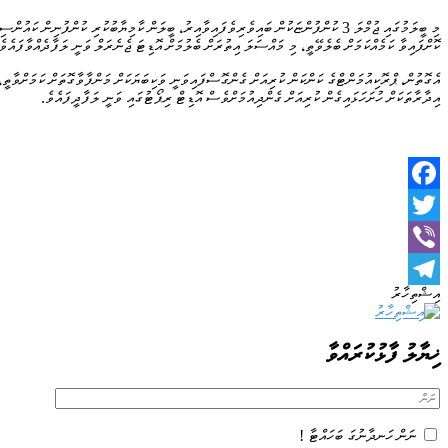
މި ބީލަމުގައި ޖުމްލަ 3 ކުންފުންޏަކުން ބައިވެރިވެފައިވާއިރު، ބީލަން ކާމިޔާބުކުރި ކުން
ކޮށްފައިވާ ކަމެއްކަމަށް ބެލެވޭތީ، މި މައްސަލަ އިތުރަށް ބެލުމަށް އޮޑިޓަ ޖެނެރަލް ވަނީ ލަފާދެއްވާފައެވެ
އެގޮތުން، ޕްރޮކިއުމަންޓްގެ ކަންކަން ކުރިއަށް ގެންގޮސްފައިވަނީ ވަކިބަޔަކަށް މަންފާވާގޮތަށް ކަމަށްވާތީ
އިދާރާތަކަށް ހުށަހަޅައިގެން ކުރިއަށް ގެންދިއުމަށްވެސް އޮޑިޓް ރިޕޯޓުގައި ވަނީ ލަފާދީފައެވެ.
Facebook
Twitter
Viber
އިޝްތިހާރު
Telegram
ޚިޔާލު ފާޅުކުރައްވާ
ނަން ހަނދާނުގަ ބަހައްޓާ !