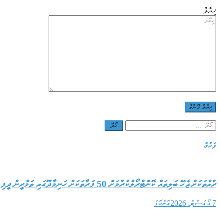
ޚިޔާލު
Search
for:
ފަހުގެ
ރުއްތަކަށް ޖެހޭ ބަލިތައް ކޮންޓްރޯލްކުރުމަށް 50 ފަރާތަކަށް ހަނިމާދޫގައި ތަމްރީން ދީފި
7 އޯގަސްޓް، 2026
ގޮށްކޮޅު