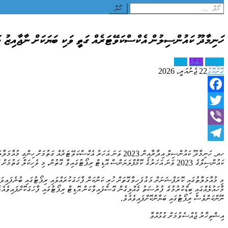
Search
for:
ހަނިމާދޫ ކައުންސިލުން އެކްސްކަވޭޓަރެއް ގަތީ ވަކި ބަޔަކަށް ނާޖާއިޒު މ
ހަނިމާދޫ
ޚަބަރު
ފަހުގެ
ގޮށްކޮޅު
22 ޖެނުއަރީ، 2026
Facebook
Twitter
Viber
Telegram
ހދ. ހަނިމާދޫ ކައުންސިލް އިދާރާއިން 2023 ވަނަ އަހަރު އެކްސްކަވޭޓަ
ކައުންސިލްގެ 2023 ވަނަ އަހަރުގެ ކޮމްޕްލަޔަންސް އޮޑިޓް ރިޕޯޓުގައިވާ ގޮތުން، މި ވެހިކަލް ގަތުމަށް ކައުންސިލުން ވަނީ 972،972 ރުފިޔާ ޚަރަދުކޮށްފައެވެ.
މި މުއާމަލާތުގައި ކޮރަޕްޝަނަށް މަގުފަހިވާގޮތަށް ހުރި ކަންކަން ފާހަގަކުރައްވައި ރިޕޯޓުގައި ބުނެފައިވަ
ނޫންކަންވެސް ރިޕޯޓުގައި ބަޔާންކޮށްފައިވެއެވެ.
އިޝްތިހާރު ޖެއްސެވުމަށް ގުޅުއްވާ