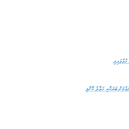
ހުޅުވައިފި