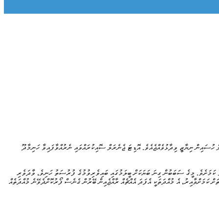
 އޮޑިޓަ ޖެނެރަލް ހުސައިން ނިޔާޒީ ވިދާޅުވެއްޖެއެވެ. އޮޑިޓަ ޖެނެރަލް ސޮއިކުރައްވައި ނެރުއްވާފައިވާ ހަނިމާދޫ
ިވާ ކަމަށެވެ. މީގެ ސަބަބުން ގިނަ ބަޔަކަށް ބީލަމުގައި ބައިވެރިވުމުގެ ފުރުސަތު ހަނިވެ، ވާދަވެރި
ބީލަން އިއުލާނުކޮށްފައިވަނީ އެންމެ 10 ދުވަހުގެ ތެރޭގައި އެކްސްކަވޭޓަރު ހޯދައި ހަވާލުކުރާ ގޮތަށް ކަމަށްވާއިރު، އެ މުއްދަތަކީ އެފަދަ އެއްޗެއް ރާއްޖެއިން ބޭރުން ގެނެސް ފޯރުކޮށްދެވޭނެ މުއްދަތެއް