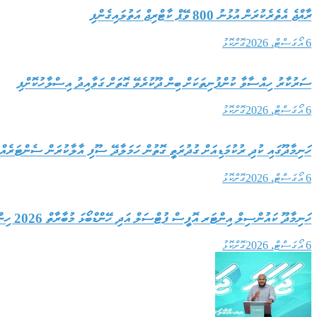
ރާއްޖެ އެތެރެކުރަން އުޅުނު 800 ވޭޕް ކާޓްރިޖް އަތުލައިގެންފި
6 އޯގަސްޓް، 2026
ގޮށްކޮޅު
ސަރުކާރު ހިއްސާވާ ކުންފުނިތަކަށް ބިން ދޫކުރެވޭ ގޮތަށް ގަވާއިދު އިސްލާހުކޮށްފި
6 އޯގަސްޓް، 2026
ގޮށްކޮޅު
ހަނިމާދޫގައި ކުދި ރުކުމަޑިއަށް ގުދުރަތީ ގޮތުން ހަމަލާދޭ ސޫފި އާލާކުރަން ސެންޓަރެއް 
6 އޯގަސްޓް، 2026
ގޮށްކޮޅު
ހަނިމާދޫ ކައުންސިލް އިންޓަރ އޮފީސް ފުޓްސަލް އަދި ހޭންޑްބޯޅަ މުބާރާތް 2026 ހިންގުމަށް ބަޔަކާއި ހަވާލު ކޮށްފި
6 އޯގަސްޓް، 2026
ގޮށްކޮޅު