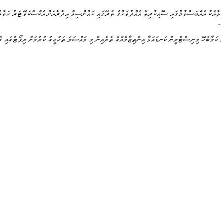
ފުނިން ކައުންސިލާއެކު އެއްބަސްވުމުގައި ސޮއިކުރިތާ އެއްދުވަހުގެ ތެރޭގައި ކައުންސިލް އިދާރާއަށް އެކްސްކަވޭޓަރު
.
، ކަމާބެހޭ މިނިސްޓްރީން ކަނޑައަޅާ އިންތިޒާމެއްގެ ތެރެއިން މި މައްސަލަ ތަހުގީގު ކުރުމަށް ރިޕޯޓުގައި ގޮވ