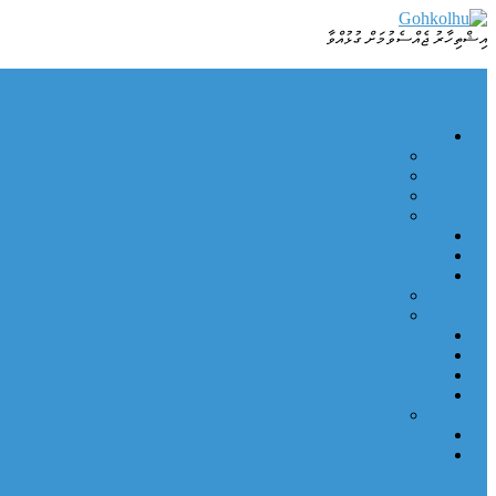
Skip
to
އިޝްތިހާރު ޖެއްސެވުމަށް ގުޅުއްވާ
Dhamaa Geney Gohkolhu
Gohkolhu
content
ޚަބަރު
ހަނިމާދޫ
ފަހުގެ
ޚަބަރު ޢާޖިލް
ދުނިޔެ
ކުޅިވަރު
ސިޔާސީ
ދީން
ޞިއްހަތު
އިޖުތިމާޢީ
ރިޕޯޓް
ވާހަކަ
މީހުން
މުނިފޫހި
އަދަބިއްޔާތު
ފޮޓޯ
ނޫތަރި