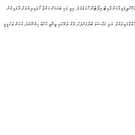
 ހަވާލުކޮށްދީފައިވާކަން އޮޑިޓް ރިޕޯޓުން ހާމަވެއެވެ. މިއީ ވަކި ބަޔަކަށް މަންފާ ހޯދައިދިނުމަށް ރާވައިގެން
ާލާފައިވެއެވެ. އަދި މައްސަލަ ބެލުމަށްފަހު، އޭގެ ތެރޭގައި ޖިނާއީ ކުށެއް ހިމެނޭނަމަ، އެކަން ތަހުގީގީ