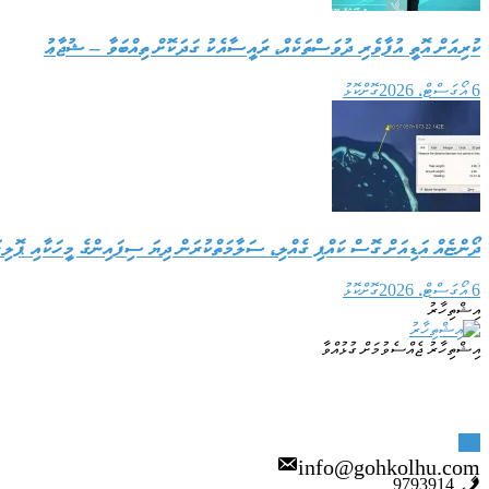
ކުރިއަށް އޮތީ އުފާވެރި ދުވަސްތަކެއް، ރައީސާއެކު ގަދަކޮށް ތިއްބަވާ – ޝުޖާޢު
6 އޯގަސްޓް، 2026
ގޮށްކޮޅު
ދޯންޏެއް އަޑިއަށް ގޮސް ކައްޕި ގެއްލި، ސަލާމަތްކުރަން ދިޔަ ސިފައިންގެ މީހަކާއި ޕޮލިހަ
6 އޯގަސްޓް، 2026
ގޮށްކޮޅު
އިޝްތިހާރު
އިޝްތިހާރު ޖެއްސެވުމަށް ގުޅުއްވާ
info@gohkolhu.com
9793914