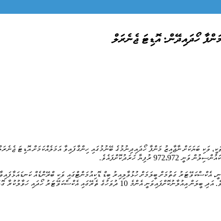
ަންފާ ހޯދައިދޭން: އޮޑިޓަ ޖެނެރަލް
ރެއް ގަތުމަށް ހިންގި މުއާމަލާތަކީ، ވަކި ބަޔަކަށް ނާޖާއިޒު މަންފާ ހޯދައިދިނުމުގެ ބޭނުމުގައި ހިންގާފައިވާ އަމަލެއްކަމަށް
ނީ، އެކްސްކަވޭޓަރު ގަތުމަށް ބީލަމަށް ހުޅުވާލިއިރު ބިޑް ޑޮކިއުމަންޓްގައި ވަކި ބްރޭންޑެއް ކަނޑައަޅާފައ
މާހައުލެއްގައި ބިޑްކުރުމުގެ ފުރުސަތު ގެއްލިގެން ގޮސްފައިވާކަން އޮޑިޓް ރިޕޯޓުގައި ފާހަގަކޮށްފައިވެއެވެ. އަދި 