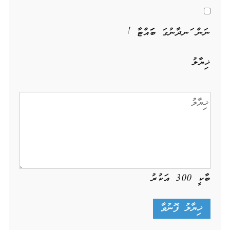
ނަން ހަނދާނުގަ ބަހައްޓާ !
ޚިޔާލު
ބާކީ
300
އަކުރު