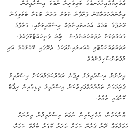
އެމެރިކާއާއި ހުޅަނގުގެ ބައިވެރިން ނުވަތަ އިސްރާއީލުން
އީރާނަށް ހަމަލާދޭން ފަށާފާނެ ކަމަށް ވަރަށް ބޮޑަށް ބެލެވިގެން
ޔޫރަޕްގެ ބައެއް އެއަރލައިންތައް އިސްރާއީލަށާއި، ގަލްފްގެ
ގައުމުތަކަށް ދަތުރުކުރުންވެސް މިހާރު ވަނީ ހުއްޓާލާފައެވެ.
ދަތުރުތައް ހުއްޓާލި އެއަރލައިންތަކުގެ ތެރޭގައި ކޭއެލްއެމް އަދި
ލުފްތާންސާ ހިމެނެއެވެ.
އީރާނުން އިސްރާއީލަށް ދީފާނެ ރައްދު ހަމަލާއަކަށް އިސްރާއީލު
ފުރިހަމައަށް ތައްޔާރުވެފައިވާކަން އިސްރާއީލު މީޑިއާއިން ރިޕޯޓް
ކޮށްފައި ވެއެވެ.
އެހެންކަމުން، އެމެރިކާއިން ނުވަތަ އިސްރާއީލުން އީރާނަށް
ހަމަލާތައް ދޭން ފަށާނޭ ކަމަށް ވަރަށް ބޮޑަށް ބެލެވޭ ކަމަށް،