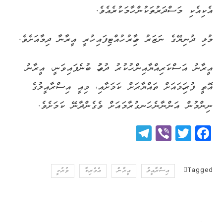
އެކިއެކި މަސްދަރުތަކުން ހާމަކުރެއެވެ.
މުޅި ދުނިޔޭގެ ނަޒަރު މިހާރު ހުއްޓިފައި ހުރީ އީރާނާ ދިމާއަށެވެ.
އީރާނު އަސްކަރިއްޔާއިން ހުކުރު ދުވަހު ބުނެފައިވަނީ، އީރާނު
އޮތީ ފުރިހަމައަށް ތައްޔާރަށް ކަމަށާއި، މިއީ އިސްރާއީލުގެ
ނިންމުން އަންނާނެ ހަނގުރާމައަށް ވެގެންދާނޭ ކަމަށެވެ.
Telegram
Viber
Twitter
Facebook
Tagged
އިސްރާއީލު
އީރާން
އެމެރިކާ
ތުރުކީ