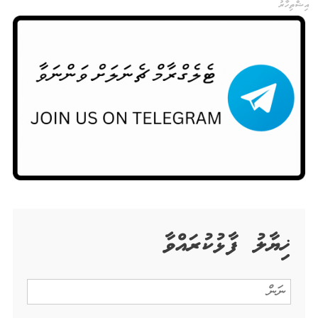
އިޝްތިހާރު
ޚިޔާލު ފާޅުކުރައްވާ