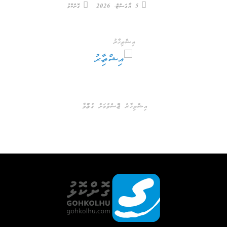
5 އޯގަސްޓް، 2026
ގޮށްކޮޅު
އިޝްތިހާރު
އިޝްތިހާރު ޖެއްސެވުމަށް ގުޅުއްވާ