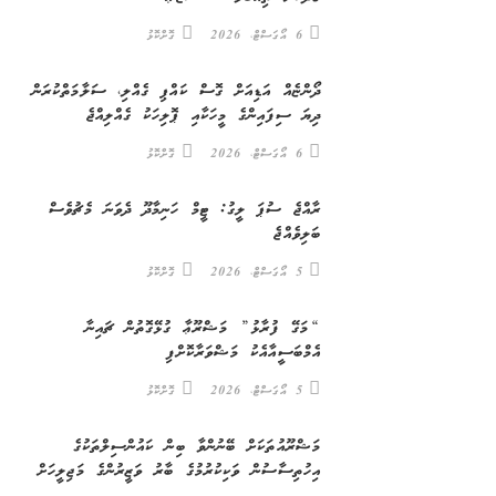
6 އޯގަސްޓް، 2026
ގޮށްކޮޅު
ދޯންޏެއް އަޑިއަށް ގޮސް ކައްޕި ގެއްލި، ސަލާމަތްކުރަން
ދިޔަ ސިފައިންގެ މީހަކާއި ޕޮލިހަކު ގެއްލިއްޖެ
6 އޯގަސްޓް، 2026
ގޮށްކޮޅު
ރާއްޖެ ސުޕަ ލީގު: ޓީމް ހަނިމާދޫ ދެވަނަ މެޗުވެސް
ބަލިވެއްޖެ
5 އޯގަސްޓް، 2026
ގޮށްކޮޅު
“މަގޭ ފުރާޅު” މަޝްރޫޢާ ގުޅޭގޮތުން ޗައިނާ
އެމްބަސީއާއެކު މަޝްވަރާކޮށްފި
5 އޯގަސްޓް، 2026
ގޮށްކޮޅު
މަޝްރޫއުތަކަށް ބޭނުންވާ ބިން ކައުންސިލްތަކުގެ
އިހުތިސާސުން ވަކިކުރުމުގެ ބާރު ވަޒީރުންގެ މަޖިލީހަށް