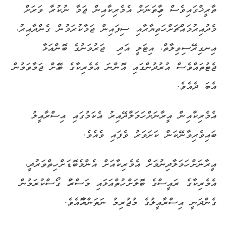
ތާރީޚްގައިވެސް މިހާތަނަށް އެމެރިކާއިން ޖަމާ ނުކުރާ ވަރަށް
މެދުއިރުމައްޗަށް ހަތިޔާރާއި ސިފައިން ޖަމާކުރަމުން ގެންދާއިރު،
އިނގިރޭސިވިލާތް، އިޓަލީ އަދި ޖަރުމަނުގެ ބޮންއަޅާ
ޖެޓުތައްވެސް އުރުދުންގައި އޮންނަ އެމެރިކާގެ ބޭހަށް ޖަމާވަމުން
އެބަ ދެއެވެ.
އެމެރިކާއިން އީރާނަށް ހަމަލާދޭއިރު އެކަމުގައި އިސްރާއީލު
ބައިވެރިވާނޭކަން ކަށަވަރު ވެފައި ވެއެވެ.
އީރާނަށް ހަމަލާދިނުމަށް އެމެރިކާއަށް އެންމެބޮޑަށް ހިތްވަރުދީ،
އެމެރިކާގެ ރައީސްގެ ބޮލަށް ހުތްއަޅައި މަސްރަހް ގޯސްކުރަމުން
ގެންދަނީ އިސްރާއީލުގެ މުޖުރިމު ނަތަންޔާހޫއެވެ.