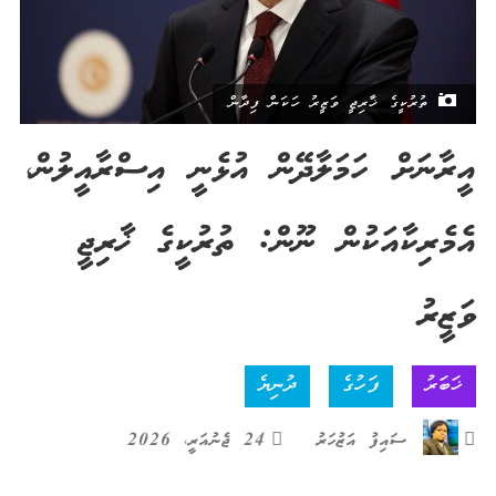
ތުރުކީގެ ޚާރިޖީ ވަޒީރު ހަކަން ފިދާން
އީރާނަށް ހަމަލާދޭން އުޅެނީ އިސްރާއީލުން،
އެމެރިކާއަކުން ނޫން: ތުރުކީގެ ޚާރިޖީ
ވަޒީރު
ޚަބަރު
ފަހުގެ
ދުނިޔެ
ސައިފު އަޒުހަރު
24 ޖެނުއަރީ، 2026