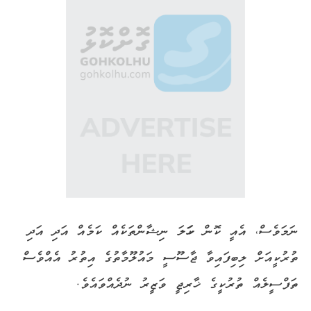
ނަމަވެސް، އެއީ ކޮން ކަހަލަ ނިޝާންތަކެއް ކަމެއް އަދި އަދި
ތުރުކީއަށް ލިބިފައިވާ ޖާސޫސީ މައުލޫމާތުގެ އިތުރު އެއްވެސް
ތަފްސީލެއް ތުރުކީގެ ޚާރިޖީ ވަޒީރު ނުދެއްވައެވެ.