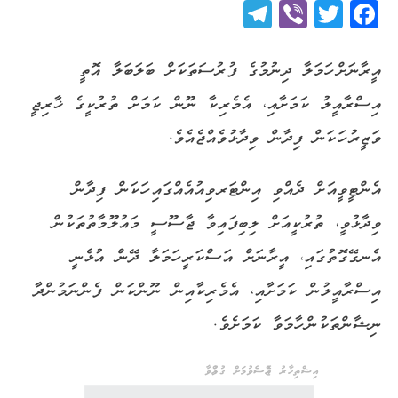
Telegram
Viber
Twitter
Facebook
އީރާނަށް ހަމަލާ ދިނުމުގެ ފުރުސަތަކަށް ބަލަބަލާ އޮތީ
އިސްރާއީލު ކަމަށާއި، އެމެރިކާ ނޫން ކަމަށް ތުރުކީގެ ޚާރިޖީ
ވަޒީރު ހަކަން ފިދާން ވިދާޅުވެއްޖެއެވެ.
އެންޓީވީއަށް ދެއްވި އިންޓަރވިއުއެއްގައި ހަކަން ފިދާން
ވިދާޅުވީ، ތުރުކީއަށް ލިބިފައިވާ ޖާސޫސީ މައުލޫމާތުތަކުން
އެނގޭގޮތުގައި، އީރާނަށް އަސްކަރީ ހަމަލާ ދޭން އުޅެނީ
އިސްރާއީލުން ކަމަށާއި، އެމެރިކާއިން ނޫންކަން ފެންނަމުންދާ
ނިޝާންތަކުން ހާމަވާ ކަމަށެވެ.
އިޝްތިހާރު ޖެއްސެވުމަށް ގުޅުއްވާ