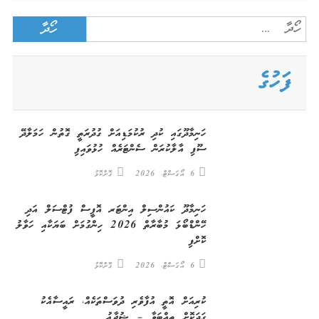
Search
for:
ފަހުގެ
ހަނިމާދޫގައި ކުދި ރުކުމަޑިއަށް ގުދުރަތީ ގޮތުން ހަމަލާދޭ
ސޫފި އާލާކުރަން ސެންޓަރެއް ހުޅުވައިފި
6 އޯގަސްޓް، 2026
ގޮށްކޮޅު
ހަނިމާދޫ ކައުންސިލް އިންޓަރ އޮފީސް ފުޓްސަލް އަދި
ހޭންޑްބޯޅަ މުބާރާތް 2026 ހިންގުމަށް ބަޔަކާއި ހަވާލު
ކޮށްފި
6 އޯގަސްޓް، 2026
ގޮށްކޮޅު
ކުރިއަށް އޮތީ އުފާވެރި ދުވަސްތަކެއް، ރައީސާއެކު
ގަދަކޮށް ތިއްބަވާ – ޝުޖާޢު