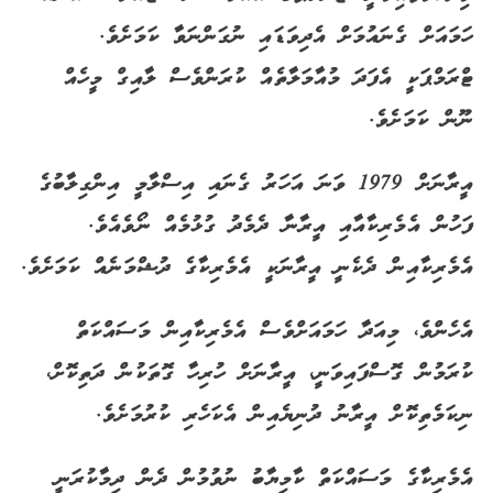
ހަމައަށް ގެނައުމަށް އެދިވަޑައި ނުގަންނަވާ ކަމަށެވެ.
ޓްރަމްޕަކީ އެފަދަ މުއާމަލާތެއް ކުރަންވެސް ލާއިގް މީހެއް
ނޫން ކަމަށެވެ.
އީރާނަށް 1979 ވަނަ އަހަރު ގެނައި އިސްލާމީ އިންގިލާބުގެ
ފަހުން އެމެރިކާއާއި އީރާނާ ދެމެދު ގުޅުމެއް ނޯވެއެވެ.
އެމެރިކާއިން ދެކެނީ އީރާނަކީ އެމެރިކާގެ ދުޝްމަނެއް ކަމަށެވެ.
އެހެންވެ، މިއަދާ ހަމައަށްވެސް އެމެރިކާއިން މަސައްކަތް
ކުރަމުން ގޮސްފައިވަނީ، އީރާނަށް ހުރިހާ ގޮތަކުން ދަތިކޮށް،
ނިކަމެތިކޮށް އީރާނު ދުނިޔެއިން އެކަހެރި ކުރުމަށެވެ.
އެމެރިކާގެ މަސައްކަތް ކާމިޔާބު ނުވުމުން ދެން ދިމާކުރަނީ