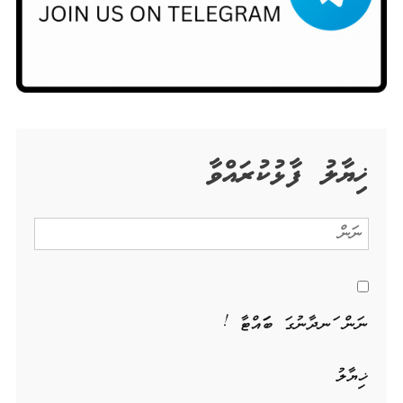
ޚިޔާލު ފާޅުކުރައްވާ
ނަން ހަނދާނުގަ ބަހައްޓާ !
ޚިޔާލު