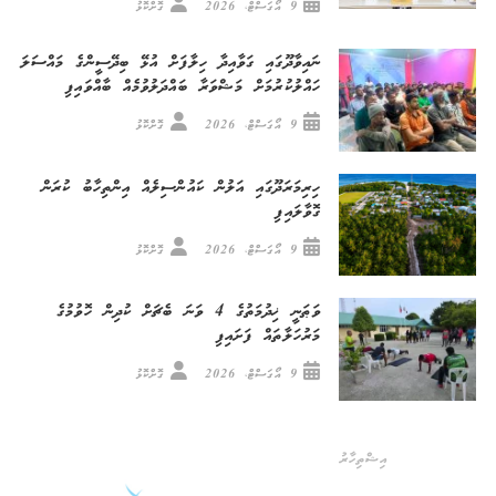
9 އޯގަސްޓް، 2026
ގޮށްކޮޅު
ނައިވާދޫގައި ގަވާއިދާ ހިލާފަށް އުޅޭ ބިދޭސީންގެ މައްސަލަ
ހައްލުކުރުމަށް މަޝްވަރާ ބައްދަލުވުމެއް ބާއްވައިފި
9 އޯގަސްޓް، 2026
ގޮށްކޮޅު
ހިރިމަރަދޫގައި އަލުން ކައުންސިލެއް އިންތިހާބު ކުރަން
ގޮވާލައިފި
9 އޯގަސްޓް، 2026
ގޮށްކޮޅު
ވަޠަނީ ޚިދުމަތުގެ 4 ވަނަ ބެޗަށް ކުދިން ހޮވުމުގެ
މަރުހަލާތައް ފަށައިފި
9 އޯގަސްޓް، 2026
ގޮށްކޮޅު
އިޝްތިހާރު