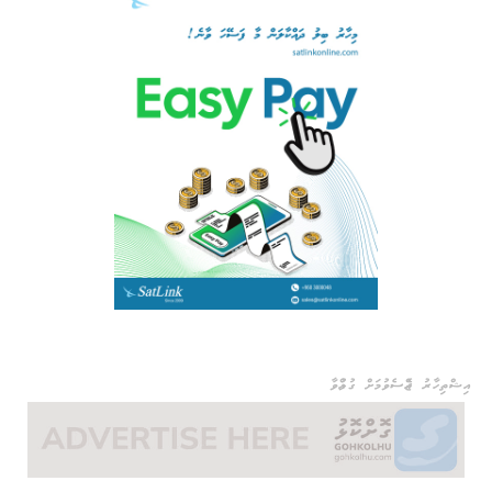
އިޝްތިހާރު ޖެއްސެވުމަށް ގުޅުއްވާ