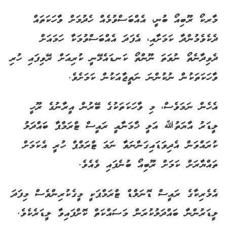
މާރކޯ ރޫބިއޯ ބުނީ، އެއްބަސްވުމެއް ހެދުމަށް ވާހަކަތައް
ދެކެވެމުންދާ ކަމަށާއި، އެފަދަ އެއްބަސްވުމަކާ ހަމައަށް
ދެވިދާނެތޯ ނުވަތަ ނޫންތޯ ކަނޑައެޅޭނީ ކުރިއަށް ރޭވިފައި ހުރި
ވާހަކަތަކުން ނުކުންނަ ނަތީޖާއަކުން ކަމަށެވެ.
އެހެން ނަމަވެސް، މި ވާހަކަތަކުގެ ބޭރުން އީރާނުގެ ރޫހީ
ލީޑަރު އާޔަތުﷲ އަލީ ޚާމަނާއީ ރައީސް ޓްރަމްޕާ ބައްދަލު
ކުރައްވަން އެދިވަޑައިގަންނަވާ ނަމަ ޓްރަމްޕް ހުރީ އެކަމަށް
ތައްޔާރަށް ކަމަށް ރޫބިއޯ ބުނެފައި ވެއެވެ.
އެމެރިކާގެ ރައީސް ޑޮނަލްޑް ޓްރަމްޕަކީ މީގެކުރިންވެސް މިފަދަ
ލީޑަރުންނާ ބައްދަލުކުރަން މަސައްކަތް ކޮށްފައިވާ ލީޑަރެކެވެ.