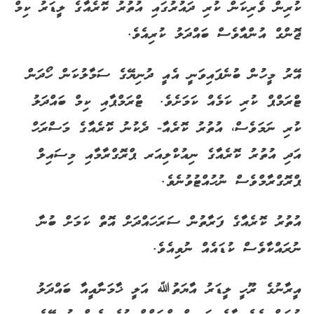
ކުރިން ވެރިކަން ކުރި ދައުރުގައި އުތުރު ކޮރެއާގެ ލީޑަރު ކިމް
ޖޮންގް އުންއާވެސް ބައްދަލު ކުރިއެވެ.
އޭރު މީހުން ބުނެފައިވަނީ އެއީ ދުނިޔޭގެ ސަމާލުކަން ހޯދަން
ޓްރަމްޕް ކުރި ކަމެއް ކަމަށެވެ. ޓްރަމްޕާއި ކިމް ބައްދަލު
ކުރި ނަމަވެސް، އުތުރު ކޮރެއާ- ދެކުނު ކޮރެއާގެ މަސްރަހް
އަދި އުތުރު ކޮރެއާގެ ނިއުކްލިއަރ ޕްރޮގްރާމާއި މިސައިލް
ޕްރޮގްރާމްވެސް ނުހުއްޓުވުނެވެ.
އުތުރު ކޮރެއާގެ ފަރާތުން ސަރަހައްދަށް އޮތް ކަމަށް ބުނާ
ނުރައްކާވެސް ކުޑައެއް ނުވިއެވެ.
އީރާނުގެ ރޫހީ ލީޑަރު އާޔަތުﷲ އަލީ ޚާމަނާއީއާ ބައްދަލު