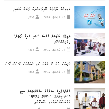
ޑައިވިންގް ދޯންޏެއް ނޮޅިވަރަންފަރު ފަރަށް އަރައިފި
10 އޯގަސްޓް، 2026
ގޮށްކޮޅު
ވަޒީފާގެ ބާޒާރަށް ޚާއްސަ “މައި ކެރިއާ ޕޯޓަލް”
އިފްތިތާޙުކޮށްފި
10 އޯގަސްޓް، 2026
ގޮށްކޮޅު
ކުރިއަށް އޮތް 3 ދުވަހު މުޅި ރާއްޖެއަށް މޫސުން ގޯސް
10 އޯގަސްޓް، 2026
ގޮށްކޮޅު
ކުޅުދުއްފުށީގެ ސަރުކާރު ސްކޫލްތަކަށް ސިޓީ
ކައުންސިލުންދޭ “ސްކޫލް ގްރާންޓް”
އެއްބަސްވުންތަކުގައި ސޮއިކޮށްފި