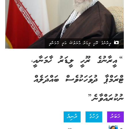
އީރާނުގެ ރޫހީ ލީޑަރު އާޔަތުﷲ އަލީ ޚާމަނާއީ
“އީރާނުގެ ރޫހީ ލީޑަރު ޚާމަނާއީ،
ޓްރަމްޕާ ދުވަހަކުވެސް ބައްދަލެއް
ނުކުރައްވާނެ”
ޚަބަރު
ފަހުގެ
ދުނިޔެ