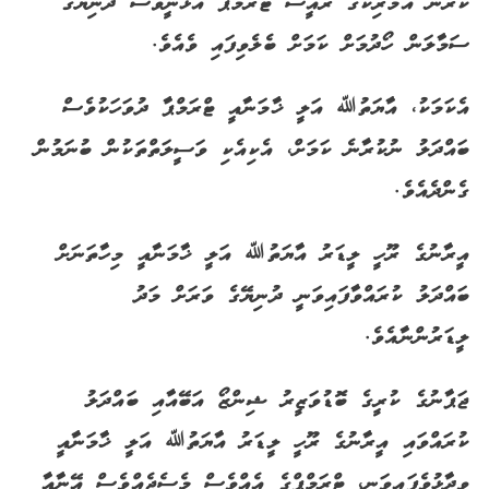
ކުރަން އެމެރިކާގެ ރައީސް ޓްރަމްޕް އުޅެނީވެސް ދުނިޔޭގެ
ސަމާލަން ހޯދުމަށް ކަމަށް ބެލެވިފައި ވެއެވެ.
އެކަމަކު، އާޔަތުﷲ އަލީ ޚާމަނާއީ ޓްރަމްޕާ ދުވަހަކުވެސް
ބައްދަލު ނުކުރާނެ ކަމަށް، އެކިއެކި ވަސީލަތްތަކުން ބުނަމުން
ގެންދެއެވެ.
އީރާނުގެ ރޫހީ ލީޑަރު އާޔަތުﷲ އަލީ ޚާމަނާއީ މިހާތަނަށް
ބައްދަލު ކުރައްވާފައިވަނީ ދުނިޔޭގެ ވަރަށް މަދު
ލީޑަރުންނާއެވެ.
ޖަޕާނުގެ ކުރީގެ ބޮޑުވަޒީރު ޝިންޒޯ އަބޭއާއި ބައްދަލު
ކުރައްވައި އީރާނުގެ ރޫހީ ލީޑަރު އާޔަތުﷲ އަލީ ޚާމަނާއީ
ވިދާޅުވެފައިވަނީ، ޓްރަމްޕްގެ އެއްވެސް މެސެޖެއްވެސް އޭނާއާ