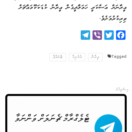
އީރާނަށް އަސްކަރީ ހަމަލާދީގެން އީރާނު ކުޑަކަކޫމައްޗަށް
ތިރިކުރުމަށެވެ.
Telegram
Viber
Twitter
Facebook
Tagged
އީރާން
އެމެރިކާ
ޓްރަމްޕް
އިޝްތިހާރު