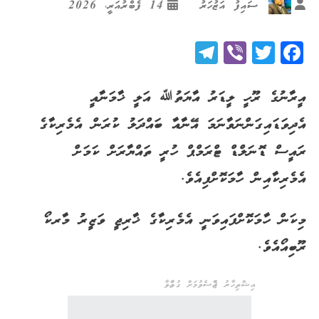
ސައިފު އަޒުހަރު
14 ފެބްރުއަރީ، 2026
Telegram
Viber
Twitter
Facebook
އީރާނުގެ ރޫހީ ލީޑަރު އާޔަތުﷲ އަލީ ޚާމަނާއީ
އެދިވަޑައިގަންނަވާނަމަ އޭނާއާ ބައްދަލު ކުރަން އެމެރިކާގެ
ރައީސް ޑޮނަލްޑް ޓްރަމްޕް ހުރީ ތައްޔާރަށް ކަމަށް
އެމެރިކާއިން ހާމަކޮށްފިއެވެ.
މިކަން ހާމަކޮށްފައިވަނީ އެމެރިކާގެ ޚާރިޖީ ވަޒީރު މާރކޯ
ރޫބިއޯއެވެ.
އިޝްތިހާރު ޖެއްސެވުމަށް ގުޅުއްވާ