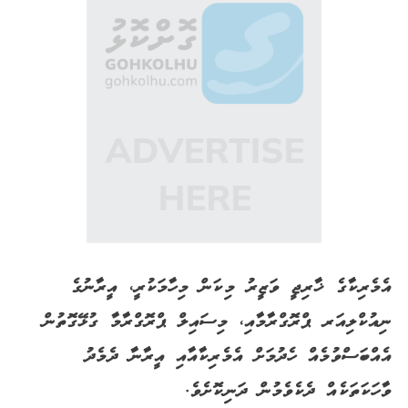
އެމެރިކާގެ ޚާރިޖީ ވަޒީރު މިކަން މިހާމަކުރީ، އީރާނުގެ
ނިއުކްލިއަރ ޕްރޮގްރާމާއި، މިސައިލް ޕްރޮގްރާމާ ގުޅޭގޮތުން
އެއްބަސްވުމެއް ހެދުމަށް އެމެރިކާއާއި އީރާނާ ދެމެދު
ވާހަކަތަކެއް ދެކެވެމުން ދަނިކޮށެވެ.