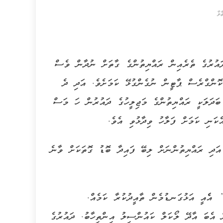
ްވާ
ައުރުގެ ތެރެއިން ރައްޔިތުންގެ ގާތަށް ނުދާން ވެސް
ޮންގްރެސް ޕާޓީން ނުގެންގުޅޭ ކަމަށެވެ. އަދި ދެ
ބަދަލަކީ ރައްޔިތުންގެ މަޖިލީހުގެ ދައުރުން ހަ މަސް
ކަނި ކަމަށް ފަލާހު ވިދާޅުވި އެވެ.
އަދި ރައްޔިތުންނަށް ލިބޭ ފައިދާ ބޮޑު ގޮތަކަށް ވާނެ
އެެއީ އަޅުގަނޑުމެން ތާއީދުކުރާ ކަމެއް.
ް އެބަ އާދޭ ލޯކަލް ކައުންސިލު އިންތިހާބު. ދައުރުގެ