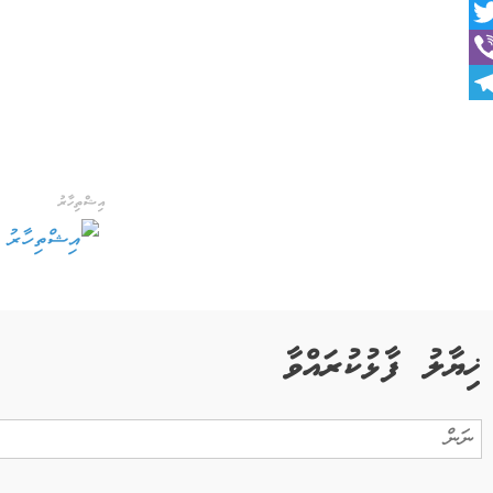
Faceboo
Twitt
Vib
Telegra
އިޝްތިހާރު
ޚިޔާލު ފާޅުކުރައްވާ