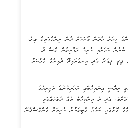
ްގެ ހިޔާލު ހޯދަން ވޯޓަކަށް ދާން ނިންމާފައިވާ އިރު،
ބުނުން ކަމަށާއި ހުރިހާ ރައްޔިތުން ވެސް ދެ
ގެ ޕީޖީ ލީޑަރު އަދި އިނގުރައިދޫ ދާއިރާގެ މެމްބަރު
ީ ރިޔާސީ އިންތިހާބާއި ރައްޔިތުންގެ މަޖިލީހުގެ
މަށެވެ. އަދި ދެ އިންތިހާބު އެއް ދުވަހެއްގައި
ްގެ ގޮތުގައި ބައެއް ޕާޓީތަކުން ކުރިއަށް ގެންގޮސްފާނޭ