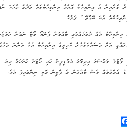
ދު ތެރެއިން އެ އިންތިހާބު އޮއްވާ އިންތިހާބުތައް މަދުވާ ވާހަކަ ނު
ންތިހާބެއް އެބަ ބޭއްވޭ.” ފަލާހް
 އިންތިހާބު އެއް ދުވަހެއްގައި ބާއްވަން ފެނޭތޯ ވޯޓް ނަގަން ހަމަޖެހ
ރައްގީ އަށް މަސައްކަތްކުރާ ކޮމިޓީގެ އިންތިހާބާ އެކު އަންނަ މަހުގެ 4 ގަ އެވ
ޑު އެއްވުމެއް ވެސް ބާއްވަން އެ ޕާޓީން އޮތީ ނިންމައިފަ އެވެ.