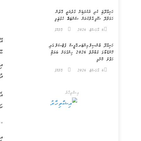
ހަނިމާދޫގައި ކުދި ރުކުމަޑިއަށް ގުދުރަތީ ގޮތުން
ހަމަލާދޭ ސޫފި އާލާކުރަން ސެންޓަރެއް ހުޅުވައިފި
6 އޯގަސްޓް، 2026
ގޮށްކޮޅު
އޭ
ހަނިމާދޫ ކައުންސިލް އިންޓަރ އޮފީސް ފުޓްސަލް އަދި
ނޫ
ހޭންޑްބޯޅަ މުބާރާތް 2026 ހިންގުމަށް ބަޔަކާއި
ހަވާލު ކޮށްފި
އި
6 އޯގަސްޓް، 2026
ގޮށްކޮޅު
ދު
އިޝްތިހާރު
އެ
ކަ
“ދ
އި