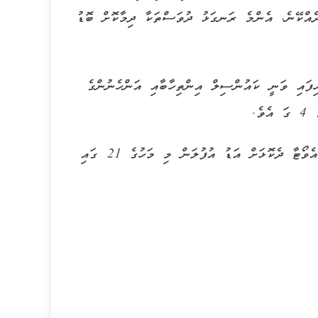
ދެއްކޭނެ، އެންމެ ރަނގަޅު ދުވަސްތަކާ ދިމާކޮށް ބޮޑު
ިފައި ވަނީ ކައުންސިލް އިންތިހާބާއި އަންހެނުންގެ
ެ.
މި ވޯޓްގެ މައްސަލަ އިދިކޮޅު އެމްޑީޕީން ހައި ކޯޓަށް ހުށަހަޅާ އިރު، އެވޯޓާ ދެކޮޅަށް އަޑު އުފުލަން މި މަހުގެ 21 ގައި