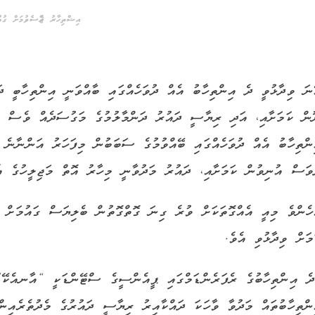
އިޝްތިހާރު ޖެއްސެވުމަށް ގުޅުއ
ނަ ވިދާޅުވީ ދެ އިންތިހާބު އެއް ދުވަހެއްގައި ބާއްވަނީ އިންތިހާބީ ދ
ން ކަމަށާއި، އަދި ރިޔާސީ ދައުރު ދަންމާލުމުގެ މަގުސަދެއް ވެސް ކ
ންތިހާބު އެއް ދުވަހެއްގައި ބޭއްވުމުގެ ސަބަބުން މިފަހަރު އަންނާނެ 
ވަސް އުނިވުން ކަމަށާއި، ދައުރު މަދުވާނީ މިހާރު އޮތް މަޖިލީހުގެ އެ
ހެންވެ މިއީ އެއްގޮތަކަށް ވުރެ ގިނަ ގޮތްގޮތުން ބެލިޔަސް ގައުމަށް 
މަށް ވިދާޅުވި އެވެ.
ެ އިންތިހާބުގެ ރެފަރެންޑަމްގައި ޕީއެންސީގެ ސްޓޭންޑަކީ “އާނއެކޭ” 
ންތިހާބުތައް މަދުވާ ވާހަކަ ދައްކާއިރު ރިޔާސީ ދައުރުގެ މެދުތެރެއިނ