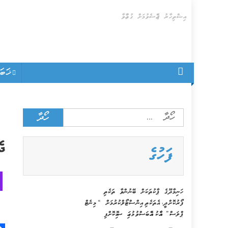
Skip
އިޝްތިހާރު ޖެއްސެވުމަށް ގުޅުއްވާ
to
content
ޚަބ
Search
for:
ދ
ފަހުގެ
ހަނިމާދޫގެ ޕާކުތަކަށް ބޭނުންވާ ތަކެތި
ފޯރުކޮށްދީ، އެތަކެތި އިންސްޓޯލްކުރުމަށް “މިނެޓް
ޕްލަސް” އާއެކު އެއްބަސްވުމުގައި ސޮއިކޮށްފި