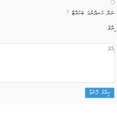
ނަން ހަނދާނުގަ ބަހައްޓާ !
ޚިޔާލު