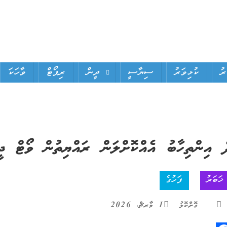
ަރު
ކުޅިވަރު
ސިޔާސީ
ދީން
ރިޕޯޓް
ވާހަކަ
ެ އިންތިހާބު އެއްކޮށްލަން ރައްޔިތުން ވޯޓް ދީ
ޚަބަރު
ފަހުގެ
ގޮށްކޮޅު
1 މާރޗް، 2026