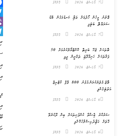
7 އޯގަސްޓް، 2026
ގޮށްކޮޅު
k
ގެއްލުނު މީހުން ހޯދުމަށް ވަޔާއި ކަނޑުމަގުން ބޮޑު
er
ސަރަޙައްދެއް ބަލައިފި
er
7 އޯގަސްޓް، 2026
ގޮށްކޮޅު
m
ރި
ރުއްތަކަށް ޖެހޭ ބަލިތައް ކޮންޓްރޯލްކުރުމަށް 50
ސަ
ފަރާތަކަށް ހަނިމާދޫގައި ތަމްރީން ދީފި
އި
7 އޯގަސްޓް، 2026
ގޮށްކޮޅު
އި
ރާއްޖެ އެތެރެކުރަން އުޅުނު 800 ވޭޕް ކާޓްރިޖް
އަތުލައިގެންފި
ޕީ
6 އޯގަސްޓް، 2026
ގޮށްކޮޅު
އި
ސަރުކާރު ހިއްސާވާ ކުންފުނިތަކަށް ބިން ދޫކުރެވޭ
ބޭ
ގޮތަށް ގަވާއިދު އިސްލާހުކޮށްފި
ކަ
6 އޯގަސްޓް، 2026
ގޮށްކޮޅު