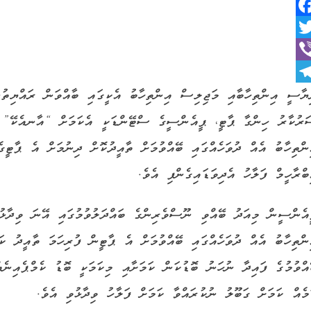
Faceboo
Twitt
Vib
Telegra
ޔާސީ އިންތިހާބާއި މަޖިލިސް އިންތިހާބު އެކީގައި ބާއްވަން ރައްޔިތުނ
ރުކާރު ހިންގާ ޕާޓީ، ޕީއެންސީގެ ސްޓޭންޑަކީ އެކަމަށް “އާނއެކޭ” 
ންތިހާބު އެއް ދުވަހެއްގައި ބޭއްވުމަށް ތާއީދުކޮށް ދިނުމަށް އެ ޕާޓީ
ބްރާހީމް ފަލާހު އެދިވަޑައިގެންފި އެވެ.
އެންސީން މިއަދު ބޭއްވި ނޫސްވެރިންގެ ބައްދަލުވުމުގައި އޭނަ ވިދާޅުވ
ންތިހާބު އެއް ދުވަހެއްގައި ބޭއްވުމަށް އެ ޕާޓީން ފުރިހަމަ ތާއީދު ކަ
އްވުމުގެ ފައިދާ ނުހަނު ބޮޑުކަން ކަމަށާއި މިކަމަކީ ބޮޑު ކެމްޕެއިނެއ
މެއް ކަމަށް ގަބޫލު ނުކުރައްވާ ކަމަށް ފަލާހު ވިދާޅުވި އެވެ.