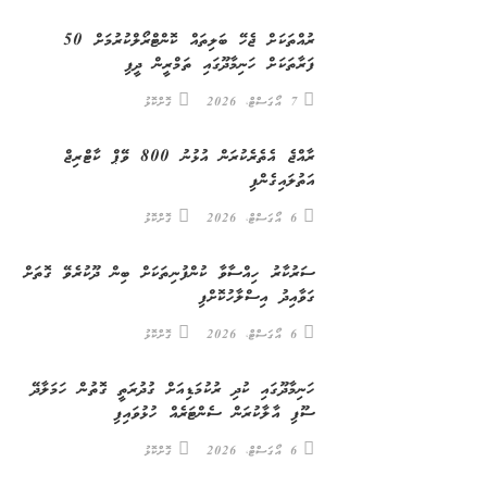
ރުއްތަކަށް ޖެހޭ ބަލިތައް ކޮންޓްރޯލްކުރުމަށް 50
ފަރާތަކަށް ހަނިމާދޫގައި ތަމްރީން ދީފި
7 އޯގަސްޓް، 2026
ގޮށްކޮޅު
ރާއްޖެ އެތެރެކުރަން އުޅުނު 800 ވޭޕް ކާޓްރިޖް
އަތުލައިގެންފި
6 އޯގަސްޓް، 2026
ގޮށްކޮޅު
ސަރުކާރު ހިއްސާވާ ކުންފުނިތަކަށް ބިން ދޫކުރެވޭ ގޮތަށް
ގަވާއިދު އިސްލާހުކޮށްފި
6 އޯގަސްޓް، 2026
ގޮށްކޮޅު
ހަނިމާދޫގައި ކުދި ރުކުމަޑިއަށް ގުދުރަތީ ގޮތުން ހަމަލާދޭ
ސޫފި އާލާކުރަން ސެންޓަރެއް ހުޅުވައިފި
6 އޯގަސްޓް، 2026
ގޮށްކޮޅު