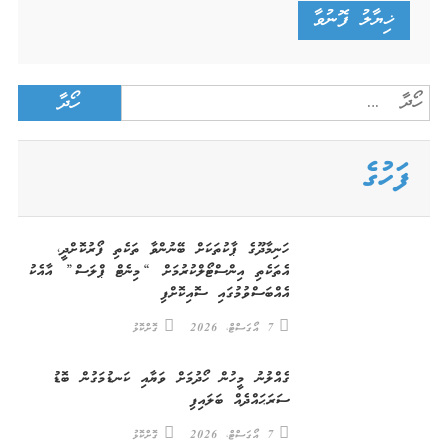
Search
for:
ފަހުގެ
ހަނިމާދޫގެ ޕާކުތަކަށް ބޭނުންވާ ތަކެތި ފޯރުކޮށްދީ،
އެތަކެތި އިންސްޓޯލްކުރުމަށް “މިނެޓް ޕްލަސް” އާއެކު
އެއްބަސްވުމުގައި ސޮއިކޮށްފި
7 އޯގަސްޓް، 2026
ގޮށްކޮޅު
ގެއްލުނު މީހުން ހޯދުމަށް ވަޔާއި ކަނޑުމަގުން ބޮޑު
ސަރަޙައްދެއް ބަލައިފި
7 އޯގަސްޓް، 2026
ގޮށްކޮޅު