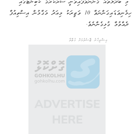
މި ބަދަލުތައް ގެންނަވާފައިވަނީ ސަރުކާރުގެ ކެބިނެޓުގައި
ހިމެނިވަޑައިގަންނަވާ 10 ވަޒީރަކު މިއަދު މަގާމުން އިސްތިއުފާ
ދެއްވުމާ ގުޅިގެންނެވެ.
އިޝްތިހާރު ޖެއްސެވުމަށް ގުޅުއްވާ