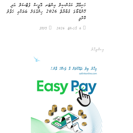
ހަނިމާދޫ ކައުންސިލް އިންޓަރ އޮފީސް ފުޓްސަލް އަދި
ހޭންޑްބޯޅަ މުބާރާތް 2026 ހިންގުމަށް ބަޔަކާއި ހަވާލު
ކޮށްފި
6 އޯގަސްޓް، 2026
ގޮށްކޮޅު
އިޝްތިހާރު