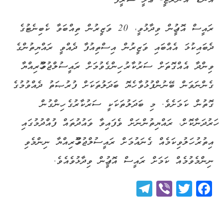
އެންޑް އެނަރޖީ- ޢަލީ ޝަރީފް
ރައީސް އޮފީހުން ވިދާޅުވީ، 20 ވަޒީރުން ތިއްބަވާ ކެބިނެޓުގެ
ދެބައިކުޅަ އެއްބައި ވަޒީރުން އިސްތިއުފާ ދެއްވީ ރައްޔިތުންގެ
ވިންދާ އެއްގޮތަށް ސަރުކާރު ހިންގެވުމަށް ރައީސުލްޖުމްހޫރިއްޔާ
ގެންނަވަން ބޭނުންފުޅުވާ ހެޔޮ ބަދަލުތަކަށް ފުރުޞަތު ދެއްވުމުގެ
ގޮތުން ކަމަށެވެ. މި ބަދަލުތަކަކީ ސަރުކާރުގެ ހިންގުން
ހަރުދަނާކޮށް، ރައްޔިތުންނަށް ވެފައިވާ ވައުދުތައް ފުއްދުމުގައި
އިތުރު ހަލުވިކަމެއް ގެނައުމަށް ރައީސުލްޖުމްހޫރިއްޔާ ނިންމެވި
ނިންމެވުމެއް ކަމަށް ރައީސް އޮފީހުން ވިދާޅުވެއެވެ.
Telegram
Viber
Twitter
Facebook