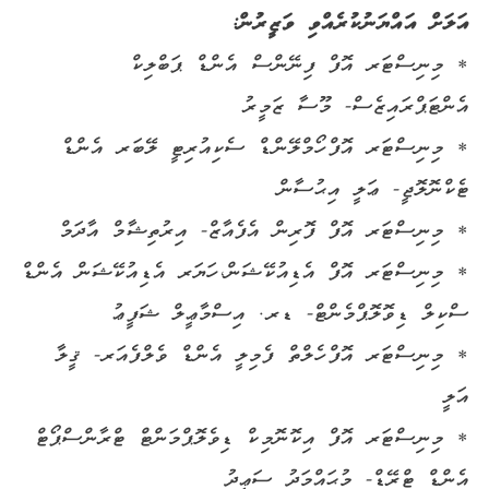
އަލަށް އައްޔަނުކުރެއްވި ވަޒީރުން:
* މިނިސްޓަރ އޮފް ފިނޭންސް އެންޑް ޕަބްލިކް
އެންޓަޕްރައިޒެސް- މޫސާ ޒަމީރު
* މިނިސްޓަރ އޮފް ހޯމްލޭންޑް ސެކިއުރިޓީ ލޭބަރ އެންޑް
ޓެކްނޮލޮޖީ- ޢަލީ އިޙުސާން
* މިނިސްޓަރ އޮފް ފޮރިން އެފެއާޒް- އިރުތިޝާމް އާދަމް
* މިނިސްޓަރ އޮފް އެޑިއުކޭޝަން، ހަޔަރ އެޑިއުކޭޝަން އެންޑް
ސްކިލް ޑިވޮލޮޕްމެންޓް- ޑރ. އިސްމާޢީލް ޝަފީޢު
* މިނިސްޓަރ އޮފް ހެލްތް ފެމިލީ އެންޑް ވެލްފެއަރ- ޤީލާ
އަލީ
* މިނިސްޓަރ އޮފް އިކޮނޮމިކް ޑިވެލޮޕްމަންޓް ޓްރާންސްޕޯޓް
އެންޑް ޓްރޭޑް- މުޙައްމަދު ސަޢީދު