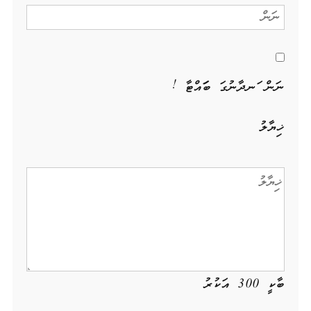
ނަން ހަނދާނުގަ ބަހައްޓާ !
ޚިޔާލު
ބާކީ
300
އަކުރު