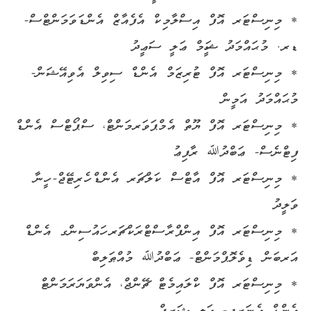
* މިނިސްޓަރ އޮފް އިސްލާމިކް އެފެއާޒް އެންޑަވަމަންޓްސް-
ޑރ. މުޙައްމަދު ޝަހީމް ޢަލީ ސަޢީދު
* މިނިސްޓަރ އޮފް ޓުރިޒަމް އެންޑް ސިވިލް އެވިއޭޝަން-
މުޙައްމަދު އަމީން
* މިނިސްޓަރ އޮފް ޔޫތް އެމްޕަވަރމަންޓް، ސްޕޯޓްސް އެންޑް
ފިޓްނެސް- ޢަބްދުﷲ ރާފިޢު
* މިނިސްޓަރ އޮފް އާޓްސް ކަލްޗަރ އެންޑް ހެރިޓޭޖް- ހީނާ
ވަލީދު
* މިނިސްޓަރ އޮފް އިންފްރާސްޓްރަކްޗަރ ހައުސިންގ އެންޑް
އަރބަން ޑިވެލޮޕްމަންޓް- ޢަބްދުﷲ މުއްޠަލިބް
* މިނިސްޓަރ އޮފް ކްލައިމެޓް ޗޭންޖް، އެންވަޔަރަމަންޓް