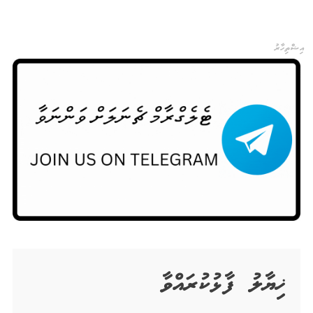
އިޝްތިހާރު
ޚިޔާލު ފާޅުކުރައްވާ