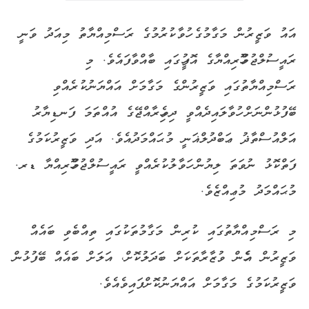
އައު ވަޒީރުން މަގާމުގެ ހުވާކުރުމުގެ ރަސްމިއްޔާތު މިއަދު ވަނީ
ރައީސުލްޖުމްހޫރިއްޔާގެ އޮފީހުގައި ބާއްވާފައެވެ. މި
ރަސްމިއްޔާތުގައި ވަޒީރުންގެ މަގާމަށް އައްޔަނުކުރެއްވި
ބޭފުޅުންނަށް ހުވާލައިދެއްވީ ދިވެހިރާއްޖޭގެ އުއްތަމަ ފަނޑިޔާރު
އަލްއުސްތާޛު ޢަބްދުލްޣަނީ މުޙައްމަދުއެވެ. އަދި ވަޒީރުކަމުގެ
ފަތްކޮޅު ނުވަތަ ލިޔުން ހަވާލުކުރެއްވީ ރައީސުލްޖުމްހޫރިއްޔާ ޑރ.
މުޙައްމަދު މުޢިއްޒެވެ.
މި ރަސްމިއްޔާތުގައި ކުރިން މަގާމުތަކުގައި ތިއްބެވި ބައެއް
ވަޒީރުން އެހެން ވުޒާރާތަކަށް ބަދަލުކޮށް، އަލަށް ބައެއް ބޭފުޅުން
ވަޒީރުކަމުގެ މަގާމަށް އައްޔަނުކޮށްފައިވެއެވެ.