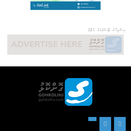
އިޝްތިހާރު ޖެއްސެވުމަށް ގުޅުއްވާ