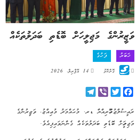
ވަޒީރުންގެ މަޖިލީހަށް ބޮޑެތި ބަދަލުތަކެއް
ޚަބަރު
ފަހުގެ
ގޮށްކޮޅު
14 އޭޕްރިލް، 2026
Telegram
Viber
Twitter
Facebook
ރައީސުލްޖުމްހޫރިއްޔާ ޑރ. މުޙައްމަދު މުޢިއްޒު، ވަޒީރުންގެ
މަޖިލީހަށް ބޮޑެތި ބަދަލުތަކެއް ގެންނަވައިފިއެވެ.