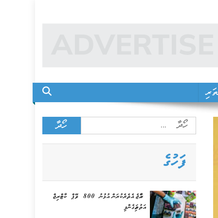
ަރި
Search
for:
ފަހުގެ
ރާއްޖެ އެތެރެކުރަން އުޅުނު 800 ވޭޕް ކާޓްރިޖް
އަތުލައިގެންފި