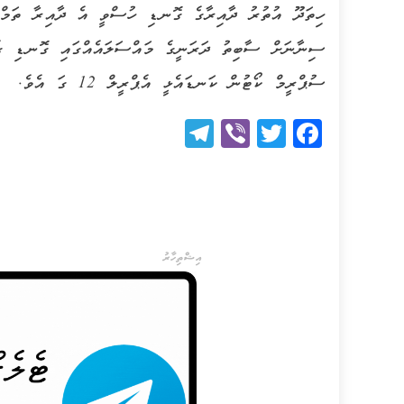
ހިތަދޫ އުތުރު ދާއިރާގެ ގޮނޑި ހުސްވީ އެ ދާއިރާ ތަމްސ
ސިނާނަށް ސާބިތު ދަރަނީގެ މައްސަލައެއްގައި ގޮނޑި ގެއ
ސުޕްރީމް ކޯޓުން ކަނޑައެޅީ އެޕްރީލް 12 ގަ އެވެ.
Telegram
Viber
Twitter
Facebook
އިޝްތިހާރު