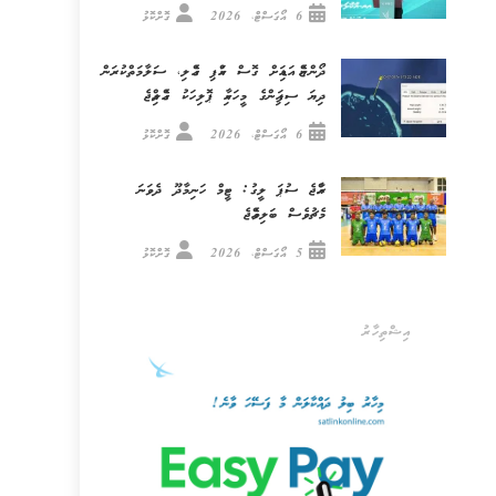
6 އޯގަސްޓް، 2026
ގޮށްކޮޅު
ދޯންޏެއް އަޑިއަށް ގޮސް ކައްޕި ގެއްލި، ސަލާމަތްކުރަން
ދިޔަ ސިފައިންގެ މީހަކާއި ޕޮލިހަކު ގެއްލިއްޖެ
6 އޯގަސްޓް، 2026
ގޮށްކޮޅު
ރާއްޖެ ސުޕަ ލީގު: ޓީމް ހަނިމާދޫ ދެވަނަ
މެޗުވެސް ބަލިވެއްޖެ
5 އޯގަސްޓް، 2026
ގޮށްކޮޅު
އިޝްތިހާރު