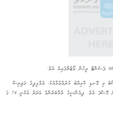
ބެ މި ގޮނޑި ކާމިޔާބު ކުރެއްވުމާއެކު، އެމްޑީޕީގެ މަޖިލިސް
މެމްބަރުންގެ އަދަދު 13 އަށް މިހާރު ވަނީ އިތުރުވެގެން ގޮސްފަ އެވެ. ޕީއެންސީގެ މެމްބަރުންގެ އަދަދު އުޅެނީ 74 ގަ