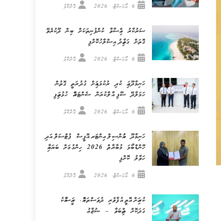
6 އޯގަސްޓް، 2026
ގޮށްކޮޅު
ސަރުކާރު ހިއްސާވާ ކުންފުނިތަކަށް ބިން ދޫކުރެވޭ
ގޮތަށް ގަވާއިދު އިސްލާހުކޮށްފި
6 އޯގަސްޓް، 2026
ގޮށްކޮޅު
ހަނިމާދޫގައި ކުދި ރުކުމަޑިއަށް ގުދުރަތީ ގޮތުން
ހަމަލާދޭ ސޫފި އާލާކުރަން ސެންޓަރެއް ހުޅުވައިފި
6 އޯގަސްޓް، 2026
ގޮށްކޮޅު
ހަނިމާދޫ ކައުންސިލް އިންޓަރ އޮފީސް ފުޓްސަލް އަދި
ހޭންޑްބޯޅަ މުބާރާތް 2026 ހިންގުމަށް ބަޔަކާއި
ހަވާލު ކޮށްފި
6 އޯގަސްޓް، 2026
ގޮށްކޮޅު
ކުރިއަށް އޮތީ އުފާވެރި ދުވަސްތަކެއް، ރައީސާއެކު
ގަދަކޮށް ތިއްބަވާ – ޝުޖާޢު