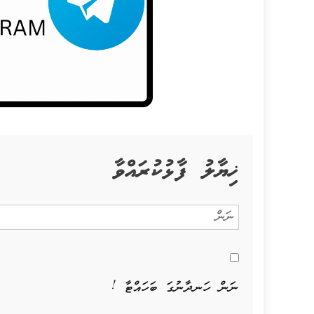
ޚިޔާލު ފާޅުކުރައްވާ
ނަން ހަނދާނުގަ ބަހައްޓާ !