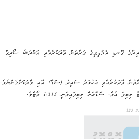
ާއިރާގެ ގޮނޑި އެމްޑީޕީގެ ފަރާތުން ވާދަކުރެއްވި އަބްދުﷲ ސޯދިގް
ތުން ވާދަކުރެއްވި އަހުމަދު ސައީދު (ސޮޑާ) އާއި ވާދަކޮށްގެންނެވެ.
ް ގުޅުއްވާ