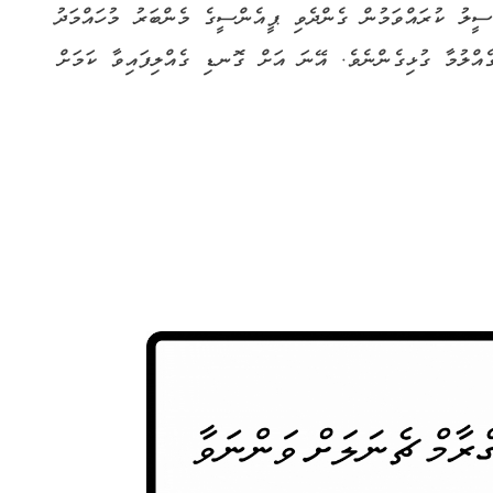
ީލު ކުރައްވަމުން ގެންދެވި ޕީއެންސީގެ މެންބަރު މުހައްމަދު
ްލުމާ ގުޅިގެންނެވެ. އޭނަ އަށް ގޮނޑި ގެއްލިފައިވާ ކަމަށް