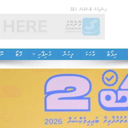
އިޝްތިހާރު ޖެއްސެވުމަށް ގުޅުއްވާ
ރިޕޯޓް
ވާހަކަ
މީހުން
މުނިފޫހި
ފޮޓޯ
ނޫތ