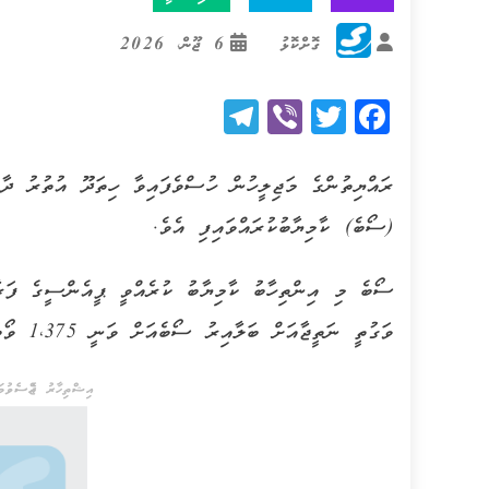
ގޮށްކޮޅު
6 ޖޫން، 2026
Telegram
Viber
Twitter
Facebook
ރައްޔިތުންގެ މަޖިލީހުން ހުސްވެފައިވާ ހިތަދޫ އުތުރު ދ
(ސޯބެ) ކާމިޔާބުކުރައްވައިފި އެވެ.
ސޯބެ މި އިންތިހާބު ކާމިޔާބު ކުރެއްވީ ޕީއެންސީގެ ފަރާ
ވަގުތީ ނަތީޖާއަށް ބަލާއިރު ސޯބެއަށް ވަނީ 1،375 ވޯޓު ލިބިފަ އެވެ. ސޮޑާއަށް ލިބިފައިވަނީ 1،313 ވޯޓެވެ.
އިޝްތިހާރު ޖެއްސެވުމަށ