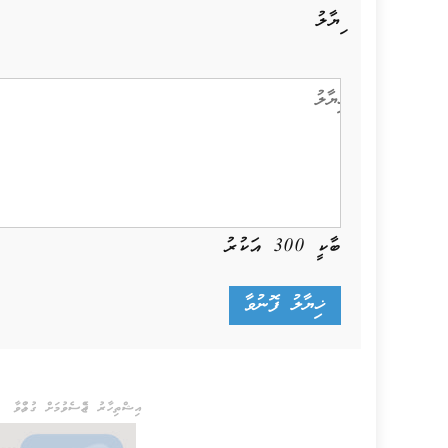
ޚިޔާލު
ބާކީ
300
އަކުރު
އިޝްތިހާރު ޖެއްސެވުމަށް ގުޅުއްވާ