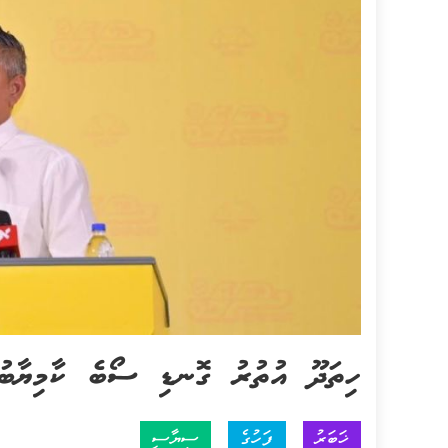
ހިތަދޫ އުތުރު ގޮނޑި ސޯބެ ކާމިޔާބުކު
ޚަބަރު
ފަހުގެ
ސިޔާސީ