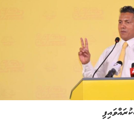
ރައްވައިފި