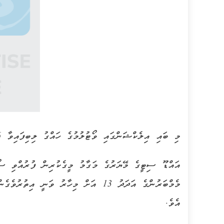
މި ބައި އިލެކްޝަންގައި ވޯޓުލުމުގެ ހައްގު ލިބިފައިވާ 66 ޕަސެންޓް މީހުން ވޯޓުލާފައިވެ އެވެ.
އައްޑޫ ސިޓީގެ މޭޔަރުގެ މަގާމު މީގެކުރިން ފުރުއްވި ސޯ
އެވެ.